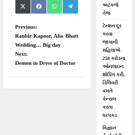
અટકળો
S
S
S
S
X
F
W
T
h
h
h
h
(
a
h
e
તેજ
a
a
a
a
T
c
a
l
r
r
r
r
w
e
t
e
P
ટેન્શન દૂર
Previous:
e
e
e
e
i
b
s
g
o
o
o
o
t
o
A
r
કરવા
o
Ranbir Kapoor, Alia Bhatt
n
n
n
n
t
o
p
a
જાપાની
e
k
p
m
s
Wedding… Big day
r
મહિલાએ
Next:
t
)
258 કરોડના
Demon in Dress of Doctor
n
ઓનલાઇન
a
શોપિંગ કરી,
ડિલિવરી
v
વખતે
i
કેન્સલ
g
કરતા
a
ધરપકડ
t
વિજ્ઞાન