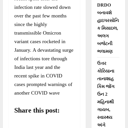
DRDO
infection rate slowed down
બનાવશે
over the past few months
હાઇપરસોનિ
since the highly
ક મિસાઇલ,
transmissible Omicron
અલગ
variant cases rocketed in
બજેટની
January. A devastating surge
ભલામણ
of infections tore through
ઉત્તર
India last year and the
કોરિયાના
recent spike in COVID
તાનાશાહ
cases prompted warnings of
કિમ જોંગ
another COVID wave
ઉન 2
મહિનાથી
Share this post:
ગાયબ,
સ્વાસ્થ્ય
અંગે