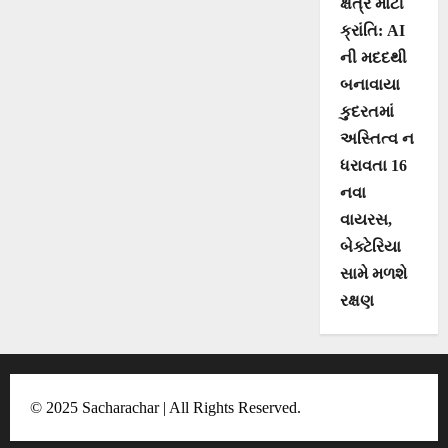
i
ક્ષેત્રે મોટી
o
ક્રાંતિ: AI
ની મદદથી
n
બનાવાયા
કુદરતમાં
અસ્તિત્વ ન
ધરાવતા 16
નવા
વાયરસ,
બેક્ટેરિયા
સામે મળશે
રક્ષણ
© 2025 Sacharachar | All Rights Reserved.