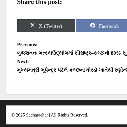
Share this post:
S
S
X (Twitter)
Facebook
h
h
a
a
r
r
P
Previous:
e
e
o
o
o
ગુજરાતના મત્સ્યઉદ્યોગમાં સૌરાષ્ટ્ર–કચ્છનો 80% સ
n
n
s
Next:
મુખ્યમંત્રી ભૂપેન્દ્ર પટેલે કચ્છના ધોરડો ખાતેથી રણોત
t
n
a
v
i
© 2025 Sacharachar | All Rights Reserved.
g