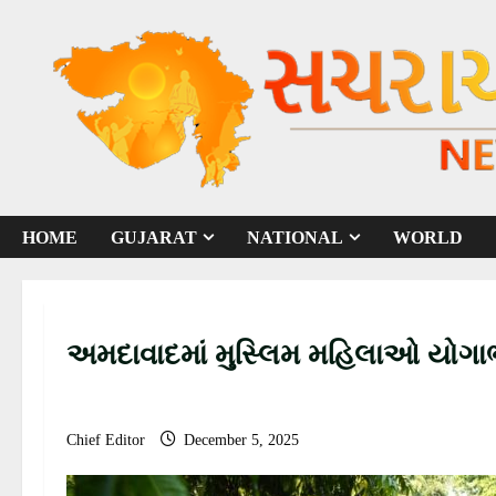
S
k
i
p
t
o
c
o
HOME
GUJARAT
NATIONAL
WORLD
n
t
e
n
અમદાવાદમાં મુસ્લિમ મહિલાઓ યોગાભ
t
Chief Editor
December 5, 2025