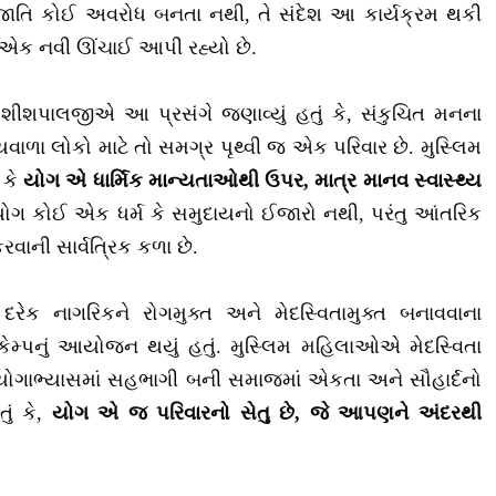
્મ કે જાતિ કોઈ અવરોધ બનતા નથી, તે સંદેશ આ કાર્યક્રમ થકી
ે એક નવી ઊંચાઈ આપી રહ્યો છે.
 શીશપાલજીએ આ પ્રસંગે જણાવ્યું હતું કે, સંકુચિત મનના
્ર્યવાળા લોકો માટે તો સમગ્ર પૃથ્વી જ એક પરિવાર છે. મુસ્લિમ
 કે
યોગ એ ધાર્મિક માન્યતાઓથી ઉપર, માત્ર માનવ સ્વાસ્થ્ય
ોગ કોઈ એક ધર્મ કે સમુદાયનો ઈજારો નથી, પરંતુ આંતરિક
રવાની સાર્વત્રિક કળા છે.
યના દરેક નાગરિકને રોગમુક્ત અને મેદસ્વિતામુક્ત બનાવવાના
્પનું આયોજન થયું હતું. મુસ્લિમ મહિલાઓએ મેદસ્વિતા
 યોગાભ્યાસમાં સહભાગી બની સમાજમાં એકતા અને સૌહાર્દનો
ું કે,
યોગ એ જ પરિવારનો સેતુ છે, જે આપણને અંદરથી