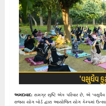
અમદાવાદ:
સમગ્ર સૃષ્ટિ એક પરિવાર છે, એ ‘વસુધૈવ
રાજ્ય યોગ બોર્ડ દ્વારા આયોજિત યોગ કેમ્પમાં ઉત