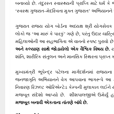
બનાવ્યો છે. તંદુરસ્ત સ્વાસ્થ્યની પ્રાપ્તિ માટે ધર
‘સ્વસ્થ ગુજરાત–મેદસ્વિતા મુક્ત ગુજરાત’ અભિયાનન
ગુજરાત રાજ્ય યોગ બોર્ડના અધ્યક્ષ શ્રી યોગસેવક
લોકો જ ‘આ મારું કે પારકું’ ગણે છે, પરંતુ ઉદાર ચારિત
મહિલાઓની આ સહભાગિતા એ વાતનો સ્પષ્ટ પુરાવો છે
અને કલ્યાણ સાથે જોડાયેલો એક વૈશ્વિક વિષય છે.
ય
શાંતિ, શારીરિક સંતુલન અને માનસિક સ્થિરતા પ્રાપ્ત ક
મુખ્યમંત્રી ભૂપેન્દ્ર પટેલના માર્ગદર્શનમાં રાજ્
જનજાગૃતિ અભિયાનને વેગ આપવાના ભાગરૂપે આ કેમ
નિવારણ રિઝલ્ટ ઓરિએન્ટેડ કેમ્પની મુલાકાત લઈને
મજબૂત સંદેશો આપ્યો છે. શીશપાલજીએ ઉમેર્યું હત
મજબૂત બનાવી એકતાના તાંતણે બાંધે છે.