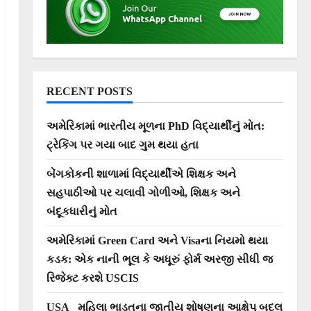
RECENT POSTS
અમેરિકામાં ભારતીય મૂળના PhD વિદ્યાર્થીનું મોત:
ટ્રેકિંગ પર ગયા બાદ ગુમ થયા હતા
બેંગકોકની શાળામાં વિદ્યાર્થીએ શિક્ષક અને
સહપાઠીઓ પર ચલાવી ગોળીઓ, શિક્ષક અને
બંદૂકધારીનું મોત
અમેરિકામાં Green Card અને Visaના નિયમો થયા
કડક: એક નાની ભૂલ કે અધૂરું ફોર્મ અરજી સીધી જ
રિજેક્ટ કરશે USCIS
USA_ મહિલા ભાડૂતના જાતીય શોષણના આક્ષેપ બદલ