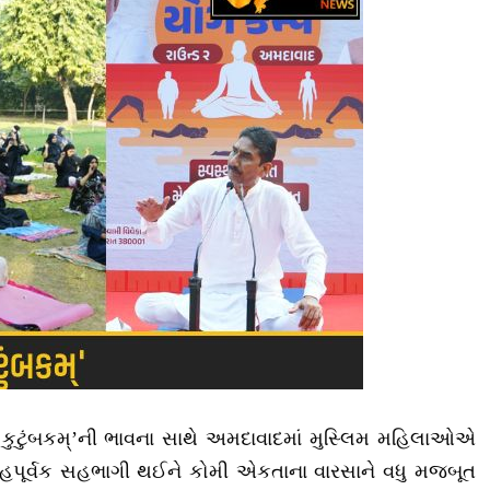
 કુટુંબકમ્’ની ભાવના સાથે અમદાવાદમાં મુસ્લિમ મહિલાઓએ
્સાહપૂર્વક સહભાગી થઈને કોમી એકતાના વારસાને વધુ મજબૂત