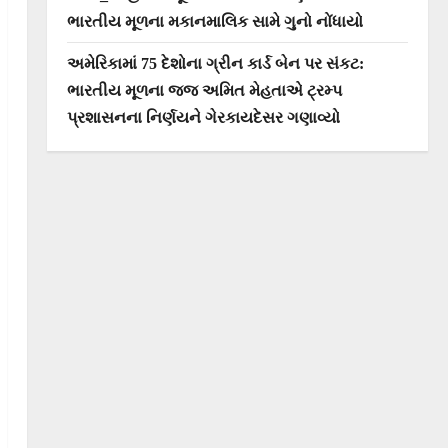
ભારતીય મૂળના મકાનમાલિક સામે ગુનો નોંધાયો
અમેરિકામાં 75 દેશોના ગ્રીન કાર્ડ બેન પર સંકટ:
ભારતીય મૂળના જજ અમિત મેહતાએ ટ્રમ્પ
પ્રશાસનના નિર્ણયને ગેરકાયદેસર ગણાવ્યો