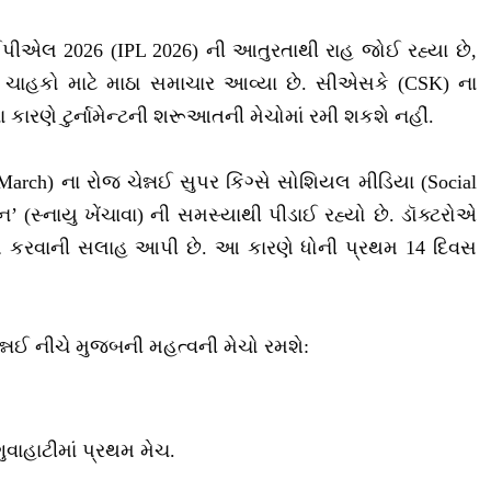
ઈપીએલ 2026 (IPL 2026) ની આતુરતાથી રાહ જોઈ રહ્યા છે,
) ના ચાહકો માટે માઠા સમાચાર આવ્યા છે. સીએસકે (CSK) ના
 કારણે ટુર્નામેન્ટની શરૂઆતની મેચોમાં રમી શકશે નહીં.
 March) ના રોજ ચેન્નઈ સુપર કિંગ્સે સોશિયલ મીડિયા (Social
ેઈન’ (સ્નાયુ ખેંચાવા) ની સમસ્યાથી પીડાઈ રહ્યો છે. ડૉક્ટરોએ
રામ કરવાની સલાહ આપી છે. આ કારણે ધોની પ્રથમ 14 દિવસ
ેન્નઈ નીચે મુજબની મહત્વની મેચો રમશે:
ુવાહાટીમાં પ્રથમ મેચ.