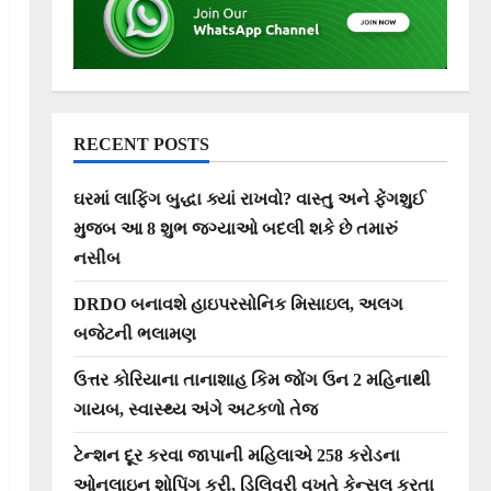
RECENT POSTS
ઘરમાં લાફિંગ બુદ્ધા ક્યાં રાખવો? વાસ્તુ અને ફેંગશુઈ
મુજબ આ 8 શુભ જગ્યાઓ બદલી શકે છે તમારું
નસીબ
DRDO બનાવશે હાઇપરસોનિક મિસાઇલ, અલગ
બજેટની ભલામણ
ઉત્તર કોરિયાના તાનાશાહ કિમ જોંગ ઉન 2 મહિનાથી
ગાયબ, સ્વાસ્થ્ય અંગે અટકળો તેજ
ટેન્શન દૂર કરવા જાપાની મહિલાએ 258 કરોડના
ઓનલાઇન શોપિંગ કરી, ડિલિવરી વખતે કેન્સલ કરતા