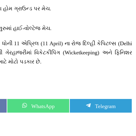
ા હોમ ગ્રાઉન્ડ પર મેચ.
ુરુમાં હાઈ-વોલ્ટેજ મેચ.
ી 11 એપ્રિલ (11 April) ના રોજ દિલ્હી કેપિટલ્સ (Delhi
ની ગેરહાજરીમાં વિકેટકીપિંગ (Wicketkeeping) અને ફિનિશર
ાટે મોટો પડકાર છે.
S
S
WhatsApp
Telegram
h
h
a
a
r
r
e
e
o
o