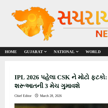
S
k
i
p
t
o
c
o
HOME
GUJARAT
NATIONAL
WORLD
n
t
e
n
IPL 2026 પહેલા CSK ને મોટો ફટકો: 
t
શરૂઆતની 3 મેચ ગુમાવશે
Chief Editor
March 28, 2026