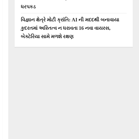
ધરપકડ
વિજ્ઞાન ક્ષેત્રે મોટી ક્રાંતિ: AI ની મદદથી બનાવાયા
કુદરતમાં અસ્તિત્વ ન ધરાવતા 16 નવા વાયરસ,
બેક્ટેરિયા સામે મળશે રક્ષણ