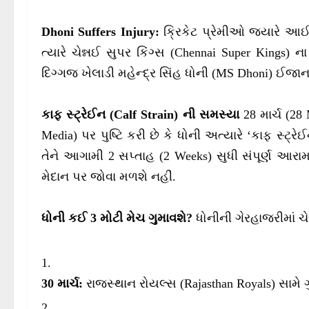
Dhoni Suffers Injury:
ક્રિકેટ પ્રેમીઓ જ્યારે આ
ત્યારે ચેન્નઈ સુપર કિંગ્સ (Chennai Super Kings
દિગ્ગજ ખેલાડી મહેન્દ્ર સિંહ ધોની (MS Dhoni) ઈજાના
કાફ સ્ટ્રેઈન (Calf Strain) ની સમસ્યા
28 માર્ચ (28
Media) પર પુષ્ટિ કરી છે કે ધોની અત્યારે ‘કાફ સ્ટ્ર
તેને આગામી 2 સપ્તાહ (2 Weeks) સુધી સંપૂર્ણ આ
મેદાન પર જોવા મળશે નહીં.
ધોની કઈ 3 મોટી મેચ ગુમાવશે?
ધોનીની ગેરહાજરીમાં ચ
30 માર્ચ:
રાજસ્થાન રોયલ્સ (Rajasthan Royals) સામે ગ