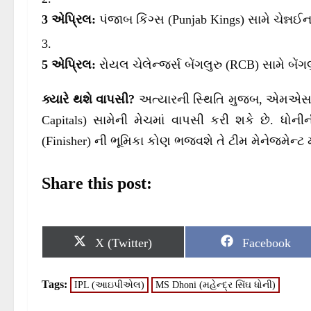
3 એપ્રિલ:
પંજાબ કિંગ્સ (Punjab Kings) સામે ચેન્નઈન
5 એપ્રિલ:
રોયલ ચેલેન્જર્સ બેંગલુરુ (RCB) સામે બેંગલ
ક્યારે થશે વાપસી?
અત્યારની સ્થિતિ મુજબ, એમએસ ધોન
Capitals) સામેની મેચમાં વાપસી કરી શકે છે. ધોની
(Finisher) ની ભૂમિકા કોણ ભજવશે તે ટીમ મેનેજમેન્ટ મ
Share this post:
S
S
X (Twitter)
Facebook
h
h
a
a
r
r
Tags:
IPL (આઇપીએલ)
MS Dhoni (મહેન્દ્ર સિંઘ ધોની)
e
e
o
o