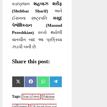
વડાપ્રધાન
શહબાઝ શરીફ
(Shehbaz Sharif)
અને
ઈરાનના રાષ્ટ્રપતિ
મસૂદ
પેજેશ્કિયન (Masoud
Pezeshkian)
વચ્ચે થયેલી
વાતચીત બાદ આ પ્રક્રિયા
ઝડપી બની છે.
Share this post:
S
S
S
S
X
F
W
T
h
h
h
h
(
a
h
e
a
a
a
a
T
c
a
l
r
r
r
r
w
e
t
e
Tags:
Iran (ઈરાન)
Pakistan
e
e
e
e
i
b
s
g
o
o
o
o
t
o
A
r
n
n
n
n
(પાકિસ્તાન)
US-Israel-Iran war