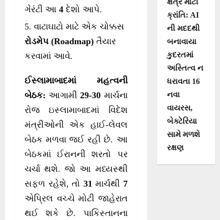
ક્ષેત્રે મોટી
ગેરંટી આ
4
દેશો આપે.
ક્રાંતિ: AI
વાટાઘાટો માટે એક ચોક્કસ
ની મદદથી
રોડમેપ (Roadmap)
તૈયાર
બનાવાયા
કુદરતમાં
કરવામાં આવે.
અસ્તિત્વ ન
ઈસ્લામાબાદમાં મહત્વની
ધરાવતા 16
નવા
બેઠક:
આગામી
29-30
માર્ચના
વાયરસ,
રોજ ઇસ્લામાબાદમાં વિદેશ
બેક્ટેરિયા
મંત્રીઓની એક હાઈ-લેવલ
સામે મળશે
બેઠક મળવા જઈ રહી છે. આ
રક્ષણ
બેઠકમાં ઈરાનની શરતો પર
ચર્ચા થશે. જો આ મધ્યસ્થી
સફળ રહેશે, તો
31
માર્ચથી
7
એપ્રિલ વચ્ચે મોટી જાહેરાત
થઈ શકે છે. પાકિસ્તાનના