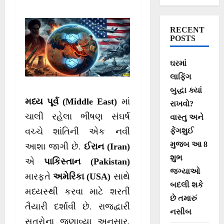
ઈરાનની 5 મોટી
શરતો
RECENT
POSTS
ઘરમાં
લાફિંગ
બુદ્ધા ક્યાં
મધ્ય પૂર્વ (Middle East)
માં
રાખવો?
ચાલી રહેલા ભીષણ સંઘર્ષ
વાસ્તુ અને
ફેંગશુઈ
વચ્ચે શાંતિની એક નવી
મુજબ આ 8
આશા જાગી છે.
ઈરાન (Iran)
શુભ
એ
પાકિસ્તાન (Pakistan)
જગ્યાઓ
મારફતે
અમેરિકા (USA)
સાથે
બદલી શકે
મધ્યસ્થી કરવા માટે શરતી
છે તમારું
તૈયારી દર્શાવી છે. રાજદ્વારી
નસીબ
સૂત્રોના જણાવ્યા અનુસાર,