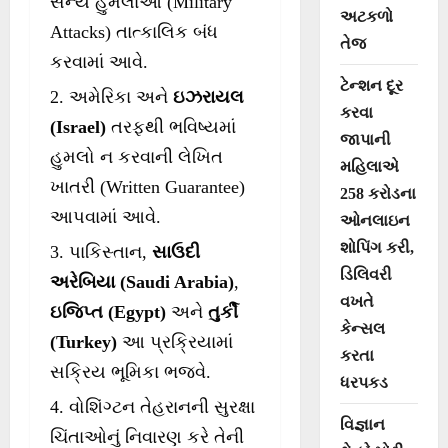
સૈન્ય હુમલાઓ (Military
અટકળો
Attacks) તાત્કાલિક બંધ
તેજ
કરવામાં આવે.
ટેન્શન દૂર
અમેરિકા અને
ઇઝરાયલ
કરવા
(Israel)
તરફથી ભવિષ્યમાં
જાપાની
હુમલો ન કરવાની લેખિત
મહિલાએ
ખાતરી (Written Guarantee)
258 કરોડના
આપવામાં આવે.
ઓનલાઇન
શોપિંગ કરી,
પાકિસ્તાન,
સાઉદી
ડિલિવરી
અરેબિયા (Saudi Arabia)
,
વખતે
ઇજિપ્ત (Egypt)
અને
તુર્કી
કેન્સલ
(Turkey)
આ પ્રક્રિયામાં
કરતા
સક્રિય ભૂમિકા ભજવે.
ધરપકડ
વોશિંગ્ટન તેહરાનની સુરક્ષા
વિજ્ઞાન
ચિંતાઓનું નિવારણ કરે તેની