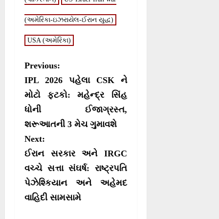
t
o
p
a
e
k
p
m
r
(અમેરિકા-ઇઝરાયેલ-ઈરાન યુદ્ધ)
)
USA (અમેરિકા)
P
Previous:
o
IPL 2026 પહેલા CSK ને
s
મોટો ફટકો: મહેન્દ્ર સિંહ
ધોની ઈજાગ્રસ્ત,
t
શરૂઆતની 3 મેચ ગુમાવશે
n
Next:
a
ઈરાન સરકાર અને IRGC
v
વચ્ચે સત્તા સંઘર્ષ: રાષ્ટ્રપતિ
i
પેઝેશ્કિયાન અને અહેમદ
g
વાહિદી સામસામે
a