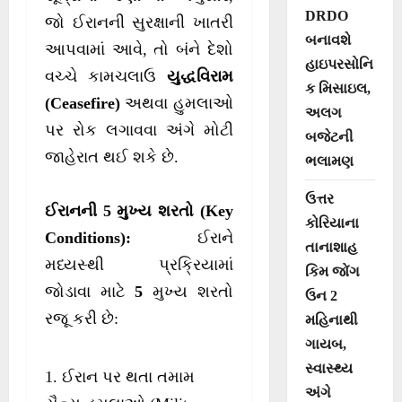
DRDO
જો ઈરાનની સુરક્ષાની ખાતરી
બનાવશે
આપવામાં આવે, તો બંને દેશો
હાઇપરસોનિ
વચ્ચે કામચલાઉ
યુદ્ધવિરામ
ક મિસાઇલ,
(Ceasefire)
અથવા હુમલાઓ
અલગ
પર રોક લગાવવા અંગે મોટી
બજેટની
જાહેરાત થઈ શકે છે.
ભલામણ
ઉત્તર
ઈરાનની 5 મુખ્ય શરતો (Key
કોરિયાના
Conditions):
ઈરાને
તાનાશાહ
મધ્યસ્થી પ્રક્રિયામાં
કિમ જોંગ
જોડાવા માટે
5
મુખ્ય શરતો
ઉન 2
રજૂ કરી છે:
મહિનાથી
ગાયબ,
સ્વાસ્થ્ય
ઈરાન પર થતા તમામ
અંગે