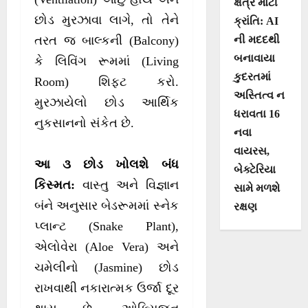
ક્ષેત્રે મોટી
છોડ મુરઝાવા લાગે, તો તેને
ક્રાંતિ: AI
ની મદદથી
તરત જ બાલ્કની (Balcony)
બનાવાયા
કે લિવિંગ રૂમમાં (Living
કુદરતમાં
Room) શિફ્ટ કરો.
અસ્તિત્વ ન
મુરઝાયેલો છોડ આર્થિક
ધરાવતા 16
નુકસાનનો સંકેત છે.
નવા
વાયરસ,
આ ૩ છોડ ખોલશે બંધ
બેક્ટેરિયા
કિસ્મત:
વાસ્તુ અને વિજ્ઞાન
સામે મળશે
બંને અનુસાર બેડરૂમમાં સ્નેક
રક્ષણ
પ્લાન્ટ (Snake Plant),
એલોવેરા (Aloe Vera) અને
ચમેલીનો (Jasmine) છોડ
રાખવાથી નકારાત્મક ઉર્જા દૂર