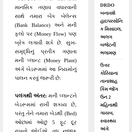
DRDO
માનસિક તણાવ વધારવાની
બનાવશે
સાથે તમારા બેંક બેલેન્સ
હાઇપરસોનિ
(Bank Balance) અને મની
ક મિસાઇલ,
ફ્લો પર (Money Flow) પણ
અલગ
બ્રેક લગાવી શકે છે. સુખ-
બજેટની
સમૃદ્ધિનું પ્રતીક ગણાતા
ભલામણ
મની પ્લાન્ટ (Money Plant)
ઉત્તર
અંગે બેડરૂમમાં આ નિયમોનું
કોરિયાના
પાલન કરવું જરૂરી છે:
તાનાશાહ
કિમ જોંગ
પલંગથી અંતર:
મની પ્લાન્ટને
ઉન 2
બેડરૂમમાં રાખી શકાય છે,
મહિનાથી
ગાયબ,
પરંતુ તેને તમારા બેડથી (Bed)
સ્વાસ્થ્ય
ઓછામાં ઓછું 5 ફૂટ દૂર
અંગે
રાખવો જોઈએ. વધુ નજીક