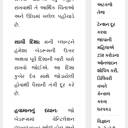
અટકળો
રાખવાથી તે આર્થિક ચિંતાઓ
તેજ
અને ઊંઘમાં ખલેલ પહોંચાડે
ટેન્શન દૂર
છે.
કરવા
જાપાની
સાચી દિશા:
મની પ્લાન્ટને
મહિલાએ
હંમેશા બેડરૂમની ઉત્તર
258 કરોડના
અથવા પૂર્વ દિશાની બારી પાસે
ઓનલાઇન
રાખવો જોઈએ. આ દિશા
શોપિંગ કરી,
કુબેર દેવ સાથે જોડાયેલી
ડિલિવરી
હોવાથી પૈસાની તંગી દૂર કરે
વખતે
છે.
કેન્સલ
કરતા
ધરપકડ
હવામાનનું ધ્યાન:
જો
બેડરૂમમાં વેન્ટિલેશન
વિજ્ઞાન
(Ventilation) ઓછું હોય અને