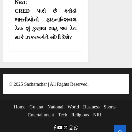
Next:
a
CRED પાસે છે કરોડો
v
ભારતીયોનો ફાઇનાન્શિયલ
i
ડેટા: શું કુણાલ શાહ આ ડેટા
g
માર્ક ઝકરબર્ગને સોંપી દેશે?
a
t
i
o
n
© 2025 Sacharachar | All Rights Reserved.
Home
Gujarat
National
World
Business
Sports
Entertainment
Tech
Religious
NRI
F
Y
T
I
W