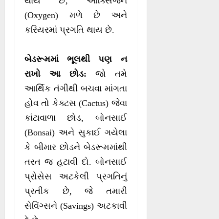
થાય છે, ઓક્સિજન
(Oxygen) મળે છે અને
કરિયરમાં પ્રગતિ થાય છે.
બેડરૂમમાં ભૂલથી પણ ન
રાખો આ છોડ:
જો તમે
આર્થિક તંગીથી બચવા માંગતા
હોવ તો કેક્ટસ (Cactus) જેવા
કાંટાવાળા છોડ, બોનસાઈ
(Bonsai) અને સુકાઈ ગયેલા
કે બીમાર છોડને બેડરૂમમાંથી
તરત જ હટાવી દો. બોનસાઈ
પ્રોસેસ અટકેલી પ્રગતિનું
પ્રતીક છે, જે તમારી
સેવિંગ્સને (Savings) અટકાવી