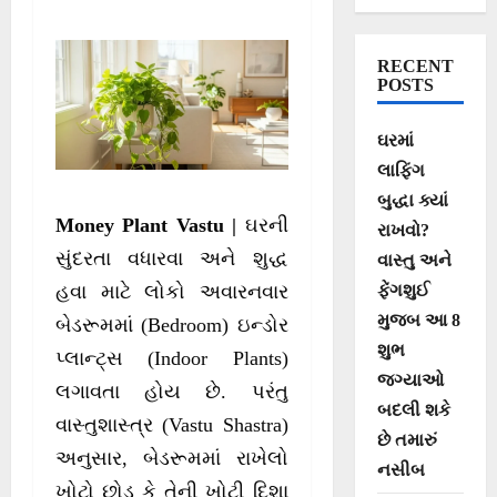
કરી દેશે ખાલી!
RECENT
POSTS
ઘરમાં
લાફિંગ
બુદ્ધા ક્યાં
Money Plant Vastu |
ઘરની
રાખવો?
સુંદરતા વધારવા અને શુદ્ધ
વાસ્તુ અને
ફેંગશુઈ
હવા માટે લોકો અવારનવાર
મુજબ આ 8
બેડરૂમમાં (Bedroom) ઇન્ડોર
શુભ
પ્લાન્ટ્સ (Indoor Plants)
જગ્યાઓ
લગાવતા હોય છે. પરંતુ
બદલી શકે
વાસ્તુશાસ્ત્ર (Vastu Shastra)
છે તમારું
અનુસાર, બેડરૂમમાં રાખેલો
નસીબ
ખોટો છોડ કે તેની ખોટી દિશા