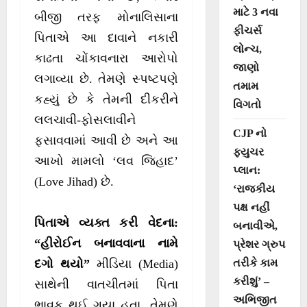
માટે 3 નવા
બીજી તરફ મોનાલિસાના
ફીચર્સ
પિતાએ આ દાવાને નકારી
લોન્ચ,
કાઢતા ચોંકાવનારા આરોપો
જાણો
લગાવ્યા છે. તેમણે સ્પષ્ટપણે
તમામ
કહ્યું છે કે તેમની દીકરીને
વિગતો
લલચાવી-ફોસલાવીને
CJP નો
ફસાવવામાં આવી છે અને આ
ફ્યુચર
આખો મામલો ‘લવ જિહાદ’
પ્લાન:
(Love Jihad) છે.
‘રાજકીય
પક્ષ નહીં
પિતાએ વ્યક્ત કરી વેદના:
બનાવીએ,
“હીરોઈન બનાવવાના નામે
પ્રેશર ગ્રુપ
તરીકે કામ
દગો થયો”
મીડિયા (Media)
કરીશું’ –
સાથેની વાતચીતમાં પિતા
અભિજીત
ભાવુક થઈ ગયા હતા. તેમણે