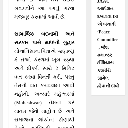
JAAC
ખવડાવીને આ પગલું ભરવા
આંદોલન
દબાવવા ISI
મજબૂર કરવામાં આવી છે.
એ બનાવી
‘Peace
સામાજિક બદનામી અને
Committee
સરકાર પાસે મદદની ગુહાર
’, જૈશ
મોનાલિસાના પિતાએ જણાવ્યું
કમાન્ડર
કે તેઓ કેરળમાં ખૂબ રડ્યા
ઈલિયાસ
અને દીકરી સાથે 2 મિનિટ
કશ્મીરી
વાત કરવા વિનંતી કરી, પરંતુ
સામેલ
તેમની વાત કરાવવામાં આવી
હોવાનો દાવો
નહોતી. અત્યારે મહેશ્વરમાં
(Maheshwar) તેમના ઘરે
માતમ જેવો માહોલ છે અને
સમાજના લોકોના ટોણાથી