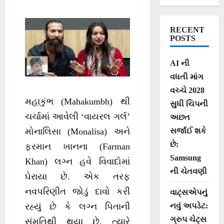
લગાવ્યા લવ
જિહાદનો આરોપ
RECENT
POSTS
AI ની
વધતી માંગ
વચ્ચે 2028
મહાકુંભ (Mahakumbh) થી
સુધી ચિપની
ચર્ચામાં આવેલી ‘વાયરલ ગર્લ’
અછત
સર્જાઈ શકે
મોનાલિસા (Monalisa) અને
છે:
ફરમાન ખાનના (Farman
Samsung
Khan) લગ્ન હવે વિવાદોમાં
ની ચેતવણી
ઘેરાયા છે. એક તરફ
નવપરિણીત જોડું દાવો કરી
વાટ્સએપનું
નવું અપડેટ:
રહ્યું છે કે લગ્ન પિતાની
ગ્રુપ ચેટ્સ
સંમતિથી થયા છે, ત્યારે