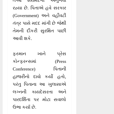
તેઓ શરમિંદગી અનુભવી
રહ્યા છે. પિતાએ હવે સરકાર
(Government) અને વહીવટી
તંત્ર પાસે મદદ માંગી છે જેથી
તેમની દીકરી સુરક્ષિત પાછી
આવી શકે.
ફરમાન ખાને પ્રેસ
કોન્ફરન્સમાં (Press
Conference) પિતાની
હાજરીનો દાવો કર્યો હતો,
પરંતુ પિતાના આ ખુલાસાએ
લગ્નની કાયદેસરતા અને
પારદર્શિતા પર મોટા સવાલો
ઉભા કર્યા છે.