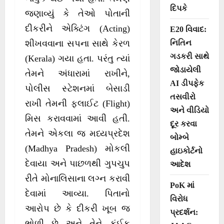
દિપકે
જણાવ્યું કે તેઓ પોતાની
દીકરીને એક્ટિંગ (Acting)
E20 વિવાદ:
નિતિન
શીખવવાના સપના સાથે કેરળ
ગડકરી સાથે
(Kerala) ગયા હતા. પરંતુ ત્યાં
જોડાયેલી
તેમને અંધારામાં રાખીને,
AI ડીપફેક
પોલીસ સ્ટેશનમાં બેસાડી
તસવીરો
રાખી તેમની ફ્લાઈટ (Flight)
અને વીડિયો
મિસ કરાવવામાં આવી હતી.
દૂર કરવા
તેમને એકલા જ મધ્યપ્રદેશ
બોમ્બે
(Madhya Pradesh) મોકલી
હાઇકોર્ટનો
દેવાયા અને પાછળથી ગુપચુપ
આદેશ
રીતે મોનાલિસાના લગ્ન કરાવી
PoK માં
દેવામાં આવ્યા. પિતાનો
વિરોધ
આરોપ છે કે દીકરી ખૂબ જ
પ્રદર્શન:
ભોળી છે અને તેને કંઈક