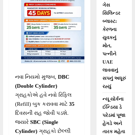
ગેસ
સિલિન્ડર
બ્લાસ્ટ:
કેરળના
યુવકનું
મોત,
પત્નીને
UAE
લાવવાનું
નવા નિયમો મુજબ,
DBC
સપનું અધૂરું
(Double Cylinder)
રહ્યું
ગ્રાહકોએ હવે નવો રિફિલ
ન્યૂ યોર્કના
(Refill) બુક કરાવવા માટે
35
ઈન્ડિયા ડે
દિવસની રાહ જોવી પડશે.
પરેડમાં પૂજા
જ્યારે
SBC (Single
હેગડે અને
Cylinder)
ગ્રાહકો છેલ્લી
તારક મહેતા