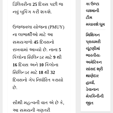
કા ઉલ્ટા
ડિલિવરીના
25
દિવસ પછી જ
ચશ્માની
નવું બુકિંગ કરી શકશે.
ટીમ
મચાવશે ધૂમ
ઉજ્જવલા યોજના (PMUY)
ના લાભાર્થીઓ માટે આ
મિશિગન
પ્રાયમરી
સમયગાળો
45
દિવસનો
ચૂંટણીમાં
રાખવામાં આવ્યો છે. નાના
5
ભારતીય-
કિલોના સિલિન્ડર માટે
9
થી
અમેરિકન
16
દિવસ અને
10
કિલોના
સાંસદ શ્રી
સિલિન્ડર માટે
18
થી
32
થાણેદાર
દિવસનો ગેપ નિર્ધારિત કરાયો
હાર્યા,
છે.
ડેવાનાન
મેકકિનીની
સૌથી મહત્વની વાત એ છે કે,
જીત
આ સમયની ગણતરી