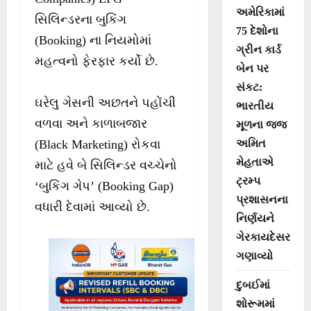
અમેરિકામાં
સિલિન્ડરના બુકિંગ
75 દેશોના
(Booking) ના નિયમોમાં
ગ્રીન કાર્ડ
મહત્વનો ફેરફાર કર્યો છે.
બેન પર
સંકટ:
ઘરેલુ ગેસની અછતને પહોંચી
ભારતીય
વળવા અને કાળાબજાર
મૂળના જજ
અમિત
(Black Marketing) રોકવા
મેહતાએ
માટે હવે બે સિલિન્ડર વચ્ચેનો
ટ્રમ્પ
‘બુકિંગ ગેપ’ (Booking Gap)
પ્રશાસનના
વધારી દેવામાં આવ્યો છે.
નિર્ણયને
ગેરકાયદેસર
ગણાવ્યો
દુબઈમાં
શોરૂમમાં