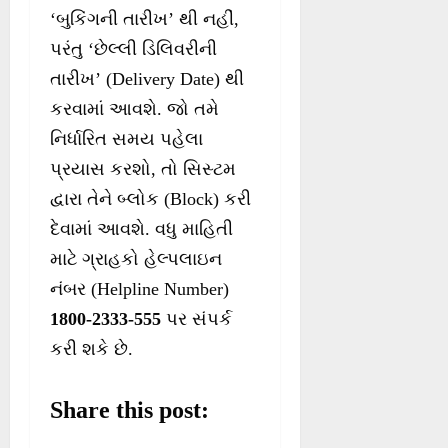
‘બુકિંગની તારીખ’ થી નહીં,
પરંતુ ‘છેલ્લી ડિલિવરીની
તારીખ’ (Delivery Date) થી
કરવામાં આવશે. જો તમે
નિર્ધારિત સમય પહેલા
પ્રયાસ કરશો, તો સિસ્ટમ
દ્વારા તેને બ્લોક (Block) કરી
દેવામાં આવશે. વધુ માહિતી
માટે ગ્રાહકો હેલ્પલાઇન
નંબર (Helpline Number)
1800-2333-555
પર સંપર્ક
કરી શકે છે.
Share this post: