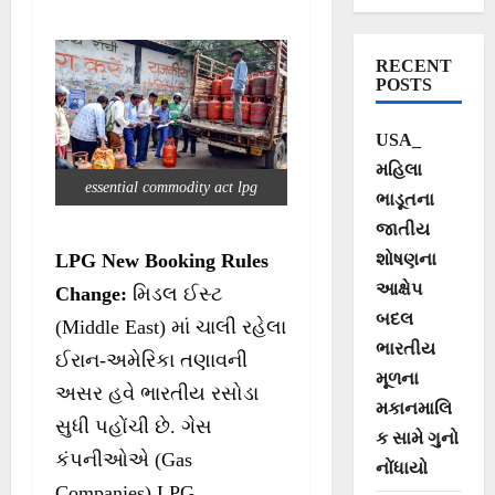
પડશે રાહ
RECENT
POSTS
USA_
મહિલા
essential commodity act lpg
ભાડૂતના
જાતીય
શોષણના
LPG New Booking Rules
આક્ષેપ
Change:
મિડલ ઈસ્ટ
બદલ
(Middle East) માં ચાલી રહેલા
ભારતીય
ઈરાન-અમેરિકા તણાવની
મૂળના
અસર હવે ભારતીય રસોડા
મકાનમાલિ
સુધી પહોંચી છે. ગેસ
ક સામે ગુનો
કંપનીઓએ (Gas
નોંધાયો
Companies) LPG