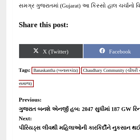
સમગ્ર ગુજરાતમાં (Gujarat) આ કિસ્સો હાલ ચર્ચાનો વ
Share this post:
S
S
X (Twitter)
Facebook
h
h
a
a
r
r
Tags:
Banaskantha (બનાસકાંઠા)
Chaudhary Community (ચૌધરી
e
e
o
o
n
n
સમાજ)
P
Previous:
o
ગુજરાત બનશે એનર્જી હબ: 2047 સુધીમાં 187 GW રિન
s
Next:
પીરિયડ્સ લીવથી મહિલાઓની કારકિર્દીને નુકસાન થઈ શક
t