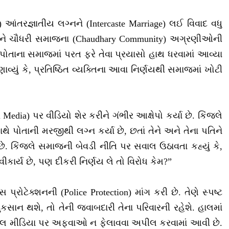
 આંતરજ્ઞાતીય લગ્નને (Intercaste Marriage) લઈ વિવાદ વધુ
રી અને ચૌધરી સમાજના (Chaudhary Community) અગ્રણીઓની
ોતાના સમાજમાં પરત ફરે તેવા પ્રયાસો હાથ ધરવામાં આવ્યા
ું કે, પ્રતિષ્ઠિત વ્યક્તિના આવા નિર્ણયથી સમાજમાં ખોટી
ia) પર વીડિયો શેર કરીને ગંભીર આક્ષેપો કર્યા છે. કિંજલે
ે પોતાની મરજીથી લગ્ન કર્યા છે, છતાં તેને અને તેના પતિને
. કિંજલે સમાજની બેવડી નીતિ પર સવાલ ઉઠાવતા કહ્યું કે,
વીકાર્ય છે, પણ દીકરી નિર્ણય લે તો વિરોધ કેમ?”
રોટેક્શનની (Police Protection) માંગ કરી છે. તેણે સ્પષ્ટ
ણ નુકસાન થશે, તો તેની જવાબદારી તેના પરિવારની રહેશે. હાલમાં
યલ મીડિયા પર અફવાઓ ન ફેલાવવા અપીલ કરવામાં આવી છે.