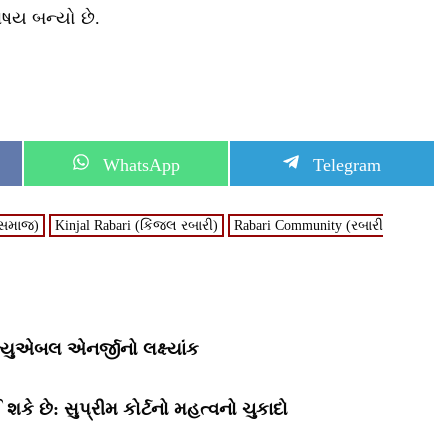
િષય બન્યો છે.
S
S
WhatsApp
Telegram
h
h
a
a
r
r
 સમાજ)
Kinjal Rabari (કિંજલ રબારી)
Rabari Community (રબારી
e
e
o
o
n
n
્યુએબલ એનર્જીનો લક્ષ્યાંક
ે છે: સુપ્રીમ કોર્ટનો મહત્વનો ચુકાદો