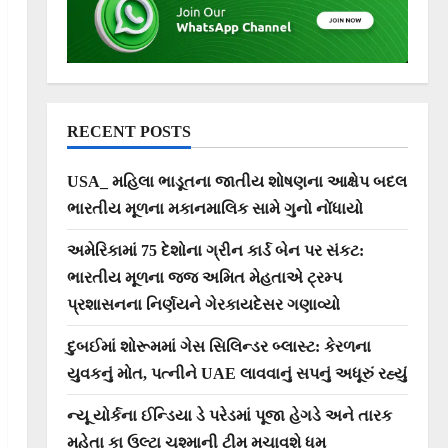
RECENT POSTS
USA_ મહિલા ભાડૂતના જાતીય શોષણના આક્ષેપ બદલ
ભારતીય મૂળના મકાનમાલિક સામે ગુનો નોંધાયો
અમેરિકામાં 75 દેશોના ગ્રીન કાર્ડ બેન પર સંકટ:
ભારતીય મૂળના જજ અમિત મેહતાએ ટ્રમ્પ
પ્રશાસનના નિર્ણયને ગેરકાયદેસર ગણાવ્યો
દુબઈમાં શોરૂમમાં ગેસ સિલિન્ડર બ્લાસ્ટ: કેરળના
યુવકનું મોત, પત્નીને UAE લાવવાનું સપનું અધૂરું રહ્યું
ન્યૂ યોર્કના ઈન્ડિયા ડે પરેડમાં પૂજા હેગડે અને તારક
મહેતા કા ઉલ્ટા ચશ્માની ટીમ મચાવશે ધૂમ