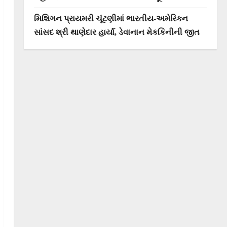
મિશિગન પ્રાયમરી ચૂંટણીમાં ભારતીય-અમેરિકન
સાંસદ શ્રી થાણેદાર હાર્યા, ડેવાનાન મેકકિનીની જીત