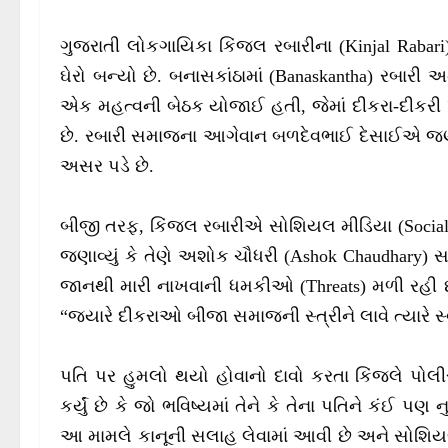
ગુજરાતી લોકગાયિકા કિંજલ રબારીના (Kinjal Rabari)
ઘેરો બન્યો છે. બનાસકાંઠામાં (Banaskantha) રબા
એક મહત્વની બેઠક યોજાઈ હતી, જેમાં દીકરા-દીકરી પ
છે. રબારી સમાજના આગેવાન બળદેવભાઈ દેસાઈએ જણાવ્ય
અસર પડે છે.
બીજી તરફ, કિંજલ રબારીએ સોશિયલ મીડિયા (Social Med
જણાવ્યું કે તેણે અશોક ચૌધરી (Ashok Chaudhary) સાથ
જાનથી મારી નાખવાની ધમકીઓ (Threats) મળી રહી છે
“જ્યારે દીકરાઓ બીજા સમાજની સ્ત્રીને લાવે ત્યારે સ્
પતિ પર હુમલો થયો હોવાનો દાવો કરતા કિંજલે પોલીસ પ્
કર્યું છે કે જો ભવિષ્યમાં તેને કે તેના પતિને કંઈ પ
આ મામલે કાનૂની સલાહ લેવામાં આવી છે અને સોશિ