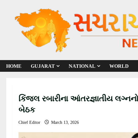
S
k
i
p
t
o
c
o
HOME
GUJARAT
NATIONAL
WORLD
n
t
e
n
કિંજલ રબારીના આંતરજ્ઞાતીય લગ્નનો
t
બેઠક
Chief Editor
March 13, 2026