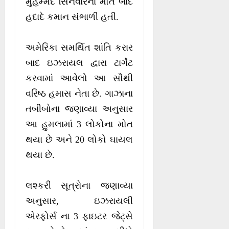
મુહમ્મદ સિનવારના મોત બાદ
હદાદે કમાન સંભાળી હતી.
અમેરિકા સમર્થિત શાંતિ કરાર
બાદ ઇઝરાયલ દ્વારા ટાર્ગેટ
કરવામાં આવેલો આ સૌથી
વરિષ્ઠ હમાસ નેતા છે. ગાઝાના
તબીબોના જણાવ્યા અનુસાર
આ હુમલામાં 3 લોકોના મોત
થયા છે અને 20 લોકો ઘાયલ
થયા છે.
લશ્કરી સૂત્રોના જણાવ્યા
અનુસાર, ઇઝરાયલી
એરફોર્સ ના 3 ફાઇટર જેટ્સે