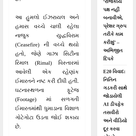
‘રાજકીય
પક્ષ નહીં
આ હુમલો ઈઝરાયલ અને
બનાવીએ,
પ્રેશર ગ્રુપ
હમાસ વચ્ચે ચાલી રહેલા
તરીકે કામ
નાજુક યુદ્ધવિરામ
કરીશું’ –
(Ceasefire) ની વચ્ચે થયો
અભિજીત
હતો, જેણે ગાઝા સિટીના
દિપકે
રિમાલ (Rimal) વિસ્તારમાં
E20 વિવાદ:
આવેલી એક રહેણાંક
નિતિન
ઈમારતને નષ્ટ કરી દીધી હતી.
ગડકરી સાથે
ઘટનાસ્થળના ફૂટેજ
જોડાયેલી
(Footage) માં સળગતી
AI ડીપફેક
ઈમારતમાંથી ધુમાડાના વિશાળ
તસવીરો
ગોટેગોટા ઉડતા જોઈ શકાય
અને વીડિયો
છે.
દૂર કરવા