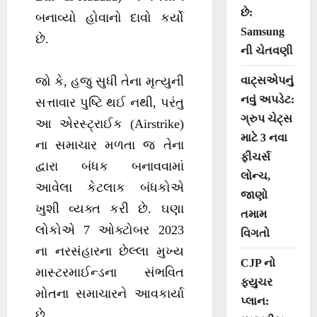
છે:
બનાવ્યો હોવાનો દાવો કર્યો
Samsung
છે.
ની ચેતવણી
વાટ્સએપનું
જો કે, હજુ સુધી તેના મૃત્યુની
નવું અપડેટ:
સત્તાવાર પુષ્ટિ થઈ નથી, પરંતુ
ગ્રુપ ચેટ્સ
આ એરસ્ટ્રાઈક (Airstrike)
માટે 3 નવા
ના સમાચાર મળતા જ તેના
ફીચર્સ
દ્વારા બંધક બનાવવામાં
લોન્ચ,
આવેલા કેટલાક બંધકોએ
જાણો
ખુશી વ્યક્ત કરી છે. ઘણા
તમામ
લોકોએ 7 ઓક્ટોબર 2023
વિગતો
ના નરસંહારના છેલ્લા મુખ્ય
CJP નો
માસ્ટરમાઈન્ડના સંભવિત
ફ્યુચર
મોતના સમાચારને આવકાર્યા
પ્લાન:
છે.