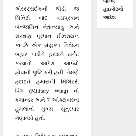
બોમ્બે
એરસ્ટ્રાઈકની થોડી જ
હાઇકોર્ટનો
આદેશ
મિનિટો બાદ વડાપ્રધાન
બેન્જામિન નેતાન્યાહુ અને
સંરક્ષણ પ્રધાન ઈઝરાયલ
કાત્ઝે એક સંયુક્ત નિવેદન
બહાર પાડીને હદાદને ટાર્ગેટ
કરવાનો આદેશ આપ્યો
હોવાની પુષ્ટિ કરી હતી. તેમણે
હદાદને હમાસની મિલિટરી
વિંગ (Military Wing) નો
કમાન્ડર અને 7 ઓક્ટોબરના
હુમલાનો મુખ્ય સૂત્રધાર
ગણાવ્યો હતો.