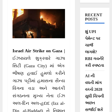
માસ્ટરમાઈન્ડ અને
હમાસ ચીફ હદાદને
RECENT
બનાવ્યો ટાર્ગેટ
POSTS
શું UPI
પેમેન્ટ પર
ચાર્જ
Israel Air Strike on Gaza |
લાગશે?
ઈઝરાયલે શુક્રવારે ગાઝા
RBI ગવર્નરે
કરી સ્પષ્ટતા
સિટી (Gaza City) માં એક
ભીષણ હવાઈ હુમલો કરીને
AI ની
ગાઝા પટ્ટીમાં હમાસના સૈન્ય
વધતી માંગ
વિંગના વડા અને આતંકી
વચ્ચે 2028
સંગઠનના મુખ્ય નેતા ઈઝ
સુધી ચિપની
અછત
અલ-દિન અલ-હદાદ (Izz al-
સર્જાઈ શકે
Din al-Haddad) ને નિશાન