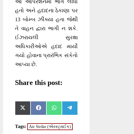
આ ઓપરેશનમાં ભાગ લીધો
હતો અને હદાદના ઠેકાણા પર
13 બોમ્બ ઝીંક્યા હતા જેથી
તે વાહન દ્વારા ભાગી ન શકે.
ઈઝરાયલી સુરક્ષા
અધિકારીઓએ હદાદ માર્યો
ગયો હોવાના પ્રારંભિક સંકેતો
આપ્યા છે.
Share this post:
S
S
S
S
X
F
W
T
h
h
h
h
(
a
h
e
a
a
a
a
T
c
a
l
r
r
r
r
w
e
t
e
Tags:
Air Strike (એરસ્ટ્રાઈક)
e
e
e
e
i
b
s
g