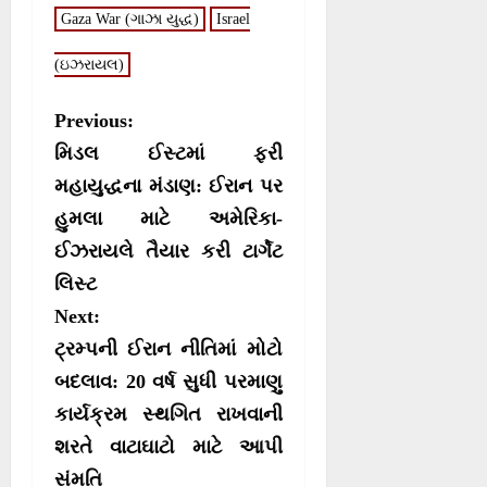
o
o
o
o
t
o
A
r
n
n
n
n
Gaza War (ગાઝા યુદ્ધ)
t
o
p
Israel
a
e
k
p
m
r
(ઇઝરાયલ)
)
P
Previous:
o
મિડલ ઈસ્ટમાં ફરી
s
મહાયુદ્ધના મંડાણ: ઈરાન પર
હુમલા માટે અમેરિકા-
t
ઈઝરાયલે તૈયાર કરી ટાર્ગેટ
n
લિસ્ટ
a
Next:
v
ટ્રમ્પની ઈરાન નીતિમાં મોટો
i
બદલાવ: 20 વર્ષ સુધી પરમાણુ
g
કાર્યક્રમ સ્થગિત રાખવાની
a
શરતે વાટાઘાટો માટે આપી
t
સંમતિ