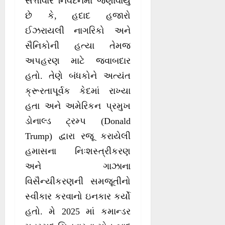
સત્તાવાર નિવેદનમાં જણાવાયું
છે કે, હદાદ હજારો
ઈઝરાયલી નાગરિકો અને
સૈનિકોની હત્યા તેમજ
અપહરણ માટે જવાબદાર
હતો. તેણે બંધકોને અત્યંત
ક્રૂરતાપૂર્વક કેદમાં રાખ્યા
હતા અને અમેરિકન પ્રમુખ
ડોનાલ્ડ ટ્રમ્પ (Donald
Trump) દ્વારા રજૂ કરાયેલી
હમાસના નિઃશસ્ત્રીકરણ
અને ગાઝાના
વિસૈન્યીકરણની સમજૂતીનો
સ્વીકાર કરવાનો ઇનકાર કર્યો
હતો. મે 2025 માં કમાન્ડર