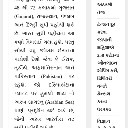
અટકળો
48 થી 72 કલાકમાં ગુજરાત
તેજ
(Gujarat), રાજસ્થાન, પંજાબ
ટેન્શન દૂર
અને દિલ્હી સુધી પહોંચી શકે
કરવા
છે. ભારત સુધી પહોંચતા આ
જાપાની
કણો વિખરાઈ ગયા હશે, પરંતુ
મહિલાએ
સૌથી વધુ જોખમ ઈરાનના
258 કરોડના
પાડોશી દેશો જેવા કે ઈરાક,
ઓનલાઇન
તૂર્કીયે, અફઘાનિસ્તાન અને
શોપિંગ કરી,
પાકિસ્તાન (Pakistan) પર
ડિલિવરી
રહેશે. જો દરિયાકાંઠાના
વખતે
પ્લાન્ટ પર હુમલો થાય તો
કેન્સલ
કરતા
અરબ સાગરનું (Arabian Sea)
ધરપકડ
પાણી પ્રદૂષિત થઈ શકે છે,
જેની અસર ભારતીય તટ
વિજ્ઞાન
સુધી પહોંચી શકે છે.