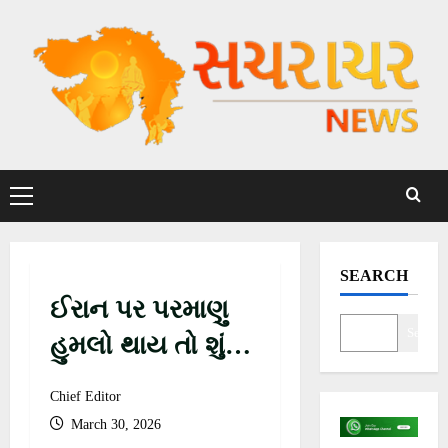
S
k
i
p
t
o
c
P
o
r
n
i
t
m
SEARCH
a
e
ઈરાન પર પરમાણુ
r
n
y
Search
t
હુમલો થાય તો શું
M
ભારત પર રેડિયેશન
e
Chief Editor
n
પહોંચશે? જાણો
March 30, 2026
u