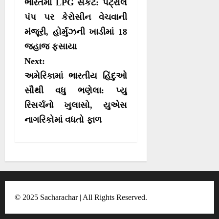
o
ભારતમાં LPG સંકટ: પેટ્રોલ
s
પંપ પર કેરોસીન વેચવાની
મંજૂરી, હોર્મુઝની ખાડીમાં 18
t
જહાજ ફસાયા
n
Next:
a
અમેરિકામાં ભારતીય હિંદુઓ
v
સૌથી વધુ ભણેલા: પ્યુ
i
રિસર્ચનો ખુલાસો, યુએસ
g
નાગરિકોમાં વધતો ફાળ
a
t
i
o
n
© 2025 Sacharachar | All Rights Reserved.