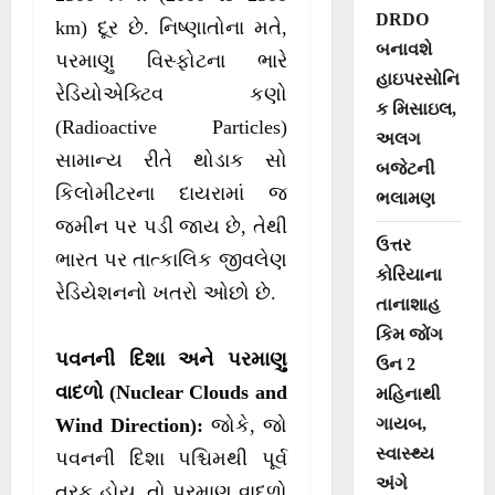
DRDO
km) દૂર છે. નિષ્ણાતોના મતે,
બનાવશે
પરમાણુ વિસ્ફોટના ભારે
હાઇપરસોનિ
રેડિયોએક્ટિવ કણો
ક મિસાઇલ,
(Radioactive Particles)
અલગ
સામાન્ય રીતે થોડાક સો
બજેટની
કિલોમીટરના દાયરામાં જ
ભલામણ
જમીન પર પડી જાય છે, તેથી
ઉત્તર
ભારત પર તાત્કાલિક જીવલેણ
કોરિયાના
રેડિયેશનનો ખતરો ઓછો છે.
તાનાશાહ
કિમ જોંગ
પવનની દિશા અને પરમાણુ
ઉન 2
વાદળો (Nuclear Clouds and
મહિનાથી
ગાયબ,
Wind Direction):
જોકે, જો
સ્વાસ્થ્ય
પવનની દિશા પશ્ચિમથી પૂર્વ
અંગે
તરફ હોય, તો પરમાણુ વાદળો