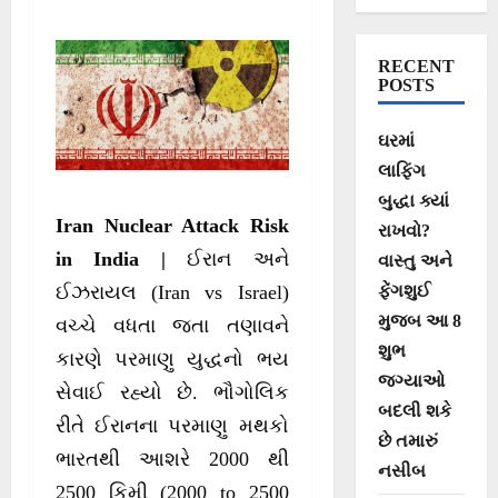
કેટલું છે જોખમ
RECENT
POSTS
ઘરમાં
લાફિંગ
બુદ્ધા ક્યાં
Iran Nuclear Attack Risk
રાખવો?
in India |
ઈરાન અને
વાસ્તુ અને
ફેંગશુઈ
ઈઝરાયલ (Iran vs Israel)
મુજબ આ 8
વચ્ચે વધતા જતા તણાવને
શુભ
કારણે પરમાણુ યુદ્ધનો ભય
જગ્યાઓ
સેવાઈ રહ્યો છે. ભૌગોલિક
બદલી શકે
રીતે ઈરાનના પરમાણુ મથકો
છે તમારું
ભારતથી આશરે 2000 થી
નસીબ
2500 કિમી (2000 to 2500