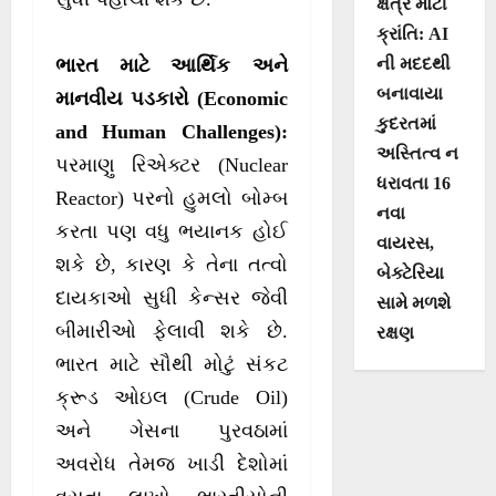
ક્ષેત્રે મોટી
ક્રાંતિ: AI
ની મદદથી
ભારત માટે આર્થિક અને
બનાવાયા
માનવીય પડકારો (Economic
કુદરતમાં
and Human Challenges):
અસ્તિત્વ ન
પરમાણુ રિએક્ટર (Nuclear
ધરાવતા 16
Reactor) પરનો હુમલો બોમ્બ
નવા
કરતા પણ વધુ ભયાનક હોઈ
વાયરસ,
શકે છે, કારણ કે તેના તત્વો
બેક્ટેરિયા
દાયકાઓ સુધી કેન્સર જેવી
સામે મળશે
બીમારીઓ ફેલાવી શકે છે.
રક્ષણ
ભારત માટે સૌથી મોટું સંકટ
ક્રૂડ ઓઇલ (Crude Oil)
અને ગેસના પુરવઠામાં
અવરોધ તેમજ ખાડી દેશોમાં