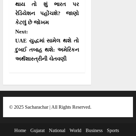
s
થાય તો શું ભારત પર
રેડિયેશન પહોંચશે? જાણો
t
કેટલું છે જોખમ
n
Next:
a
UAE યુદ્ધમાં સામેલ થશે તો
v
દુબઈ તબાહ થશે: અમેરિકન
i
અર્થશાસ્ત્રીની ચેતવણી
g
a
t
i
o
© 2025 Sacharachar | All Rights Reserved.
n
Home
Gujarat
National
World
Business
Sports