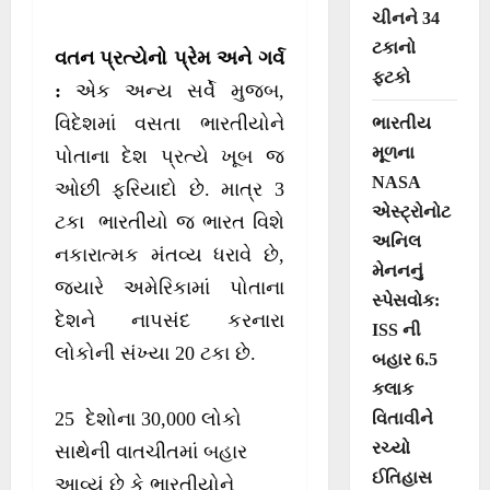
ચીનને 34
ટકાનો
વતન પ્રત્યેનો પ્રેમ અને ગર્વ
ફટકો
:
એક અન્ય સર્વે મુજબ,
વિદેશમાં વસતા ભારતીયોને
ભારતીય
મૂળના
પોતાના દેશ પ્રત્યે ખૂબ જ
NASA
ઓછી ફરિયાદો છે. માત્ર 3
એસ્ટ્રોનોટ
ટકા ભારતીયો જ ભારત વિશે
અનિલ
નકારાત્મક મંતવ્ય ધરાવે છે,
મેનનનું
જ્યારે અમેરિકામાં પોતાના
સ્પેસવોક:
દેશને નાપસંદ કરનારા
ISS ની
લોકોની સંખ્યા 20 ટકા છે.
બહાર 6.5
કલાક
25 દેશોના 30,000 લોકો
વિતાવીને
રચ્યો
સાથેની વાતચીતમાં બહાર
ઈતિહાસ
આવ્યું છે કે ભારતીયોને