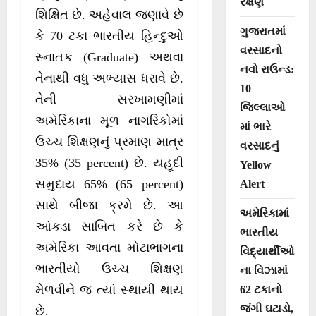
રક્ષણ
શિક્ષિત છે. અહેવાલ જણાવે છે
ગુજરાતમાં
કે 70 ટકા ભારતીય હિન્દુઓ
વરસાદનો
સ્નાતક (Graduate) અથવા
નવો રાઉન્ડ:
તેનાથી વધુ અભ્યાસ ધરાવે છે.
10
તેની સરખામણીમાં
જિલ્લાઓ
અમેરિકાના મૂળ નાગરિકોમાં
માં ભારે
ઉચ્ચ શિક્ષણનું પ્રમાણ માત્ર
વરસાદનું
35% (35 percent) છે. યહૂદી
Yellow
સમુદાય 65% (65 percent)
Alert
સાથે બીજા ક્રમે છે. આ
અમેરિકામાં
આંકડા સાબિત કરે છે કે
ભારતીય
અમેરિકા આવતા મોટાભાગના
વિદ્યાર્થીઓ
ભારતીયો ઉચ્ચ શિક્ષણ
ના વિઝામાં
મેળવીને જ ત્યાં સ્થાયી થાય
62 ટકાનો
જંગી ઘટાડો,
છે.