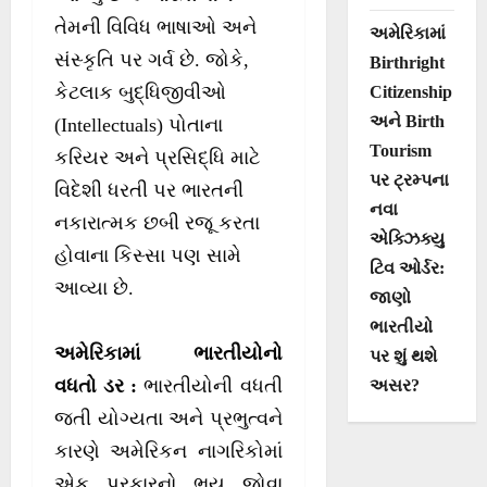
તેમની વિવિધ ભાષાઓ અને
અમેરિકામાં
સંસ્કૃતિ પર ગર્વ છે. જોકે,
Birthright
કેટલાક બુદ્ધિજીવીઓ
Citizenship
અને Birth
(Intellectuals) પોતાના
Tourism
કરિયર અને પ્રસિદ્ધિ માટે
પર ટ્રમ્પના
વિદેશી ધરતી પર ભારતની
નવા
નકારાત્મક છબી રજૂ કરતા
એક્ઝિક્યુ
હોવાના કિસ્સા પણ સામે
ટિવ ઓર્ડર:
આવ્યા છે.
જાણો
ભારતીયો
અમેરિકામાં ભારતીયોનો
પર શું થશે
વધતો ડર :
ભારતીયોની વધતી
અસર?
જતી યોગ્યતા અને પ્રભુત્વને
કારણે અમેરિકન નાગરિકોમાં
એક પ્રકારનો ભય જોવા