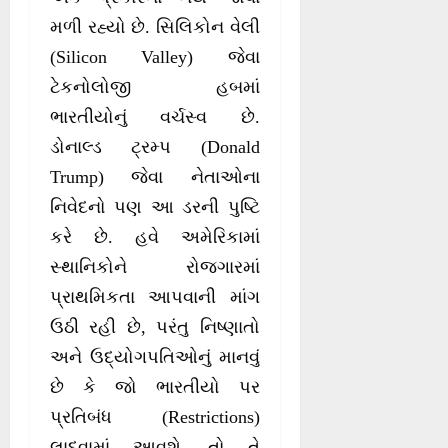
મળી રહ્યો છે. સિલિકોન વેલી
(Silicon Valley) જેવા
ટેકનોલોજી હબમાં
ભારતીયોનું વર્ચસ્વ છે.
ડોનાલ્ડ ટ્રમ્પ (Donald
Trump) જેવા નેતાઓના
નિવેદનો પણ આ ડરની પુષ્ટિ
કરે છે. હવે અમેરિકામાં
સ્થાનિકોને રોજગારમાં
પ્રાથમિકતા આપવાની માંગ
ઉઠી રહી છે, પરંતુ નિષ્ણાતો
અને ઉદ્યોગપતિઓનું માનવું
છે કે જો ભારતીયો પર
પ્રતિબંધ (Restrictions)
લાદવામાં આવશે, તો તે