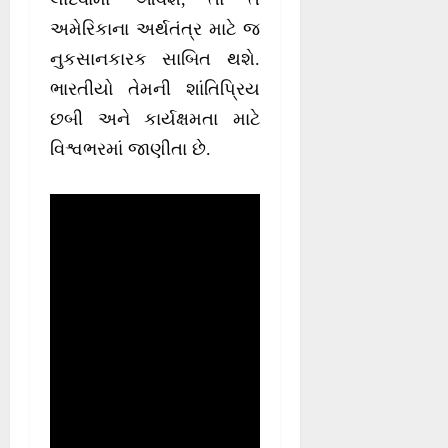
અમેરિકાના અર્થતંત્ર માટે જ
નુકસાનકારક સાબિત થશે.
ભારતીયો તેમની શાંતિપ્રિય
છબી અને કાર્યક્ષમતા માટે
વિશ્વભરમાં જાણીતા છે.