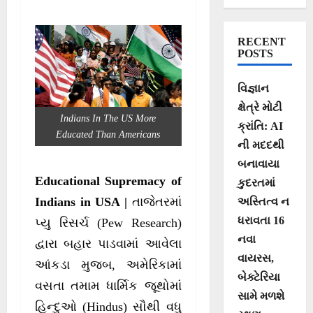
યુએસ નાગરિકોમાં
વધતો ફાળ
RECENT
POSTS
વિજ્ઞાન
ક્ષેત્રે મોટી
Indians In The US More
ક્રાંતિ: AI
Educated Than Americans
ની મદદથી
બનાવાયા
Educational Supremacy of
કુદરતમાં
Indians in USA |
તાજેતરમાં
અસ્તિત્વ ન
ધરાવતા 16
પ્યુ રિસર્ચ (Pew Research)
નવા
દ્વારા બહાર પાડવામાં આવેલા
વાયરસ,
આંકડા મુજબ, અમેરિકામાં
બેક્ટેરિયા
વસતા તમામ ધાર્મિક જૂથોમાં
સામે મળશે
હિન્દુઓ (Hindus) સૌથી વધુ