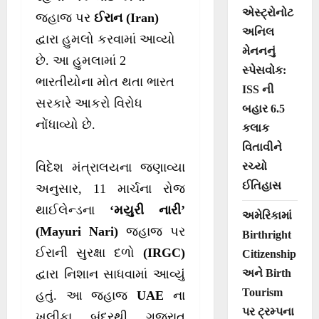
એસ્ટ્રોનોટ
જહાજ પર
ઈરાન (Iran)
અનિલ
દ્વારા હુમલો કરવામાં આવ્યો
મેનનનું
છે. આ હુમલામાં 2
સ્પેસવોક:
ભારતીયોના મોત થતા ભારત
ISS ની
સરકારે આકરો વિરોધ
બહાર 6.5
નોંધાવ્યો છે.
કલાક
વિતાવીને
રચ્યો
વિદેશ મંત્રાલયના જણાવ્યા
ઈતિહાસ
અનુસાર, 11 માર્ચના રોજ
થાઈલેન્ડના
‘મયુરી નારી’
અમેરિકામાં
(Mayuri Nari)
જહાજ પર
Birthright
ઈરાની સુરક્ષા દળો
(IRGC)
Citizenship
અને Birth
દ્વારા નિશાન સાધવામાં આવ્યું
Tourism
હતું. આ જહાજ
UAE
ના
પર ટ્રમ્પના
ખલીફા બંદરથી ગુજરાત