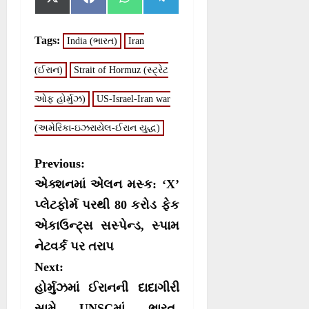
h
h
h
h
(
a
h
e
a
a
a
a
T
c
a
l
r
r
r
r
w
e
t
e
Tags:
India (ભારત)
Iran
e
e
e
e
i
b
s
g
o
o
o
o
t
o
A
r
n
n
n
n
(ઈરાન)
t
Strait of Hormuz (સ્ટ્રેટ
o
p
a
e
k
p
m
r
ઓફ હોર્મુઝ)
US-Israel-Iran war
)
(અમેરિકા-ઇઝરાયેલ-ઈરાન યુદ્ધ)
P
Previous:
o
એક્શનમાં એલન મસ્ક: ‘X’
s
પ્લેટફોર્મ પરથી 80 કરોડ ફેક
એકાઉન્ટ્સ સસ્પેન્ડ, સ્પામ
t
નેટવર્ક પર તરાપ
n
Next:
a
હોર્મુઝમાં ઈરાનની દાદાગીરી
v
સામે UNSCમાં ભારત-