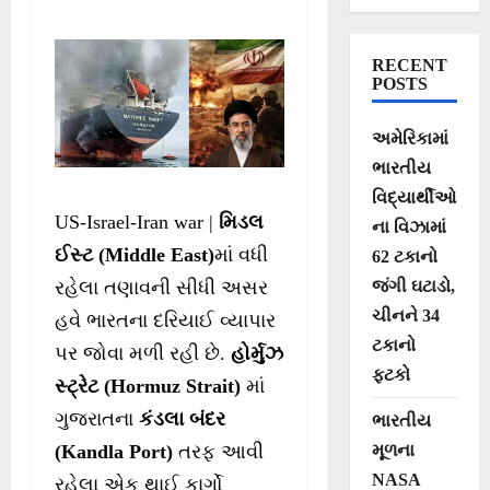
ફાયરિંગમાં 2
ભારતીયોના મોત
RECENT
POSTS
અમેરિકામાં
ભારતીય
વિદ્યાર્થીઓ
US-Israel-Iran war |
મિડલ
ના વિઝામાં
ઈસ્ટ (Middle East)
માં વધી
62 ટકાનો
જંગી ઘટાડો,
રહેલા તણાવની સીધી અસર
ચીનને 34
હવે ભારતના દરિયાઈ વ્યાપાર
ટકાનો
પર જોવા મળી રહી છે.
હોર્મુઝ
ફટકો
સ્ટ્રેટ (Hormuz Strait)
માં
ગુજરાતના
કંડલા બંદર
ભારતીય
મૂળના
(Kandla Port)
તરફ આવી
NASA
રહેલા એક થાઈ કાર્ગો