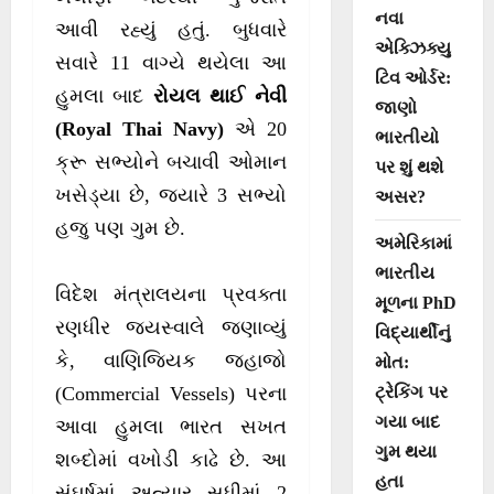
નવા
આવી રહ્યું હતું. બુધવારે
એક્ઝિક્યુ
સવારે 11 વાગ્યે થયેલા આ
ટિવ ઓર્ડર:
હુમલા બાદ
રોયલ થાઈ નેવી
જાણો
(Royal Thai Navy)
એ 20
ભારતીયો
ક્રૂ સભ્યોને બચાવી ઓમાન
પર શું થશે
ખસેડ્યા છે, જ્યારે 3 સભ્યો
અસર?
હજુ પણ ગુમ છે.
અમેરિકામાં
ભારતીય
વિદેશ મંત્રાલયના પ્રવક્તા
મૂળના PhD
રણધીર જયસ્વાલે જણાવ્યું
વિદ્યાર્થીનું
કે, વાણિજ્યિક જહાજો
મોત:
ટ્રેકિંગ પર
(Commercial Vessels) પરના
ગયા બાદ
આવા હુમલા ભારત સખત
ગુમ થયા
શબ્દોમાં વખોડી કાઢે છે. આ
હતા
સંઘર્ષમાં અત્યાર સુધીમાં 2