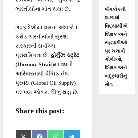
ભારતીયોના મોત થયા છે.
બેંગકોકની
શાળામાં
વિદ્યાર્થીએ
ગલ્ફ દેશોમાં વસતા અંદાજે 1
શિક્ષક અને
કરોડ ભારતીયોની સુરક્ષા
સહપાઠીઓ
સરકારની સર્વોચ્ચ
પર ચલાવી
પ્રાથમિકતા છે.
હોર્મુઝ સ્ટ્રેટ
ગોળીઓ,
(Hormuz Strait)
માં વધતી
શિક્ષક અને
અસ્થિરતાથી વૈશ્વિક તેલ
બંદૂકધારીનું
પુરવઠા (Global Oil Supply)
મોત
પર પણ જોખમ ઊભું થયું છે.
Share this post:
S
S
S
S
X
F
W
T