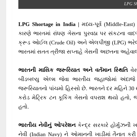
LPG Sh
LPG Shortage in India |
મધ્ય-પૂર્વ (Middle-Ea
કારણે ભારતમાં રાંધણ ગેસના પુરવઠા પર સંકટના વાદ
ક્રૂડ ઓઈલ (Crude Oil) અને એલપીજી (LPG) ભરેલા ટેન
ભારતમાં સતત ત્રીજા સપ્તાહે ગેસની અછતના અહેવાલો
ભારતની માસિક જરૂરિયાત અને વર્તમાન સ્થિતિ
વેસ
બીડબલ્યુ એલ્મ જેવા ભારતીય જહાજોમાં અંદાજે
જરૂરિયાતનો પાંચમો હિસ્સો છે. ભારતને દર મહિને 30 થ
કરોડ મેટ્રિક ટન કૂકિંગ ગેસનો વપરાશ થયો હતો, જ
હતો.
ભારતીય નેવીનું ઓપરેશન
કેન્દ્ર સરકારે હોર્મુઝની 
નેવી (Indian Navy) ને ઓમાનની ખાડીમાં તૈનાત કરી 