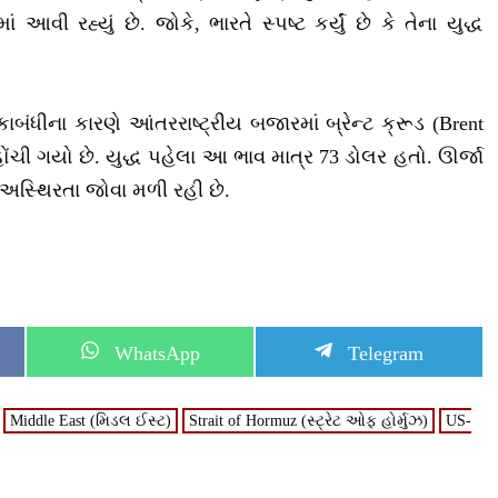
આવી રહ્યું છે. જોકે, ભારતે સ્પષ્ટ કર્યું છે કે તેના યુદ્ધ
ંધીના કારણે આંતરરાષ્ટ્રીય બજારમાં બ્રેન્ટ ક્રૂડ (Brent
ોંચી ગયો છે. યુદ્ધ પહેલા આ ભાવ માત્ર 73 ડોલર હતો. ઊર્જા
અસ્થિરતા જોવા મળી રહી છે.
S
S
WhatsApp
Telegram
h
h
a
a
r
r
Middle East (મિડલ ઈસ્ટ)
Strait of Hormuz (સ્ટ્રેટ ઓફ હોર્મુઝ)
US-
e
e
o
o
n
n