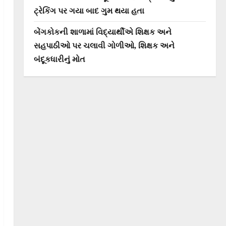
ટ્રેકિંગ પર ગયા બાદ ગુમ થયા હતા
બેંગકોકની શાળામાં વિદ્યાર્થીએ શિક્ષક અને
સહપાઠીઓ પર ચલાવી ગોળીઓ, શિક્ષક અને
બંદૂકધારીનું મોત