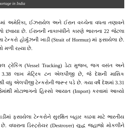
ortage in India
st) માં અમેરિકા, ઈઝરાયેલ અને ઈરાન વચ્ચેના વધતા તણાવને
ળો છવાયા છે. ઈરાનની નાકાબંધીને કારણે ભારતના 22 જેટલા
્કરો હોર્મુઝની ખાડી (Strait of Hormuz) માં ફસાયેલા છે.
 મળી રહ્યા છે.
લ ટ્રેકિંગ (Vessel Tracking) ડેટા મુજબ, જગ વસંત અને
 3.38 લાખ મેટ્રિક ટન એલપીજી છે, જે દેશની માસિક
ી વધુ એલપીજી ટેન્કરોની જરૂર પડે છે. ગયા વર્ષે દેશમાં 3.31
ેમાંથી મોટાભાગનો હિસ્સો આયાત (Import) કરવામાં આવ્યો
ખાડીમાં ફસાયેલા ટેન્કરોને સુરક્ષિત બહાર કાઢવા માટે ભારતીય
છે. વધારાના ડિસ્ટ્રોયર (Destroyer) યુદ્ધ જહાજો મોકલીને