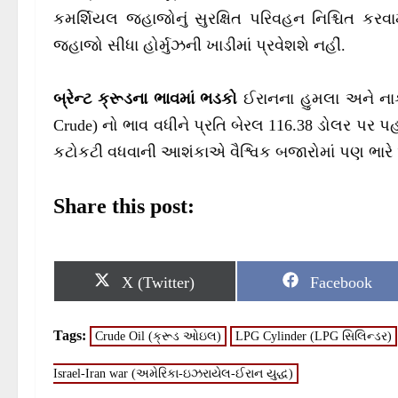
કમર્શિયલ જહાજોનું સુરક્ષિત પરિવહન નિશ્ચિત કરવામાં 
જહાજો સીધા હોર્મુઝની ખાડીમાં પ્રવેશશે નહીં.
બ્રેન્ટ ક્રૂડના ભાવમાં ભડકો
ઈરાનના હુમલા અને નાકાબ
Crude) નો ભાવ વધીને પ્રતિ બેરલ 116.38 ડોલર પર પહ
કટોકટી વધવાની આશંકાએ વૈશ્વિક બજારોમાં પણ ભારે 
Share this post:
S
S
X (Twitter)
Facebook
h
h
a
a
r
r
Tags:
Crude Oil (ક્રૂડ ઓઇલ)
LPG Cylinder (LPG સિલિન્ડર)
e
e
o
o
n
n
Israel-Iran war (અમેરિકા-ઇઝરાયેલ-ઈરાન યુદ્ધ)