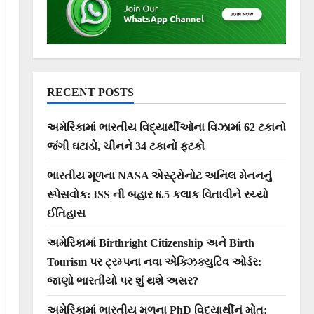
RECENT POSTS
અમેરિકામાં ભારતીય વિદ્યાર્થીઓના વિઝામાં 62 ટકાનો
જંગી ઘટાડો, ચીનને 34 ટકાનો ફટકો
ભારતીય મૂળના NASA એસ્ટ્રોનોટ અનિલ મેનનનું
સ્પેસવોક: ISS ની બહાર 6.5 કલાક વિતાવીને રચ્યો
ઈતિહાસ
અમેરિકામાં Birthright Citizenship અને Birth
Tourism પર ટ્રમ્પના નવા એક્ઝિક્યુટિવ ઓર્ડર:
જાણો ભારતીયો પર શું થશે અસર?
અમેરિકામાં ભારતીય મૂળના PhD વિદ્યાર્થીનું મોત: