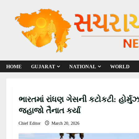
S
k
i
p
t
o
c
o
HOME
GUJARAT
NATIONAL
WORLD
n
t
e
n
ભારતમાં રાંધણ ગેસની કટોકટી: હોર્મુઝ
t
જહાજો તૈનાત કર્યા
Chief Editor
March 20, 2026