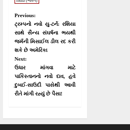
n
n
n
n
India (ભારત)
t
o
p
a
e
k
p
m
r
P
Previous:
)
o
ટ્રમ્પનો નવો યુ-ટર્ન: રશિયા
s
સાથે સૈન્ય સંઘર્ષના ભયથી
જર્મની મિસાઈલ ડીલ રદ કરી
t
શકે છે અમેરિકા
n
Next:
a
ઉધાર માંગવા માટે
v
પાકિસ્તાનનો નવો દાવ, હવે
i
દુબઈ-સાઉદી પાસેથી આવી
g
રીતે માંગી રહ્યું છે પૈસા!
a
t
i