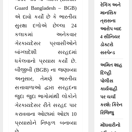
રેગિંગ અને
Guard Bangladesh – BGB)
માનસિક
એ દાવો કર્યો છે કે ભારતીય
ત્રાસના
સુરક્ષા દળોએ છેલ્લા 24
આરોપ બાદ
કલાકમાં અનેકવાર
4 સીનિયર
ગેરકાયદેસર પ્રવાસીઓને
ડોક્ટરો
બાંગ્લાદેશી સરહદમાં
સસ્પેન્ડ
ધકેલવાનો પ્રયાસ કર્યો છે.
અમિત શાહ
બીજીબી (BGB) ના જણાવ્યા
દિલ્હી
અનુસાર, તેમણે ભારતીય
પોલીસ
સત્તાવાળાઓ દ્વારા સરહદના
કાર્યવાહી
જુદા જુદા ભાગોમાંથી લોકોને
પર ચર્ચા
કરશે: કિરેન
ગેરકાયદેસર રીતે સરહદ પાર
રિજિજુ
કરાવવાના ઓછામાં ઓછા 10
પ્રયાસોને નિષ્ફળ બનાવ્યા
મોંઘવારીનો
છે.