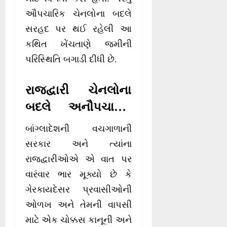
ઔપચારિક ચેનલોના બદલે
સરહદ પર થઈ રહેલી આ
કથિત ખેંચતાણે જમીની
પરિસ્થિતિ બગાડી દીધી છે.
રાજદ્વારી ચેનલોના
બદલે અનૌપચારિક
પદ્ધતિઓ સામે
બાંગ્લાદેશની વચગાળાની
ઢાકાનો વાંધો
સરકાર અને ત્યાંના
રાજદ્વારીઓએ એ વાત પર
વારંવાર ભાર મૂક્યો છે કે
ગેરકાયદેસર પ્રવાસીઓની
ઓળખ અને તેમની વાપસી
માટે એક ચોક્કસ કાનૂની અને