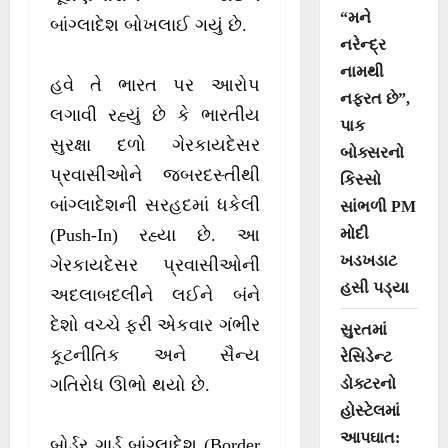
“મને
બાંગ્લાદેશ બોખલાઈ ગયું છે.
નરેન્દ્ર
નામથી
હવે તે ભારત પર આરોપ
નફરત છે”,
લગાવી રહ્યું છે કે ભારતીય
પાક
સુરક્ષા દળો ગેરકાયદેસર
બોક્સરનો
પ્રવાસીઓને જબરદસ્તીથી
કિસ્સો
બાંગ્લાદેશની સરહદમાં ધકેલી
સાંભળી PM
મોદી
(Push-In) રહ્યા છે. આ
ખડખડાટ
ગેરકાયદેસર પ્રવાસીઓની
હસી પડ્યા
અદલાબદલીને લઈને બંને
દેશો વચ્ચે ફરી એકવાર ગંભીર
સુરતમાં
કૂટનીતિક અને સૈન્ય
રેસિડેન્ટ
ડોક્ટરનો
ગતિરોધ ઊભો થયો છે.
હોસ્ટેલમાં
આપઘાત:
બોર્ડર ગાર્ડ બાંગ્લાદેશ (Border