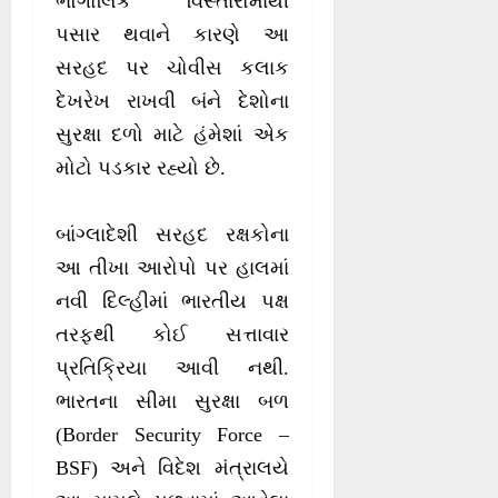
ભૌગોલિક વિસ્તારોમાંથી
પસાર થવાને કારણે આ
સરહદ પર ચોવીસ કલાક
દેખરેખ રાખવી બંને દેશોના
સુરક્ષા દળો માટે હંમેશાં એક
મોટો પડકાર રહ્યો છે.
બાંગ્લાદેશી સરહદ રક્ષકોના
આ તીખા આરોપો પર હાલમાં
નવી દિલ્હીમાં ભારતીય પક્ષ
તરફથી કોઈ સત્તાવાર
પ્રતિક્રિયા આવી નથી.
ભારતના સીમા સુરક્ષા બળ
(Border Security Force –
BSF) અને વિદેશ મંત્રાલયે