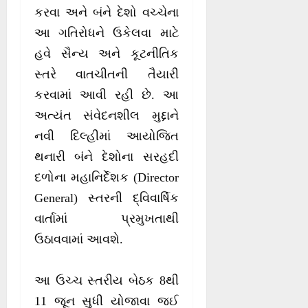
કરવા અને બંને દેશો વચ્ચેના
આ ગતિરોધને ઉકેલવા માટે
હવે સૈન્ય અને કૂટનીતિક
સ્તરે વાતચીતની તૈયારી
કરવામાં આવી રહી છે. આ
અત્યંત સંવેદનશીલ મુદ્દાને
નવી દિલ્હીમાં આયોજિત
થનારી બંને દેશોના સરહદી
દળોના મહાનિર્દેશક (Director
General) સ્તરની દ્વિવાર્ષિક
વાર્તામાં પ્રમુખતાથી
ઉઠાવવામાં આવશે.
આ ઉચ્ચ સ્તરીય બેઠક 8થી
11 જૂન સુધી યોજાવા જઈ