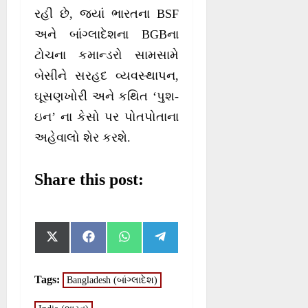
રહી છે, જ્યાં ભારતના BSF
અને બાંગ્લાદેશના BGBના
ટોચના કમાન્ડરો સામસામે
બેસીને સરહદ વ્યવસ્થાપન,
ઘૂસણખોરી અને કથિત ‘પુશ-
ઇન’ ના કેસો પર પોતપોતાના
અહેવાલો શેર કરશે.
Share this post:
S
S
S
S
X
F
W
T
h
h
h
h
(
a
h
e
a
a
a
a
T
c
a
l
r
r
r
r
w
e
t
e
Tags:
Bangladesh (બાંગ્લાદેશ)
e
e
e
e
i
b
s
g
o
o
o
o
t
o
A
r