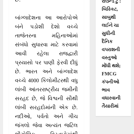
રાઉન્ડ ટુ :
બિસ્કિટ,
સાબુથી
બાંગ્લાદેશના આ આરોપોએ
લઈને ચા
બંને પડોશી દેશો વચ્ચે
સુધીની
તાજેતરના મહિનાઓમાં
દૈનિક
સંબંધો સુધારવા માટે કરવામાં
વપરાશની
આવી રહેલા રાજદ્વારી
વસ્તુઓ
પ્રયાસો પર પાણી ફેરવી દીધું
મોંઘી થશે;
છે. ભારત અને બાંગ્લાદેશ
FMCG
વચ્ચે 4000 કિલોમીટરથી વધુ
કંપનીઓ
લાંબી આંતરરાષ્ટ્રીય જમીની
ભાવ
વધારવાની
સરહદ છે, જે વિશ્વની સૌથી
તૈયારીમાં
લાંબી સરહદોમાંની એક છે.
નદીઓ, પર્વતો અને ગીચ
જંગલો જેવા અત્યંત જટિલ