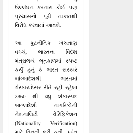
ઉલ્લંઘન કરનારા કોઈ પણ
પ્રયાસનો પૂરી તાકાતથી
વિરોધ કરવામાં આવશે.
આ કૂટનીતિક ખેંચતાણ
વચ્ચે, ભારતના વિદેશ
મંત્રાલયે ભૂતકાળમાં સ્પષ્ટ
કર્યું હતું કે ભારત સરકારે
બાંગ્લાદેશથી ભારતમાં
ગેરકાયદેસર રીતે રહી રહેલા
2860 થી વધુ શંકાસ્પદ
બાંગ્લાદેશી નાગરિકોની
નેશનાલિટી વેરિફિકેશન
(Nationality Verification)
માટે વિનંતી કરી હતી. પરંતુ