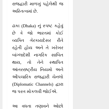
રાજદ્વારી માળખું પહેલેથી જ
અસ્તિત્વમાં છે.
ઢાકા (Dhaka) નું સ્પષ્ટ કહેવું
છે કે જો ભારતમાં કોઈ
વ્યક્તિ ગેરકાયદેસર રીતે
રહેતી હોય અને તે ખરેખર
બાંગ્લાદેશી નાગરિક સાબિત
થાય, તો તેને સ્થાપિત
આંતરરાષ્ટ્રીય નિયમો અને
ઔપચારિક રાજદ્વારી ચેનલો
(Diplomatic Channels) દ્વારા
જ પરત મોકલવી જોઈએ.
આ વધતા તણાવને ઓછો