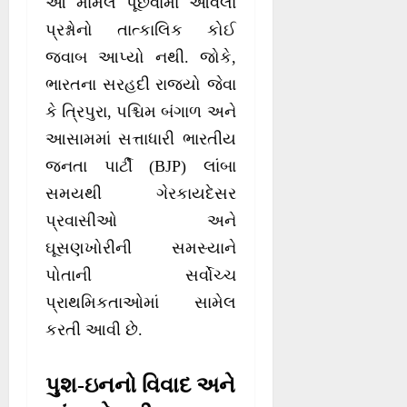
આ મામલે પૂછવામાં આવેલા
પ્રશ્નોનો તાત્કાલિક કોઈ
જવાબ આપ્યો નથી. જોકે,
ભારતના સરહદી રાજ્યો જેવા
કે ત્રિપુરા, પશ્ચિમ બંગાળ અને
આસામમાં સત્તાધારી ભારતીય
જનતા પાર્ટી (BJP) લાંબા
સમયથી ગેરકાયદેસર
પ્રવાસીઓ અને
ઘૂસણખોરીની સમસ્યાને
પોતાની સર્વોચ્ચ
પ્રાથમિકતાઓમાં સામેલ
કરતી આવી છે.
પુશ-ઇનનો વિવાદ અને