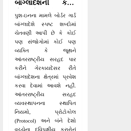
બાંગ્લાદેશની કડક
સૈન્ય ચેતવણી
પુશ-ઇનના મામલે બોર્ડર ગાર્ડ
બાંગ્લાદેશે સ્પષ્ટ શબ્દોમાં
ચેતવણી આપી છે કે કોઈ
પણ સંજોગોમાં કોઈ પણ
વ્યક્તિ કે જૂથને
આંતરરાષ્ટ્રીય સરહદ પાર
કરીને ગેરકાયદેસર રીતે
બાંગ્લાદેશના ક્ષેત્રમાં પ્રવેશ
કરવા દેવામાં આવશે નહીં.
આંતરરાષ્ટ્રીય સરહદ
વ્યવસ્થાપનના સ્થાપિત
નિયમો, પ્રોટોકોલ
(Protocol) અને બંને દેશો
વચ્ચેના દ્વિપક્ષીય કરારોનું