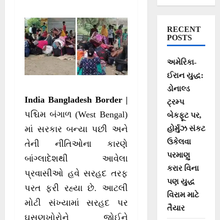
બદલે ભારત પર
લગાવ્યો આરોપ
RECENT
POSTS
અમેરિકા-
ઈરાન યુદ્ધ:
ડોનાલ્ડ
India Bangladesh Border |
ટ્રમ્પ
પશ્ચિમ બંગાળ (West Bengal)
બેકફૂટ પર,
હોર્મુઝ સંકટ
માં સરકાર બન્યા પછી અને
ઉકેલવા
તેની નીતિઓના કારણે
પરમાણુ
બાંગ્લાદેશથી આવેલા
કરાર વિના
પ્રવાસીઓ હવે સરહદ તરફ
પણ યુદ્ધ
પરત ફરી રહ્યા છે. આટલી
વિરામ માટે
મોટી સંખ્યામાં સરહદ પર
તૈયાર
ઘૂસણખોરોને જોઈને