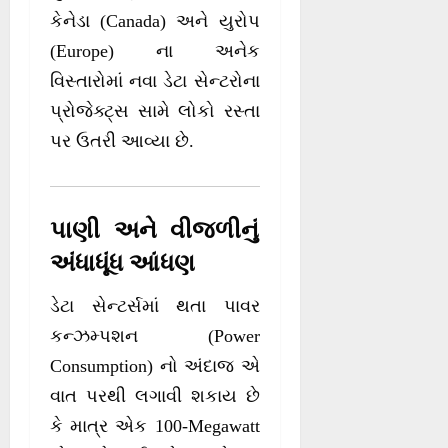
કેનેડા (Canada) અને યુરોપ
(Europe) ના અનેક
વિસ્તારોમાં નવા ડેટા સેન્ટરોના
પ્રોજેક્ટ્સ સામે લોકો રસ્તા
પર ઉતરી આવ્યા છે.
પાણી અને વીજળીનું
અંધાધૂંધ આંધણ
ડેટા સેન્ટર્સમાં થતા પાવર
કન્ઝમ્પશન (Power
Consumption) નો અંદાજ એ
વાત પરથી લગાવી શકાય છે
કે માત્ર એક 100-Megawatt