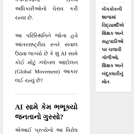
અધિકારીઓનો ઘેરાવ કરી
બેંગકોકની
શાળામાં
રહ્યા છે.
વિદ્યાર્થીએ
શિક્ષક અને
આ પરિસ્થિતિને જોતા હવે
સહપાઠીઓ
આંતરરાષ્ટ્રીય સ્તરે સવાલ
પર ચલાવી
ઉઠવા લાગ્યો છે કે શું AI સામે
ગોળીઓ,
કોઈ મોટું ગ્લોબલ આંદોલન
શિક્ષક અને
(Global Movement) આકાર
બંદૂકધારીનું
લઈ રહ્યું છે?
મોત
AI સામે કેમ ભભૂક્યો
જનતાનો ગુસ્સો?
એઆઈ પ્રત્યેનો આ વિરોધ