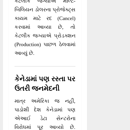
કેટલીક જગ્યાએ મલ્ટિ-
બિલિયન ડોલરના પ્રોજેક્ટ્સ
કાયમ માટે રદ (Cancel)
કરવામાં આવ્યા છે, તો
કેટલીક જગ્યાએ પ્રોડક્શન
(Production) પાછળ ઠેલવામાં
આવ્યું છે.
કેનેડામાં પણ રસ્તા પર
ઉતરી જનમેદની
માત્ર અમેરિકા જ નહીં,
પાડોશી દેશ કેનેડામાં પણ
એઆઈ ડેટા સેન્ટરોના
વિરોધમાં પૂર આવ્યો છે.