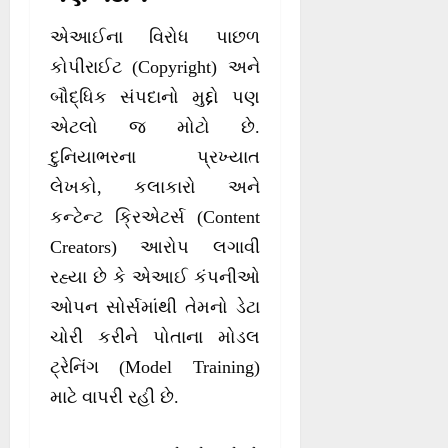
એઆઈના વિરોધ પાછળ
કોપીરાઈટ (Copyright) અને
બૌદ્ધિક સંપદાનો મુદ્દો પણ
એટલો જ મોટો છે.
દુનિયાભરના પ્રખ્યાત
લેખકો, કલાકારો અને
કન્ટેન્ટ ક્રિએટર્સ (Content
Creators) આરોપ લગાવી
રહ્યા છે કે એઆઈ કંપનીઓ
ઓપન સોર્સમાંથી તેમનો ડેટા
ચોરી કરીને પોતાના મોડલ
ટ્રેનિંગ (Model Training)
માટે વાપરી રહી છે.