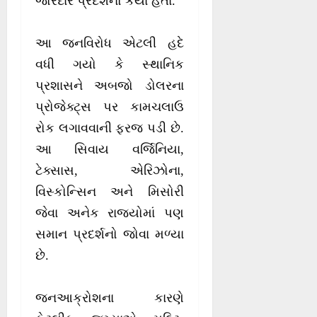
જોરદાર પ્રદર્શનો કર્યા હતા.
આ જનવિરોધ એટલી હદે
વધી ગયો કે સ્થાનિક
પ્રશાસને અબજો ડોલરના
પ્રોજેક્ટ્સ પર કામચલાઉ
રોક લગાવવાની ફરજ પડી છે.
આ સિવાય વર્જિનિયા,
ટેક્સાસ, એરિઝોના,
વિસ્કોન્સિન અને મિસોરી
જેવા અનેક રાજ્યોમાં પણ
સમાન પ્રદર્શનો જોવા મળ્યા
છે.
જનઆક્રોશના કારણે