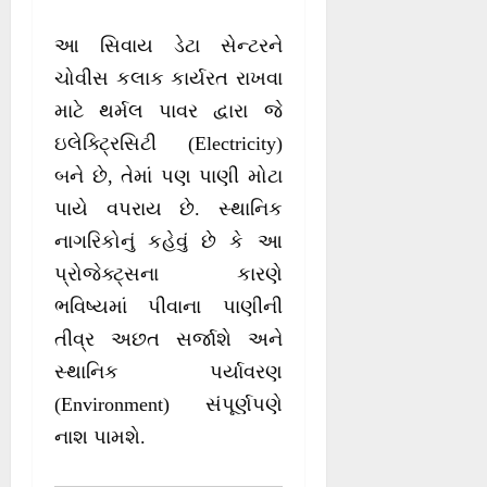
આ સિવાય ડેટા સેન્ટરને
ચોવીસ કલાક કાર્યરત રાખવા
માટે થર્મલ પાવર દ્વારા જે
ઇલેક્ટ્રિસિટી (Electricity)
બને છે, તેમાં પણ પાણી મોટા
પાયે વપરાય છે. સ્થાનિક
નાગરિકોનું કહેવું છે કે આ
પ્રોજેક્ટ્સના કારણે
ભવિષ્યમાં પીવાના પાણીની
તીવ્ર અછત સર્જાશે અને
સ્થાનિક પર્યાવરણ
(Environment) સંપૂર્ણપણે
નાશ પામશે.