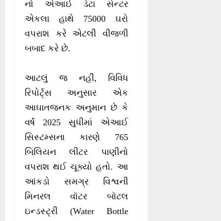
નો એઆઈ ડેટા સેન્ટર
એકલા હાથે 75000 ઘરો
વપરાશ કરે એટલી વીજળી
બબાદ કરે છે.
આટલું જ નહીં, વિવિધ
રિપોર્ટ્સ અનુસાર એક
આઘાતજનક અનુમાન છે કે
વર્ષ 2025 સુધીમાં એઆઈ
સિસ્ટમ્સના કારણે 765
બિલિયન લીટર પાણીનો
વપરાશ થઈ ચૂક્યો હતો. આ
આંકડો સમગ્ર વિશ્વની
મિનરલ વૉટર બૉટલ
ઇન્ડસ્ટ્રી (Water Bottle