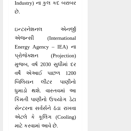
Industry) ના કુલ કદ બરાબર
છે.
ઇન્ટરનેશનલ એનર્જી
એજન્સી (International
Energy Agency – IEA) ના
પ્રોજેક્શન (Projection)
મુજબ, વર્ષ 2030 સુધીમાં દર
વર્ષે એઆઈ પાછળ 1200
બિલિયન લીટર પાણીનો
ધુમાડો થશે. વાસ્તવમાં આ
કિંમતી પાણીનો ઉપયોગ ડેટા
સેન્ટરના સર્વર્સને ઠંડા રાખવા
એટલે કે કૂલિંગ (Cooling)
માટે કરવામાં આવે છે.