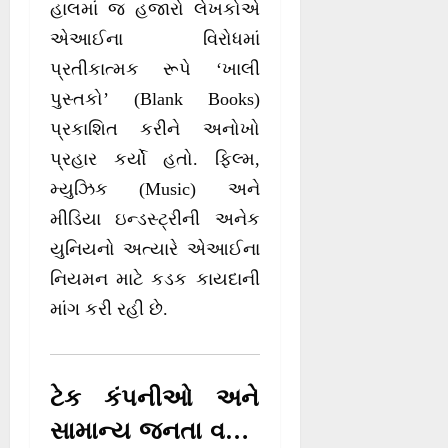
હાલમાં જ હજારો લેખકોએ
એઆઈના વિરોધમાં
પ્રતીકાત્મક રૂપે ‘ખાલી
પુસ્તકો’ (Blank Books)
પ્રકાશિત કરીને અનોખો
પ્રહાર કર્યો હતો. ફિલ્મ,
મ્યુઝિક (Music) અને
મીડિયા ઇન્ડસ્ટ્રીની અનેક
યુનિયનો અત્યારે એઆઈના
નિયમન માટે કડક કાયદાની
માંગ કરી રહી છે.
ટેક કંપનીઓ અને
સામાન્ય જનતા વચ્ચે