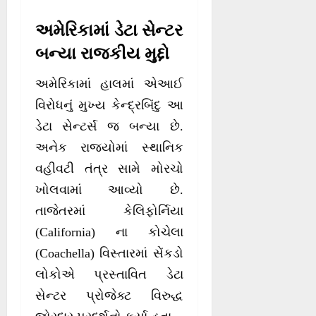
અમેરિકામાં ડેટા સેન્ટર
બન્યા રાજકીય મુદ્દો
અમેરિકામાં હાલમાં એઆઈ
વિરોધનું મુખ્ય કેન્દ્રબિંદુ આ
ડેટા સેન્ટર્સ જ બન્યા છે.
અનેક રાજ્યોમાં સ્થાનિક
વહીવટી તંત્ર સામે મોરચો
ખોલવામાં આવ્યો છે.
તાજેતરમાં કેલિફોર્નિયા
(California) ના કોચેલા
(Coachella) વિસ્તારમાં સેંકડો
લોકોએ પ્રસ્તાવિત ડેટા
સેન્ટર પ્રોજેક્ટ વિરુદ્ધ