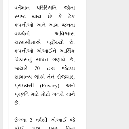
ખાઈ
વર્તમાન પરિસ્થિતિ જોતા
સ્પષ્ટ થાય છે કે ટેક
કંપનીઓ અને આમ જનતા
વચ્ચેનો અવિશ્વાસ
ચરમસીમાએ પહોંચ્યો છે.
કંપનીઓ એઆઈને આર્થિક
વિકાસનું સાધન ગણાવે છે,
જ્યારે 70 ટકા જેટલા
સામાન્ય લોકો તેને રોજગાર,
પ્રાઇવસી (Privacy) અને
પ્રકૃતિ માટે મોટો ખતરો માને
છે.
છેલ્લા 2 વર્ષથી એઆઈ જે
કોઈ પણ પ્રશ્ન વિના