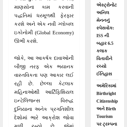
એસ્ટ્રોનોટ
માણસોના કામ કરવાની
અનિલ
પદ્ધતિમાં ધરમૂળથી ફેરફાર
મેનનનું
કરશે અને એક નવી ગ્લોબલ
સ્પેસવોક:
ઇકોનોમી (Global Economy)
ISS ની
ઊભી કરશે.
બહાર 6.5
કલાક
જોકે, આ આકર્ષક દાવાઓની
વિતાવીને
રચ્યો
બીજી તરફ એક ભયાનક
ઈતિહાસ
વાસ્તવિકતા પણ આકાર લઈ
રહી છે. છેલ્લા કેટલાક
અમેરિકામાં
મહિનાઓથી આર્ટિફિશિયલ
Birthright
ઇન્ટેલિજન્સ વિરુદ્ધ
Citizenship
અને Birth
દુનિયાના અનેક પ્રગતિશીલ
Tourism
દેશોમાં ભારે આક્રોશ જોવા
પર ટ્રમ્પના
મળી રહ્યો છે, જેમાં