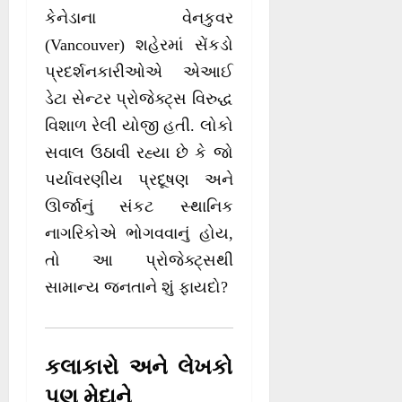
કેનેડાના વેનકુવર
(Vancouver) શહેરમાં સેંકડો
પ્રદર્શનકારીઓએ એઆઈ
ડેટા સેન્ટર પ્રોજેક્ટ્સ વિરુદ્ધ
વિશાળ રેલી યોજી હતી. લોકો
સવાલ ઉઠાવી રહ્યા છે કે જો
પર્યાવરણીય પ્રદૂષણ અને
ઊર્જાનું સંકટ સ્થાનિક
નાગરિકોએ ભોગવવાનું હોય,
તો આ પ્રોજેક્ટ્સથી
સામાન્ય જનતાને શું ફાયદો?
કલાકારો અને લેખકો
પણ મેદાને