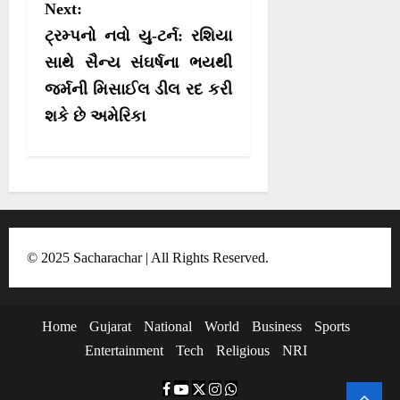
Next:
a
ટ્રમ્પનો નવો યુ-ટર્ન: રશિયા
v
સાથે સૈન્ય સંઘર્ષના ભયથી
i
જર્મની મિસાઈલ ડીલ રદ કરી
g
શકે છે અમેરિકા
a
t
i
o
n
© 2025 Sacharachar | All Rights Reserved.
Home
Gujarat
National
World
Business
Sports
Entertainment
Tech
Religious
NRI
F
Y
T
I
W