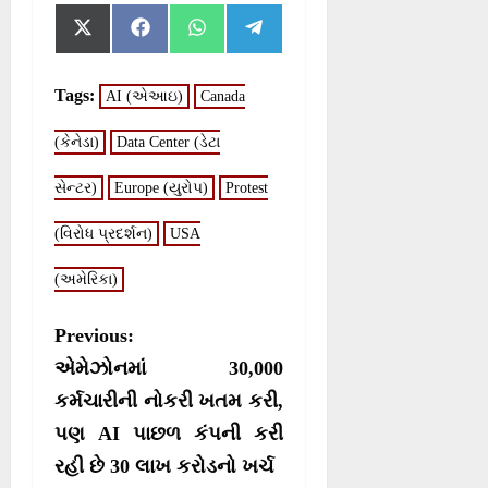
S
S
S
S
X
F
W
T
h
h
h
h
(
a
h
e
a
a
a
a
T
c
a
l
r
r
r
r
w
e
t
e
Tags:
AI (એઆઇ)
Canada
e
e
e
e
i
b
s
g
o
o
o
o
t
o
A
r
n
n
n
n
(કેનેડા)
t
Data Center (ડેટા
o
p
a
e
k
p
m
r
સેન્ટર)
Europe (યુરોપ)
Protest
)
(વિરોધ પ્રદર્શન)
USA
(અમેરિકા)
P
Previous:
o
એમેઝોનમાં 30,000
s
કર્મચારીની નોકરી ખતમ કરી,
પણ AI પાછળ કંપની કરી
t
રહી છે 30 લાખ કરોડનો ખર્ચ
n