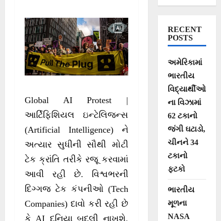
પાણી-વીજળીના
આંધણ વચ્ચે
RECENT
અબજો ડોલરના ડેટા
POSTS
સેન્ટર પ્રોજેક્ટ્સ
અમેરિકામાં
કેન્સલ
ભારતીય
વિદ્યાર્થીઓ
Global AI Protest |
ના વિઝામાં
આર્ટિફિશિયલ ઇન્ટેલિજન્સ
62 ટકાનો
જંગી ઘટાડો,
(Artificial Intelligence) ને
ચીનને 34
અત્યાર સુધીની સૌથી મોટી
ટકાનો
ટેક ક્રાંતિ તરીકે રજૂ કરવામાં
ફટકો
આવી રહી છે. વિશ્વભરની
દિગ્ગજ ટેક કંપનીઓ (Tech
ભારતીય
મૂળના
Companies) દાવો કરી રહી છે
NASA
કે AI દુનિયા બદલી નાખશે,