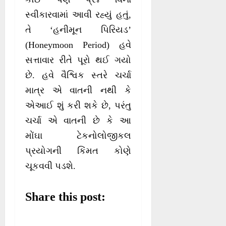
સ્વીકારવામાં આવી રહ્યું હતું,
તે ‘હનીમૂન પિરિયડ’
(Honeymoon Period) હવે
સત્તાવાર રીતે પૂરો થઈ ગયો
છે. હવે વૈશ્વિક સ્તરે ચર્ચા
માત્ર એ વાતની નથી કે
એઆઈ શું કરી શકે છે, પરંતુ
ચર્ચા એ વાતની છે કે આ
મોંઘા ટેકનોલોજીકલ
પ્રયોગની કિંમત કોણે
ચૂકવવી પડશે.
Share this post: