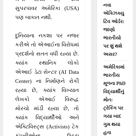
નવા
સુપરપાવર અમેરિકા (USA)
એક્ઝિક્યુ
પણ બાકાત નથી.
ટિવ ઓર્ડર:
જાણો
દુનિયાના નકશા પર નજર
ભારતીયો
કરીએ તો એઆઈના વિરોધમાં
પર શું થશે
પ્રદર્શનો સતત વધી રહ્યા છે.
અસર?
ક્યાંક સ્થાનિક લોકો
અમેરિકામાં
એઆઈ ડેટા સેન્ટર (AI Data
ભારતીય
Center) ના નિર્માણને રોકી
મૂળના PhD
રહ્યા છે, ક્યાંક વિખ્યાત
વિદ્યાર્થીનું
લેખકો એઆઈ વિરુદ્ધ
મોત:
ટ્રેકિંગ પર
મોરચો માંડી રહ્યા છે, તો
ગયા બાદ
ક્યાંક વિદ્યાર્થીઓ અને
ગુમ થયા
એક્ટિવિસ્ટ્સ (Activists) ટેક
હતા
કંપનીઓના ઉચ્ચ