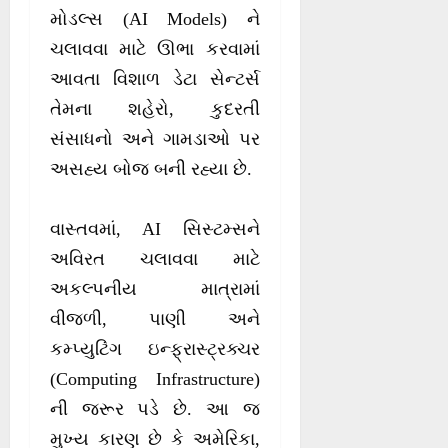
મોડલ્સ (AI Models) ને
ચલાવવા માટે ઊભા કરવામાં
આવતા વિશાળ ડેટા સેન્ટર્સ
તેમના શહેરો, કુદરતી
સંસાધનો અને ગામડાઓ પર
અસહ્ય બોજ બની રહ્યા છે.
વાસ્તવમાં, AI સિસ્ટમ્સને
અવિરત ચલાવવા માટે
અકલ્પનીય માત્રામાં
વીજળી, પાણી અને
કમ્પ્યુટિંગ ઇન્ફ્રાસ્ટ્રક્ચર
(Computing Infrastructure)
ની જરૂર પડે છે. આ જ
મુખ્ય કારણ છે કે અમેરિકા,