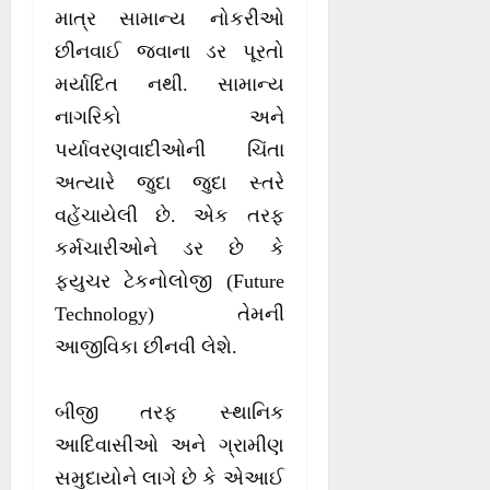
માત્ર સામાન્ય નોકરીઓ
છીનવાઈ જવાના ડર પૂરતો
મર્યાદિત નથી. સામાન્ય
નાગરિકો અને
પર્યાવરણવાદીઓની ચિંતા
અત્યારે જુદા જુદા સ્તરે
વહેંચાયેલી છે. એક તરફ
કર્મચારીઓને ડર છે કે
ફ્યુચર ટેકનોલોજી (Future
Technology) તેમની
આજીવિકા છીનવી લેશે.
બીજી તરફ સ્થાનિક
આદિવાસીઓ અને ગ્રામીણ
સમુદાયોને લાગે છે કે એઆઈ