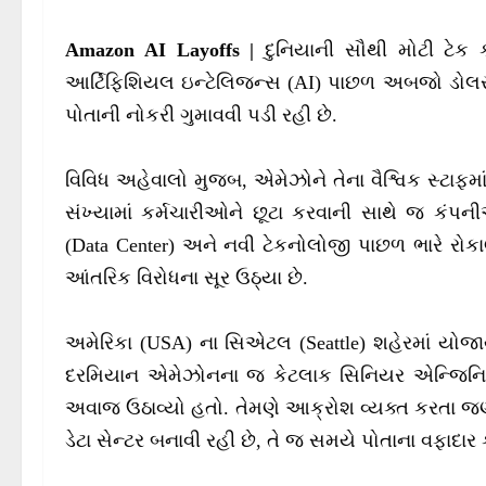
Amazon AI Layoffs |
દુનિયાની સૌથી મોટી ટે
આર્ટિફિશિયલ ઇન્ટેલિજન્સ (AI) પાછળ અબજો ડોલર
પોતાની નોકરી ગુમાવવી પડી રહી છે.
વિવિધ અહેવાલો મુજબ, એમેઝોને તેના વૈશ્વિક સ્ટા
સંખ્યામાં કર્મચારીઓને છૂટા કરવાની સાથે જ કંપનીએ
(Data Center) અને નવી ટેકનોલોજી પાછળ ભારે રોકા
આંતરિક વિરોધના સૂર ઉઠ્યા છે.
અમેરિકા (USA) ના સિએટલ (Seattle) શહેરમાં યોજા
દરમિયાન એમેઝોનના જ કેટલાક સિનિયર એન્જિનિયર્
અવાજ ઉઠાવ્યો હતો. તેમણે આક્રોશ વ્યક્ત કરતા જ
ડેટા સેન્ટર બનાવી રહી છે, તે જ સમયે પોતાના વફાદાર