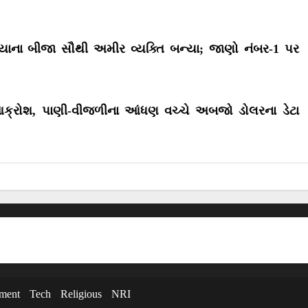
o
o
n
n
િયાના બીજા સૌથી અમીર વ્યક્તિ બન્યા; જાણો નંબર-1 પર
નઆક્રોશ, પાણી-વીજળીના આંધણ વચ્ચે અબજો ડોલરના ડેટા
nment
Tech
Religious
NRI