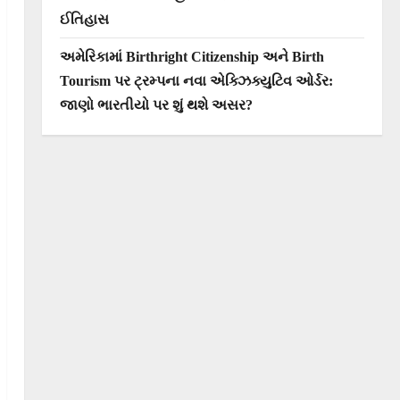
ઈતિહાસ
અમેરિકામાં Birthright Citizenship અને Birth
Tourism પર ટ્રમ્પના નવા એક્ઝિક્યુટિવ ઓર્ડર:
જાણો ભારતીયો પર શું થશે અસર?