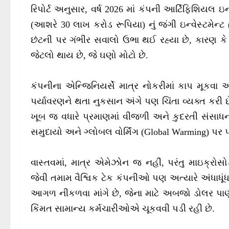
રિપોર્ટ અનુસાર, વર્ષ 2026 માં કંપની આર્ટિફિશિયલ 
(આશરે 30 લાખ કરોડ રૂપિયા) નું જંગી ઇન્વેસ્ટમેન્ટ
છંટની પર ગંભીર સવાલો ઉભા થઈ રહ્યા છે, કારણ કે
જેટલો થાય છે, જે ઘણો મોટો છે.
કંપનીના એન્જિનિયર્સે માત્ર નોકરીમાં કાપ મૂકવા અ
પર્યાવરણને થતા નુકસાન અંગે પણ ચિંતા વ્યક્ત કરી છે.
ખૂબ જ વધારે પ્રમાણમાં વીજળી અને કુદરતી સંસાધ
સમુદાયો અને ગ્લોબલ વોર્મિંગ (Global Warming) પર પડ
વાસ્તવમાં, માત્ર એમેઝોન જ નહીં, પરંતુ માઇક્રોસ
જેવી તમામ વૈશ્વિક ટેક કંપનીઓ પણ અત્યારે અંધાધૂં
આગળ નીકળવા માંગે છે, જેના માટે અબજો ડોલર પાણ
કિંમત સામાન્ય કર્મચારીઓએ ચૂકવવી પડી રહી છે.