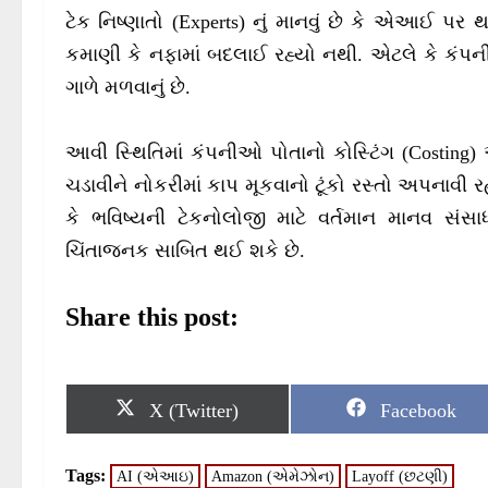
ટેક નિષ્ણાતો (Experts) નું માનવું છે કે એઆઈ પ
કમાણી કે નફામાં બદલાઈ રહ્યો નથી. એટલે કે કંપની
ગાળે મળવાનું છે.
આવી સ્થિતિમાં કંપનીઓ પોતાનો કોસ્ટિંગ (Costing)
ચડાવીને નોકરીમાં કાપ મૂકવાનો ટૂંકો રસ્તો અપનાવી
કે ભવિષ્યની ટેકનોલોજી માટે વર્તમાન માનવ સંસા
ચિંતાજનક સાબિત થઈ શકે છે.
Share this post:
S
S
X (Twitter)
Facebook
h
h
a
a
r
r
Tags:
AI (એઆઇ)
Amazon (એમેઝોન)
Layoff (છટણી)
e
e