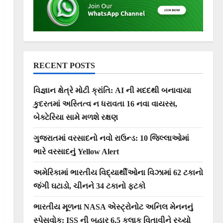
RECENT POSTS
વિજ્ઞાન ક્ષેત્રે મોટી ક્રાંતિ: AI ની મદદથી બનાવાયા
કુદરતમાં અસ્તિત્વ ન ધરાવતા 16 નવા વાયરસ,
બેક્ટેરિયા સામે મળશે રક્ષણ
ગુજરાતમાં વરસાદનો નવો રાઉન્ડ: 10 જિલ્લાઓમાં
ભારે વરસાદનું Yellow Alert
અમેરિકામાં ભારતીય વિદ્યાર્થીઓના વિઝામાં 62 ટકાનો
જંગી ઘટાડો, ચીનને 34 ટકાનો ફટકો
ભારતીય મૂળના NASA એસ્ટ્રોનોટ અનિલ મેનનનું
સ્પેસવોક: ISS ની બહાર 6.5 કલાક વિતાવીને રચ્યો