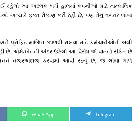
ર થઈ રહેલો આ અઢળક ખર્ચ હાલમાં કંપનીઓ માટે તાત્કાલિક
ઓ અત્યારે ફક્ત રોકાણ કરી રહી છે, પણ તેનું વળતર લાંબા
 અને પ્રોફિટ માર્જિન જાળવી રાખવા માટે કર્મચારીઓની બલી
 રહી છે. એમેઝોનની અંદર ઉઠેલો આ વિરોધ એ વાતનો સંકેત છે
ધનને નજરઅંદાજ કરવામાં આવી રહ્યું છે, જે લાંબા ગાળે
S
S
WhatsApp
Telegram
h
h
a
a
r
r
e
e