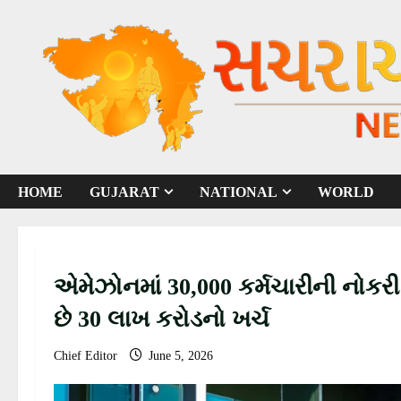
S
k
i
p
t
o
c
o
HOME
GUJARAT
NATIONAL
WORLD
n
t
e
n
એમેઝોનમાં 30,000 કર્મચારીની નોકર
t
છે 30 લાખ કરોડનો ખર્ચ
Chief Editor
June 5, 2026