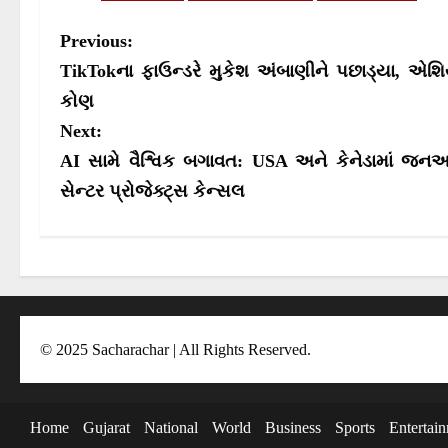
o
o
n
n
P
Previous:
o
TikTokના ફાઉન્ડરે મુકેશ અંબાણીને પછાડ્યા, એશ
s
કોણ
Next:
t
AI સામે વૈશ્વિક બગાવત: USA અને કેનેડામાં જ
n
સેન્ટર પ્રોજેક્ટ્સ કેન્સલ
a
v
i
g
a
© 2025 Sacharachar | All Rights Reserved.
t
i
Home
Gujarat
National
World
Business
Sports
Entertai
o