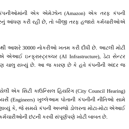
ક કંપનીઓમાંની એક એમેઝોન (Amazon) એક તરફ કંપની
નું આંધણ કરી રહી છે, તો બીજી તરફ હજારો કર્મચારીઓએ
ફમાંથી આશરે 30000 નોકરીઓ ખતમ કરી દીધી છે. આટલી મોટી
 એઆઈ ઇન્ફ્રાસ્ટ્રક્ચર (AI Infrastructure), ડેટા સેન્ટર
ણ ચાલુ રાખ્યું છે. આ જ કારણ છે કે હવે કંપનીની અંદર જ
યેલી એક સિટી કાઉન્સિલ હિયરિંગ (City Council Hearing)
સે (Engineers) ખુલ્લેઆમ પોતાની કંપનીની નીતિઓ સામે
ણાવ્યું કે, જે સમયે કંપની અબજો ડોલરના મોટા-મોટા એઆઈ
 કર્મચારીઓની છંટની કરવી સંપૂર્ણપણે ખોટી બાબત છે.