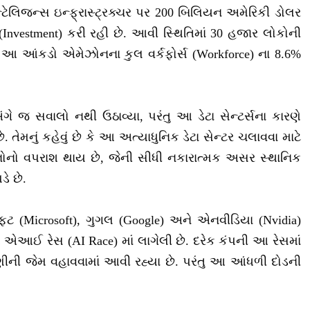
ઇન્ટેલિજન્સ ઇન્ફ્રાસ્ટ્રક્ચર પર 200 બિલિયન અમેરિકી ડોલર
 (Investment) કરી રહી છે. આવી સ્થિતિમાં 30 હજાર લોકોની
 આ આંકડો એમેઝોનના કુલ વર્કફોર્સ (Workforce) ના 8.6%
ંગે જ સવાલો નથી ઉઠાવ્યા, પરંતુ આ ડેટા સેન્ટર્સના કારણે
 તેમનું કહેવું છે કે આ અત્યાધુનિક ડેટા સેન્ટર ચલાવવા માટે
નોનો વપરાશ થાય છે, જેની સીધી નકારાત્મક અસર સ્થાનિક
ે છે.
ોફ્ટ (Microsoft), ગુગલ (Google) અને એનવીડિયા (Nvidia)
ધ એઆઈ રેસ (AI Race) માં લાગેલી છે. દરેક કંપની આ રેસમાં
ીની જેમ વહાવવામાં આવી રહ્યા છે. પરંતુ આ આંધળી દોડની