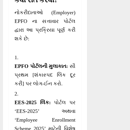
કેવી રીતે કરવી?
નોકરીદાતાઓ (Employer)
EPFO ના સત્તાવાર પોર્ટલ
દ્વારા આ પ્રક્રિયા પૂર્ણ કરી
શકે છે:
EPFO પોર્ટલની મુલાકાત:
સૌ
પ્રથમ [શંકાસ્પદ લિંક દૂર
કરી] પર લોગ-ઈન કરો.
EES-2025 લિંક:
પોર્ટલ પર
‘EES-2025’ અથવા
‘Employee Enrollment
Scheme 2025’ માટેની વિશેષ