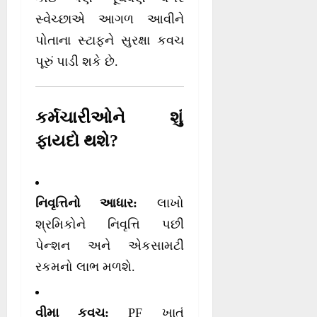
સ્વેચ્છાએ આગળ આવીને
પોતાના સ્ટાફને સુરક્ષા કવચ
પૂરું પાડી શકે છે.
કર્મચારીઓને શું
ફાયદો થશે?
નિવૃત્તિનો આધાર:
લાખો
શ્રમિકોને નિવૃત્તિ પછી
પેન્શન અને એકસામટી
રકમનો લાભ મળશે.
વીમા કવચ:
PF ખાતું