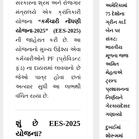
સરકારના શ્રમ અને રોજગાર
અમેરિકામાં
મંત્રાલયે એક ક્રાંતિકારી
75 દેશોના
યોજના
“કર્મચારી નોંધણી
ગ્રીન કાર્ડ
યોજના-2025” (EES-2025)
બેન પર
સંકટ:
ની જાહેરાત કરી છે. આ
ભારતીય
યોજનાનો મુખ્ય ઉદ્દેશ્ય એવા
મૂળના જજ
કર્મચારીઓને PF (પ્રોવિડન્ટ
અમિત
ફંડ) ના દાયરામાં લાવવાનો છે
મેહતાએ
જેઓ પાત્ર હોવા છતાં
ટ્રમ્પ
અત્યાર સુધી આ લાભથી
પ્રશાસનના
વંચિત રહ્યા છે.
નિર્ણયને
ગેરકાયદેસર
ગણાવ્યો
શું છે EES-2025
દુબઈમાં
યોજના?
શોરૂમમાં