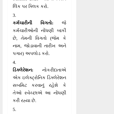
લિંક પર ક્લિક કરો.
કર્મચારીની વિગતો:
જે
કર્મચારીઓની નોંધણી બાકી
છે, તેમની વિગતો (જેમ કે
નામ, જોડાવાની તારીખ અને
પગાર) અપલોડ કરો.
ડિક્લેરેશન:
નોકરીદાતાએ
એક ઇલેક્ટ્રોનિક ડિક્લેરેશન
સબમિટ કરવાનું રહેશે કે
તેઓ સ્વેચ્છાએ આ નોંધણી
કરી રહ્યા છે.