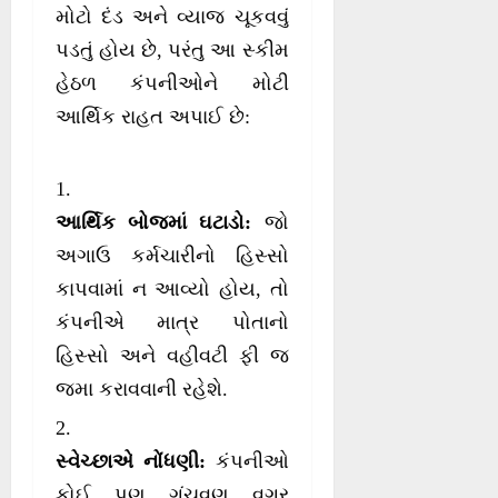
મોટો દંડ અને વ્યાજ ચૂકવવું
પડતું હોય છે, પરંતુ આ સ્કીમ
હેઠળ કંપનીઓને મોટી
આર્થિક રાહત અપાઈ છે:
આર્થિક બોજમાં ઘટાડો:
જો
અગાઉ કર્મચારીનો હિસ્સો
કાપવામાં ન આવ્યો હોય, તો
કંપનીએ માત્ર પોતાનો
હિસ્સો અને વહીવટી ફી જ
જમા કરાવવાની રહેશે.
સ્વેચ્છાએ નોંધણી:
કંપનીઓ
કોઈ પણ ગૂંચવણ વગર