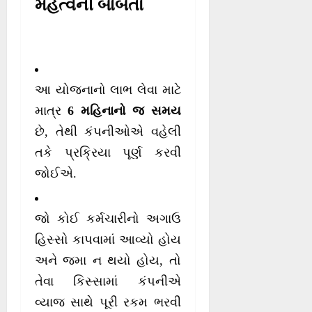
મહત્વની બાબતો
આ યોજનાનો લાભ લેવા માટે
માત્ર
6 મહિનાનો જ સમય
છે, તેથી કંપનીઓએ વહેલી
તકે પ્રક્રિયા પૂર્ણ કરવી
જોઈએ.
જો કોઈ કર્મચારીનો અગાઉ
હિસ્સો કાપવામાં આવ્યો હોય
અને જમા ન થયો હોય, તો
તેવા કિસ્સામાં કંપનીએ
વ્યાજ સાથે પૂરી રકમ ભરવી