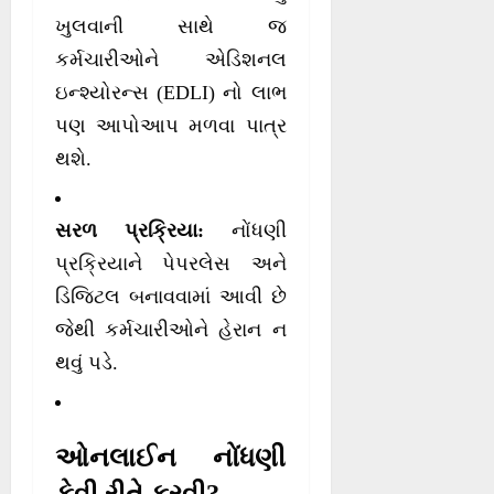
ખુલવાની સાથે જ
કર્મચારીઓને એડિશનલ
ઇન્શ્યોરન્સ (EDLI) નો લાભ
પણ આપોઆપ મળવા પાત્ર
થશે.
સરળ પ્રક્રિયા:
નોંધણી
પ્રક્રિયાને પેપરલેસ અને
ડિજિટલ બનાવવામાં આવી છે
જેથી કર્મચારીઓને હેરાન ન
થવું પડે.
ઓનલાઈન નોંધણી