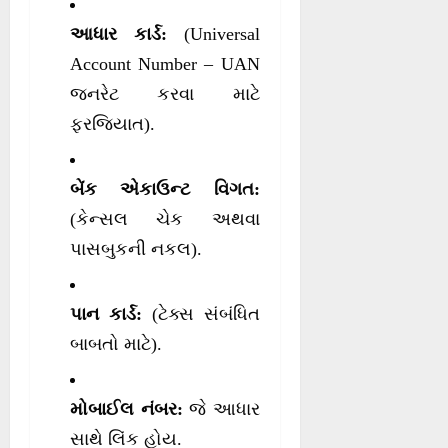
આધાર કાર્ડ:
(Universal
Account Number – UAN
જનરેટ કરવા માટે
ફરજિયાત).
બેંક એકાઉન્ટ વિગત:
(કેન્સલ ચેક અથવા
પાસબુકની નકલ).
પાન કાર્ડ:
(ટેક્સ સંબંધિત
બાબતો માટે).
મોબાઈલ નંબર:
જે આધાર
સાથે લિંક હોય.