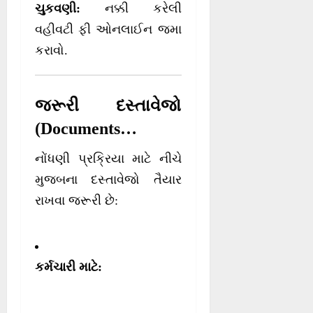
ચુકવણી:
નક્કી કરેલી
વહીવટી ફી ઓનલાઈન જમા
કરાવો.
જરૂરી દસ્તાવેજો
(Documents
Required)
નોંધણી પ્રક્રિયા માટે નીચે
મુજબના દસ્તાવેજો તૈયાર
રાખવા જરૂરી છે:
કર્મચારી માટે: