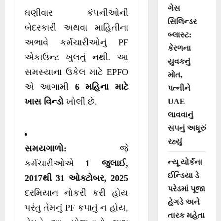
ગેસ
ઘણીવાર કંપનીઓની
સિલિન્ડર
બેદરકારી અથવા માહિતીના
બ્લાસ્ટ:
અભાવે કર્મચારીઓનું PF
કેરળના
એકાઉન્ટ ખુલતું નથી. આ
યુવકનું
સમસ્યાના ઉકેલ માટે EPFO
મોત,
એ આગામી
6 મહિના માટે
પત્નીને
ખાસ વિન્ડો
ખોલી છે.
UAE
લાવવાનું
સપનું અધૂરું
રહ્યું
સમયગાળો:
જે
ન્યૂ યોર્કના
કર્મચારીઓએ
1 જુલાઈ,
ઈન્ડિયા ડે
2017થી 31 ઓક્ટોબર, 2025
પરેડમાં પૂજા
દરમિયાન નોકરી કરી હોય
હેગડે અને
પરંતુ તેમનું PF કપાતું ન હોય,
તારક મહેતા