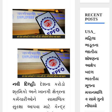
યોજના હેઠળ હવે
માત્ર રૂ.100માં થશે
RECENT
નોંધણી
POSTS
USA_
મહિલા
ભાડૂતના
જાતીય
શોષણના
આક્ષેપ
બદલ
ભારતીય
નવી દિલ્હી:
દેશના કરોડો
મૂળના
શ્રમિકો અને ખાનગી ક્ષેત્રના
મકાનમાલિ
કર્મચારીઓને સામાજિક
ક સામે ગુનો
નોંધાયો
સુરક્ષા આપવા માટે કેન્દ્ર