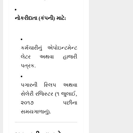
નોકરીદાતા (કંપની) માટે:
કર્મચારીનું એપોઇન્ટમેન્ટ
લેટર અથવા હાજરી
પત્રક.
પગારની સ્લિપ અથવા
સેલેરી રજિસ્ટર (૧ જુલાઈ,
૨૦૧૭ પછીના
સમયગાળાનું).