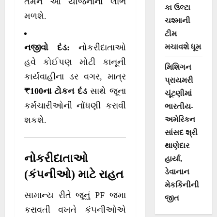
તેમને આ યોજનાનો લાભ
કા ઉલ્ટા
મળશે.
ચશ્માની
ટીમ
નજીવો દંડ:
નોકરીદાતાઓ
મચાવશે ધૂમ
હવે કોઈપણ મોટી કાનૂની
મિશિગન
કાર્યવાહીના ડર વગર, માત્ર
પ્રાયમરી
₹100ના ટોકન દંડ
સાથે જૂના
ચૂંટણીમાં
કર્મચારીઓની નોંધણી કરાવી
ભારતીય-
શકશે.
અમેરિકન
સાંસદ શ્રી
થાણેદાર
નોકરીદાતાઓ
હાર્યા,
ડેવાનાન
(કંપનીઓ) માટે રાહત
મેકકિનીની
સામાન્ય રીતે જૂનું PF જમા
જીત
કરાવતી વખતે કંપનીઓએ