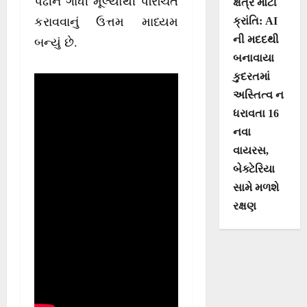
પેઢીને ગાંધી મૂલ્યોથી પરિચિત
ક્ષેત્રે મોટી
ક્રાંતિ: AI
કરાવવાનું ઉત્તમ માધ્યમ
ની મદદથી
બન્યું છે.
બનાવાયા
કુદરતમાં
અસ્તિત્વ ન
ધરાવતા 16
નવા
વાયરસ,
બેક્ટેરિયા
સામે મળશે
રક્ષણ