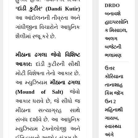
DRDO
‘દાંડી કુટીર’ (Dandi Kutir)
બનાવશે
આ આંદોલનની તીવ્રતા અને
હાઇપરસોનિ
ગાંધીજીના વિચારોને આધુનિક
ક મિસાઇલ,
શૈલીમાં રજૂ કરે છે.
અલગ
બજેટની
મીઠાના ઢગલા જેવો વિશિષ્ટ
ભલામણ
આકાર:
દાંડી કુટીરની સૌથી
ઉત્તર
મોટી વિશેષતા તેનો આકાર છે.
કોરિયાના
આ મ્યુઝિયમ
મીઠાના ઢગલા
તાનાશાહ
(Mound of Salt)
જેવો
કિમ જોંગ
આકાર ધરાવે છે, જે સીધો જ
ઉન 2
મહિનાથી
મીઠાના સત્યાગ્રહ સાથે
ગાયબ,
સંબંધ દર્શાવે છે. આ આધુનિક
સ્વાસ્થ્ય
મ્યુઝિયમ ટેક્નોલોજી અને
અંગે