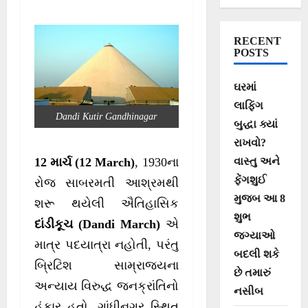
ટેક્નોલોજી અને
સત્યાગ્રહના
RECENT
ઈતિહાસનો અદભૂત
POSTS
સંગમ
ઘરમાં
લાફિંગ
Dandi Kutir Gandhinagar
બુદ્ધા ક્યાં
રાખવો?
વાસ્તુ અને
12 માર્ચ (12 March)
, 1930ના
ફેંગશુઈ
રોજ સાબરમતી આશ્રમથી
મુજબ આ 8
શરૂ થયેલી ઐતિહાસિક
શુભ
દાંડીકૂચ (Dandi March)
એ
જગ્યાઓ
માત્ર પદયાત્રા નહોતી, પરંતુ
બદલી શકે
બ્રિટિશ સામ્રાજ્યના
છે તમારું
અન્યાય વિરુદ્ધ જનક્રાંતિનો
નસીબ
હુંકાર હતો. ગાંધીનગર સ્થિત