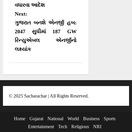
વધારવા આદેશ
a
Next:
v
ગુજરાત બનશે એનર્જી હબ:
i
2047 સુધીમાં 187 GW
g
રિન્યુએબલ એનર્જીનો
a
લક્ષ્યાંક
t
i
o
n
© 2025 Sacharachar | All Rights Reserved.
Home
Gujarat
National
World
Business
Sports
Entertainment
Tech
Religious
NRI