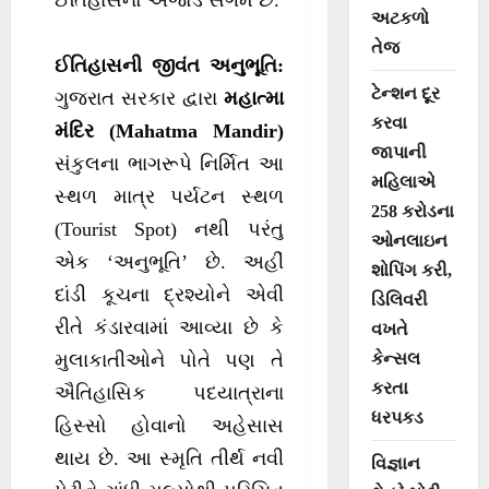
ઈતિહાસનો અજોડ સંગમ છે.
અટકળો
તેજ
ઈતિહાસની જીવંત અનુભૂતિ:
ટેન્શન દૂર
ગુજરાત સરકાર દ્વારા
મહાત્મા
કરવા
મંદિર (Mahatma Mandir)
જાપાની
સંકુલના ભાગરૂપે નિર્મિત આ
મહિલાએ
સ્થળ માત્ર પર્યટન સ્થળ
258 કરોડના
(Tourist Spot) નથી પરંતુ
ઓનલાઇન
એક ‘અનુભૂતિ’ છે. અહીં
શોપિંગ કરી,
દાંડી કૂચના દ્રશ્યોને એવી
ડિલિવરી
રીતે કંડારવામાં આવ્યા છે કે
વખતે
કેન્સલ
મુલાકાતીઓને પોતે પણ તે
કરતા
ઐતિહાસિક પદયાત્રાના
ધરપકડ
હિસ્સો હોવાનો અહેસાસ
થાય છે. આ સ્મૃતિ તીર્થ નવી
વિજ્ઞાન