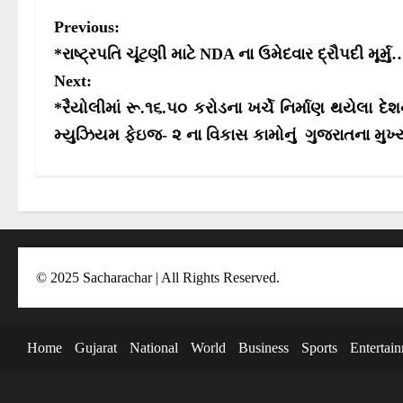
r
r
P
Previous:
e
e
o
o
o
*રાષ્ટ્રપતિ ચૂંટણી માટે NDA ના ઉમેદવાર દ્રૌપદી મૂર્
n
n
s
Next:
*રૈયોલીમાં રૂ.૧૬.૫૦ કરોડના ખર્ચે નિર્માણ થયેલા દ
t
મ્યુઝિયમ ફેઇજ- ૨ ના વિકાસ કામોનું ગુજરાતના મુખ્ય 
n
a
v
i
g
© 2025 Sacharachar | All Rights Reserved.
a
t
i
Home
Gujarat
National
World
Business
Sports
Entertai
o