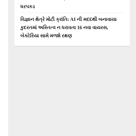
ધરપકડ
વિજ્ઞાન ક્ષેત્રે મોટી ક્રાંતિ: AI ની મદદથી બનાવાયા
કુદરતમાં અસ્તિત્વ ન ધરાવતા 16 નવા વાયરસ,
બેક્ટેરિયા સામે મળશે રક્ષણ