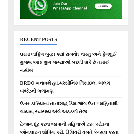
RECENT POSTS
ઘરમાં લાફિંગ બુદ્ધા ક્યાં રાખવો? વાસ્તુ અને ફેંગશુઈ
મુજબ આ 8 શુભ જગ્યાઓ બદલી શકે છે તમારું
નસીબ
DRDO બનાવશે હાઇપરસોનિક મિસાઇલ, અલગ
બજેટની ભલામણ
ઉત્તર કોરિયાના તાનાશાહ કિમ જોંગ ઉન 2 મહિનાથી
ગાયબ, સ્વાસ્થ્ય અંગે અટકળો તેજ
ટેન્શન દૂર કરવા જાપાની મહિલાએ 258 કરોડના
ઓનલાઇન શોપિંગ કરી, ડિલિવરી વખતે કેન્સલ કરતા