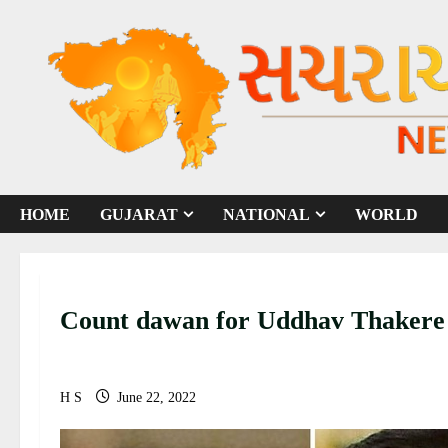
S
k
i
p
t
o
c
o
HOME
GUJARAT
NATIONAL
WORLD
n
t
e
n
Count dawan for Uddhav Thaker
t
H S
June 22, 2022