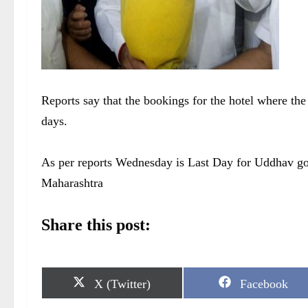
Reports say that the bookings for the hotel where th
days.
As per reports Wednesday is Last Day for Uddhav g
Maharashtra
Share this post:
S
S
X (Twitter)
Facebook
h
h
a
a