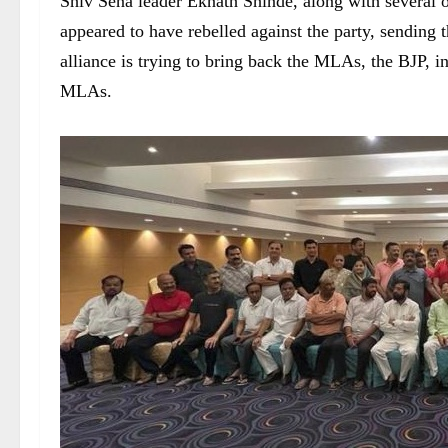
Shiv Sena leader Eknath Shinde, along with severa
appeared to have rebelled against the party, sending 
alliance is trying to bring back the MLAs, the BJP, in 
MLAs.