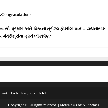
r
r
e
e
o
o
મુ…Congratulations
n
n
ેશના સૌ પ્રથમ અને વિશ્વના ત્રીજા ફોસીલ પાર્ક – ડાયનાસોર
મંત્રીશ્રીના હસ્તે લોકાર્પણ*
nment
Tech
Religious
NRI
Copyright © All rights reserved.
|
MoreNews
by AF themes.