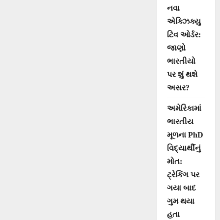
નવા
એક્ઝિક્યુ
ટિવ ઓર્ડર:
જાણો
ભારતીયો
પર શું થશે
અસર?
અમેરિકામાં
ભારતીય
મૂળના PhD
વિદ્યાર્થીનું
મોત:
ટ્રેકિંગ પર
ગયા બાદ
ગુમ થયા
હતા