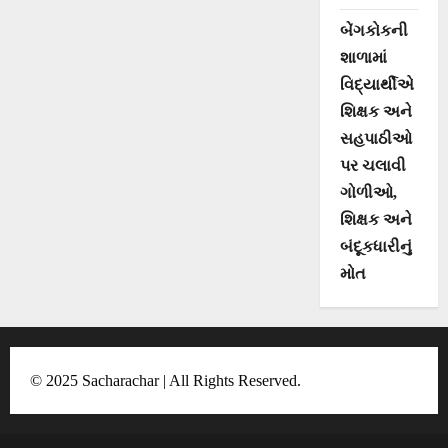
બેંગકોકની
શાળામાં
વિદ્યાર્થીએ
શિક્ષક અને
સહપાઠીઓ
પર ચલાવી
ગોળીઓ,
શિક્ષક અને
બંદૂકધારીનું
મોત
© 2025 Sacharachar | All Rights Reserved.