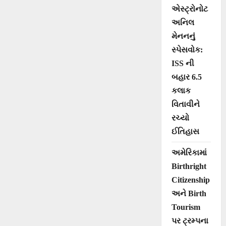
એસ્ટ્રોનોટ
અનિલ
મેનનનું
સ્પેસવોક:
ISS ની
બહાર 6.5
કલાક
વિતાવીને
રચ્યો
ઈતિહાસ
અમેરિકામાં
Birthright
Citizenship
અને Birth
Tourism
પર ટ્રમ્પના