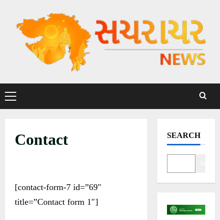
S
k
i
p
t
o
c
P
o
r
n
i
t
m
Contact
SEARCH
a
e
r
n
y
Search
t
M
[contact-form-7 id=”69″
e
n
title=”Contact form 1″]
u