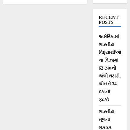
RECENT
POSTS
અમેરિકામાં
ભારતીય
વિદ્યાર્થીઓ
ના વિઝામાં
62 ટકાનો
જંગી ઘટાડો,
ચીનને 34
ટકાનો
ફટકો
ભારતીય
મૂળના
NASA