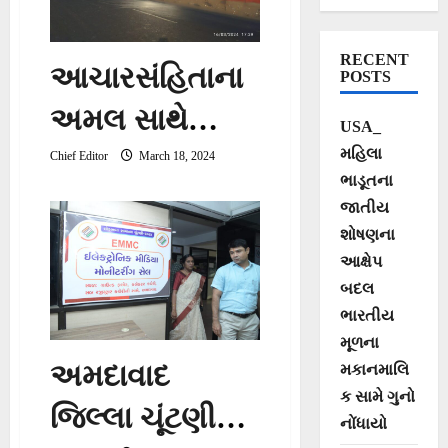
RECENT
આચારસંહિતાના
POSTS
અમલ સાથે
USA_
અમદાવાદ
મહિલા
Chief Editor
March 18, 2024
ભાડૂતના
જિલ્લામાંથી
જાતીય
શોષણના
પ્રથમ બે
આક્ષેપ
દિવસોમાં
બદલ
ભારતીય
૧૭,૦૭૫
મૂળના
પ્રચારાત્મક
અમદાવાદ
મકાનમાલિ
ક સામે ગુનો
સામગ્રીઓ દૂર
જિલ્લા ચૂંટણી
નોંધાયો