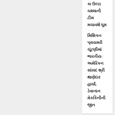
કા ઉલ્ટા
ચશ્માની
ટીમ
મચાવશે ધૂમ
મિશિગન
પ્રાયમરી
ચૂંટણીમાં
ભારતીય-
અમેરિકન
સાંસદ શ્રી
થાણેદાર
હાર્યા,
ડેવાનાન
મેકકિનીની
જીત