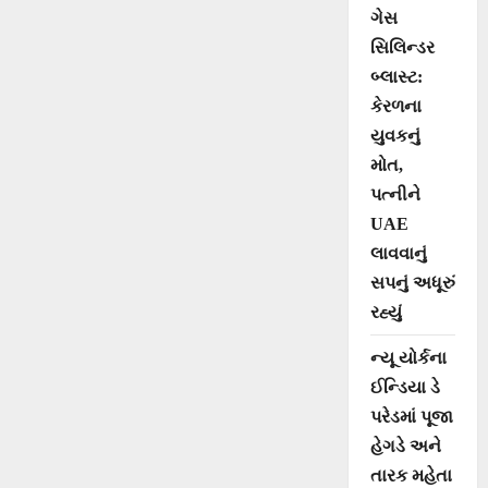
ગેસ
સિલિન્ડર
બ્લાસ્ટ:
કેરળના
યુવકનું
મોત,
પત્નીને
UAE
લાવવાનું
સપનું અધૂરું
રહ્યું
ન્યૂ યોર્કના
ઈન્ડિયા ડે
પરેડમાં પૂજા
હેગડે અને
તારક મહેતા