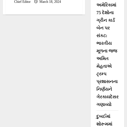
કરાઇ
અધિકારી અને
Chief Editor
March 18, 2024
અમેરિકામાં
75 દેશોના
કલેક્ટર સુશ્રી
ગ્રીન કાર્ડ
પ્રવીણા ડી. કે.એ
બેન પર
સંકટ:
મીડિયા
ભારતીય
મોનિટરિંગ
મૂળના જજ
અમિત
સેન્ટરની
મેહતાએ
મુલાકાત લીધી
ટ્રમ્પ
પ્રશાસનના
નિર્ણયને
ગેરકાયદેસર
ગણાવ્યો
દુબઈમાં
શોરૂમમાં