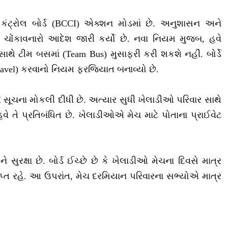
ંટ્રોલ બોર્ડ (BCCI) એક્શન મોડમાં છે. અનુશાસન અને
એક ચોંકાવનારો આદેશ જારી કર્યો છે. નવા નિયમ મુજબ, હવે
ાથે ટીમ બસમાં (Team Bus) મુસાફરી કરી શકશે નહીં. બોર્ડે
ravel) કરવાનો નિયમ ફરજિયાત બનાવ્યો છે.
 સૂચના મોકલી દીધી છે. અત્યાર સુધી ખેલાડીઓ પરિવાર સાથે
 હવે તે પ્રતિબંધિત છે. ખેલાડીઓએ મેચ માટે પોતાના પ્રાઈવેટ
ુરક્ષા છે. બોર્ડ ઈચ્છે છે કે ખેલાડીઓ મેચના દિવસે માત્ર
ગુપ્ત રહે. આ ઉપરાંત, મેચ દરમિયાન પરિવારના સભ્યોએ માત્ર