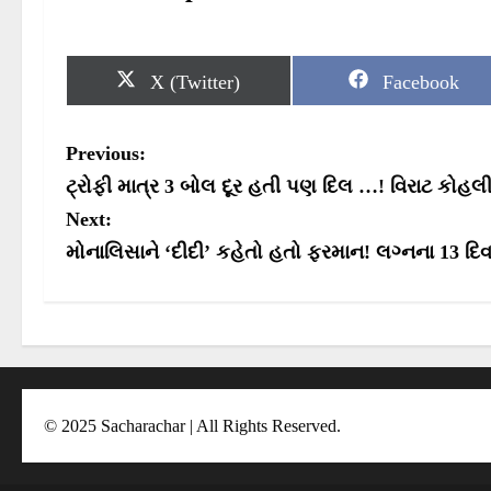
S
S
X (Twitter)
Facebook
h
h
a
a
r
r
P
Previous:
e
e
o
o
o
ટ્રોફી માત્ર 3 બોલ દૂર હતી પણ દિલ …! વિરાટ કોહલી
n
n
s
Next:
મોનાલિસાને ‘દીદી’ કહેતો હતો ફરમાન! લગ્નના 13 દિવ
t
n
a
v
i
© 2025 Sacharachar | All Rights Reserved.
g
a