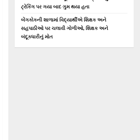
ટ્રેકિંગ પર ગયા બાદ ગુમ થયા હતા
બેંગકોકની શાળામાં વિદ્યાર્થીએ શિક્ષક અને
સહપાઠીઓ પર ચલાવી ગોળીઓ, શિક્ષક અને
બંદૂકધારીનું મોત