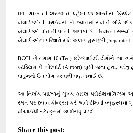
IPL 2026 ની શરૂઆત પહેલા જ ભારતીય ક્રિકેટ ક
ખેલાડીઓની પ્રાઈવસી ને ધ્યાનમાં રાખીને બોર્ડે 
ખેલાડીઓ પોતાની પત્ની, બાળકો કે પરિવારના સભ્યો સ
ખેલાડીઓના પરિવારો માટે અલગ મુસાફરી (Separate T
BCCI એ તમામ 10 (Ten) ફ્રેન્ચાઈઝી ટીમોને આ અંગે
સ્ટેડિયમ કે એરપોર્ટ (Airport) સુધી જતા હતા, પરંતુ
વાહનનો ઉપયોગ કરવાની પણ મનાઈ છે.
આ નિર્ણય પાછળનું મુખ્ય કારણ પ્રોફેશનાલિઝમ અને સ
રમત પર ધ્યાન કેન્દ્રિત કરે અને ટીમની વ્યૂહરચના 
વીઆઈપી સ્ટેન્ડ્સમાં જ બેસવું પડશે.
Share this post: