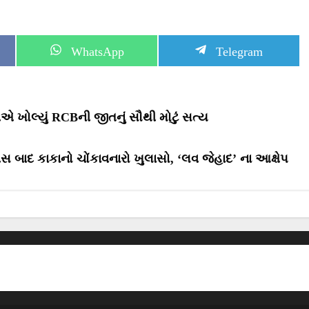
S
S
WhatsApp
Telegram
h
h
a
a
r
r
e
e
o
o
એ ખોલ્યું RCBની જીતનું સૌથી મોટું સત્ય
n
n
સ બાદ કાકાનો ચોંકાવનારો ખુલાસો, ‘લવ જેહાદ’ ના આક્ષેપ