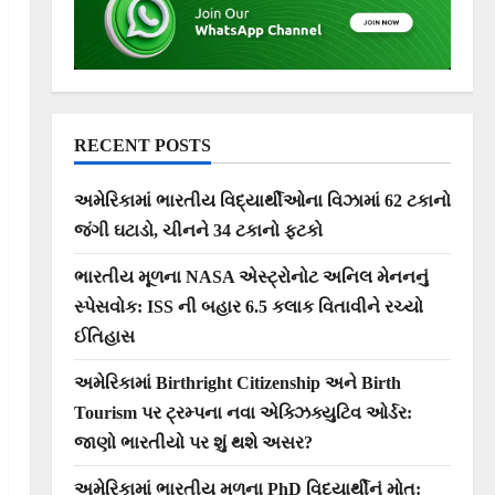
RECENT POSTS
અમેરિકામાં ભારતીય વિદ્યાર્થીઓના વિઝામાં 62 ટકાનો
જંગી ઘટાડો, ચીનને 34 ટકાનો ફટકો
ભારતીય મૂળના NASA એસ્ટ્રોનોટ અનિલ મેનનનું
સ્પેસવોક: ISS ની બહાર 6.5 કલાક વિતાવીને રચ્યો
ઈતિહાસ
અમેરિકામાં Birthright Citizenship અને Birth
Tourism પર ટ્રમ્પના નવા એક્ઝિક્યુટિવ ઓર્ડર:
જાણો ભારતીયો પર શું થશે અસર?
અમેરિકામાં ભારતીય મૂળના PhD વિદ્યાર્થીનું મોત: