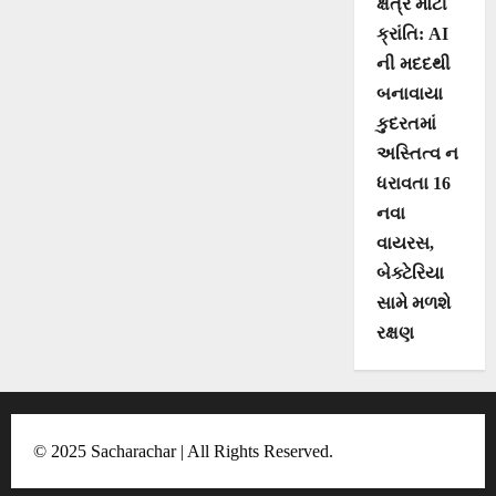
ક્ષેત્રે મોટી
ક્રાંતિ: AI
ની મદદથી
બનાવાયા
કુદરતમાં
અસ્તિત્વ ન
ધરાવતા 16
નવા
વાયરસ,
બેક્ટેરિયા
સામે મળશે
રક્ષણ
© 2025 Sacharachar | All Rights Reserved.