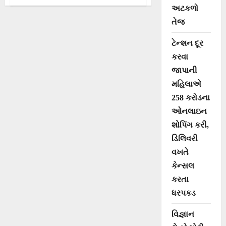
જીના ૫૪૭મા
અટકળો
તેજ
પ્રાગટ્ય
ટેન્શન દૂર
મહોત્સવની
કરવા
દ્વિદિવસીય
જાપાની
મહિલાએ
ઉજવણી
258 કરોડના
ઓનલાઇન
શોપિંગ કરી,
ડિલિવરી
વખતે
કેન્સલ
કરતા
ધરપકડ
વિજ્ઞાન