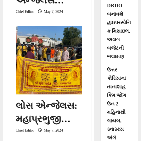
એન્જલસ
DRDO
ઑરેન્જ
Chief Editor
May 7, 2024
બનાવશે
હાઇપરસોનિ
કાઉન્ટી:
ક મિસાઇલ,
ગુજરાતી
અલગ
બજેટની
સિનીયર ફ્રે ન્ડ
ભલામણ
સર્કલની પિકનિક
ઉત્તર
કોરિયાના
તાનાશાહ
કિમ જોંગ
લોસ એન્જેલસ:
ઉન 2
મહિનાથી
મહાપ્રભુજી
ગાયબ,
સ્વાસ્થ્ય
શ્રીવલ્લભાચાર્ય
Chief Editor
May 7, 2024
અંગે