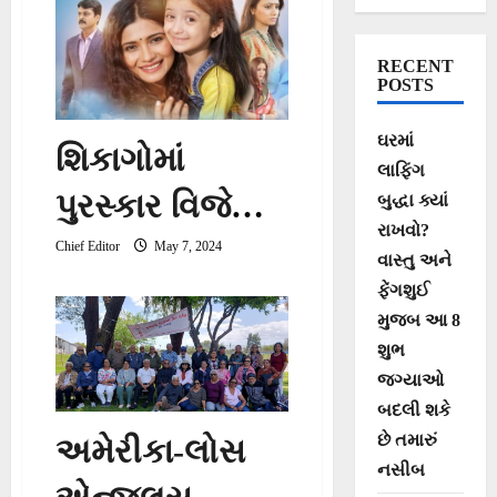
RECENT
POSTS
ઘરમાં
શિકાગોમાં
લાફિંગ
પુરસ્કાર વિજેતા,
બુદ્ધા ક્યાં
રાખવો?
સુપરહિટ ફિલ્મ
Chief Editor
May 7, 2024
વાસ્તુ અને
*મને લઈ જા*નું
ફેંગશુઈ
મુજબ આ 8
*પ્રીમિયર*
શુભ
જગ્યાઓ
બદલી શકે
છે તમારું
અમેરીકા-લોસ
નસીબ