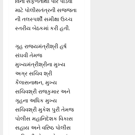
વિના સફળતાથી પાર પાડવા
માટે પોલીસતંત્રની સજ્જતા
ની તલસ્પર્શી સમીક્ષા ઉચ્ચ
સ્તરીય બેઠકમાં કરી હતી.
ગૃહ રાજ્યમંત્રીશ્રી હર્ષ
સંઘવી તેમજ
મુખ્યમંત્રીશ્રીના મુખ્ય
અગ્ર સચિવ શ્રી
કૈલાસનાથન, મુખ્ય
સચિવશ્રી રાજકુમાર અને
ગૃહના અધિક મુખ્ય
સચિવશ્રી મુકેશ પુરી તેમજ
પોલીસ મહાનિદેશક વિકાસ
સહાય અને વરિષ્ઠ પોલીસ