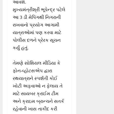
આવશે.
મુખ્યમંત્રીશ્રી ભૂપેન્દ્ર પટેલે
આ 3 ડી મેપિંગથી નિગરાની
રાખવાનો પ્રયોગ આગામી
યાત્રાઓમાં પણ કરવા માટે
પોલીસ દળને પ્રેરક સૂચન
કર્યું હતું.
તેમણે સોશિયલ મીડિયા કે
ફોન-વ્હોટસએપ દ્વારા
રથયાત્રાને સ્પર્શતી કોઈ
ખોટી અફવાઓ ન ફેલાય તે
માટે સાયબર ક્રાઈમ ટીમ
અને ક્રાઇમ બ્રાન્ચને સતર્ક
રહેવાની ખાસ તાકીદ કરી