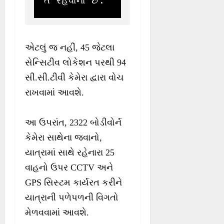
ત રહેવાના છે. 
એટલું જ નહીં, 45 જેટલા
સેન્સિટીવ લોકેશન પરથી 94
સી.સી.ટીવી કેમેરા દ્વારા વોચ
રાખવામાં આવશે.
આ ઉપરાંત, 2322 બોડીવોર્ન
કેમેરા સાથેના જવાનો,
યાત્રામાં સાથે રહેનારા 25
વાહનો ઉપર CCTV અને
GPS સિસ્ટમ કાર્યરત કરીને
યાત્રાની પળેપળની વિગતો
મેળવવામાં આવશે.