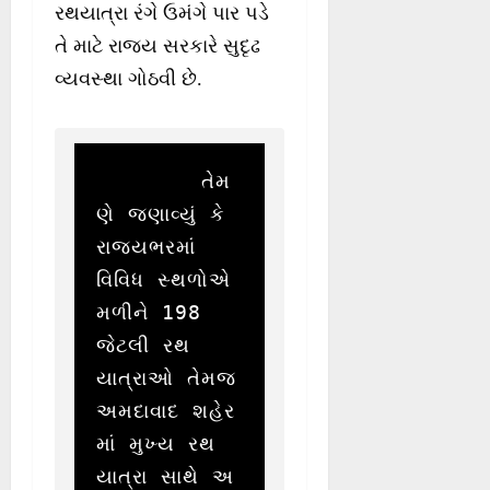
રથયાત્રા રંગે ઉમંગે પાર પડે
તે માટે રાજ્ય સરકારે સુદૃઢ
વ્યવસ્થા ગોઠવી છે.
        તેમ
ણે જણાવ્યું કે 
રાજ્યભરમાં 
વિવિધ સ્થળોએ 
મળીને 198 
જેટલી રથ
યાત્રાઓ તેમજ 
અમદાવાદ શહેર
માં મુખ્ય રથ
યાત્રા સાથે અ