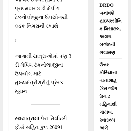
DRDO
પ્રથમવાર 3 ડી મેપીંગ
બનાવશે
ટેકનોલોજીના ઉપયોગથી
હાઇપરસોનિ
કડક નિગરાની રખાશે
ક મિસાઇલ,
અલગ
#
બજેટની
ભલામણ
આગામી યાત્રાઓમાં પણ 3
ડી મેપિંગ ટેકનોલોજીના
ઉત્તર
કોરિયાના
ઉપયોગ માટે
તાનાશાહ
મુખ્યમંત્રીશ્રીનું પ્રેરક
કિમ જોંગ
સૂચન
ઉન 2
મહિનાથી
ગાયબ,
રથયાત્રામાં પેરા મિલીટરી
સ્વાસ્થ્ય
ફોર્સ સહિત કુલ 26091
અંગે