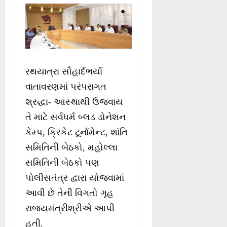
રથયાત્રા સૌહાર્દભર્યા
વાતાવરણમાં પરંપરાગત
શ્રદ્ધા- આસ્થાથી ઉજવાય
તે માટે સર્વધર્મ બ્લડ ડોનેશન
કેમ્પ, ક્રિકેટ ટૂર્નામેન્ટ, શાંતિ
સમિતિની બેઠકો, મહોલ્લા
સમિતિની બેઠકો પણ
પોલીસતંત્ર દ્વારા યોજવામાં
આવી છે તેની વિગતો ગૃહ
રાજ્યમંત્રીશ્રીએ આપી
હતી.