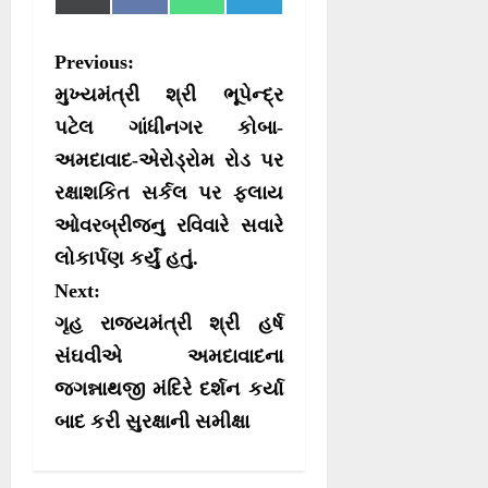
h
h
h
h
(
a
h
e
a
a
a
a
T
c
a
l
r
r
r
r
w
e
t
e
P
Previous:
e
e
e
e
i
b
s
g
o
o
o
o
t
o
A
r
o
મુખ્યમંત્રી શ્રી ભૂપેન્દ્ર
n
n
n
n
t
o
p
a
e
k
p
m
s
પટેલ ગાંધીનગર કોબા-
r
અમદાવાદ-એરોડ્રોમ રોડ પર
t
)
રક્ષાશકિત સર્કલ પર ફલાય
n
ઓવરબ્રીજનુ રવિવારે સવારે
a
લોકાર્પણ કર્યું હતું.
v
Next:
i
ગૃહ રાજયમંત્રી શ્રી હર્ષ
g
સંઘવીએ અમદાવાદના
a
જગન્નાથજી મંદિરે દર્શન કર્યા
t
બાદ કરી સુરક્ષાની સમીક્ષા
i