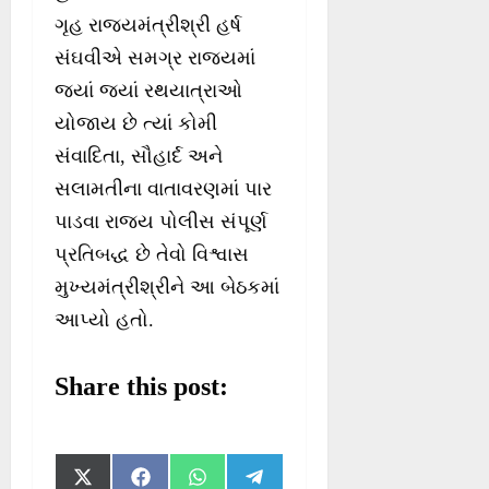
ગૃહ રાજ્યમંત્રીશ્રી હર્ષ
સંઘવીએ સમગ્ર રાજ્યમાં
જ્યાં જ્યાં રથયાત્રાઓ
યોજાય છે ત્યાં કોમી
સંવાદિતા, સૌહાર્દ અને
સલામતીના વાતાવરણમાં પાર
પાડવા રાજ્ય પોલીસ સંપૂર્ણ
પ્રતિબદ્ધ છે તેવો વિશ્વાસ
મુખ્યમંત્રીશ્રીને આ બેઠકમાં
આપ્યો હતો.
Share this post:
S
S
S
S
X
F
W
T