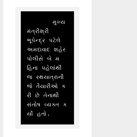
       મુખ્ય
મંત્રીશ્રી 
ભૂપેન્દ્ર પટેલે 
અમદાવાદ શહેર 
પોલીસે બે મ
હિના પહેલાંથી 
જ રથયાત્રાની 
જે તૈયારીઓ ક
રી છે તેનાથી 
સંતોષ વ્યક્ત ક
ર્યો હતો.