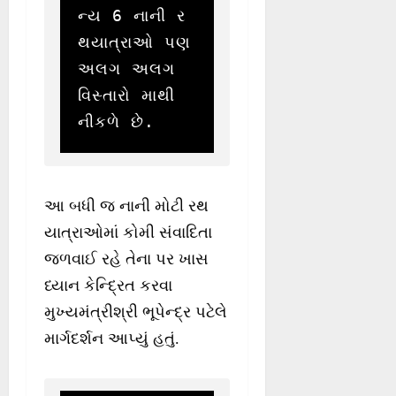
ન્ય 6 નાની ર
થયાત્રાઓ પણ 
અલગ અલગ 
વિસ્તારો માથી 
નીકળે છે. 
આ બધી જ નાની મોટી રથ
યાત્રાઓમાં કોમી સંવાદિતા
જળવાઈ રહે તેના પર ખાસ
ધ્યાન કેન્દ્રિત કરવા
મુખ્યમંત્રીશ્રી ભૂપેન્દ્ર પટેલે
માર્ગદર્શન આપ્યું હતું.