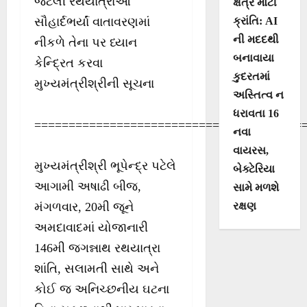
જેટલી રથયાત્રાઓ
ક્ષેત્રે મોટી
સૌહાર્દભર્યાં વાતાવરણમાં
ક્રાંતિ: AI
ની મદદથી
નીકળે તેના પર ધ્યાન
બનાવાયા
કેન્દ્રિત કરવા
કુદરતમાં
મુખ્યમંત્રીશ્રીની સૂચના
અસ્તિત્વ ન
ધરાવતા 16
=======================================
નવા
વાયરસ,
મુખ્યમંત્રીશ્રી ભૂપેન્દ્ર પટેલે
બેક્ટેરિયા
આગામી અષાઢી બીજ,
સામે મળશે
મંગળવાર, 20મી જૂને
રક્ષણ
અમદાવાદમાં યોજાનારી
146મી જગન્નાથ રથયાત્રા
શાંતિ, સલામતી સાથે અને
કોઈ જ અનિચ્છનીય ઘટના