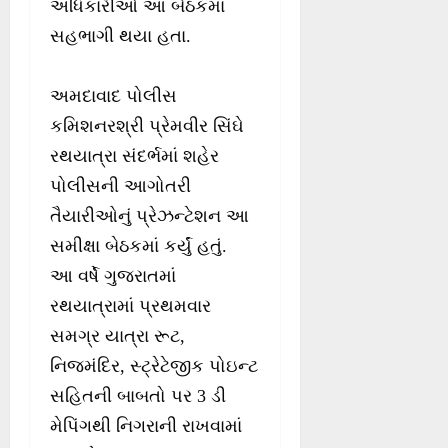
અધિકારીઓ આ બેઠકમાં
સહભાગી થયા હતા.
અમદાવાદ પોલીસ
કમિશનરશ્રી પ્રેમવીર સિંઘે
રથયાત્રા સંદર્ભમાં શહેર
પોલીસની આગોતરી
તૈયારીઓનું પ્રેઝન્ટેશન આ
સમીક્ષા બેઠકમાં કર્યું હતું.
આ વર્ષે ગુજરાતમાં
રથયાત્રામાં પ્રથમવાર
સમગ્ર યાત્રા રૂટ,
નિજમંદિર, સ્ટ્રેટેજીક પોઇન્ટ
સહિતની બાબતો પર 3 ડી
મેપિંગથી નિગરાની રાખવામાં