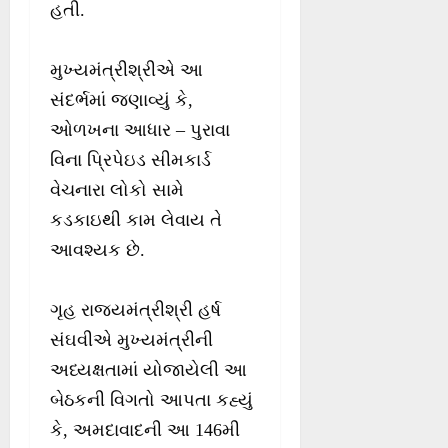
હતી.
મુખ્યમંત્રીશ્રીએ આ
સંદર્ભમાં જણાવ્યું કે,
ઓળખના આધાર – પુરાવા
વિના પ્રિપેઇડ સીમકાર્ડ
વેચનારા લોકો સામે
કડકાઇથી કામ લેવાય તે
આવશ્યક છે.
ગૃહ રાજ્યમંત્રીશ્રી હર્ષ
સંઘવીએ મુખ્યમંત્રીની
અધ્યક્ષતામાં યોજાયેલી આ
બેઠકની વિગતો આપતા કહ્યું
કે, અમદાવાદની આ 146મી