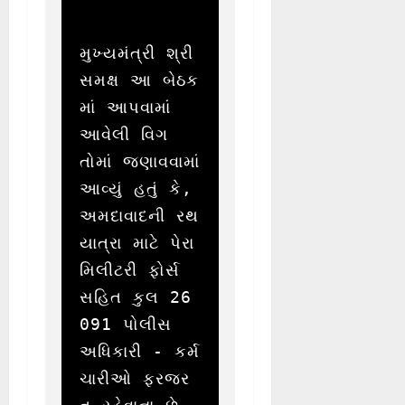
મુખ્યમંત્રી શ્રી 
સમક્ષ આ બેઠક
માં આપવામાં 
આવેલી વિગ
તોમાં જણાવવામાં 
આવ્યું હતું કે, 
અમદાવાદની રથ
યાત્રા માટે પેરા 
મિલીટરી ફોર્સ 
સહિત કુલ 26
091 પોલીસ 
અધિકારી - કર્મ
ચારીઓ ફરજર