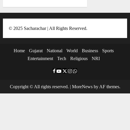
o
n
© 2025 Sacharachar | All Rights Reserved.
Home
Gujarat
National
World
Business
Sports
Entertainment
Tech
Religious
NRI
F
Y
T
I
W
a
o
w
n
h
Copyright © All rights reserved.
|
MoreNews
by AF themes.
c
u
i
s
a
e
t
t
t
t
b
u
t
a
s
o
b
e
g
a
o
e
r
r
p
k
a
p