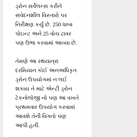
ડ્રોન સર્વેલન્સ કરીને
સંવેદનશીલ વિસ્તારો પર
નિરીક્ષણ કર્યું છે. 250 ધાબા
પોઇન્ટ અને 25 વોચ ટાવર
પણ ઉભા કરવામાં આવ્યા છે.
તેમણે આ રથયાત્રા
દરમિયાન કોઈ અનઅધિકૃત
ડ્રોન ઉપયોગમાં ન લઈ
શકાય તે માટે એન્ટી ડ્રોન
ટેકનોલોજી નો પણ આ વખતે
પ્રથમવાર ઉપયોગ કરવામાં
આવશે તેની વિગતો પણ
આપી હતી.