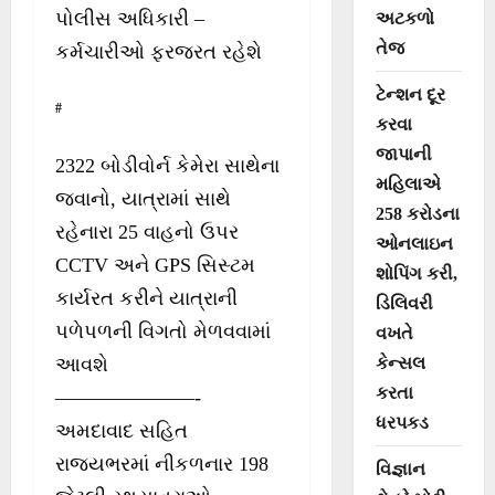
પોલીસ અધિકારી –
અટકળો
તેજ
કર્મચારીઓ ફરજરત રહેશે
ટેન્શન દૂર
#
કરવા
જાપાની
2322 બોડીવોર્ન કેમેરા સાથેના
મહિલાએ
જવાનો, યાત્રામાં સાથે
258 કરોડના
રહેનારા 25 વાહનો ઉપર
ઓનલાઇન
CCTV અને GPS સિસ્ટમ
શોપિંગ કરી,
કાર્યરત કરીને યાત્રાની
ડિલિવરી
પળેપળની વિગતો મેળવવામાં
વખતે
આવશે
કેન્સલ
કરતા
———————-
ધરપકડ
અમદાવાદ સહિત
રાજ્યભરમાં નીકળનાર 198
વિજ્ઞાન