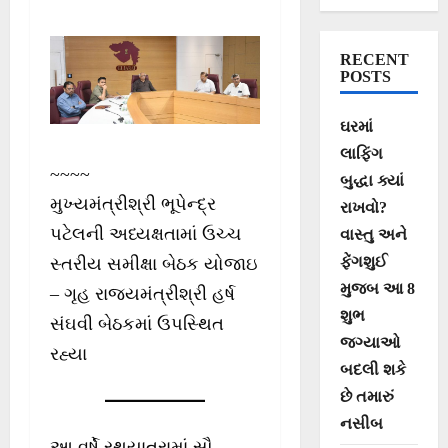
વાતાવરણમાં યોજાય
તે માટે પોલીસ તંત્ર
RECENT
સંપૂર્ણ સજ્જ :-
POSTS
મુખ્યમંત્રીશ્રી
ઘરમાં
ભૂપેન્દ્ર પટેલ
લાફિંગ
~~~~
બુદ્ધા ક્યાં
મુખ્યમંત્રીશ્રી ભૂપેન્દ્ર
રાખવો?
પટેલની અધ્યક્ષતામાં ઉચ્ચ
વાસ્તુ અને
ફેંગશુઈ
સ્તરીય સમીક્ષા બેઠક યોજાઇ
મુજબ આ 8
– ગૃહ રાજ્યમંત્રીશ્રી હર્ષ
શુભ
સંઘવી બેઠકમાં ઉપસ્થિત
જગ્યાઓ
રહ્યા
બદલી શકે
છે તમારું
નસીબ
આ વર્ષે રથયાત્રામાં સૌ