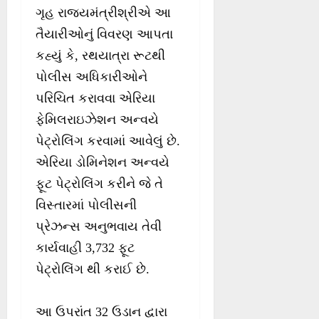
ગૃહ રાજ્યમંત્રીશ્રીએ આ
તૈયારીઓનું વિવરણ આપતા
કહ્યું કે, રથયાત્રા રૂટથી
પોલીસ અધિકારીઓને
પરિચિત કરાવવા એરિયા
ફેમિલરાઇઝેશન અન્વયે
પેટ્રોલિંગ કરવામાં આવેલું છે.
એરિયા ડોમિનેશન અન્વયે
ફૂટ પેટ્રોલિંગ કરીને જે તે
વિસ્તારમાં પોલીસની
પ્રેઝન્સ અનુભવાય તેવી
કાર્યવાહી 3,732 ફૂટ
પેટ્રોલિંગ થી કરાઈ છે.
આ ઉપરાંત 32 ઉડાન દ્વારા