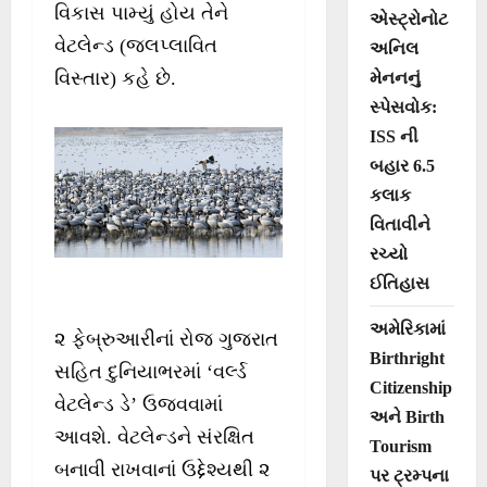
વિકાસ પામ્યું હોય તેને
એસ્ટ્રોનોટ
વેટલેન્ડ (જલપ્લાવિત
અનિલ
વિસ્તાર) કહે છે.
મેનનનું
સ્પેસવોક:
ISS ની
બહાર 6.5
કલાક
વિતાવીને
રચ્યો
ઈતિહાસ
અમેરિકામાં
૨ ફેબ્રુઆરીનાં રોજ ગુજરાત
Birthright
સહિત દુનિયાભરમાં ‘વર્લ્ડ
Citizenship
વેટલેન્ડ ડે’ ઉજવવામાં
અને Birth
આવશે. વેટલેન્ડને સંરક્ષિત
Tourism
બનાવી રાખવાનાં ઉદ્દેશ્યથી ૨
પર ટ્રમ્પના