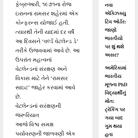
ફેબ્રુઆરી, ૧૯૭૧ના રોજ
નવા
ઇરાનના રામસર શહેરમાં એક
એક્ઝિક્યુ
ટિવ ઓર્ડર:
કોન્ફરન્સ યોજાઈ હતી.
જાણો
ત્યારથી તેની યાદમાં દર વર્ષે
ભારતીયો
આ દિવસને ‘વર્લ્ડ વેટલેન્ડ ડે’
પર શું થશે
તરીકે ઉજવવામાં આવે છે. આ
અસર?
ઉપરાંત મહત્વનાં
અમેરિકામાં
વેટલેન્ડનાં સંરક્ષણ અને
ભારતીય
વિકાસ માટે તેને ‘રામસર
મૂળના PhD
સાઇટ’ જાહેર કરવામાં આવે
વિદ્યાર્થીનું
છે.
મોત:
વેટલેન્ડનાં સરંક્ષણની
ટ્રેકિંગ પર
જરૂરિયાત
ગયા બાદ
આજે વિશ્વ સમક્ષ
ગુમ થયા
પર્યાવરણની જાળવણી એક
હતા