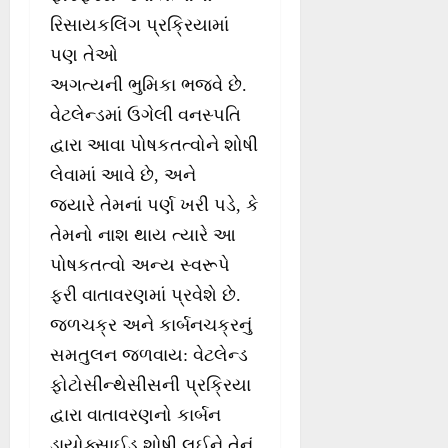
રિસાયકલિંગ પ્રક્રિયામાં
પણ તેઓ
અગત્યની ભુમિકા ભજવે છે.
વેટલેન્ડમાં ઉગેલી વનસ્પતિ
દ્વારા આવા પોષકતત્વોને શોષી
લેવામાં આવે છે, અને
જ્યારે તેમનાં પર્ણ ખરી પડે, કે
તેમનો નાશ થાય ત્યારે આ
પોષકતત્વો અન્ય સ્વરૂપે
ફરી વાતાવરણમાં પ્રવેશે છે.
જળચક્ર અને કાર્બનચક્રનું
સમતુલન જળવાય: વેટલેન્ડ
ફોટોસીન્થેસીસની પ્રક્રિયા
દ્વારા વાતાવરણનો કાર્બન
ડાયોક્સાઈડ શોષી લઈને તેનું