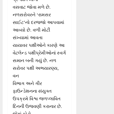
વસવાટ જોવા મળે છે.
નળસરોવરને ‘રામસર
સાઈટ’નો દરજ્જો આપવામાં
આવ્યો છે. વળી મોટી
સંખ્યામાં આવતા
યાયાવર પક્ષીઓને કારણે આ
વેટલેન્ડ પક્ષીપ્રેમીઓનાં સ્વર્ગ
સમાન બની ગયું છે. નળ
સરોવર પક્ષી અભયારણ્ય,
વન
વિભાગ અને ગીર
ફાઉન્ડેશનના સંયુક્ત
ઉપક્રમે વિશ્વ જળપ્લાવિત
દિનની ઉજવણી કરાનાર છે.
જેમાં ફોટો