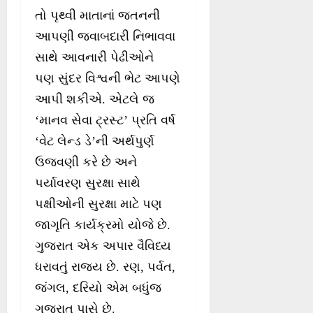
તો પૃથ્વી માતાનાં જતનની
આપણી જવાબદારી નિભાવવા
સાથે આવનારી પેઢીઓને
પણ સુંદર વિશ્વની ભેટ આપણે
આપી શકીએ. એટલે જ
‘માનવ સેવા ટ્રસ્ટ’ પ્રતિ વર્ષ
‘વેટ લેન્ડ ડે’ની અર્થપુર્ણ
ઉજવણી કરે છે અને
પર્યાવરણ સુરક્ષા સાથે
પક્ષીઓની સુરક્ષા માટે પણ
જાગૃતિ કાર્યક્રમો યોજે છે.
ગુજરાત એક અપાર વૈવિધ્ય
ધરાવતું રાજ્ય છે. રણ, પર્વત,
જંગલ, દરિયો એમ બધુંજ
ગુજરાત પાસે છે.