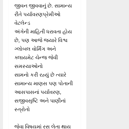
જીવન જીવવાનું છે. સામાન્ય
રીતે પર્યાવરણપ્રેમીઓ
વેટલેન્ડ
અંગેની માહિતી ધરાવતા હોય
છે, પણ આજે જ્યારે વિશ્વ
ગ્લોબલ વોર્મિંગ અને
ક્લાયમેટ ચેન્જ જેવી
સમસ્યાઓનો
સામનો કરી રહ્યું છે ત્યારે
સામાન્ય માણસ પણ પોતાની
આસપાસનાં પર્યાવરણ,
સજીવસૃષ્ટિ અને પાણીનાં
સ્ત્રોતો
જેવા વિષયમાં રસ લેતા થાય