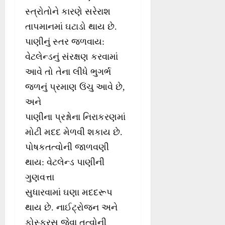
સ્ત્રોતોને કારણે સરેરાશ
તાપમાનમાં ઘટાડો થાય છે.
પાણીનું સ્તર જળવાય:
વેટલેન્ડનું સંરક્ષણ કરવામાં
આવે તો તેના લીધે ભુગર્ભ
જળનું પ્રમાણ ઉંચુ આવે છે,
અને
પાણીના પ્રશ્નોના નિરાકરણમાં
મોટી મદદ મેળવી શકાય છે.
પોષકતત્વોની જાળવણી
થાય: વેટલેન્ડ પાણીની
ગુણવત્તા
સુધારવામાં ઘણા મદદરૂપ
થાય છે. નાઈટ્રોજન અને
ફોસ્ફરસ જેવા તત્વોની