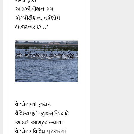
એક્ઝીબીશન કમ
કોમ્પીટીશન, વર્કશોપ
યોજાનાર છે…’
વેટલેન્ડનાં ફાયદા
વૈવિધ્યપૂર્ણ જીવસૃષ્ટિ માટે
આદર્શ આશ્રયસ્થાન:
વેટલેન્ડ વિવિધ પ્રકારનાં