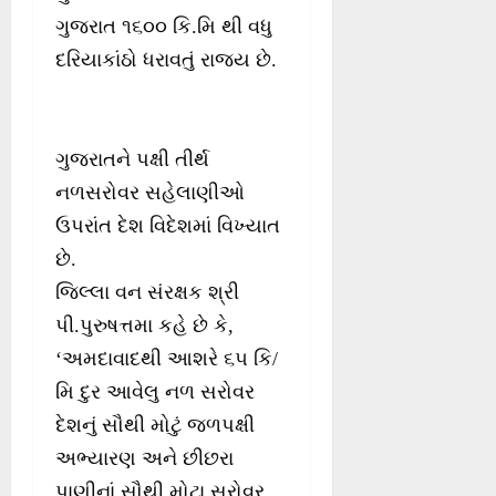
ગુજરાત ૧૬૦૦ કિ.મિ થી વધુ
દરિયાકાંઠો ધરાવતું રાજ્ય છે.
ગુજરાતને પક્ષી તીર્થ
નળસરોવર સહેલાણીઓ
ઉપરાંત દેશ વિદેશમાં વિખ્યાત
છે.
જિલ્લા વન સંરક્ષક શ્રી
પી.પુરુષત્તમા કહે છે કે,
‘અમદાવાદથી આશરે ૬૫ કિ/
મિ દુર આવેલુ નળ સરોવર
દેશનું સૌથી મોટું જળપક્ષી
અભ્યારણ અને છીછરા
પાણીનાં સૌથી મોટા સરોવર