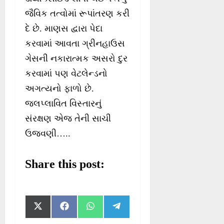
જૈવિક તત્વોમાં રૂપાંતરણ કરી
દે છે. માણસ દ્વારા પેદા
કરવામાં આવતા ગ્રીનહાઉસ
ગેસની નકારાત્મક અસરો દુર
કરવામાં પણ વેટલેન્ડનો
અગત્યનો ફાળો છે.
જલપ્લાવિત વિસ્તારનું
સંરક્ષણ એજ તેની સાચી
ઉજવણી…..
Share this post:
S
S
S
S
X
F
W
T
h
h
h
h
(
a
h
e
a
a
a
a
T
c
a
l