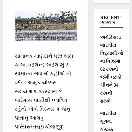
ઉજવણી
RECENT
POSTS
અમેરિકામાં
ભારતીય
વિદ્યાર્થીઓ
સામાન્ય માણસને પ્રશ્ન થાય
ના વિઝામાં
કે આ વેટલેન્ડ એટલે શું ?
62 ટકાનો
સામાન્ય ભાષામાં કહીએ તો
જંગી ઘટાડો,
વર્ષનાં અમુક ચોક્કસ
ચીનને 34
સમયગાળા દરમ્યાન કે
ટકાનો
બારેમાસ પાણીથી પ્લાવિત
ફટકો
રહેતો એવો વિસ્તાર કે જેનું
ભારતીય
પોતાનું આગવું
મૂળના
પરિસરતંત્ર(ઈકોલોજી)
NASA