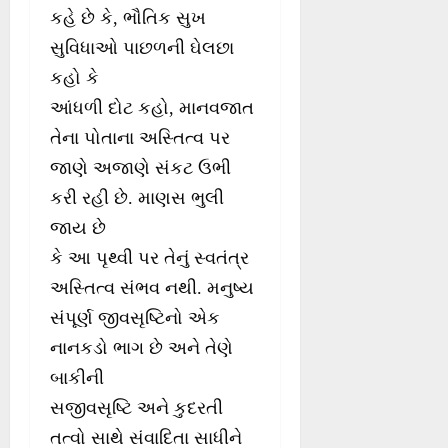
કહે છે કે, ભૌતિક સુખ
સુવિધાઓ પાછળની ઘેલછા
કહો કે
આંધળી દોટ કહો, માનવજાત
તેના પોતાના અસ્તિત્વ પર
જાણે અજાણે સંકટ ઉભી
કરી રહી છે. માણસ ભુલી
જાય છે
કે આ પૃથ્વી પર તેનું સ્વતંત્ર
અસ્તિત્વ સંભવ નથી. મનુષ્ય
સંપૂર્ણ જીવસૃષ્ટિનો એક
નાનકડો ભાગ છે અને તેણે
બાકીની
સજીવસૃષ્ટિ અને કુદરતી
તત્વો સાથે સંવાદિતા સાધીને