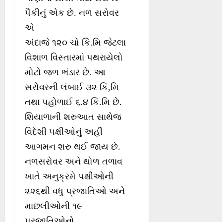
પૈકીનું એક છે. નળ સરોવર
એ
અંદાજે ૧૨૦ ચો કિ.મિ જેટલા
વિશાળ વિસ્તારમાં પથરાયેલો
મોટો જળ ભંડાર છે. આ
સરોવરની લંબાઈ ૩૨ કિ,મિ
તથા પહોળાઈ ૬.૪ કિ.મિ છે.
શિયાળાની શરુઆત સાથેજ
વિદેશી પક્ષીઓનું અહીં
આગમન શરુ થઈ જાય છે.
નળસરોવર અને થોળ તળાવ
ખાતે અનુક્રમે પક્ષીઓની
૨૨૬થી વધુ પ્રજાતિઓ અને
માછલીઓની ૧૯
પ્રજાતિઓનો