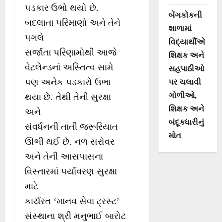
પડકાર ઉભો થયો છે.
બેંગકોકની
બદલાતા પરિમાણો અને તેને
શાળામાં
પગલે
વિદ્યાર્થીએ
સર્જાતા પરિણામોથી આજે
શિક્ષક અને
વેટલેન્ડનાં અસ્તિત્વ સામે
સહપાઠીઓ
પણ અનેક પડકારો ઉભા
પર ચલાવી
ગોળીઓ,
થયા છે. તેથી તેની સુરક્ષા
શિક્ષક અને
અને
બંદૂકધારીનું
સંવર્ધનની તાતી જરૂરિયાત
મોત
ઊભી થઈ છે. નળ સરોવર
અને તેની આસપાસના
વિસ્તારમાં પર્યાવરણ સુરક્ષા
માટે
કાર્યરત ‘માનવ સેવા ટ્રસ્ટ’
સંસ્થાના શ્રી મનુભાઈ બારોટ