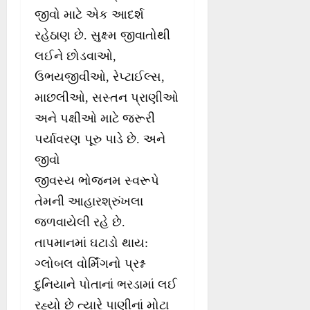
જીવો માટે એક આદર્શ
રહેઠાણ છે. સુક્ષ્મ જીવાતોથી
લઈને છોડવાઓ,
ઉભયજીવીઓ, રેપ્ટાઈલ્સ,
માછલીઓ, સસ્તન પ્રાણીઓ
અને પક્ષીઓ માટે જરૂરી
પર્યાવરણ પૂરુ પાડે છે. અને
જીવો
જીવસ્ય ભોજનમ સ્વરૂપે
તેમની આહારશ્રુંખલા
જળવાયેલી રહે છે.
તાપમાનમાં ઘટાડો થાય:
ગ્લોબલ વોર્મિંગનો પ્રશ્ન
દુનિયાને પોતાનાં ભરડામાં લઈ
રહ્યો છે ત્યારે પાણીનાં મોટા