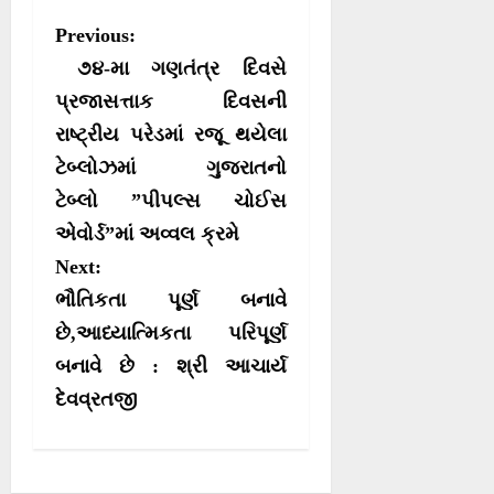
r
r
r
r
w
e
t
e
P
Previous:
e
e
e
e
i
b
s
g
o
o
o
o
t
o
A
r
o
૭૪-મા ગણતંત્ર દિવસે
n
n
n
n
t
o
p
a
e
k
p
m
s
પ્રજાસત્તાક દિવસની
r
રાષ્ટ્રીય પરેડમાં રજૂ થયેલા
t
)
ટેબ્લોઝમાં ગુજરાતનો
n
ટેબ્લો ”પીપલ્સ ચોઈસ
a
એવોર્ડ”માં અવ્વલ ક્રમે
v
Next:
i
ભૌતિકતા પૂર્ણ બનાવે
g
છે,આધ્યાત્મિકતા પરિપૂર્ણ
a
બનાવે છે : શ્રી આચાર્ય
t
દેવવ્રતજી
i
o