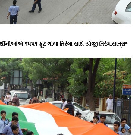
ાર્થીનીઓએ ૧૫૫૧ ફૂટ લાંબા તિરંગા સાથે યોજી તિરંગાયાત્રા*