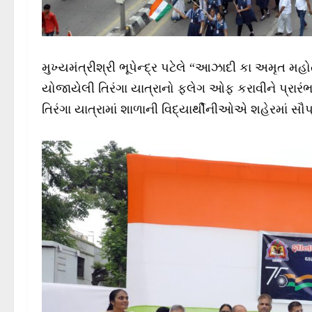
મુખ્યમંત્રીશ્રી ભૂપેન્દ્ર પટેલે “આઝાદી કા અમૃત મ
યોજાયેલી તિરંગા યાત્રાનો ફ્લેગ ઓફ કરાવીને પ્રારંભ
તિરંગા યાત્રામાં શાળાની વિદ્યાર્થીનીઓએ શહેરમાં સૌ