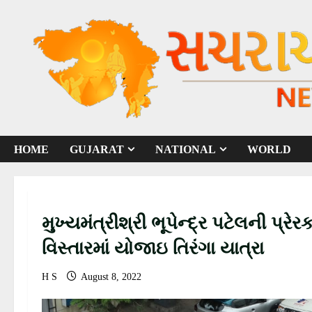
S
k
i
p
t
o
c
o
HOME
GUJARAT
NATIONAL
WORLD
n
t
e
n
મુખ્યમંત્રીશ્રી ભૂપેન્દ્ર પટેલની પ્
t
વિસ્તારમાં યોજાઇ તિરંગા યાત્રા
H S
August 8, 2022