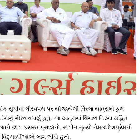
ોક સુધીના ગૌરવપથ પર યોજાયેલી તિરંગા યાત્રામાં કુલ
નું ગૌરવ વધાર્યું હતું. આ યાત્રામાં વિશાળ તિરંગા સહિત
ામ અને અંગ કસરત પ્રદર્શનો, સંગીત-નૃત્યો તેમજ દેશપ્રેમની
માં વિદ્યાર્થીઓએ ભાગ લીધો હતો.