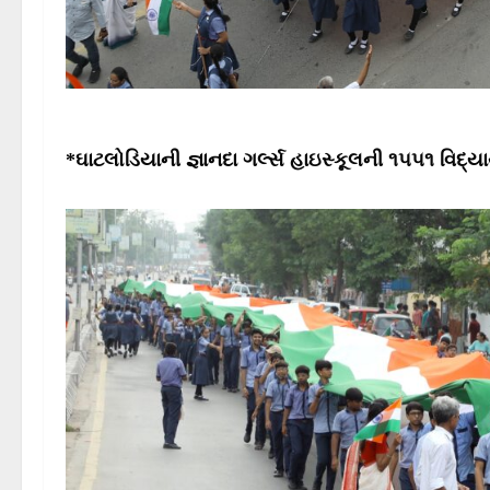
*ઘાટલોડિયાની જ્ઞાનદા ગર્લ્સ હાઇસ્કૂલની ૧૫૫૧ વિદ્ય