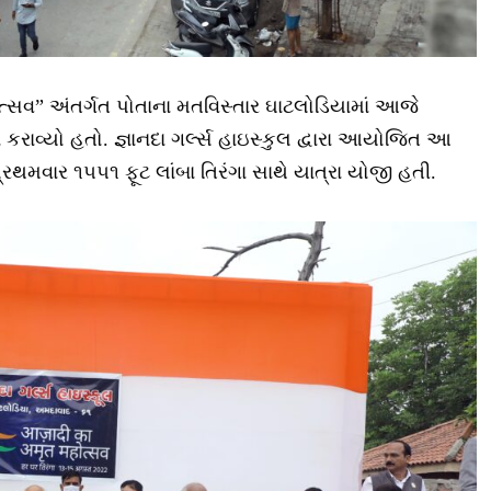
હોત્સવ” અંતર્ગત પોતાના મતવિસ્તાર ઘાટલોડિયામાં આજે
 કરાવ્યો હતો. જ્ઞાનદા ગર્લ્સ હાઇસ્કુલ દ્વારા આયોજિત આ
પ્રથમવાર ૧૫૫૧ ફૂટ લાંબા તિરંગા સાથે યાત્રા યોજી હતી.