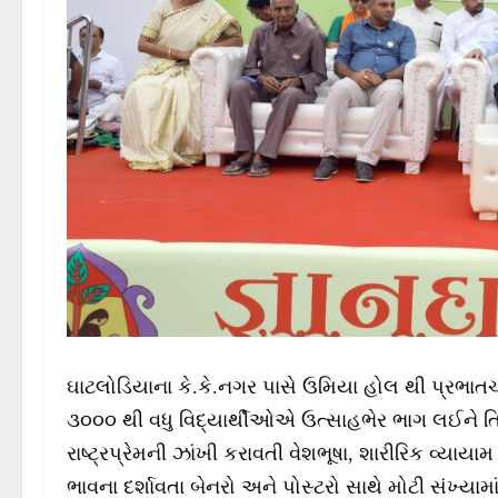
ઘાટલોડિયાના કે.કે.નગર પાસે ઉમિયા હોલ થી પ્રભાતચ
૩૦૦૦ થી વધુ વિદ્યાર્થીઓએ ઉત્સાહભેર ભાગ લઈને તિરંગા
રાષ્ટ્રપ્રેમની ઝાંખી કરાવતી વેશભૂષા, શારીરિક વ્યાય
ભાવના દર્શાવતા બેનરો અને પોસ્ટરો સાથે મોટી સંખ્યા