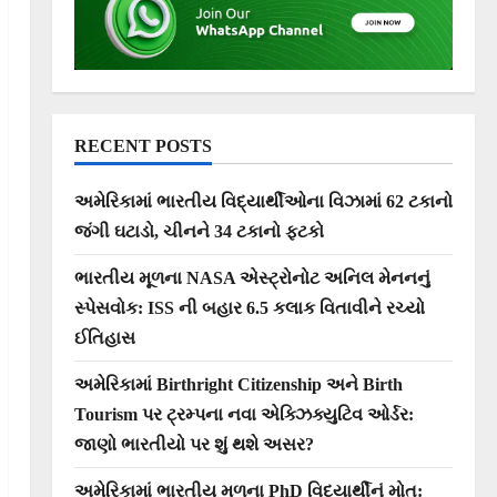
RECENT POSTS
અમેરિકામાં ભારતીય વિદ્યાર્થીઓના વિઝામાં 62 ટકાનો
જંગી ઘટાડો, ચીનને 34 ટકાનો ફટકો
ભારતીય મૂળના NASA એસ્ટ્રોનોટ અનિલ મેનનનું
સ્પેસવોક: ISS ની બહાર 6.5 કલાક વિતાવીને રચ્યો
ઈતિહાસ
અમેરિકામાં Birthright Citizenship અને Birth
Tourism પર ટ્રમ્પના નવા એક્ઝિક્યુટિવ ઓર્ડર:
જાણો ભારતીયો પર શું થશે અસર?
અમેરિકામાં ભારતીય મૂળના PhD વિદ્યાર્થીનું મોત: