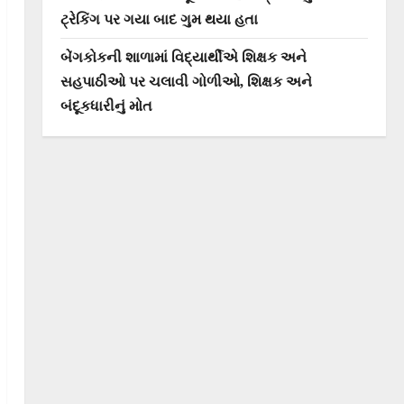
ટ્રેકિંગ પર ગયા બાદ ગુમ થયા હતા
બેંગકોકની શાળામાં વિદ્યાર્થીએ શિક્ષક અને
સહપાઠીઓ પર ચલાવી ગોળીઓ, શિક્ષક અને
બંદૂકધારીનું મોત