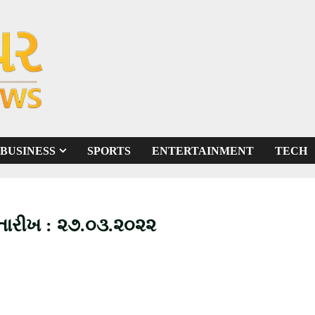
BUSINESS
SPORTS
ENTERTAINMENT
TECH
 તારીખ : ૨૭.૦૩.૨૦૨૨