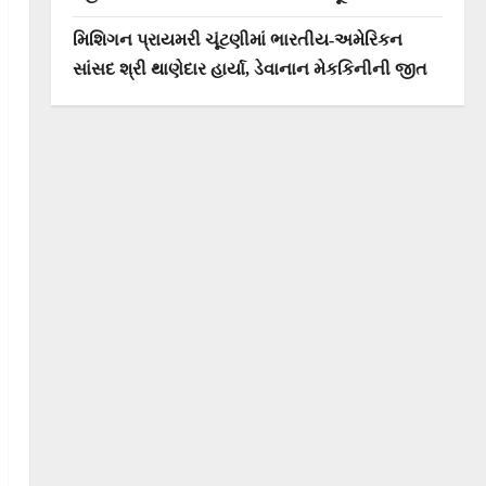
મિશિગન પ્રાયમરી ચૂંટણીમાં ભારતીય-અમેરિકન
સાંસદ શ્રી થાણેદાર હાર્યા, ડેવાનાન મેકકિનીની જીત