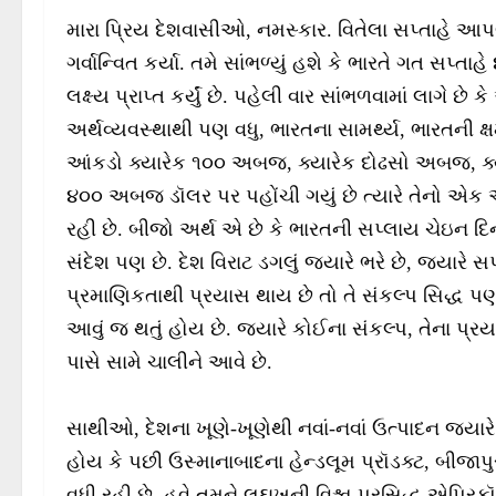
મારા પ્રિય દેશવાસીઓ, નમસ્કાર. વિતેલા સપ્તાહે આ
ગર્વાન્વિત કર્યા. તમે સાંભળ્યું હશે કે ભારતે ગત સ
લક્ષ્ય પ્રાપ્ત કર્યું છે. પહેલી વાર સાંભળવામાં લાગે છ
અર્થવ્યવસ્થાથી પણ વધુ, ભારતના સામર્થ્ય, ભારતની 
આંકડો ક્યારેક ૧૦૦ અબજ, ક્યારેક દોઢસો અબજ, ક્
૪૦૦ અબજ ડૉલર પર પહોંચી ગયું છે ત્યારે તેનો એક અ
રહી છે. બીજો અર્થ એ છે કે ભારતની સપ્લાય ચેઇન દ
સંદેશ પણ છે. દેશ વિરાટ ડગલું જ્યારે ભરે છે, જ્યારે
પ્રમાણિકતાથી પ્રયાસ થાય છે તો તે સંકલ્પ સિદ્ધ 
આવું જ થતું હોય છે. જ્યારે કોઈના સંકલ્પ, તેના પ્
પાસે સામે ચાલીને આવે છે.
સાથીઓ, દેશના ખૂણે-ખૂણેથી નવાં-નવાં ઉત્પાદન જ્યારે
હોય કે પછી ઉસ્માનાબાદના હેન્ડલૂમ પ્રૉડક્ટ, બીજાપ
વધી રહી છે. હવે તમને લદ્દાખની વિશ્વ પ્રસિદ્ધ એપ