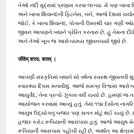
તેઓ નંદી મુદ્રામાં પ્રણામ કરવા લાગ્યા. મેં પણ બાબા શ
અને બાબા શિવાનંદની ફિટનેસ, બંને, આજે દેશમાં ચર્ચ
જોઈ, કે બાબા શિવાનંદ, પોતાની ઉંમરથી ચાર ગણી ઓછી
જીવન આપણને બધાને પ્રેરિત કરનારું છે. હું તેમના દીર્
અને તેઓ ખૂબ જ આરોગ્યમય જીવનચર્યા જીવે છે.
जीवेम् शरद
: शतम् ।
આપણી સંસ્કૃતિમાં બધાને સો વર્ષના સ્વસ્થ જીવનની
સ્વાસ્થ્ય દિવસ મનાવીશું. આજે સમગ્ર વિશ્વમાં આરોગ
આયુર્વેદ, તેના પ્રત્યે ઝુકાવ વધી રહ્યો છે. હમણાં જ 
આયોજન કરવામાં આવ્યું હતું. તેમાં ૧૧૪ દેસોના નાગ
આયુષ ઉદ્યોગનું બજાર પણ સતત મોટું થઈ રહ્યું છે. છ
હજાર કરોડ રૂપિયાની આસપાસ હતું. આજે આયુષ મેન્
રૂપિયાની આસપાસ પહોંચી રહી છે, અર્થાત્ આ ક્ષેત્રમા