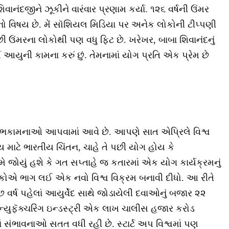
િવાનંદજીને ઝૂકીને વારંવાર પ્રણામ કર્યા. ૧૨૬ વર્ષની ઉંમર
ાનો વિષય છે. મેં સૉશિયલ મિડિયા પર અનેક લોકોની ટીપ્પણી
 ઉંમરના લોકોથી પણ વધુ ફિટ છે. ખરેખર, બાબા શિવાનંદનું
ઘ આયુની કામના કરું છું. તેમનામાં યોગ પ્રતિ એક પ્રેમ છે
 શુભકામનાઓ આપવામાં આવે છે. આપણે સાત એપ્રિલે વિશ્વ
્ય માટે ભારતીય ચિંતન, ચાહે તે પછી યોગ હોય કે
તમે જોયું હશે કે ગત સપ્તાહે જ કતારમાં એક યોગ કાર્યક્રમનું
રિકોએ ભાગ લઈ એક નવો વિશ્વ વિક્રમ બનાવી દીધો. આ રીતે
 વર્ષ પહેલાં આયુર્વેદ સાથે જોડાયેલી દવાઓનું બજાર ૨૨
યુફૅક્ચરિંગ ઇન્ડસ્ટ્રી એક લાખ ચાલીસ હજાર કરોડ
ં સંભાવનાઓ સતત વધી રહી છે. સ્ટાર્ટ અપ વિશ્વમાં પણ