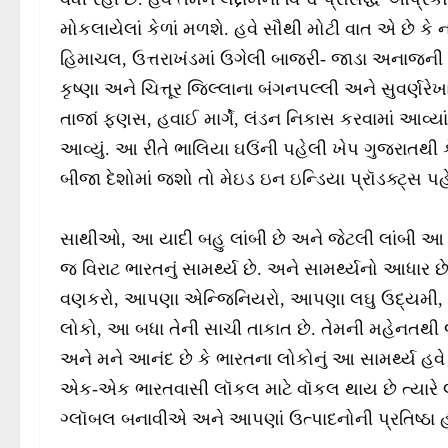
મોકલાયેલાં કેળાં મળશે. હવે સૌથી મોટી વાત એ છે કે નવ
હિમાચલ, ઉત્તરાખંડમાં ઉગેલી બાજરી- જાડા અનાજની પહ
કૃષ્ણા અને ચિત્તૂર જિલ્લાના બંગનપલ્લી અને સુવર્ણરેખ
તાજાં ફણસ, હવાઈ માર્ગે, લંડન નિકાસ કરવામાં આવ્યા
આવ્યું. આ રીતે ભાલિયા ઘઉંની પહેલી ખેપ ગુજરાતથી કે
બીજા દેશોમાં જશો તો મેઇડ ઇન ઇન્ડિયા પ્રૉડક્ટ્સ પ
સાથીઓ, આ યાદી બહુ લાંબી છે અને જેટલી લાંબી આ યા
જ વિરાટ ભારતનું સામર્થ્ય છે. અને સામર્થ્યનો આધ
વણકરો, આપણા એન્જિનિયરો, આપણા લઘુ ઉદ્યમી, 
લોકો, આ બધા તેની સાચી તાકાત છે. તેમની મહેનતથી જ
અને મને આનંદ છે કે ભારતના લોકોનું આ સામર્થ્ય હવે દુ
એક-એક ભારતવાસી લૉકલ માટે વૉકલ થાય છે ત્યારે 
ગ્લૉબલ બનાવીએ અને આપણાં ઉત્પાદનોની પ્રતિષ્ઠા હ