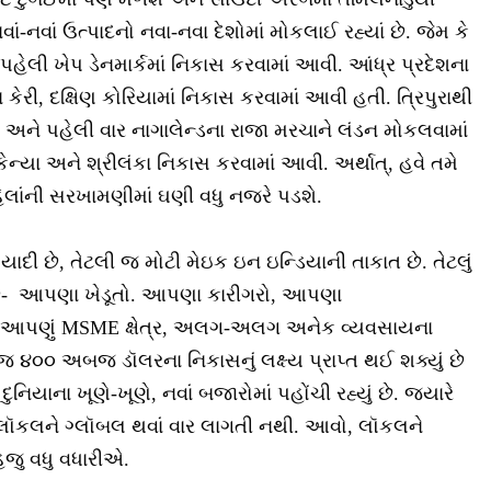
ાં-નવાં ઉત્પાદનો નવા-નવા દેશોમાં મોકલાઈ રહ્યાં છે. જેમ કે
ેલી ખેપ ડેનમાર્કમાં નિકાસ કરવામાં આવી. આંધ્ર પ્રદેશના
ા કેરી, દક્ષિણ કોરિયામાં નિકાસ કરવામાં આવી હતી. ત્રિપુરાથી
ં અને પહેલી વાર નાગાલેન્ડના રાજા મરચાને લંડન મોકલવામાં
ન્યા અને શ્રીલંકા નિકાસ કરવામાં આવી. અર્થાત્, હવે તમે
હેલાંની સરખામણીમાં ઘણી વધુ નજરે પડશે.
દી છે, તેટલી જ મોટી મેઇક ઇન ઇન્ડિયાની તાકાત છે. તેટલું
ાર છે- આપણા ખેડૂતો. આપણા કારીગરો, આપણા
આપણું MSME ક્ષેત્ર, અલગ-અલગ અનેક વ્યવસાયના
 ૪૦૦ અબજ ડૉલરના નિકાસનું લક્ષ્ય પ્રાપ્ત થઈ શક્યું છે
નિયાના ખૂણે-ખૂણે, નવાં બજારોમાં પહોંચી રહ્યું છે. જ્યારે
લૉકલને ગ્લૉબલ થવાં વાર લાગતી નથી. આવો, લૉકલને
જુ વધુ વધારીએ.