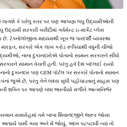
ં લાગશે કે ઘરેલુ સ્તર પર પણ આપણા લઘુ ઉદ્યમીઓની
્યમી સરકારી ખરીદીમાં ગર્વમેન્ટ ઇ-માર્કેટ પ્લેસ
 છે. ટૅક્નૉલૉજીના માધ્યમથી ખૂબ જ પારદર્શી વ્યવસ્થા
ટલ મારફત, સરકારે એક લાખ કરોડ રૂપિયાથી વધુની ચીજો
ઉદ્યમીઓ, નાના દુકાનદારોએ પોતાનો સામાન સરકારને સીધો
રકારને સામાન વેચતી હતી. પરંતુ હવે દેશ બદલાઈ રહ્યો
 નાનો દુકાનદાર પણ GEM પૉર્ટલ પર સરકારે પોતાનો સામાન
સપનાં જુએ છે, પરંતુ તેને લક્ષ્ય સુધી પહોંચાડવાનું સાહસ પણ
ાહસની શક્તિ પર આપણે બધા ભારતીયો મળીને આત્મનિર્ભર
સમ્માન સમારોહમાં તમે બાબા શિવાનંદજીને જરૂર જોયા
જ આશ્ચર્ય પામી ગયા અને મેં જોયું, આંખ પટપટાવી ત્યાં તો