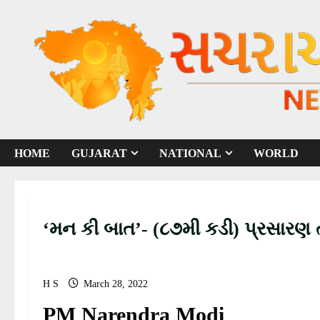
S
k
i
p
t
o
c
o
HOME
GUJARAT
NATIONAL
WORLD
n
t
e
n
‘મન કી બાત’- (૮૭મી કડી) પ્રસારણ
t
H S
March 28, 2022
PM Narendra Modi