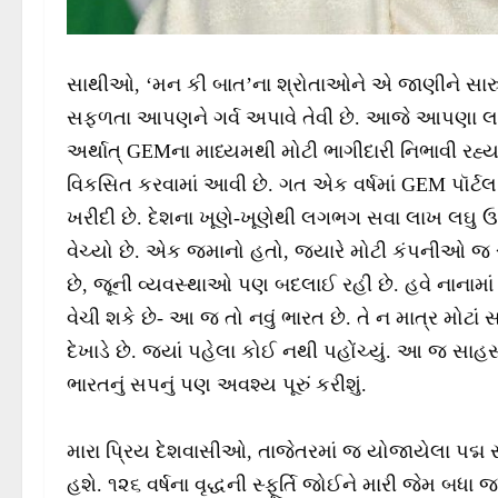
સાથીઓ, ‘મન કી બાત’ના શ્રોતાઓને એ જાણીને સારુ
સફળતા આપણને ગર્વ અપાવે તેવી છે. આજે આપણા લઘુ ઉદ
અર્થાત્ GEMના માધ્યમથી મોટી ભાગીદારી નિભાવી રહ્યા
વિકસિત કરવામાં આવી છે. ગત એક વર્ષમાં GEM પૉર્
ખરીદી છે. દેશના ખૂણે-ખૂણેથી લગભગ સવા લાખ લઘુ 
વેચ્યો છે. એક જમાનો હતો, જ્યારે મોટી કંપનીઓ જ સ
છે, જૂની વ્યવસ્થાઓ પણ બદલાઈ રહી છે. હવે નાનામાં
વેચી શકે છે- આ જ તો નવું ભારત છે. તે ન માત્ર મોટાં 
દેખાડે છે. જ્યાં પહેલા કોઈ નથી પહોંચ્યું. આ જ સ
ભારતનું સપનું પણ અવશ્ય પૂરું કરીશું.
મારા પ્રિય દેશવાસીઓ, તાજેતરમાં જ યોજાયેલા પદ્મ 
હશે. ૧૨૬ વર્ષના વૃદ્ધની સ્ફૂર્તિ જોઈને મારી જેમ બધા 