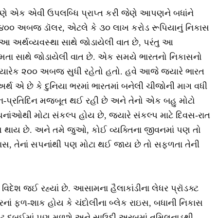
પણે એક એવી ઉપલબ્ધિ પ્રાપ્ત કરી જેણે આપણને બધાંને
પ્તાહે ૪૦૦ અબજ ડૉલર, એટલે કે ૩૦ લાખ કરોડ રૂપિયાનું નિકાસ
ે કે આ અર્થવ્યવસ્થા સાથે જોડાયેલી વાત છે, પરંતુ આ
ક્ષમતા સાથે જોડાયેલી વાત છે. એક સમયે ભારતનો નિકાસનો
યારેક ૨૦૦ અબજ સુધી રહેતો હતો. હવે આજે જ્યારે ભારત
ર્થ એ છે કે દુનિયા ભરમાં ભારતમાં બનેલી ચીજોની માગ વધી
િન-પ્રતિદિન મજબૂત થઈ રહી છે અને તેનો એક બહુ મોટો
 સપનાંઓથી મોટા સંકલ્પ હોય છે, જ્યારે સંકલ્પ માટે દિવસ-રાત
પણ થાય છે. અને તમે જુઓ, કોઈ વ્યક્તિના જીવનમાં પણ તો
રયાસ, તેનાં સપનાંથી પણ મોટા થઈ જાય છે તો સફળતા તેની
 વિદેશ જઈ રહ્યાં છે. આસામના હૈલાકાંડીના લેધર પ્રૉડક્ટ
ુરનાં ફળ-શાક હોય કે ચંદોલીના બ્લેક રાઇસ, બધાની નિકાસ
્રિકૉટ દુબઈમાં પણ મળશે અને સાઉદી અરબમાં તમિલનાડુથી