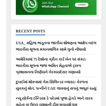
RECENT POSTS
USA_ મહિલા ભાડૂતના જાતીય શોષણના આક્ષેપ બદલ
ભારતીય મૂળના મકાનમાલિક સામે ગુનો નોંધાયો
અમેરિકામાં 75 દેશોના ગ્રીન કાર્ડ બેન પર સંકટ:
ભારતીય મૂળના જજ અમિત મેહતાએ ટ્રમ્પ
પ્રશાસનના નિર્ણયને ગેરકાયદેસર ગણાવ્યો
દુબઈમાં શોરૂમમાં ગેસ સિલિન્ડર બ્લાસ્ટ: કેરળના
યુવકનું મોત, પત્નીને UAE લાવવાનું સપનું અધૂરું રહ્યું
ન્યૂ યોર્કના ઈન્ડિયા ડે પરેડમાં પૂજા હેગડે અને તારક
મહેતા કા ઉલ્ટા ચશ્માની ટીમ મચાવશે ધૂમ