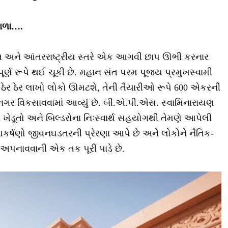
માળા….
ારત અને આંતરરાષ્ટ્રીય સ્તરે એક આગવી છાપ ઊભી કરનાર
ર્ણ રૂપે થઈ ચૂકી છે. મહાન સંત પરમ પૂજ્ય પ્રમુખસ્વામી
ઠેર ઠેર લાખો લોકો ઊમટશે, તેની તૈયારીઓ રૂપે 600 એકરની
નગર વિકસાવવામાં આવ્યું છે. બી.એ.પી.એસ. સ્વામિનારાયણ
રે ખેડૂતો અને બિલ્ડરોના નિઃસ્વાર્થ સહયોગથી તેમણે આપેલી
કર્ષણો જીવનઘડતરની પ્રેરણા આપે છે અને લોકોને નૈતિક-
 અપનાવવાની એક તક પૂરી પાડે છે.