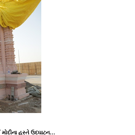
ાઈ મોદીના હસ્તે ઉદઘાટન…