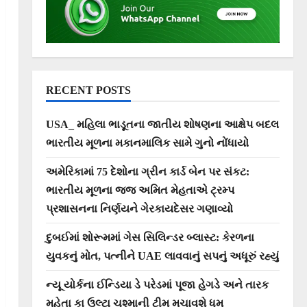
RECENT POSTS
USA_ મહિલા ભાડૂતના જાતીય શોષણના આક્ષેપ બદલ
ભારતીય મૂળના મકાનમાલિક સામે ગુનો નોંધાયો
અમેરિકામાં 75 દેશોના ગ્રીન કાર્ડ બેન પર સંકટ:
ભારતીય મૂળના જજ અમિત મેહતાએ ટ્રમ્પ
પ્રશાસનના નિર્ણયને ગેરકાયદેસર ગણાવ્યો
દુબઈમાં શોરૂમમાં ગેસ સિલિન્ડર બ્લાસ્ટ: કેરળના
યુવકનું મોત, પત્નીને UAE લાવવાનું સપનું અધૂરું રહ્યું
ન્યૂ યોર્કના ઈન્ડિયા ડે પરેડમાં પૂજા હેગડે અને તારક
મહેતા કા ઉલ્ટા ચશ્માની ટીમ મચાવશે ધૂમ