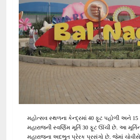
મહોત્સવ સ્થળના કેન્દ્રમાં 40 ફૂટ પહોળી અને 15
મહારાજની સ્વર્ણિમ મૂર્તિ 30 ફૂટ ઊંચી છે. આ મૂર્ત
મહારાજના અદભુત પ્રેરક પ્રસંગો છે. જેમાં ચોવીસે