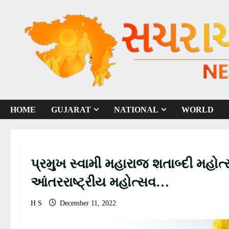
S
k
i
p
t
o
c
o
HOME
GUJARAT
NATIONAL
WORLD
n
t
e
n
પ્રમુખ સ્વામી મહારાજ શતાબ્દી મહોત
t
આંતરરાષ્ટ્રીય મહોત્સવ…
H S
December 11, 2022