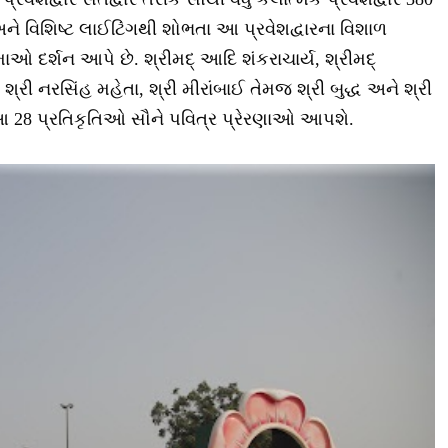
ને વિશિષ્ટ લાઈટિંગથી શોભતા આ પ્રવેશદ્વારના વિશાળ
માઓ દર્શન આપે છે. શ્રીમદ્ આદિ શંકરાચાર્ય, શ્રીમદ્
 શ્રી નરસિંહ મહેતા, શ્રી મીરાંબાઈ તેમજ શ્રી બુદ્ધ અને શ્રી
આ 28 પ્રતિકૃતિઓ સૌને પવિત્ર પ્રેરણાઓ આપશે.