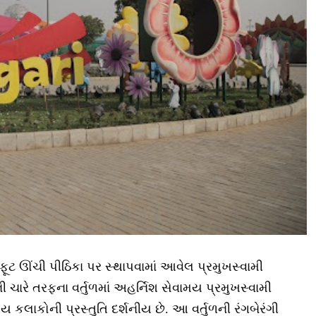
 ફૂટ ઊંચી પીઠિકા પર સ્થાપવામાં આવેલ પ્રમુખસ્વામી
િની ચારે તરફના વર્તુળમાં અહર્નિશ સેવામય પ્રમુખસ્વામી
ય કલાકોની પ્રસ્તુતિ દર્શનીય છે. આ વર્તુળની રંગબેરંગી