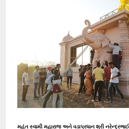
મહંત સ્વામી મહારાજ અને વડાપ્રધાન શ્રી નરેન્દ્રભ