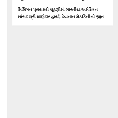
મિશિગન પ્રાયમરી ચૂંટણીમાં ભારતીય-અમેરિકન
સાંસદ શ્રી થાણેદાર હાર્યા, ડેવાનાન મેકકિનીની જીત