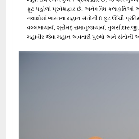
ફૂટ પહોળો પ્રવેશદ્વાર છે. અનેકવિધ કલાકૃતિઓ અ
ગવાક્ષોમાં ભારતના મહાન સંતોની 8 ફૂટ ઊંચી પ્રતિ
વલ્લભાચાર્ય, શ્રીમદ્ રામાનુજાચાર્ય, તુલસીદાસજી,
મહાવીર જેવા મહાન અવતારી પુરુષો અને સંતોની 