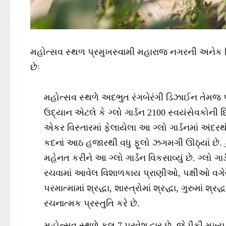
મહોત્સવ સ્થળ પ્રમુખસ્વામી મહારાજ નગરની અને
છેઃ
મહોત્સવ સ્થળે અદભુત રંગબેરંગી ડિઝાઈન તેમજ પ્
ઉદ્યાન એટલે કે ગ્લો ગાર્ડન 2100 સ્વયંસેવકોની
એકર વિસ્તારમાં ફેલાયેલા આ ગ્લો ગાર્ડનમાં અંદરથ
કદનાં આઠ હજારથી વધુ ફૂલો ઝગમગી ઊઠ્યાં છે. ક
મહેનત કરીને આ ગ્લો ગાર્ડન વિકસાવ્યું છે. ગ્લો 
રચવામાં આવેલ વિશાળકાય પ્રાણીઓ, પક્ષીઓ વગેરે સ
પરમાત્મામાં શ્રદ્ધા, શાસ્ત્રોમાં શ્રદ્ધા, ગુરુમાં શ્રદ્
રચનાત્મક પ્રસ્તુતિ કરે છે.
મહોત્સવ સ્થળે કુલ 7 પ્રવેશદ્વાર છે, જે પૈકી મુખ્ય