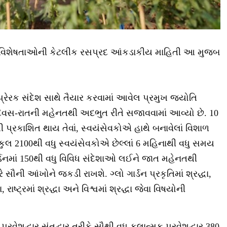
ક વિશેષતાઓની કેટલીક રસપ્રદ આંકડાકીય માહિતી આ મુજબ
રેરક સંદેશ સાથે તૈયાર કરવામાં આવેલ પ્રમુખ જ્યોતિ
 દિવસ-રાતની મહેનતથી અદભુત રીતે સજાવવામાં આવ્યો છે. 10
ી પ્રકાશિત થાય તેવાં, સ્વયંસેવકોએ હાથે બનાવેલાં વિશાળ
ુલ 2100થી વધુ સ્વયંસેવકોએ છેલ્લાં 6 મહિનાથી વધુ સમય
ગાર્ડનમાં 150થી વધુ વિવિધ સંદેશાઓ લઈને જાત મહેનતથી
ૌની આંખોને જકડી રાખશે. ગ્લો ગાર્ડન પ્રકૃતિમાં શ્રદ્ધા,
ધા, રાષ્ટ્રમાં શ્રદ્ધા અને વિશ્વમાં શ્રદ્ધા જેવા વિષયોની
 પ્રવેશદ્વાર સંતદ્વાર તરીકે સૌથી વધુ કલાત્મક પ્રવેશદ્વાર 380