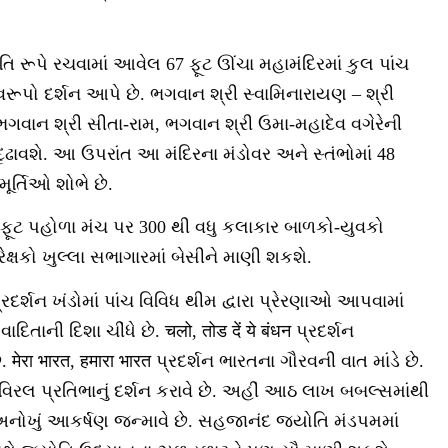
તિ રૂપે રચવામાં આવેલ 67 ફૂટ ઊંચા મહામંદિરમાં કુલ પાંચ
્વરૂપો દર્શન આપે છે. ભગવાન શ્રી સ્વામિનારાયણ – શ્રી
, ભગવાન શ્રી સીતા-રામ, ભગવાન શ્રી ઉમા-મહાદેવ વગેરેની
 દૃઢાવશે. આ ઉપરાંત આ મંદિરના મંડોવર અને સ્તંભોમાં 48
ર્તિઓ શોભે છે.
ફૂટ પહોળા મંચ પર 300 થી વધુ કલાકાર બાળકો-યુવકો
રેક્ષકો ખુલ્લા સભાગારમાં બેસીને માણી શકશે.
દર્શન ખંડોમાં પાંચ વિવિધ થીમ દ્વારા પ્રેરણાઓ આપવામાં
ાદિતાની દિશા ચીંધે છે. चलो, तोड दें ये बंधन પ્રદર્શન
ेरा भारत, हमारा भारत પ્રદર્શન ભારતના ગૌરવની વાત માંડે છે.
 વિરલ પ્રતિભાનું દર્શન કરાવે છે. અહીં આઠ લાખ બબલ્સમાંથી
 અનોખું આકર્ષણ જન્માવે છે. સહજાનંદ જ્યોતિ મંડપમમાં