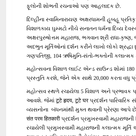
ફૂલોની શોભતી રચનાઓ પણ આહલાદક છે.
દિલ્હીના સ્વામિનારાયણ અક્ષરધામની હૂબહૂ પ્રતિકૃ
વિશાળકાય ઘુમ્મટો નીચે સનાતન ધર્મના દિવ્ય દેવસ
અક્ષરપુરુષોત્તમ મહારાજ, ભગવાન શ્રી રાધા-કૃષ્ણ
અદભુત મૂર્તિઓનાં દર્શન કરીને લાખો લોકો શ્રદ્ધા
ગણપતિજી, 104 ઋષિમુનિ-સંતો-ભક્તોની કલાત્મક મૂ
મહોત્સવના વિશાળ લાઈટ એન્ડ સાઉન્ડ શોમાં 180 
પ્રસ્તુતિ કરશે, જેને એક સાથે 20,000 કરતા વધુ પ્
મહોત્સવ સ્થળે રચાયેલા 5 વિશાળ અને પ્રભાવક પ્ર
આવશે. જેમાં टूटे हृदय, टूटे घर પ્રદર્શન પારિવારિક સંવ
વ્યસનોના બંધનમાંથી મુક્ત થવાની પ્રેરણા આપે છે. म
संत परम हितकारी પ્રદર્શન પ્રમુખસ્વામી મહારાજની
રચાયેલી પ્રમુખસ્વામી મહારાજની કલાત્મક મૂર્તિ