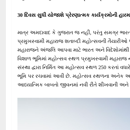
30 દિવસ સુધી યોજાશે પ્રેરણાત્મક કાર્યક્રમોની હાર
માત્ર અમદાવાદ કે ગુજરાત જ નહીં, પરંતુ સમગ્ર ભ
પ્રમુખસ્વામી મહારાજ શતાબ્દી મહોત્સવની તૈયારીઓ પૂ
મહારાજને અંજલિ આપવા માટે ભારત અને વિદેશોમાંથી 
વિશાળ ભૂમિમાં મહોત્સવ સ્થળ પ્રમુખસ્વામી મહારાજ 
સંસ્થા દ્વારા નિર્મિત આ મહોત્સવ સ્થળ 250 કરતાં વધા
ભૂમિ પર રચવામાં આવી છે. મહોત્સવ સ્થળના અનેક આ
આધ્યાત્મિક બાબતો જીવનમાં નવી રીતે શીખવાની અને