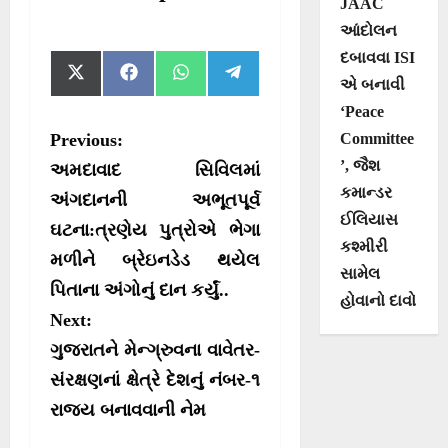
JAAC
આંદોલન
દબાવવા ISI
S
S
S
S
X
F
W
T
એ બનાવી
h
h
h
h
(
a
h
e
a
a
a
a
T
c
a
l
‘Peace
r
r
r
r
w
e
t
e
P
Committee
Previous:
e
e
e
e
i
b
s
g
o
o
o
o
t
o
A
r
’, જૈશ
o
અમદાવાદ સિવિલમાં
n
n
n
n
t
o
p
a
કમાન્ડર
e
k
p
m
s
અંગદાનની અભૂતપૂર્વ
r
ઈલિયાસ
ઘટના:ત્રણેય પુત્રોએ ભેગા
t
)
કશ્મીરી
મળીને બ્રેઇનડેડ થયેલ
n
સામેલ
પિતાના અંગોનું દાન કર્યું..
a
હોવાનો દાવો
Next:
v
ગુજરાતને મેન્ગ્રુવના વાવેતર-
i
સંરક્ષણનાં ક્ષેત્રે દેશનું નંબર-૧
g
રાજ્ય બનાવવાની નેમ
a