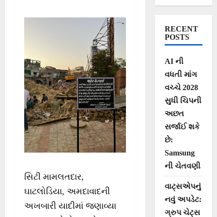
પરથી દબાણ
હટાવાયા
RECENT
POSTS
AI ની
વધતી માંગ
વચ્ચે 2028
સુધી ચિપની
અછત
સર્જાઈ શકે
છે:
Samsung
ની ચેતવણી
સિટી મામલતદાર,
વાટ્સએપનું
ઘાટલોડિયા, અમદાવાદની
નવું અપડેટ:
અખબારી યાદીમાં જણાવ્યા
ગ્રુપ ચેટ્સ