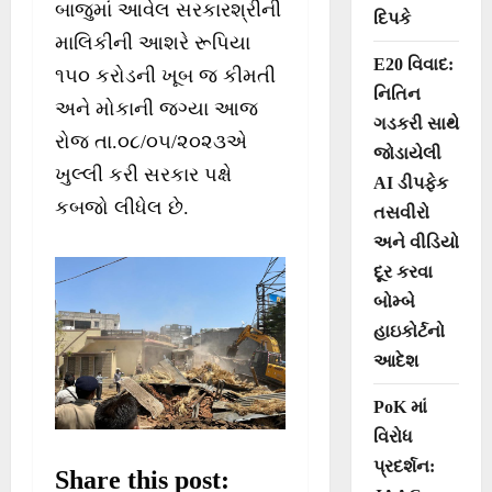
બાજુમાં આવેલ સરકારશ્રીની
દિપકે
માલિકીની આશરે રૂપિયા
E20 વિવાદ:
૧૫૦ કરોડની ખૂબ જ કીમતી
નિતિન
અને મોકાની જગ્યા આજ
ગડકરી સાથે
રોજ તા.૦૮/૦૫/૨૦૨૩એ
જોડાયેલી
ખુલ્લી કરી સરકાર પક્ષે
AI ડીપફેક
કબજો લીધેલ છે.
તસવીરો
અને વીડિયો
દૂર કરવા
બોમ્બે
હાઇકોર્ટનો
આદેશ
PoK માં
વિરોધ
પ્રદર્શન:
Share this post: