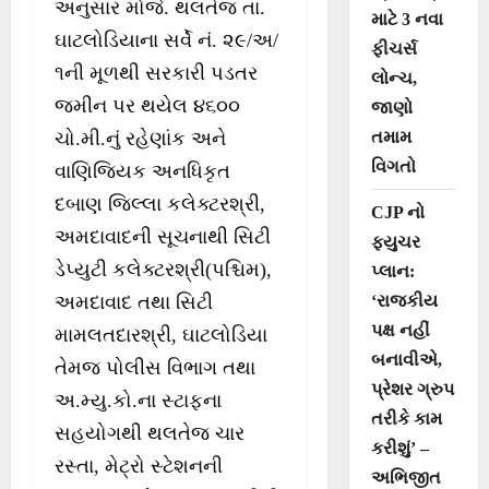
અનુસાર મોજે. થલતેજ તા.
માટે 3 નવા
ઘાટલોડિયાના સર્વે નં. ૨૯/અ/
ફીચર્સ
૧ની મૂળથી સરકારી પડતર
લોન્ચ,
જમીન પર થયેલ ૪૬૦૦
જાણો
તમામ
ચો.મી.નું રહેણાંક અને
વિગતો
વાણિજ્યિક અનધિકૃત
દબાણ જિલ્લા કલેક્ટરશ્રી,
CJP નો
અમદાવાદની સૂચનાથી સિટી
ફ્યુચર
ડેપ્યુટી કલેક્ટરશ્રી(પશ્ચિમ),
પ્લાન:
‘રાજકીય
અમદાવાદ તથા સિટી
પક્ષ નહીં
મામલતદારશ્રી, ઘાટલોડિયા
બનાવીએ,
તેમજ પોલીસ વિભાગ તથા
પ્રેશર ગ્રુપ
અ.મ્યુ.કો.ના સ્ટાફના
તરીકે કામ
સહયોગથી થલતેજ ચાર
કરીશું’ –
રસ્તા, મેટ્રો સ્ટેશનની
અભિજીત