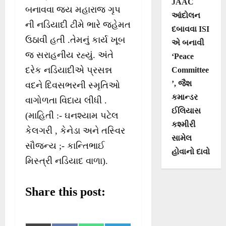
JAAC
બનાવવા જય મહારાજ ગૃપ
આંદોલન
ની નડિયાદી ટીમે ભારે જહેમત
દબાવવા ISI
ઉઠાવી હતી .તેમનું કાર્ય ખૂબ
એ બનાવી
જ સરાહનીય રહ્યું. અંતે
‘Peace
દરેક નડિયાદીએ પ્રસન્ન
Committee
’, જૈશ
વદને દિવસભરની સ્મૃતિઓ
કમાન્ડર
વાગોળતા વિદાય લીધી .
ઈલિયાસ
(માહિતી :- ઘનશ્યામ પટેલ
કશ્મીરી
કેલગરી , કેનેડા અને તસ્વિર
સામેલ
સૌજન્ય ;- કાન્તિભાઈ
હોવાનો દાવો
મિસ્ત્રી નડિયાદ વાળા).
Share this post: