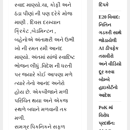
સ્વાદ માણ્યો.ચા, કોફી અને
દિપકે
ઠંડા પીણાં ની પણ દરેકે મોજ
E20 વિવાદ:
માણી . દિવસ દરમ્યાન
નિતિન
ક્રિકેટ ,બેડમિન્ટન ,
ગડકરી સાથે
બહેનોએ અંતાક્ષરી અને ઉભી
જોડાયેલી
ખો ની રમત રમી આનંદ
AI ડીપફેક
તસવીરો
માણ્યો. અંતમાં સાંજે સ્વાદિષ્ટ
અને વીડિયો
ભોજન લીધું .વિદેશ ની ધરતી
દૂર કરવા
પર જ્યારે કોઈ આપણા મળે
બોમ્બે
ત્યારે તેનો આનંદ અનેરો
હાઇકોર્ટનો
હોય છે. એકબીજાને મળી
આદેશ
પરિચિત થયા અને એકજ
PoK માં
સ્થળે બધાને મળવાની તક
વિરોધ
મળી.
પ્રદર્શન:
સમગ્ર પિકનિકને સફળ