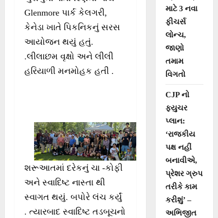
માટે 3 નવા
Glenmore પાર્ક કેલગરી,
ફીચર્સ
કેનેડા ખાતે પિકનિકનું સરસ
લોન્ચ,
આયોજન થયું હતું.
જાણો
.લીલાછમ વૃક્ષો અને લીલી
તમામ
હરિયાળી મનમોહક હતી .
વિગતો
CJP નો
ફ્યુચર
પ્લાન:
‘રાજકીય
પક્ષ નહીં
બનાવીએ,
શરૂઆતમાં દરેકનું ચા -કોફી
પ્રેશર ગ્રુપ
અને સ્વાદિષ્ટ નાસ્તા થી
તરીકે કામ
સ્વાગત થયું. બપોરે લંચ કર્યું
કરીશું’ –
. ત્યારબાદ સ્વાદિષ્ટ તડબૂચનો
અભિજીત