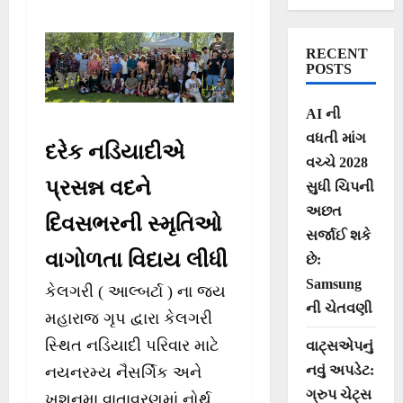
RECENT
POSTS
AI ની
વધતી માંગ
દરેક નડિયાદીએ
વચ્ચે 2028
પ્રસન્ન વદને
સુધી ચિપની
અછત
દિવસભરની સ્મૃતિઓ
સર્જાઈ શકે
વાગોળતા વિદાય લીધી
છે:
Samsung
કેલગરી ( આલ્બર્ટા ) ના જય
ની ચેતવણી
મહારાજ ગૃપ દ્વારા કેલગરી
સ્થિત નડિયાદી પરિવાર માટે
વાટ્સએપનું
નવું અપડેટ:
નયનરમ્ય નૈસર્ગિક અને
ગ્રુપ ચેટ્સ
ખુશનુમા વાતાવરણમાં નોર્થ