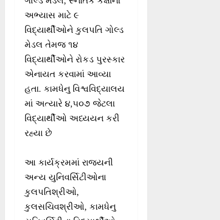
ગોલ્ડ મેડલ, સ્નાતક કક્ષાના
અભ્યાસ માટે ૯
વિદ્યાર્થીઓને કુલપતિ ગોલ્ડ
મેડલ તેમજ ૧૪
વિદ્યાર્થીઓને રોકડ પુરસ્કાર
એનાયત કરવામાં આવ્યા
હતા. કામધેનુ વિશ્વવિદ્યાલય
માં અત્યારે ૪,૫૦૭ જેટલા
વિદ્યાર્થીઓ અધ્યયન કરી
રહ્યા છે
આ કાર્યક્રમમાં રાજ્યની
અન્ય યુનિવર્સિટીઓના
કુલપતિશ્રીઓ,
કુલસચિવશ્રીઓ, કામધેનુ