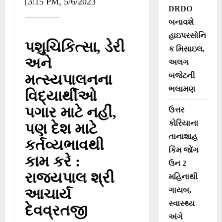
[3:15 PM, 5/6/2023
DRDO
————
બનાવશે
હાઇપરસોનિ
પશુચિકિત્સા, ડેરી
ક મિસાઇલ,
અને
અલગ
મત્સ્યપાલનના
બજેટની
ભલામણ
વિદ્યાર્થીઓ
પગાર માટે નહીં,
ઉત્તર
કોરિયાના
પણ દેશ માટે
તાનાશાહ
કર્તવ્યભાવથી
કિમ જોંગ
કામ કરે :
ઉન 2
રાજ્યપાલ શ્રી
મહિનાથી
આચાર્ય
ગાયબ,
સ્વાસ્થ્ય
દેવવ્રતજી
અંગે