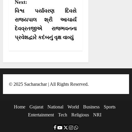
Next:
a
વિશ્વ પર્યાવરણ દિવસે
v
રાજ્યપાલ શ્રી આચાર્ય
i
દેવવ્રતજીએ રાજભવનના
g
પ્રવેશદ્વારે કદંબનું વૃક્ષ વાવ્યું
a
t
i
o
n
© 2025 Sacharachar | All Rights Reserved.
Home
Gujarat
National
World
Business
Sports
Entertainment
Tech
Religious
NRI
F
Y
T
I
W