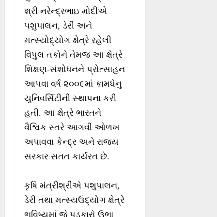
શ્રી નરેન્દ્રભાઇ મોદીએ
પશુપાલન, ડેરી અને
મત્સ્યોદ્યોગ ક્ષેત્રે રહેલી
વિપુલ તકોને તેમજ આ ક્ષેત્રે
શિક્ષણ-સંશોધનને પ્રોત્સાહન
આપવા વર્ષ ૨૦૦૯માં કામધેનુ
યુનિવર્સિટીની સ્થાપના કરી
હતી. આ ક્ષેત્રે ભારતને
વૈશ્વિક સ્તરે આગવી ઓળખ
અપાવવા કેન્દ્ર અને રાજ્ય
સરકાર સતત કાર્યરત છે.
કૃષિ મંત્રીશ્રીએ પશુપાલન,
ડેરી તથા મત્સ્યઉદ્યોગ ક્ષેત્રે
ભવિષ્યમાં જે પડકારો ઉભા