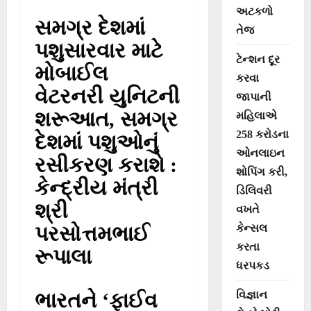
અટકળો
સમગ્ર દેશમાં
તેજ
પશુસારવાર માટે
ટેન્શન દૂર
મોબાઈલ
કરવા
વેટરનરી યુનિટની
જાપાની
શરૂઆત, સમગ્ર
મહિલાએ
258 કરોડના
દેશમાં પશુઓનું
ઓનલાઇન
રસીકરણ કરાશે :
શોપિંગ કરી,
કેન્દ્રીય મંત્રી
ડિલિવરી
શ્રી
વખતે
પરસોત્તમભાઈ
કેન્સલ
કરતા
રૂપાલા
ધરપકડ
ભારતને ‘ફાઈવ
વિજ્ઞાન