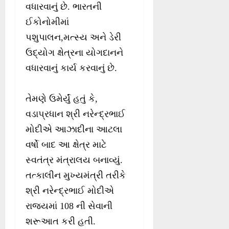
વધારવાનું છે. ભારતની
ઈકોનોમીમાં
પશુપાલન,મત્સ્ય અને ડેરી
ઉદ્યોગ ક્ષેત્રના યોગદાનને
વધારવાનું કાર્ય કરવાનું છે.
તેમણે ઉમેર્યું હતું કે,
વડાપ્રધાન શ્રી નરેન્દ્રભાઈ
મોદીએ આઝાદીના આટલા
વર્ષો બાદ આ ક્ષેત્ર માટે
સ્વતંત્ર મંત્રાલય બનાવ્યું.
તત્કાલીન મુખ્યમંત્રી તરીકે
શ્રી નરેન્દ્રભાઈ મોદીએ
રાજ્યમાં 108 ની સેવાની
શરૂઆત કરી હતી.