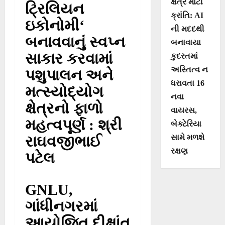
ક્ષેત્રે મોટી
ટ્રિલિયન
ક્રાંતિ: AI
ઇકોનોમી‘
ની મદદથી
બનાવવાનું સ્વપ્ન
બનાવાયા
સાકાર કરવામાં
કુદરતમાં
અસ્તિત્વ ન
પશુપાલન અને
ધરાવતા 16
મત્સ્યોદ્યોગ
નવા
ક્ષેત્રનો ફાળો
વાયરસ,
મહત્વપૂર્ણ : શ્રી
બેક્ટેરિયા
રાઘવજીભાઈ
સામે મળશે
રક્ષણ
પટેલ
GNLU,
ગાંધીનગરમાં
આયોજિત દીક્ષાંત