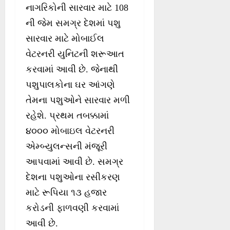
નાગરિકોની સારવાર માટે 108
ની જેમ સમગ્ર દેશમાં પશુ
સારવાર માટે મોબાઈલ
વેટરનરી યુનિટની શરૂઆત
કરવામાં આવી છે. જેનાથી
પશુપાલકોના ઘર આંગણે
તેમના પશુઓને સારવાર મળી
રહેશે. પ્રથમ તબક્કામાં
૪૦૦૦ મોબાઇલ વેટરનરી
એમ્બ્યુલન્સની મંજૂરી
આપવામાં આવી છે. સમગ્ર
દેશના પશુઓના રસીકરણ
માટે રૂપિયા ૧૩ હજાર
કરોડની ફાળવણી કરવામાં
આવી છે.