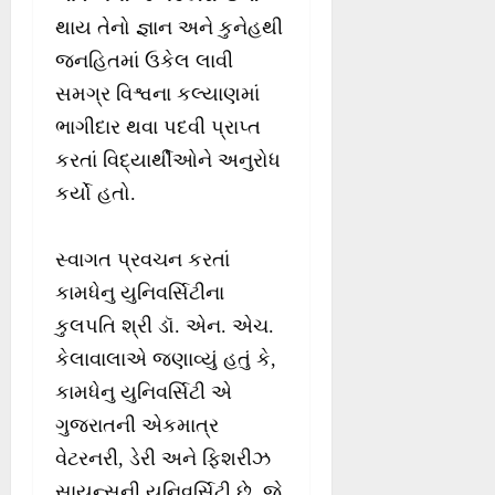
થાય તેનો જ્ઞાન અને કુનેહથી
જનહિતમાં ઉકેલ લાવી
સમગ્ર વિશ્વના કલ્યાણમાં
ભાગીદાર થવા પદવી પ્રાપ્ત
કરતાં વિદ્યાર્થીઓને અનુરોધ
કર્યો હતો.
સ્વાગત પ્રવચન કરતાં
કામધેનુ યુનિવર્સિટીના
કુલપતિ શ્રી ડૉ. એન. એચ.
કેલાવાલાએ જણાવ્યું હતું કે,
કામધેનુ યુનિવર્સિટી એ
ગુજરાતની એકમાત્ર
વેટરનરી, ડેરી અને ફિશરીઝ
સાયન્સની યુનિવર્સિટી છે, જે