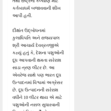
તથા રાષ્ટ્રના કલ્યાણ માટે
કર્તવ્યધર્મ બજાવવાની શીખ
આપી હતી.
દીક્ષાંત ઉદ્બોધનમાં
કુલાધિપતિ અને રાજ્યપાલ
શ્રી આચાર્ય દેવવ્રતજીએ
કહ્યું હતું કે, દેશના પશુઓની
દૂધ આપવાની ક્ષમતા સરેરાશ
સાડા ત્રણ લીટર છે. આ
એવરેજ સાથે પણ ભારત દૂધ
ઉત્પાદનમાં વિશ્વમાં અગ્રેસર
છે. દૂધ ઉત્પાદનની સરેરાશ
વધીને 10 લીટર થાય એ માટે
પશુઓની નસલ સુધારવાની