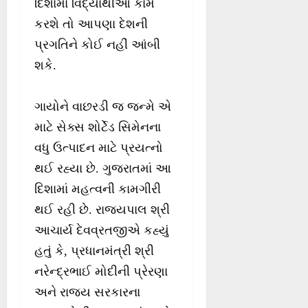
દિશામાં વિદ્યાર્થીઓ કામ
કરશે તો આપણા દેશની
પ્રગતિને કોઈ નહીં આંબી
શકે.
ગાયોને વાછરડી જ જન્મે એ
માટે સેક્સ શોર્ટેડ સિમેનના
વધુ ઉત્પાદન માટે પ્રયત્નો
થઈ રહ્યા છે. ગુજરાતમાં આ
દિશામાં મહત્વની કામગીરી
થઈ રહી છે. રાજ્યપાલ શ્રી
આચાર્ય દેવવ્રતજીએ કહ્યું
હતું કે, પ્રધાનમંત્રી શ્રી
નરેન્દ્રભાઈ મોદીની પ્રેરણા
અને રાજ્ય સરકારના