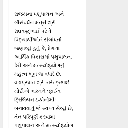
રાજ્યના પશુપાલન અને
ગૌસંવર્ધન મંત્રી શ્રી
રાઘવજીભાઈ પટેલે
વિદ્યાર્થીઓને સંબોધતાં
જણાવ્યું હતું કે, દેશના
આર્થિક વિકાસમાં પશુપાલન,
ડેરી અને મત્સ્યોદ્યોગનું
મહત્વ ખૂબ જ વધારે છે.
વડાપ્રધાન શ્રી નરેન્દ્રભાઈ
મોદીએ ભારતને ‘ફાઈવ
ટ્રિલિયન ઇકોનોમી‘
બનાવવાનું જે સ્વપ્ન સેવ્યું છે,
તેને પરિપૂર્ણ કરવામાં
પશુપાલન અને મત્સ્યોદ્યોગ