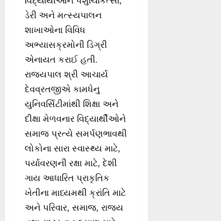
વિદ્યાર્થીઓને પશુચિકિત્સા,
ડેરી અને મત્સ્યપાલન
શાખાઓના વિવિધ
અભ્યાસક્રમોની ડિગ્રી
એનાયત કરાઈ હતી.
રાજ્યપાલ શ્રી આચાર્ય
દેવવ્રતજીએ કામધેનુ
યુનિવર્સિટીમાંથી શિક્ષા અને
દીક્ષા મેળવનાર વિદ્યાર્થીઓને
સમાજ પ્રત્યે સમર્પણભાવથી
લોકોના સારા સ્વાસ્થ્ય માટે,
પર્યાવરણની રક્ષા માટે, દેશી
ગાય આધારિત પ્રાકૃતિક
ખેતીના માધ્યમથી ક્રાંતિ માટે
અને પરિવાર, સમાજ, રાજ્ય