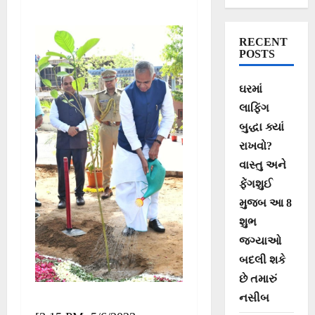
RECENT
POSTS
ઘરમાં
લાફિંગ
બુદ્ધા ક્યાં
રાખવો?
વાસ્તુ અને
ફેંગશુઈ
મુજબ આ 8
શુભ
જગ્યાઓ
બદલી શકે
છે તમારું
નસીબ