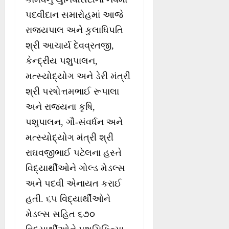
પદવીદાન સમારોહમાં આજે
રાજ્યપાલ અને કુલાધિપતિ
શ્રી આચાર્ય દેવવ્રતજી,
કેન્દ્રીય પશુપાલન,
મત્સ્યોદ્યોગ અને ડેરી મંત્રી
શ્રી પરષોત્તમભાઈ રૂપાલા
અને રાજ્યના કૃષિ,
પશુપાલન, ગૌ-સંવર્ધન અને
મત્સ્યોદ્યોગ મંત્રી શ્રી
રાઘવજીભાઈ પટેલના હસ્તે
વિદ્યાર્થીઓને ગોલ્ડ મેડલ્સ
અને પદવી એનાયત કરાઈ
હતી. ૬૫ વિદ્યાર્થીઓને
મેડલ્સ સહિત ૬૭૦