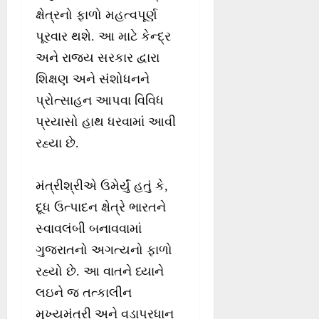
ક્ષેત્રનો ફાળો મહત્વપૂર્ણ
પૂરવાર થશે. આ માટે કેન્દ્ર
અને રાજ્ય સરકાર દ્વારા
શિક્ષણ અને સંશોધનને
પ્રોત્સાહન આપવા વિવિધ
પ્રયાસો હાથ ધરવામાં આવી
રહ્યા છે.
મંત્રીશ્રીએ ઉમેર્યું હતું કે,
દૂધ ઉત્પાદન ક્ષેત્રે ભારતને
સ્વાવલંબી બનાવવામાં
ગુજરાતનો અગત્યનો ફાળો
રહ્યો છે. આ વાતને ધ્યાને
લઇને જ તત્કાલીન
મુખ્યમંત્રી અને વડાપ્રધાન