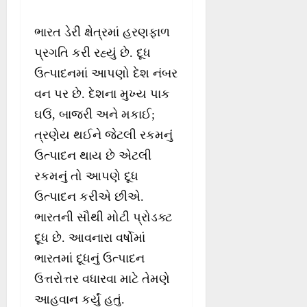
ભારત ડેરી ક્ષેત્રમાં હરણફાળ
પ્રગતિ કરી રહ્યું છે. દૂધ
ઉત્પાદનમાં આપણો દેશ નંબર
વન પર છે. દેશના મુખ્ય પાક
ઘઉં, બાજરી અને મકાઈ;
ત્રણેય થઈને જેટલી રકમનું
ઉત્પાદન થાય છે એટલી
રકમનું તો આપણે દૂધ
ઉત્પાદન કરીએ છીએ.
ભારતની સૌથી મોટી પ્રોડક્ટ
દૂધ છે. આવનારા વર્ષોમાં
ભારતમાં દૂધનું ઉત્પાદન
ઉત્તરોત્તર વધારવા માટે તેમણે
આહવાન કર્યું હતું.