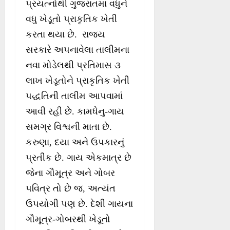
પ્રયત્નોથી ગુજરાતમાં વધુને
વધુ ખેડૂતો પ્રાકૃતિક ખેતી
કરતા થયા છે. રાજ્ય
સરકારે અપનાવેલા તાલીમના
નવા મોડેલથી પ્રતિમાસ ૩
લાખ ખેડૂતોને પ્રાકૃતિક ખેતી
પદ્ધતિની તાલીમ આપવામાં
આવી રહી છે. કામધેનુ-ગાય
સમગ્ર વિશ્વની માતા છે.
કરુણા, દયા અને ઉપકારનું
પ્રતીક છે. ગાય એકમાત્ર છે
જેના ગૌમૂત્ર અને ગોબર
પવિત્ર તો છે જ, અત્યંત
ઉપયોગી પણ છે. દેશી ગાયના
ગૌમૂત્ર-ગોબરથી ખેડૂતો