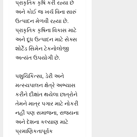
પ્રાકૃતિક કૃષિ કરી રહ્યા છે
અને કોઈ જ ખર્ચ વિના સારું
ઉત્પાદન મેળવી રહ્યા છે.
પ્રાકૃતિક કૃષિના વિકાસ માટે
અને દૂધ ઉત્પાદન માટે સેક્સ
શોર્ટેડ સિમેન ટેકનોલોજી
અત્યંત ઉપયોગી છે.
પશુચિકિત્સા, ડેરી અને
મત્સ્યપાલન ક્ષેત્રે અભ્યાસ
કરીને દીક્ષાંત થયેલા છાત્રોને
તેમને માત્ર પગાર માટે નોકરી
નહીં પણ સમાજના, રાજ્યના
અને દેશના કલ્યાણ માટે
પ્રમાણિકતાપૂર્વક