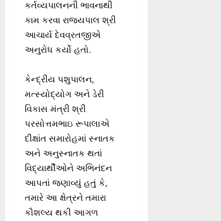
કર્તવ્યપાલનની ભાવનાથી
કામ કરવા રાજ્યપાલ શ્રી
આચાર્ય દેવવ્રતજીએ
અનુરોધ કર્યો હતો.
કેન્દ્રીય પશુપાલન,
મત્સ્યોદ્યોગ અને ડેરી
વિકાસ મંત્રી શ્રી
પરસોત્તમભાઇ રૂપાલાએ
દીક્ષાંત સમારોહમાં સ્નાતક
અને અનુસ્નાતક થતાં
વિદ્યાર્થીઓને અભિનંદન
આપતાં જણાવ્યું હતું કે,
તમારે આ ક્ષેત્રને તમારા
કૌશલ્ય થકી આગળ