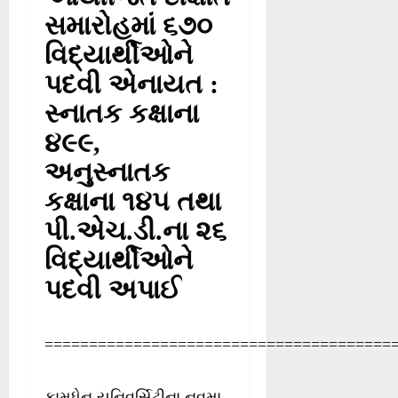
સમારોહમાં ૬૭૦
વિદ્યાર્થીઓને
પદવી એનાયત :
સ્નાતક કક્ષાના
૪૯૯,
અનુસ્નાતક
કક્ષાના ૧૪૫ તથા
પી.એચ.ડી.ના ૨૬
વિદ્યાર્થીઓને
પદવી અપાઈ
=======================================
કામધેનુ યુનિવર્સિટીના નવમા