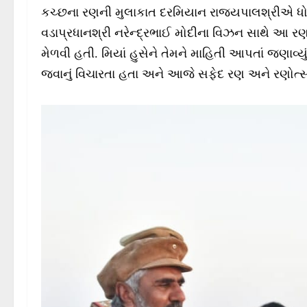
કચ્છના રણની મુલાકાત દરમિયાન રાજ્યપાલશ્રીએ ધોર
વડાપ્રધાનશ્રી નરેન્દ્રભાઈ મોદીના વિઝન સાથે આ રણ ભ
મેળવી હતી. મિયાં હુસેને તેમને માહિતી આપતાં જણાવ
જવાનું વિચારતા હતા અને આજે સફેદ રણ અને રણોત્સ