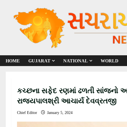
S
k
i
p
t
o
c
o
HOME
GUJARAT
NATIONAL
WORLD
n
t
e
n
કચ્છના સફેદ રણમાં ઢળતી સાંજનો 
t
રાજયપાલશ્રી આચાર્ય દેવવ્રતજી
Chief Editor
January 5, 2024