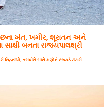
્છના ખંત, ખમીર, શૂરાતન અને
સાક્ષી બનતા રાજ્યપાલશ્રી
િહાળ્યો, તસવીરો સાથે ક્ષણોને કચકડે કંડારી