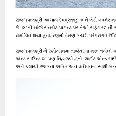
રાજયપાલશ્રી આચાર્ય દેવવ્રતજી અને લેડી ગવર્નર શ્રી
છે. ઢળતી સાંજે સનસેટ પોઇન્ટ પર તેઓ સફેદ રણની શ્વ
રોમાંચિત થયા હતા. રણમાં તેમણે કચ્છી પરંપરાગત ઊં
રાજ્યપાલશ્રીએ રણોત્સવમાં તાજેતરમાં શરૂ થયેલો ક
એન્ડ સાઉન્ડ શૉ પણ નિહાળ્યો હતો. લાઈટ એન્ડ સાઉ
અને કલાથી છલકતા અતિત અને વર્તમાનના સાક્ષી બન્