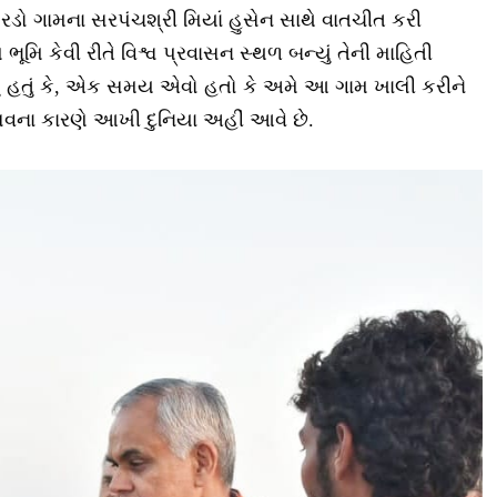
ડો ગામના સરપંચશ્રી મિયાં હુસેન સાથે વાતચીત કરી
ૂમિ કેવી રીતે વિશ્વ પ્રવાસન સ્થળ બન્યું તેની માહિતી
્યું હતું કે, એક સમય એવો હતો કે અમે આ ગામ ખાલી કરીને
વના કારણે આખી દુનિયા અહીં આવે છે.