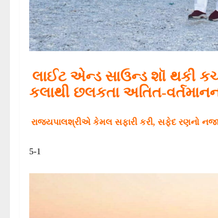
લાઈટ એન્ડ સાઉન્ડ શૉ થકી કચ
કલાથી છલકતા અતિત-વર્તમાનના 
રાજયપાલશ્રીએ કેમલ સફારી કરી, સફેદ રણનો નજારો ન
5-1