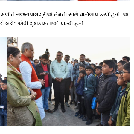
ળીને રાજ્યપાલશ્રીએ તેમની સાથે વાર્તાલાપ કર્યો હતો. આ
 આગે બઢો” એવી શુભકામનાઓ પાઠવી હતી.