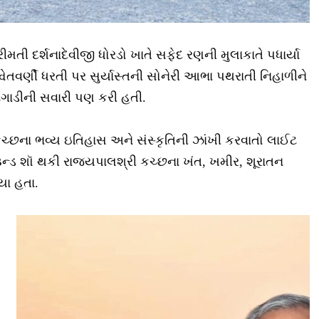
મતી દર્શનાદેવીજી ધોરડો ખાતે સફેદ રણની મુલાકાતે પધાર્યા
ેતવર્ણી ધરતી પર સુર્યાસ્તની સોનેરી આભા પથરાતી નિહાળીને
ટગાડીની સવારી પણ કરી હતી.
ચ્છના ભવ્ય ઇતિહાસ અને સંસ્કૃતિની ઝાંખી કરવાતો લાઈટ
ન્ડ શૉ થકી રાજ્યપાલશ્રી કચ્છના ખંત, ખમીર, શૂરાતન
યા હતા.