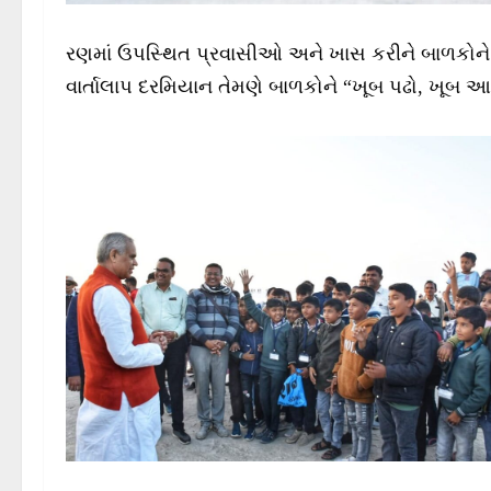
રણમાં ઉપસ્થિત પ્રવાસીઓ અને ખાસ કરીને બાળકોને મ
વાર્તાલાપ દરમિયાન તેમણે બાળકોને “ખૂબ પઢો, ખૂબ