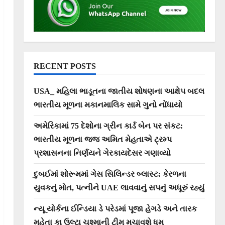
RECENT POSTS
USA_ મહિલા ભાડૂતના જાતીય શોષણના આક્ષેપ બદલ
ભારતીય મૂળના મકાનમાલિક સામે ગુનો નોંધાયો
અમેરિકામાં 75 દેશોના ગ્રીન કાર્ડ બેન પર સંકટ:
ભારતીય મૂળના જજ અમિત મેહતાએ ટ્રમ્પ
પ્રશાસનના નિર્ણયને ગેરકાયદેસર ગણાવ્યો
દુબઈમાં શોરૂમમાં ગેસ સિલિન્ડર બ્લાસ્ટ: કેરળના
યુવકનું મોત, પત્નીને UAE લાવવાનું સપનું અધૂરું રહ્યું
ન્યૂ યોર્કના ઈન્ડિયા ડે પરેડમાં પૂજા હેગડે અને તારક
મહેતા કા ઉલ્ટા ચશ્માની ટીમ મચાવશે ધૂમ