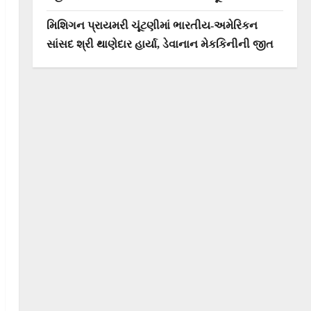
મિશિગન પ્રાયમરી ચૂંટણીમાં ભારતીય-અમેરિકન
સાંસદ શ્રી થાણેદાર હાર્યા, ડેવાનાન મેકકિનીની જીત