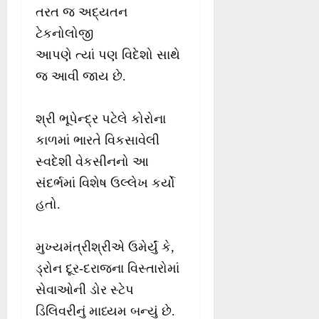
તરત જ અદ્યતન
ટેકનોલોજી
આપણે ત્યાં પણ વિદેશો સાથે
જ આવી જાય છે.
શ્રી ભૂપેન્દ્ર પટેલે કોરોના
કાળમાં ભારતે વિકસાવેલી
સ્વદેશી વેકસીનનો આ
સંદર્ભમાં વિશેષ ઉલ્લેખ કર્યો
હતો.
મુખ્યમંત્રીશ્રીએ ઉમેર્યું કે,
ડ્રોન દૂર-દરાજના વિસ્તારોમાં
સેવાઓની ડોર સ્ટેપ
ડિલિવરીનું માધ્યમ બન્યું છે.