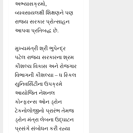
અભ્યાસક્રમો,
વ્યવસાયલક્ષી શિક્ષણને પણ
રાજ્ય સરકાર પ્રોત્સાહન
આપવા પ્રતિબદ્ધ છે.
મુખ્યમંત્રી શ્રી ભુપેન્દ્ર
પટેલ રાજ્ય સરકારના શ્રમ
કૌશલ્ય વિકાસ અને રોજગાર
વિભાગની કૌશલ્યા – ધ સ્કિલ
યુનિવર્સિટીના ઉપક્રમે
આયોજિત નેશનલ
કોન્ફરન્સ ઓન ડ્રોન
ટેકનોલોજીનો પ્રારંભ તેમજ
ડ્રોન મંત્રા લેબના ઉદ્ઘાટન
પ્રસંગે સંબોધન કરી રહ્યા