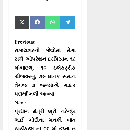
S
S
S
S
X
F
W
T
h
h
h
h
(
a
h
e
a
a
a
a
T
c
a
l
r
r
r
r
w
e
t
e
P
Previous:
e
e
e
e
i
b
s
g
o
o
o
o
t
o
A
r
o
રાજ્યભરની જેલોમાં મેગા
n
n
n
n
t
o
p
a
e
k
p
m
s
સર્ચ ઓપરેશન દરમિયાન ૧૬
r
મોબાઇલ, ૧૦ ઇલેકટ્રીક
t
)
ચીજવસ્તુ, ૩૯ ઘાતક સમાન
n
તેમજ ૩ જગ્યાએ માદક
a
પદાર્થો મળી આવ્યા
v
Next:
i
પ્રધાન મંત્રી શ્રી નરેન્દ્ર
g
ભાઈ મોદીના મનકી બાત
a
કાર્યક્રમ ના ૯૯ માં હપ્તા નું