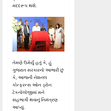
મદદરૂપ થશે.
તેમણે ઉમેર્યું હતું કે, હું
ગુજરાત સરકારનો આભારી છું
કે, આજની નેશનલ
કોન્ફરન્સ ઓન ડ્રોન
ટેકનોલોજીમાં મને
સહભાગી થવાનું નિમંત્રણ
આપ્યું.