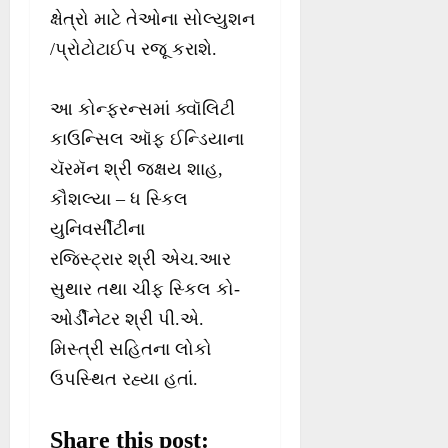
ક્ષેત્રો માટે તેઓના સોલ્યુશન
/પ્રોટોટાઈપ રજૂ કરાશે.
આ કોન્ફરન્સમાં ક્વૉલિટી
કાઉન્સિલ ઑફ ઈન્‍ડિયાના
ચૅરમૅન શ્રી જક્ષય શાહ,
કૌશલ્યા – ધ સ્કિલ
યુનિવર્સીટીના
રજિસ્ટ્રાર શ્રી એચ.આર
સુથાર તથા ચીફ સ્કિલ કો-
ઓર્ડીનેટર શ્રી પી.એ.
મિસ્ત્રી સહિતના લોકો
ઉપસ્થિત રહ્યા હતાં.
Share this post: