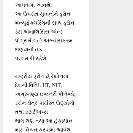
આપવામાં આવશે.
આ ઉપરાંત યુવાનોને ડ્રોન
મેન્યુફેક્ચરિંગની સાથે ડ્રોન
ડેટા એનાલિસિસ એન્ડ
પોગ્રામીંગનો અભ્યાસક્રમ
ભણવાની તક
પણ મળી રહેશે.
રાષ્ટ્રીય ડ્રોન હેકેથોનમાં
દેશની વિવિધ IIT, NIT,
અગ્રગણ્ય ઇજનેરી કોલેજો,
ડ્રોન ક્ષેત્રે કાર્યરત ઉદ્યોગો
તથા સ્ટાર્ટઅપ્સ
ભાગ લેશે તથા આ હેકાથોન
માટે નિયત કરવામાં આવેલ