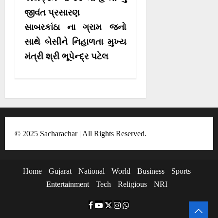
t
જીવંત પ્રસારણ
i
સાબરકાંઠા ના ગ્રામ જનો
o
સાથે બેસીને નિહાળતા મુખ્ય
મંત્રી શ્રી ભૂપેન્દ્ર પટેલ
n
© 2025 Sacharachar | All Rights Reserved.
Home
Gujarat
National
World
Business
Sports
Entertainment
Tech
Religious
NRI
F
Y
T
I
W