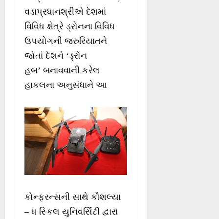
વડાપ્રધાનશ્રીએ દેશમાં
વિવિધ ક્ષેત્રે ડ્રોનના વિવિધ
ઉપયોગની જરુરિયાતને
જોતાં દેશને ‘ડ્રોન
હબ’ બનાવવાની કરેલ
હાકલના અનુસંધાને આ
કોન્ફરન્સની સાથે કૌશલ્યા
– ધ સ્કિલ યુનિવર્સિટી દ્વારા