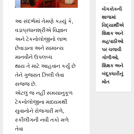
બેંગકોકની
શાળામાં
આ સંદર્ભમાં તેમણે કહ્યું કે,
વિદ્યાર્થીએ
વડાપ્રધાનશ્રીએ વિજ્ઞાન
શિક્ષક અને
અને ટેકનોલોજીનો લાભ
સહપાઠીઓ
છેવાડાના અને સામાન્ય
પર ચલાવી
માનવીને ઉપલબ્ધ
ગોળીઓ,
શિક્ષક અને
થાય તે માટે આહવાન કર્યું છે
બંદૂકધારીનું
તેને ગુજરાત ઝિલી લેવા
મોત
સજ્જ છે.
એટલું જ નહીં સમયાનુકૂળ
ટેકનોલોજીના માધ્યમથી
યુવાનોને રોજગારી મળે,
સ્કીલીંગની નવી તકો મળે
તેવા