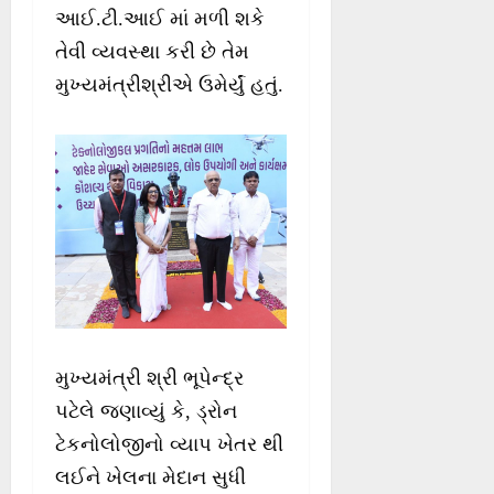
આઈ.ટી.આઈ માં મળી શકે
તેવી વ્યવસ્થા કરી છે તેમ
મુખ્યમંત્રીશ્રીએ ઉમેર્યું હતું.
મુખ્યમંત્રી શ્રી ભૂપેન્દ્ર
પટેલે જણાવ્યું કે, ડ્રોન
ટેકનોલોજીનો વ્યાપ ખેતર થી
લઈને ખેલના મેદાન સુધી