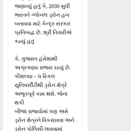
જણાવ્યું હતું કે, 2030 સુધી
ભારતને ગ્લોબલ ડ્રોન હબ
બનાવવા માટે કેન્દ્ર સરકાર
પ્રતિબદ્ધ છે. શ્રી તિવારીએ
કહ્યું હતું
કે, ગુજરાત હંમેશાથી
અગ્રગણ્ય રાજ્ય રહ્યું છે.
કૌશલ્યા – ધ સ્કિલ
યુનિવર્સીટીથી ડ્રોન ક્ષેત્રે
અભૂતપૂર્વ કામ થશે. જેના
થકી
બીજા રાજ્યોમાં પણ અમે
ડ્રોન ક્ષેત્રને વિકસાવવા અને
ડ્રોન પોલિસી લાવવામાં