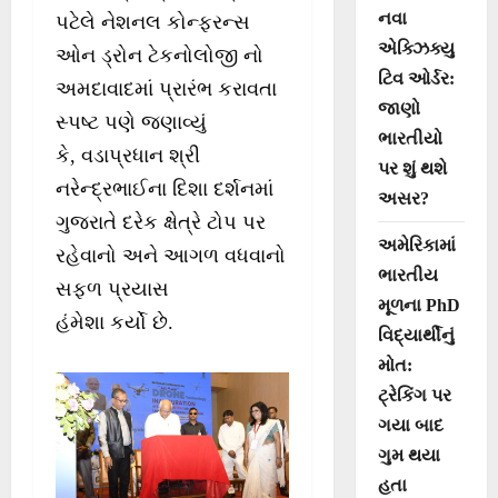
નવા
પટેલે નેશનલ કોન્ફરન્સ
એક્ઝિક્યુ
ઓન ડ્રોન ટેકનોલોજી નો
ટિવ ઓર્ડર:
અમદાવાદમાં પ્રારંભ કરાવતા
જાણો
સ્પષ્ટ પણે જણાવ્યું
ભારતીયો
કે, વડાપ્રધાન શ્રી
પર શું થશે
નરેન્દ્રભાઈના દિશા દર્શનમાં
અસર?
ગુજરાતે દરેક ક્ષેત્રે ટોપ પર
અમેરિકામાં
રહેવાનો અને આગળ વધવાનો
ભારતીય
સફળ પ્રયાસ
મૂળના PhD
હંમેશા કર્યો છે.
વિદ્યાર્થીનું
મોત:
ટ્રેકિંગ પર
ગયા બાદ
ગુમ થયા
હતા