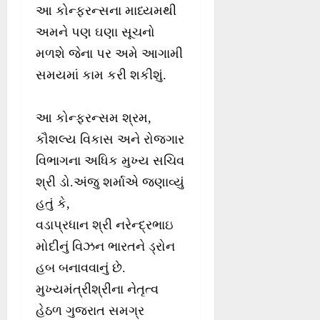
આ કોન્ફરન્સના માધ્યમથી
અમને પણ ઘણા સૂચનો
મળશે જેના પર અમે આગામી
સમયમાં કામ કરી શકીશું.
આ કોન્ફરન્સમ શ્રમ,
કૌશલ્ય વિકાસ અને રોજગાર
વિભાગના અધિક મુખ્ય સચિવ
શ્રી ડો.અંજુ શર્માએ જણાવ્યું
હતું કે,
વડાપ્રધાન શ્રી નરેન્દ્રભાઇ
મોદીનું વિઝન ભારતને ડ્રોન
હબ બનાવવાનું છે.
મુખ્યમંત્રીશ્રીના નેતૃત્વ
હેઠળ ગુજરાત સમગ્ર