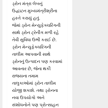
ડ્રોન મંત્રા લેબનું
ઉદ્ધાટન મુખ્યમંત્રીશ્રીના
હસ્તે કરાયું હતું.
જેમાં ડ્રોન મેન્યુફેક્ચરિંગની
સાથે ડ્રોન ટ્રેનીંગ મળી રહે
તેવી સુવિધા ઉભી કરાઈ છે.
ડ્રોન મેન્યુફેક્ચરિંગની
તાલીમ આપવાની સાથે
ડ્રોનનું ઉત્પાદન પણ કરવામાં
આવનાર છે, જેના થકી
રાજ્યના તમામ
તાલુકાઓમાં ડ્રોન તાલીમ
યોજી શકાશે. તથા ડ્રોનના
નવા ઉપયોગો અને
સંશોધનોને પણ પ્રોત્સાહન