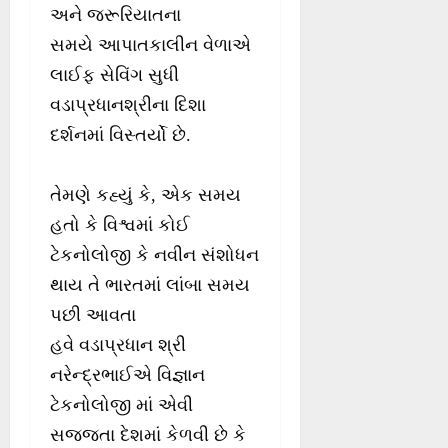
અને જરૂરિયાતના
સમયે આપાતકાલીન વેળાએ
લાઈફ સેવિંગ સુધી
વડાપ્રધાનશ્રીના દિશા
દર્શનમાં વિસ્તર્યો છે.
તેમણે કહ્યું કે, એક સમય
હતો કે વિશ્વમાં કોઈ
ટેકનોલોજી કે નવીન સંશોધન
થાય તે ભારતમાં લાંબા સમય
પછી આવતા
હવે વડાપ્રધાન શ્રી
નરેન્દ્રભાઈએ વિજ્ઞાન
ટેકનોલોજી માં એવી
સજ્જતા દેશમાં કેળવી છે કે