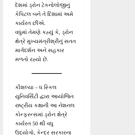
દેશમાં ડ્રોન ટેકનોલોજીનું
કેપિટલ બને તે દિશામાં અમે
કાર્યરત છીએ.
વધુમાં તેમણે કહ્યું કે, ડ્રોન
ક્ષેત્રે મુખ્યમંત્રીશ્રીનું સતત
માર્ગદર્શન અને સહકાર
મળતો રહ્યો છે.
કૌશલ્યા – ધ સ્કિલ
યુનિવર્સિટી દ્વારા આયોજિત
રાષ્ટ્રીય કક્ષાની આ નેશનલ
કોન્ફરન્સમાં ડ્રોન ક્ષેત્રે
કાર્યરત 50 થી વધુ
ઉદ્યોગો, કેન્દ્ર સરકારના