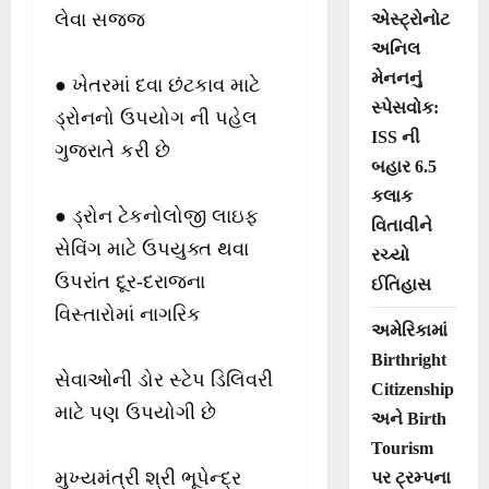
લેવા સજ્જ
એસ્ટ્રોનોટ
અનિલ
મેનનનું
● ખેતરમાં દવા છંટકાવ માટે
સ્પેસવોક:
ડ્રોનનો ઉપયોગ ની પહેલ
ISS ની
ગુજરાતે કરી છે
બહાર 6.5
કલાક
● ડ્રોન ટેકનોલોજી લાઇફ
વિતાવીને
સેવિંગ માટે ઉપયુક્ત થવા
રચ્યો
ઉપરાંત દૂર-દરાજના
ઈતિહાસ
વિસ્તારોમાં નાગરિક
અમેરિકામાં
Birthright
સેવાઓની ડોર સ્ટેપ ડિલિવરી
Citizenship
માટે પણ ઉપયોગી છે
અને Birth
Tourism
મુખ્યમંત્રી શ્રી ભૂપેન્દ્ર
પર ટ્રમ્પના