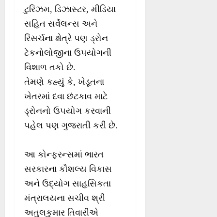
ટુરિઝમ, ડિઝાસ્ટર, મીડિયા
સહિત સર્વેલન્સ અને
રિસર્ચના ક્ષેત્રે પણ ડ્રોન
ટેકનોલોજીના ઉપયોગની
વિશાળ તકો છે.
તેમણે કહ્યું કે, ખેડૂતના
ખેતરમાં દવા છંટકાવ માટે
ડ્રોનનો ઉપયોગ કરવાની
પહેલ પણ ગુજરાતી કરી છે.
આ કોન્ફરન્સમાં ભારત
સરકારના કૌશલ્ય વિકાસ
અને ઉદ્યોગ સાહસિકતા
મંત્રાલયના સચીવ શ્રી
અતુલકુમાર તિવારીએ