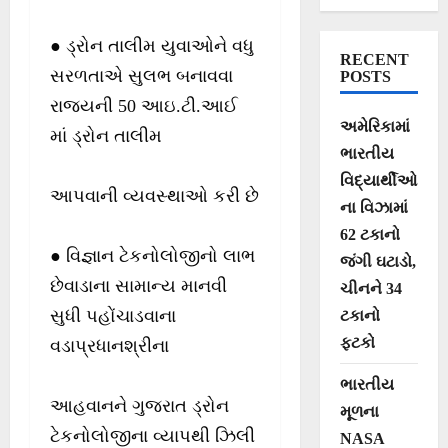
પ્રારંભ કરાવતા
મુખ્યમંત્રી શ્રી
● ડ્રોન તાલીમ યુવાઓને વધુ
RECENT
ભૂપેન્દ્ર પટેલ
સરળતાએ સુલભ બનાવવા
POSTS
રાજ્યની 50 આઇ.ટી.આઈ
અમેરિકામાં
માં ડ્રોન તાલીમ
ભારતીય
વિદ્યાર્થીઓ
આપવાની વ્યવસ્થાઓ કરી છે
ના વિઝામાં
62 ટકાનો
● વિજ્ઞાન ટેકનોલોજીનો લાભ
જંગી ઘટાડો,
છેવાડાના સામાન્ય માનવી
ચીનને 34
સુધી પહોંચાડવાના
ટકાનો
ફટકો
વડાપ્રધાનશ્રીના
ભારતીય
આહવાનને ગુજરાત ડ્રોન
મૂળના
ટેકનોલોજીના વ્યાપથી ઝિલી
NASA