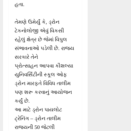
હતા.
તેમણે ઉમેર્યું કે, ડ્રોન
ટેકનોલોજી એવું વિકસી
રહેલું ક્ષેત્ર છે જેમાં વિપુલ
સંભાવનાઓ પડેલી છે. રાજ્ય
સરકારે તેને
પ્રોત્સાહન આપવા કૌશલ્યા
યુનિવર્સિટીની સ્કૂલ ઓફ
ડ્રોન મારફતે વિવિધ તાલીમ
પણ શરૂ કરવાનું આયોજન
કર્યું છે.
આ માટે ડ્રોન પાયલોટ
ટ્રેનિંગ – ડ્રોન તાલીમ
રાજ્યની 50 જેટલી