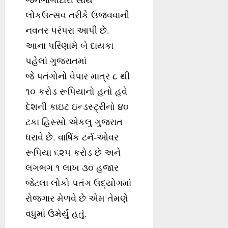
જનભાગીદારી સાથે
લોકઉત્સવ તરીકે ઉજવવાની
નવતર પરંપરા આપી છે.
આના પરિણામે બે દાયકા
પહેલાં ગુજરાતમાં
જે પતંગોનો વેપાર માત્ર ૮ થી
૧૦ કરોડ રૂપિયાનો હતો હવે
દેશની કાઇટ ઇન્ડસ્ટ્રીનો ૪૦
ટકા હિસ્સો એકલુ ગુજરાત
ધરાવે છે. વાર્ષિક ટર્ન-ઓવર
રૂપિયા ૬૨૫ કરોડ છે અને
લગભગ ૧ લાખ ૩૦ હજાર
જેટલા લોકો પતંગ ઉદ્યોગમાં
રોજગાર મેળવે છે એમ તેમણે
વધુમાં ઉમેર્યું હતું.