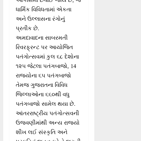
આકાશમાં છવાઈ જાય છે, જે
ધાર્મિક વિવિધતામાં એકતા
અને ઉલ્લાસના રંગોનું
પ્રતીક છે.
અમદાવાદના સાબરમતી
રિવરફ્રન્ટ પર આયોજિત
પતંગોત્સવમાં કુલ ૬૮ દેશોના
૧૨૫ જેટલા પતંગબાજો, 14
રાજ્યોના ૬૫ પતંગબાજો
તેમજ ગુજરાતના વિવિધ
જિલ્લાઓના ૬૬૦થી વધુ
પતંગબાજો સામેલ થયા છે.
આંતરરાષ્ટ્રીય પતંગોત્સવની
ઉજવણીમાંથી અન્ય રાજ્યો
શીખ લઈ સંસ્કૃતિ અને