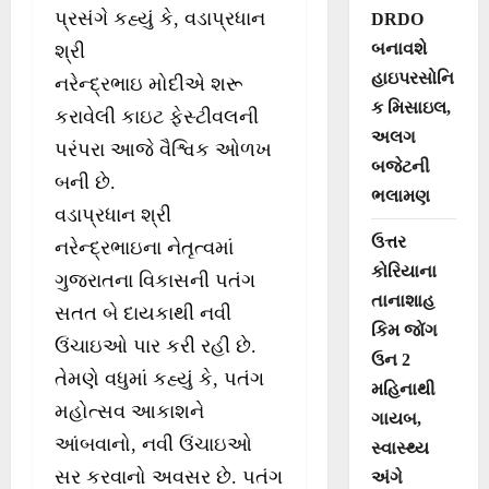
પ્રસંગે કહ્યું કે, વડાપ્રધાન
DRDO
બનાવશે
શ્રી
હાઇપરસોનિ
નરેન્દ્રભાઇ મોદીએ શરૂ
ક મિસાઇલ,
કરાવેલી કાઇટ ફેસ્ટીવલની
અલગ
પરંપરા આજે વૈશ્વિક ઓળખ
બજેટની
બની છે.
ભલામણ
વડાપ્રધાન શ્રી
ઉત્તર
નરેન્દ્રભાઇના નેતૃત્વમાં
કોરિયાના
ગુજરાતના વિકાસની પતંગ
તાનાશાહ
સતત બે દાયકાથી નવી
કિમ જોંગ
ઉંચાઇઓ પાર કરી રહી છે.
ઉન 2
તેમણે વધુમાં કહ્યું કે, પતંગ
મહિનાથી
મહોત્સવ આકાશને
ગાયબ,
આંબવાનો, નવી ઉંચાઇઓ
સ્વાસ્થ્ય
સર કરવાનો અવસર છે. પતંગ
અંગે