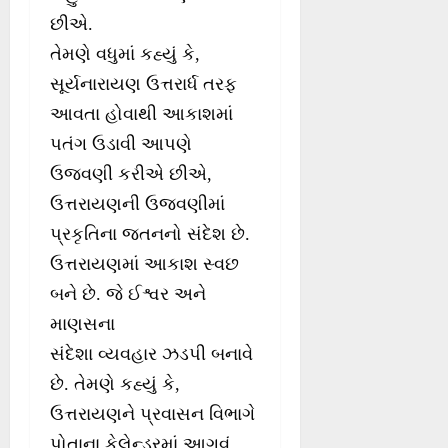
છીએ.
તેમણે વધુમાં કહ્યું કે,
સૂર્યનારાયણ ઉત્તરાર્ધ તરફ
આવતા હોવાથી આકાશમાં
પતંગ ઉડાવી આપણે
ઉજવણી કરીએ છીએ,
ઉત્તરાયણની ઉજવણીમાં
પ્રકૃતિના જતનનો સંદેશ છે.
ઉત્તરાયણમાં આકાશ સ્વછ
બને છે. જે ઈશ્વર અને
માણસના
સંદેશા વ્યવહાર ઝડપી બનાવે
છે. તેમણે કહ્યું કે,
ઉત્તરાયણને પ્રવાસન વિભાગે
પોતાના કેલેન્ડરમાં આગવું