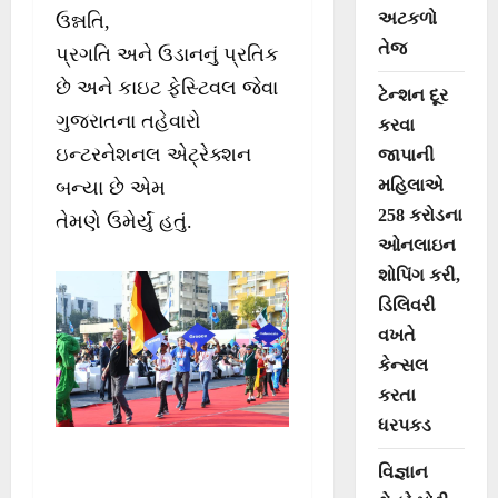
અટકળો
ઉન્નતિ,
તેજ
પ્રગતિ અને ઉડાનનું પ્રતિક
છે અને કાઇટ ફેસ્ટિવલ જેવા
ટેન્શન દૂર
ગુજરાતના તહેવારો
કરવા
ઇન્ટરનેશનલ એટ્રેક્શન
જાપાની
મહિલાએ
બન્યા છે એમ
258 કરોડના
તેમણે ઉમેર્યું હતું.
ઓનલાઇન
શોપિંગ કરી,
ડિલિવરી
વખતે
કેન્સલ
કરતા
ધરપકડ
વિજ્ઞાન