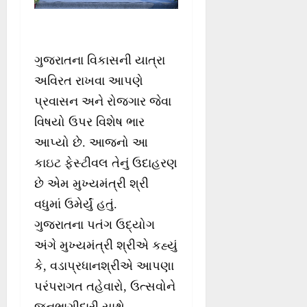
ગુજરાતના વિકાસની યાત્રા
અવિરત રાખવા આપણે
પ્રવાસન અને રોજગાર જેવા
વિષયો ઉપર વિશેષ ભાર
આપ્યો છે. આજનો આ
કાઇટ ફેસ્ટીવલ તેનું ઉદાહરણ
છે એમ મુખ્યમંત્રી શ્રી
વધુમાં ઉમેર્યું હતું.
ગુજરાતના પતંગ ઉદ્યોગ
અંગે મુખ્યમંત્રી શ્રીએ કહ્યું
કે, વડાપ્રધાનશ્રીએ આપણા
પરંપરાગત તહેવારો, ઉત્સવોને