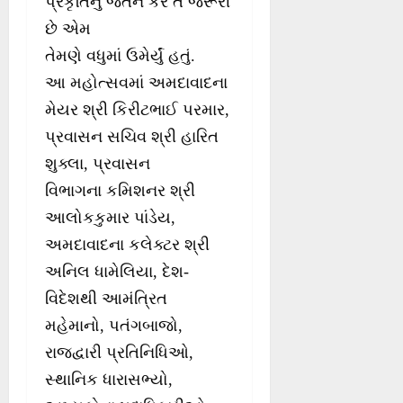
પ્રકૃતિનું જતન કરે તે જરૂરી
છે એમ
તેમણે વધુમાં ઉમેર્યું હતું.
આ મહોત્સવમાં અમદાવાદના
મેયર શ્રી કિરીટભાઈ પરમાર,
પ્રવાસન સચિવ શ્રી હારિત
શુક્લા, પ્રવાસન
વિભાગના કમિશનર શ્રી
આલોકકુમાર પાંડેય,
અમદાવાદના કલેક્ટર શ્રી
અનિલ ધામેલિયા, દેશ-
વિદેશથી આમંત્રિત
મહેમાનો, પતંગબાજો,
રાજદ્વારી પ્રતિનિધિઓ,
સ્થાનિક ધારાસભ્યો,