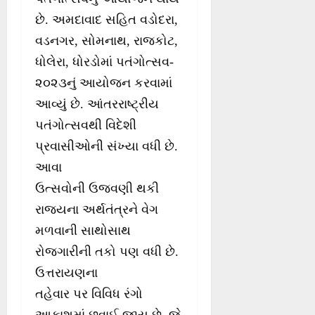
છે. અમદાવાદ સહિત વડોદરા,
વડનગર, સોમનાથ, રાજકોટ,
ધોલેરા, ધોરડોમાં પતંગોત્સવ-
૨૦૨૩નું આયોજન કરવામાં
આવ્યું છે. આંતરરાષ્ટ્રીય
પતંગોત્સવથી વિદેશી
પ્રવાસીઓની સંખ્યા વધી છે.
આવા
ઉત્સવોની ઉજવણી થકી
રાજ્યના અર્થતંત્રને વેગ
મળવાની સાથોસાથ
રોજગારીની તકો પણ વધી છે.
ઉત્તરાયણના
તહેવાર પર વિવિધ રંગો