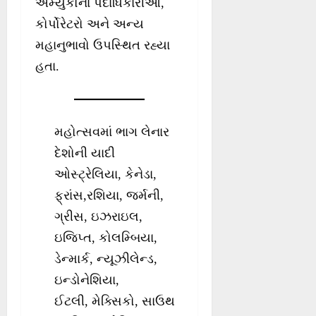
અમ્યુકોના પદાધિકારીઓ,
કોર્પોરેટરો અને અન્ય
મહાનુભાવો ઉપસ્થિત રહ્યા
હતા.
મહોત્સવમાં ભાગ લેનાર
દેશોની યાદી
ઓસ્ટ્રેલિયા, કેનેડા,
ફ્રાંસ,રશિયા, જર્મની,
ગ્રીસ, ઇઝરાઇલ,
ઇજિપ્ત, કોલમ્બિયા,
ડેન્માર્ક, ન્યૂઝીલેન્ડ,
ઇન્ડોનેશિયા,
ઈટલી, મેક્સિકો, સાઉથ