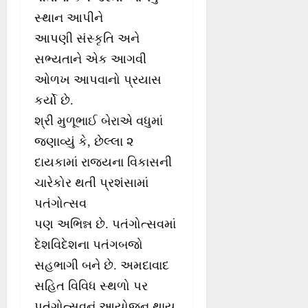
સ્થાન આપીને
આપણી સંસ્કૃતિ અને
સભ્યતાને એક આગવી
ઓળખ આપવાનો પ્રયાસ
કર્યો છે.
શ્રી મુળૂભાઈ બેરાએ વધુમાં
જણાવ્યું કે, છેલ્લા ૨
દાયકામાં રાજ્યના વિકાસની
ચારેકોર થતી પ્રશંસામાં
પતંગોત્સવ
પણ અભિન્ન છે. પતંગોત્સવમાં
દેશવિદેશના પતંગબજો
સહભાગી બને છે. અમદાવાદ
સહિત વિવિધ સ્થળો પર
પતંગોત્સવનું આયોજન થાય