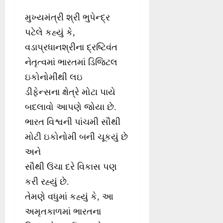
મુખ્યમંત્રી શ્રી ભુપેન્દ્ર
પટેલે કહ્યું કે,
વડાપ્રધાનશ્રીના દ્રષ્ટિવંત
નેતૃત્વમાં ભારતમાં ડિજિટલ
ઇકોનોમીથી લઇ
ડીફેન્સના ક્ષેત્રે મોટા પાયે
બદલાવો આપણે જોયા છે.
ભારત વિશ્વની પાંચમી સૌથી
મોટી ઇકોનોમી બની ચૂકયું છે
અને
સૌથી ઉંચા દરે વિકાસ પણ
કરી રહ્યું છે.
તેમણે વધુમાં કહ્યું કે, આ
અમૃતકાળમાં ભારતના