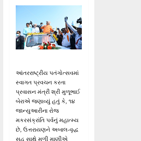
આંતરરાષ્ટ્રીય પતંગોત્સવમાં
સ્વાગત પ્રવચન કરતા
પ્રવાસન મંત્રી શ્રી મુળૂભાઈ
બેરાએ જણાવ્યું હતું કે, ૧૪
જાન્યુઆરીના રોજ
મકરસંક્રાંતિ પર્વનું મહાત્મ્ય
છે, ઉત્તરાયણને અબાલ-વૃદ્ધ
સહુ સાથે મળી માણીએ