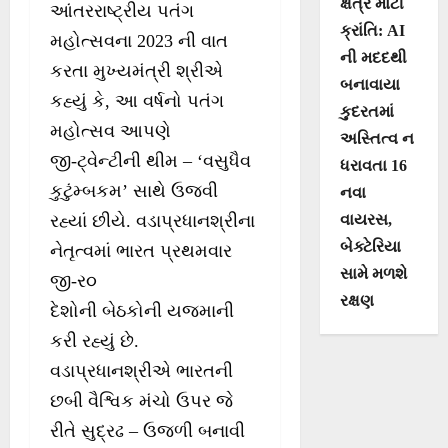
ક્ષેત્રે મોટી
આંતરરાષ્ટ્રીય પતંગ
ક્રાંતિ: AI
મહોત્સવના 2023 ની વાત
ની મદદથી
કરતા મુખ્યમંત્રી શ્રીએ
બનાવાયા
કહ્યું કે, આ વર્ષનો પતંગ
કુદરતમાં
મહોત્સવ આપણે
અસ્તિત્વ ન
જી-ટ્વેન્ટીની થીમ – ‘વસુધૈવ
ધરાવતા 16
કુટુંમ્બકમ’ સાથે ઉજવી
નવા
વાયરસ,
રહ્યાં છીયે. વડાપ્રધાનશ્રીના
બેક્ટેરિયા
નેતૃત્વમાં ભારત પ્રથમવાર
સામે મળશે
જી-ર૦
રક્ષણ
દેશોની બેઠકોની યજમાની
કરી રહ્યું છે.
વડાપ્રધાનશ્રીએ ભારતની
છબી વૈશ્વિક મંચો ઉપર જે
રીતે સુદ્રઢ – ઉજળી બનાવી