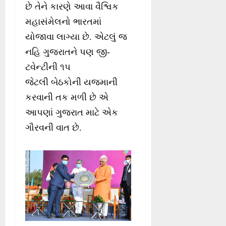
છે તેને કારણે આવા વૈશ્વિક
મહાસંમેલનો ભારતમાં
યોજાવા લાગ્યા છે. એટલું જ
નહિ ગુજરાતને પણ જી-
ટવેન્ટીની ૧પ
જેટલી બેઠકોની યજમાની
કરવાની તક મળી છે એ
આપણાં ગુજરાત માટે એક
ગૌરવની વાત છે.