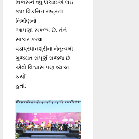
વિકાસને વધુ ઉંચાઇએ લઇ
જઇ વિકસિત રાષ્ટ્રના
નિર્માણનો
આપણો સંકલ્પ છે. તેને
સાકાર કરવા
વડાપ્રધાનશ્રીના નેતૃત્વમાં
ગુજરાત સંપૂર્ણ સજ્જ છે
એવો વિશ્વાસ પણ વ્યક્ત
કર્યો
હતો.