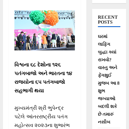
મુખ્યમંત્રીશ્રી
ભૂપેન્દ્ર પટેલ
RECENT
POSTS
ઘરમાં
લાફિંગ
બુદ્ધા ક્યાં
રાખવો?
વિશ્વના ૬૮ દેશોના ૧૨૬
વાસ્તુ અને
પતંગબાજો અને ભારતના ૧૪
ફેંગશુઈ
રાજ્યોના ૬૫ પતંગબાજો
મુજબ આ 8
સહભાગી થયા
શુભ
જગ્યાઓ
બદલી શકે
મુખ્યમંત્રી શ્રી ભુપેન્દ્ર
છે તમારું
પટેલે આંતરરાષ્ટ્રીય પતંગ
નસીબ
મહોત્સવ ૨૦૨૩ના શુભારંભ