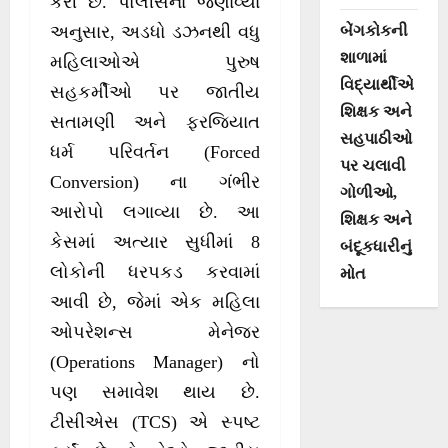
કરી છે. પોલીસના જણાવ્યા
બેંગકોકની
અનુસાર, અડધો ડઝનથી વધુ
શાળામાં
મહિલાઓએ પુરુષ
વિદ્યાર્થીએ
સહકર્મીઓ પર જાતીય
શિક્ષક અને
સતામણી અને ફરજિયાત
સહપાઠીઓ
ધર્મ પરિવર્તન (Forced
પર ચલાવી
Conversion) ના ગંભીર
ગોળીઓ,
આરોપો લગાવ્યા છે. આ
શિક્ષક અને
કેસમાં અત્યાર સુધીમાં 8
બંદૂકધારીનું
લોકોની ધરપકડ કરવામાં
મોત
આવી છે, જેમાં એક મહિલા
ઓપરેશન્સ મેનેજર
(Operations Manager) નો
પણ સમાવેશ થાય છે.
ટીસીએસ (TCS) એ સ્પષ્ટ