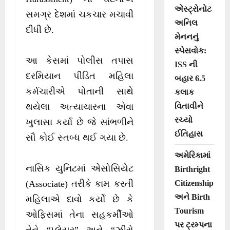
એસ્ટ્રોનોટ
સમગ્ર દેશમાં ચકચાર મચાવી
અનિલ
દીધી છે.
મેનનનું
સ્પેસવોક:
આ કેસમાં પોલીસ તપાસ
ISS ની
દરમિયાન પીડિત મહિલા
બહાર 6.5
કર્મચારીએ પોતાની સાથે
કલાક
વિતાવીને
થયેલા અત્યાચારના એવા
રચ્યો
ખુલાસા કર્યા છે જે સાંભળીને
ઈતિહાસ
સૌ કોઈ સ્તબ્ધ થઈ ગયા છે.
અમેરિકામાં
નાસિક યુનિટમાં એસોસિયેટ
Birthright
Citizenship
(Associate) તરીકે કામ કરતી
અને Birth
મહિલાએ દાવો કર્યો છે કે
Tourism
ઓફિસમાં તેના સહકર્મીઓ
પર ટ્રમ્પના