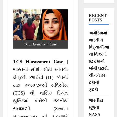
કર્મચારીએ જણાવી
આપવીતી
RECENT
POSTS
અમેરિકામાં
ભારતીય
TCS Harassment Case
વિદ્યાર્થીઓ
ના વિઝામાં
62 ટકાનો
TCS Harassment Case |
જંગી ઘટાડો,
ભારતની સૌથી મોટી ખાનગી
ચીનને 34
ક્ષેત્રની આઈટી (IT) કંપની
ટકાનો
ટાટા કન્સલ્ટન્સી સર્વિસીસ
ફટકો
(TCS) ની નાસિક સ્થિત
ભારતીય
યુનિટમાં બનેલી જાતીય
મૂળના
સતામણી (Sexual
NASA
Harassment) ની ઘટનાએ