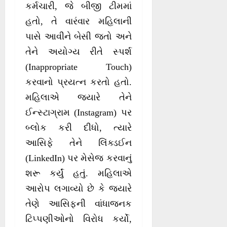
કર્મચારી, જે બીજી ટીમમાં
હતો, તે વારંવાર મહિલાની
પાસે આવીને બેસી જતો અને
તેને અયોગ્ય રીતે સ્પર્શ
(Inappropriate Touch)
કરવાનો પ્રયત્ન કરતો હતો.
મહિલાએ જ્યારે તેને
ઈન્સ્ટાગ્રામ (Instagram) પર
બ્લોક કરી દીધો, ત્યારે
આસિફે તેને લિંક્ડઈન
(LinkedIn) પર મેસેજ કરવાનું
શરૂ કર્યું હતું. મહિલાએ
આરોપ લગાવ્યો છે કે જ્યારે
તેણે આસિફની વાંધાજનક
ટિપ્પણીઓનો વિરોધ કર્યો,