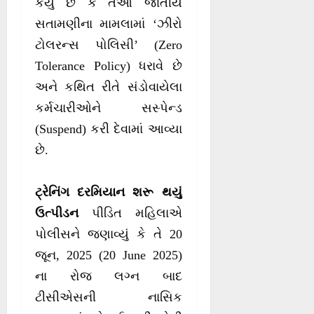
કર્યું છે કે તેઓ જાતીય
સતામણીના મામલામાં ‘ઝીરો
ટોલરન્સ પોલિસી’ (Zero
Tolerance Policy) ધરાવે છે
અને કથિત રીતે સંડોવાયેલા
કર્મચારીઓને સસ્પેન્ડ
(Suspend) કરી દેવામાં આવ્યા
છે.
ટ્રેનિંગ દરમિયાન શરૂ થયું
ઉત્પીડન
પીડિત મહિલાએ
પોલીસને જણાવ્યું કે તે 20
જૂન, 2025 (20 June 2025)
ના રોજ લગ્ન બાદ
ટીસીએસની નાસિક