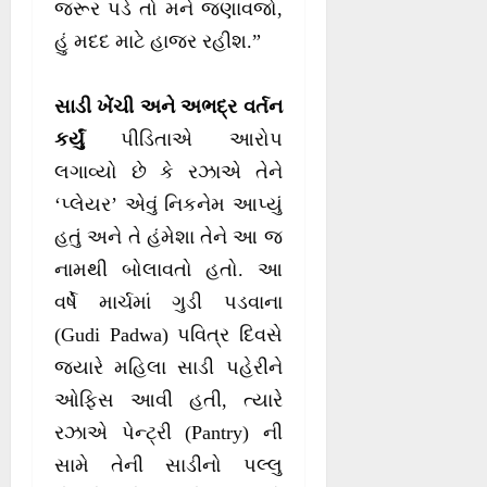
જરૂર પડે તો મને જણાવજો,
હું મદદ માટે હાજર રહીશ.”
સાડી ખેંચી અને અભદ્ર વર્તન
કર્યું
પીડિતાએ આરોપ
લગાવ્યો છે કે રઝાએ તેને
‘પ્લેયર’ એવું નિકનેમ આપ્યું
હતું અને તે હંમેશા તેને આ જ
નામથી બોલાવતો હતો. આ
વર્ષે માર્ચમાં ગુડી પડવાના
(Gudi Padwa) પવિત્ર દિવસે
જ્યારે મહિલા સાડી પહેરીને
ઓફિસ આવી હતી, ત્યારે
રઝાએ પેન્ટ્રી (Pantry) ની
સામે તેની સાડીનો પલ્લુ