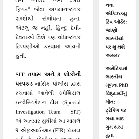
તેને “પ્લેયર” અને “ઝીરો
નવા
ફિગર” જેવા અપમાનજનક
એક્ઝિક્યુ
શબ્દોથી સંબોધતા હતા.
ટિવ ઓર્ડર:
એટલું જ નહીં, હિન્દુ દેવી-
જાણો
દેવતાઓ વિશે પણ વાંધાજનક
ભારતીયો
ટિપ્પણીઓ કરવામાં આવતી
પર શું થશે
અસર?
હતી.
અમેરિકામાં
SIT તપાસ અને 8 લોકોની
ભારતીય
ધરપકડ
નાસિક પોલીસ દ્વારા
મૂળના PhD
રચવામાં આવેલી સ્પેશિયલ
વિદ્યાર્થીનું
મોત:
ઇન્વેસ્ટિગેશન ટીમ (Special
ટ્રેકિંગ પર
Investigation Team – SIT)
ગયા બાદ
એ અત્યાર સુધીમાં આ મામલે
ગુમ થયા
9 એફઆઈઆર (FIR) દાખલ
હતા