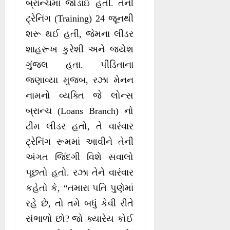
બ્રાન્ચમાં જોડાઈ હતી. તેની
ટ્રેનિંગ (Training) 24 જૂનથી
શરૂ થઈ હતી, જેમના લીડર
શાહરૂખ કુરેશી અને જયેશ
ગુંજલ હતા. પીડિતાના
જણાવ્યા મુજબ, રઝા મેનન
નામનો વ્યક્તિ જે લોન્સ
બ્રાન્ચ (Loans Branch) નો
ટીમ લીડર હતો, તે વારંવાર
ટ્રેનિંગ રૂમમાં આવીને તેની
અંગત જિંદગી વિશે સવાલો
પૂછતો હતો. રઝા તેને વારંવાર
કહેતો કે, “તમારા પતિ પુણેમાં
રહે છે, તો તમે બધું કેવી રીતે
સંભાળો છો? જો ક્યારેય કોઈ