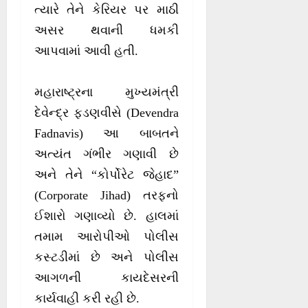
ત્યારે તેને કેરિયર પર માઠી
અસર થવાની ધમકી
આપવામાં આવી હતી.
મહારાષ્ટ્રના મુખ્યમંત્રી
દેવેન્દ્ર ફડણવીસે (Devendra
Fadnavis) આ બાબતને
અત્યંત ગંભીર ગણાવી છે
અને તેને “કોર્પોરેટ જેહાદ”
(Corporate Jihad) તરફનો
ઈશારો ગણાવ્યો છે. હાલમાં
તમામ આરોપીઓ પોલીસ
કસ્ટડીમાં છે અને પોલીસ
આગળની કાયદેસરની
કાર્યવાહી કરી રહી છે.