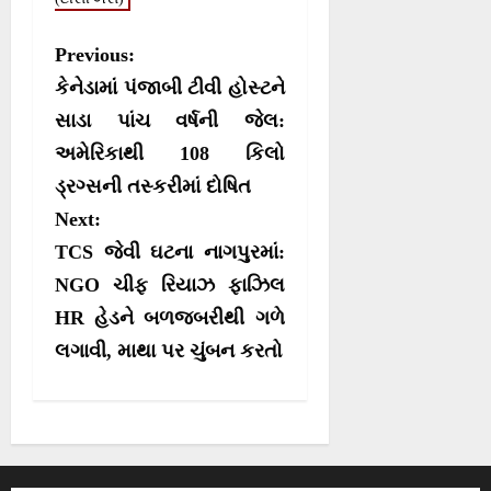
P
Previous:
o
કેનેડામાં પંજાબી ટીવી હોસ્ટને
s
સાડા પાંચ વર્ષની જેલ:
અમેરિકાથી 108 કિલો
t
ડ્રગ્સની તસ્કરીમાં દોષિત
n
Next:
a
TCS જેવી ઘટના નાગપુરમાં:
v
NGO ચીફ રિયાઝ ફાઝિલ
i
HR હેડને બળજબરીથી ગળે
g
લગાવી, માથા પર ચુંબન કરતો
a
t
i
o