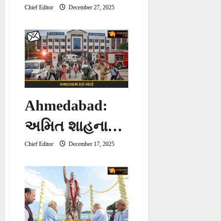
પ્રહારની
Chief Editor
December 27, 2025
તૈયારી… ગૃહ
મંત્રી Amit
Shahએ આપ્યો
દેશવ્યાપી
Ahmedabad:
‘એન્ટી-ટેરર
અમિત શાહના
ગ્રીડ’નો મંત્ર
લોકસભા
Chief Editor
December 17, 2025
વિસ્તારની
જાણીતી સ્કૂલોને
બોમ્બથી