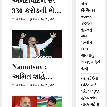
અમદાવાદને રૂ.
ગેસ
330 કરોડની ભેટ:
સિલિન્ડર
બ્લાસ્ટ:
અમિત શાહે
Chief Editor
December 28, 2025
કેરળના
વેસ્ટર્ન ટ્રંક
યુવકનું
મોત,
મેઈન લાઇનનું
પત્નીને
કર્યું લોકાર્પણ
UAE
લાવવાનું
સપનું અધૂરું
Namotsav :
રહ્યું
અમિત શાહે
ન્યૂ યોર્કના
અમદાવાદમાં PM
ઈન્ડિયા ડે
Chief Editor
December 28, 2025
પરેડમાં પૂજા
મોદીના જીવન
હેગડે અને
તારક મહેતા
પર આધારિત