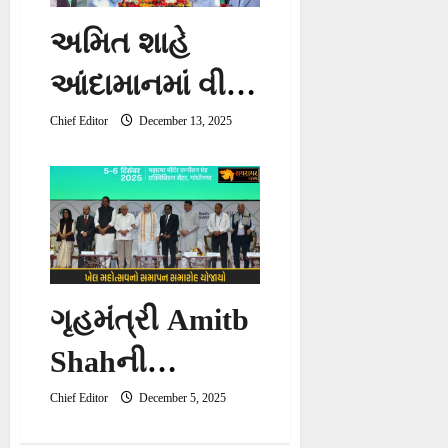
ઉડાવાની ધમકી
અમિત શાહે
આંદામાનમાં વીર
સાવરકરની
Chief Editor
December 13, 2025
પ્રતિમાનું
અનાવરણ કર્યું
ગૃહમંત્રી Amitb
Shahની
અધ્યક્ષતામાં ખેલ
Chief Editor
December 5, 2025
મહોત્સવનો