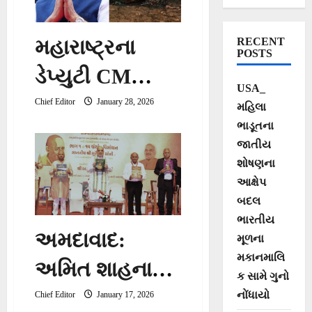
મહારાષ્ટ્રના
RECENT
POSTS
ડેપ્યુટી CM
USA_
અજિત પવારનું
Chief Editor
January 28, 2026
મહિલા
ભાડૂતના
પ્લેન ક્રેશમાં
જાતીય
નિધન,
શોષણના
આક્ષેપ
બારામતીમાં
બદલ
સર્જાયો
ભારતીય
અમદાવાદ:
મૂળના
અકસ્માત
મકાનમાલિ
અમિત શાહના
ક સામે ગુનો
હસ્તે ‘આદિ
નોંધાયો
Chief Editor
January 17, 2026