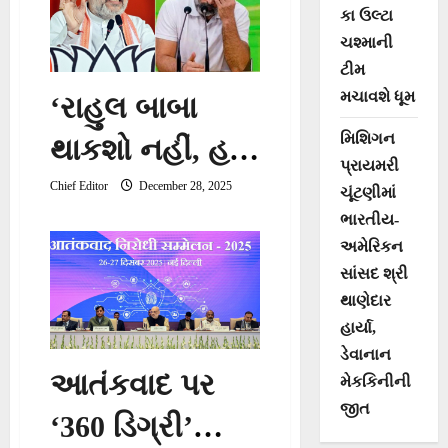
કા ઉલ્ટા
મલ્ટિમીડિયા શૉનું
ચશ્માની
ટીમ
ઉદ્ઘાટન કર્યું
મચાવશે ધૂમ
‘રાહુલ બાબા
મિશિગન
થાકશો નહીં, હજુ
પ્રાયમરી
તો વધુ હારવાનું
Chief Editor
December 28, 2025
ચૂંટણીમાં
ભારતીય-
બાકી છે…’,
અમેરિકન
Amit Shah
સાંસદ શ્રી
થાણેદાર
હાર્યા,
ડેવાનાન
આતંકવાદ પર
મેકકિનીની
જીત
‘360 ડિગ્રી’