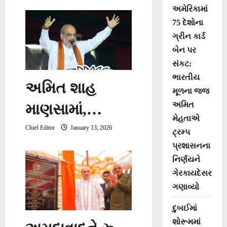
શંકરાચાર્ય
અમેરિકામાં
75 દેશોના
સમગ્ર’
ગ્રીન કાર્ડ
ગ્રંથાવલીનું
બેન પર
સંકટ:
વિમોચન
ભારતીય
અમિત શાહ
મૂળના જજ
અમિત
માણસામાં,
મેહતાએ
રૂપિયા 267
Chief Editor
January 13, 2026
ટ્રમ્પ
પ્રશાસનના
કરોડના
નિર્ણયને
વિકાસકાર્યોની
ગેરકાયદેસર
ગણાવ્યો
ભેટ આપી
દુબઈમાં
શોરૂમમાં