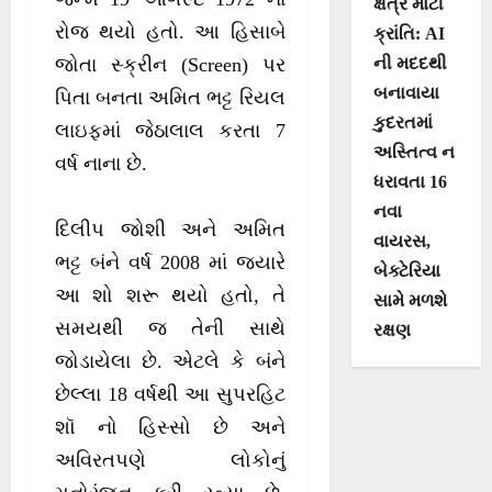
ક્ષેત્રે મોટી
રોજ થયો હતો. આ હિસાબે
ક્રાંતિ: AI
ની મદદથી
જોતા સ્ક્રીન (Screen) પર
બનાવાયા
પિતા બનતા અમિત ભટ્ટ રિયલ
કુદરતમાં
લાઇફમાં જેઠાલાલ કરતા 7
અસ્તિત્વ ન
વર્ષ નાના છે.
ધરાવતા 16
નવા
દિલીપ જોશી અને અમિત
વાયરસ,
ભટ્ટ બંને વર્ષ 2008 માં જ્યારે
બેક્ટેરિયા
આ શો શરૂ થયો હતો, તે
સામે મળશે
સમયથી જ તેની સાથે
રક્ષણ
જોડાયેલા છે. એટલે કે બંને
છેલ્લા 18 વર્ષથી આ સુપરહિટ
શૉ નો હિસ્સો છે અને
અવિરતપણે લોકોનું