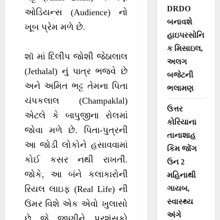
DRDO
ઓડિયન્સ (Audience) નો
બનાવશે
ખૂબ પ્રેમ મળે છે.
હાઇપરસોનિ
ક મિસાઇલ,
શૉ માં દિલીપ જોશી જેઠાલાલ
અલગ
(Jethalal) નું પાત્ર ભજવે છે
બજેટની
અને અમિત ભટ્ટ તેમના પિતા
ભલામણ
ચંપકલાલ (Champaklal)
ઉત્તર
એટલે કે બાપુજીના રોલમાં
કોરિયાના
જોવા મળે છે. પિતા-પુત્રની
તાનાશાહ
આ જોડી લોકોને હસાવવામાં
કિમ જોંગ
કોઈ કસર નથી રાખતી.
ઉન 2
જોકે, આ બંને કલાકારોની
મહિનાથી
ગાયબ,
રિયલ લાઇફ (Real Life) ની
સ્વાસ્થ્ય
ઉંમર વિશે એક એવો ખુલાસો
અંગે
છે જે જાણીને પ્રશંસકો