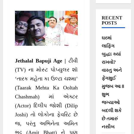
બંનેની સાચી ઉંમર
RECENT
POSTS
ઘરમાં
લાફિંગ
બુદ્ધા ક્યાં
Jethalal Bapuji Age |
ટીવી
રાખવો?
(TV) ના મોસ્ટ પોપ્યુલર શૉ
વાસ્તુ અને
ફેંગશુઈ
‘તારક મહેતા કા ઉલ્ટા ચશ્મા’
મુજબ આ 8
(Taarak Mehta Ka Ooltah
શુભ
Chashmah) માં એક્ટર
જગ્યાઓ
(Actor) દિલીપ જોશી (Dilip
બદલી શકે
Joshi) તો લોકોના ફેવરિટ છે
છે તમારું
જ, પરંતુ અભિનેતા અમિત
નસીબ
ભટ્ટ (Amit Bhatt) ને પણ