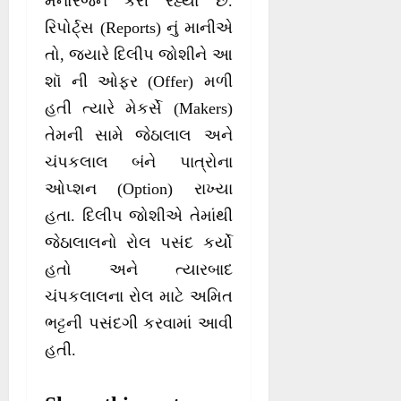
મનોરંજન કરી રહ્યા છે.
રિપોર્ટ્સ (Reports) નું માનીએ
તો, જ્યારે દિલીપ જોશીને આ
શૉ ની ઓફર (Offer) મળી
હતી ત્યારે મેકર્સે (Makers)
તેમની સામે જેઠાલાલ અને
ચંપકલાલ બંને પાત્રોના
ઓપ્શન (Option) રાખ્યા
હતા. દિલીપ જોશીએ તેમાંથી
જેઠાલાલનો રોલ પસંદ કર્યો
હતો અને ત્યારબાદ
ચંપકલાલના રોલ માટે અમિત
ભટ્ટની પસંદગી કરવામાં આવી
હતી.