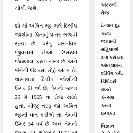
અટકળો
ચોંકી જશે.
તેજ
ટેન્શન દૂર
શૉ માં અમિત ભટ્ટ ભલે દિલીપ
કરવા
જોશીના પિતાનું પાત્ર ભજવી
જાપાની
રહ્યા છે, પરંતુ વાસ્તવિક
મહિલાએ
જીવનમાં તેઓ ઉંમરમાં
258 કરોડના
જેઠાલાલ કરતા નાના છે અને
ઓનલાઇન
બંનેની ઉંમરમાં મોટું અંતર છે.
શોપિંગ કરી,
વાસ્તવમાં દિલીપ જોશીની
ડિલિવરી
ઉંમર 61 વર્ષ છે, તેમનો જન્મ
વખતે
26 મે 1965 ના રોજ થયો
કેન્સલ
કરતા
હતો. બીજી તરફ જો અમિત
ધરપકડ
ભટ્ટની વાત કરીએ તો તેમની
ઉંમર 54 વર્ષ છે અને તેમનો
વિજ્ઞાન
જન્મ 19 ઓગસ્ટ 1972 ના