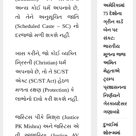
અમેરિકામાં
અન્ય કોઈ ધર્મ અપનાવે છે,
75 દેશોના
તો તેને અનુસૂચિત જાતિ
ગ્રીન કાર્ડ
(Scheduled Caste – SC) નો
બેન પર
દરજ્જો મળી શકશે નહીં.
સંકટ:
ભારતીય
ખાસ કરીને, જો કોઈ વ્યક્તિ
મૂળના જજ
ખ્રિસ્તી (Christian) ધર્મ
અમિત
મેહતાએ
અપનાવે છે, તો તે SC/ST
ટ્રમ્પ
એક્ટ (SC/ST Act) હેઠળ
પ્રશાસનના
મળતા રક્ષણ (Protection) કે
નિર્ણયને
લાભોનો દાવો કરી શકશે નહીં.
ગેરકાયદેસર
ગણાવ્યો
જસ્ટિસ પીકે મિશ્રા (Justice
દુબઈમાં
PK Mishra) અને જસ્ટિસ એ
શોરૂમમાં
વી અંજારિયા (Justice AV