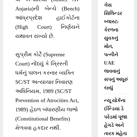
ગેસ
Anjaria)ની બેન્ચે (Bench)
સિલિન્ડર
આંધ્રપ્રદેશ હાઈકોર્ટના
બ્લાસ્ટ:
(High Court) નિર્ણયને
કેરળના
યથાવત રાખ્યો છે.
યુવકનું
મોત,
સુપ્રીમ કોર્ટે (Supreme
પત્નીને
UAE
Court) નોંધ્યું કે ખ્રિસ્તી
લાવવાનું
ધર્મનું પાલન કરનાર વ્યક્તિ
સપનું અધૂરું
SC/ST અત્યાચાર નિવારણ
રહ્યું
અધિનિયમ, 1989 (SC/ST
Prevention of Atrocities Act,
ન્યૂ યોર્કના
ઈન્ડિયા ડે
1989) હેઠળ બંધારણીય લાભો
પરેડમાં પૂજા
(Constitutional Benefits)
હેગડે અને
મેળવવા હકદાર નથી.
તારક મહેતા