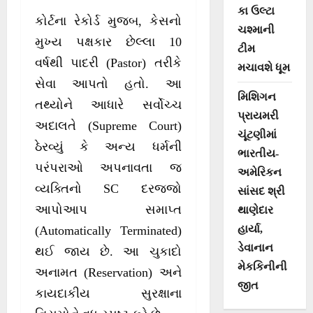
કા ઉલ્ટા
કોર્ટના રેકોર્ડ મુજબ, કેસનો
ચશ્માની
મુખ્ય પક્ષકાર છેલ્લા 10
ટીમ
વર્ષથી પાદરી (Pastor) તરીકે
મચાવશે ધૂમ
સેવા આપતો હતો. આ
મિશિગન
તથ્યોને આધારે સર્વોચ્ચ
પ્રાયમરી
અદાલતે (Supreme Court)
ચૂંટણીમાં
ઠેરવ્યું કે અન્ય ધર્મની
ભારતીય-
પરંપરાઓ અપનાવતા જ
અમેરિકન
વ્યક્તિનો SC દરજ્જો
સાંસદ શ્રી
આપોઆપ સમાપ્ત
થાણેદાર
હાર્યા,
(Automatically Terminated)
ડેવાનાન
થઈ જાય છે. આ ચુકાદો
મેકકિનીની
અનામત (Reservation) અને
જીત
કાયદાકીય સુરક્ષાના