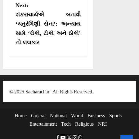
Next:
n
શંકરાચાર્યએ બનાવી
a
‘ચતુરંગિણી સેના’: અન્યાય
v
સામે ‘રોકો, ટોકો અને ઠોકો’
i
નો લલકાર
g
a
t
i
o
© 2025 Sacharachar | All Rights Reserved.
n
Home
Gujarat
National
World
Business
Sports
Entertainment
Tech
Religious
NRI
F
Y
T
I
W