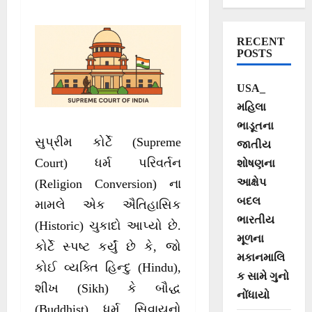
ઐતિહાસિક ચુકાદો
RECENT
POSTS
USA_
મહિલા
ભાડૂતના
સુપ્રીમ કોર્ટે (Supreme
જાતીય
Court) ધર્મ પરિવર્તન
શોષણના
આક્ષેપ
(Religion Conversion) ના
બદલ
મામલે એક ઐતિહાસિક
ભારતીય
(Historic) ચુકાદો આપ્યો છે.
મૂળના
કોર્ટે સ્પષ્ટ કર્યું છે કે, જો
મકાનમાલિ
કોઈ વ્યક્તિ હિન્દુ (Hindu),
ક સામે ગુનો
શીખ (Sikh) કે બૌદ્ધ
નોંધાયો
(Buddhist) ધર્મ સિવાયનો