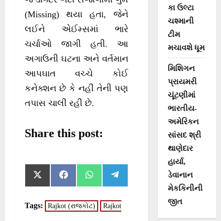
કા ઉલ્ટા
(Missing) થયા હતા, જેને
ચશ્માની
લઈને એઈમ્સમાં ભારે
ટીમ
ચર્ચાઓ જાગી હતી. આ
મચાવશે ધૂમ
અગાઉની ઘટના અને વર્તમાન
મિશિગન
આપઘાત વચ્ચે કોઈ
પ્રાયમરી
કનેક્શન છે કે નહીં તેની પણ
ચૂંટણીમાં
તપાસ ચાલી રહી છે.
ભારતીય-
અમેરિકન
Share this post:
સાંસદ શ્રી
થાણેદાર
હાર્યા,
S
S
S
S
X
F
W
T
ડેવાનાન
h
h
h
h
(
a
h
e
મેકકિનીની
a
a
a
a
T
c
a
l
r
r
r
r
w
e
t
e
જીત
Tags:
Rajkot (રાજકોટ)
Rajkot
e
e
e
e
i
b
s
g
o
o
o
o
t
o
A
r