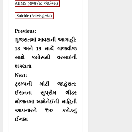
n
n
n
n
AIIMS (રાજકોટ એઈમ્સ)
t
o
p
a
e
k
p
m
r
Suicide (આત્મહત્યા)
)
P
Previous:
o
ગુજરાતમાં માવઠાની આગાહી:
s
18 અને 19 માર્ચે ગાજવીજ
સાથે કમોસમી વરસાદની
t
શક્યતા
n
Next:
a
ટ્રમ્પની મોટી જાહેરાત:
v
ઈરાનના સુપ્રીમ લીડર
i
મોજતબા ખામેનેઈની માહિતી
g
આપનારને ₹92 કરોડનું
a
ઈનામ
t