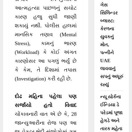
ગેસ
આત્મહત્યા પાછળનું સચોટ
સિલિન્ડર
કારણ હજુ સુધી જાણી
બ્લાસ્ટ:
શકાયું નથી. પોલીસ હાલમાં
કેરળના
માનસિક તણાવ (Mental
યુવકનું
Stress), કામનું ભારણ
મોત,
(Workload) કે કોઈ અંગત
પત્નીને
UAE
કારણોસર આ પગલું ભર્યું છે
લાવવાનું
કે કેમ, તે દિશામાં તપાસ
સપનું અધૂરું
(Investigation) કરી રહી છે.
રહ્યું
દોઢ મહિના પહેલા પણ
ન્યૂ યોર્કના
ઈન્ડિયા ડે
સર્જાયો હતો વિવાદ
પરેડમાં પૂજા
ચોંકાવનારી વાત એ છે કે, 28
હેગડે અને
જાન્યુઆરીના રોજ પણ આ
તારક મહેતા
જ ડોક્ટર ભેદી સંજોગોમાં ગુમ