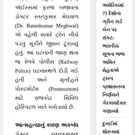
અમેરિકામાં
એઈમ્સમાં ફરજ બજાવતા
75 દેશોના
ડોક્ટર રતનકુમાર મેઘવાળ
ગ્રીન કાર્ડ
(Dr. Ratankumar Meghwal)
બેન પર
એ વહેલી સવારે ટ્રેન નીચે
સંકટ:
પડતું મૂકીને જીવન ટૂંકાવ્યું
ભારતીય
હતું. આ ઘટનાની જાણ થતા
મૂળના જજ
જ રેલવે પોલીસ (Railway
અમિત
મેહતાએ
Police) ઘટનાસ્થળે દોડી ગઈ
ટ્રમ્પ
હતી અને મૃતદેહને
પ્રશાસનના
પોસ્ટમોર્ટમ (Postmortem)
નિર્ણયને
માટે રાજકોટ સિવિલ
ગેરકાયદેસર
હોસ્પિટલ ખાતે ખસેડાયો છે.
ગણાવ્યો
દુબઈમાં
આત્મહત્યાનું કારણ અકબંધ
શોરૂમમાં
ડોક્ટર રતનકુમારના