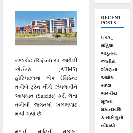
ટૂંકાવ્યું
RECENT
POSTS
USA_
મહિલા
ભાડૂતના
રાજકોટ (Rajkot) માં આવેલી
જાતીય
એઈમ્સ (AIIMS)
શોષણના
આક્ષેપ
હોસ્પિટલના એક રેસિડેન્ટ
બદલ
તબીબે ટ્રેન નીચે ઝંપલાવીને
ભારતીય
આપઘાત (Suicide) કરી લેતા
મૂળના
તબીબી જગતમાં ખળભળાટ
મકાનમાલિ
મચી ગયો છે.
ક સામે ગુનો
નોંધાયો
મળતી માહિતી મુજબ,