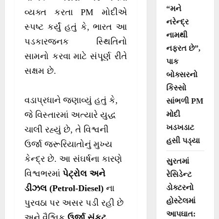
“મને
વ્યક્ત કરતા PM મોદીએ
નરેન્દ્ર
સ્પષ્ટ કર્યું હતું કે, ભારત આ
નામથી
પડકારજનક સ્થિતિનો
નફરત છે”,
સામનો કરવા માટે સંપૂર્ણ રીતે
પાક
સક્ષમ છે.
બોક્સરનો
કિસ્સો
વડાપ્રધાને જણાવ્યું હતું કે,
સાંભળી PM
મોદી
જે વિસ્તારમાં અત્યારે યુદ્ધ
ખડખડાટ
ચાલી રહ્યું છે, તે વિશ્વની
હસી પડ્યા
ઉર્જા જરૂરિયાતોનું મુખ્ય
કેન્દ્ર છે. આ સંઘર્ષના કારણે
સુરતમાં
વિશ્વભરમાં
પેટ્રોલ અને
રેસિડેન્ટ
ડોક્ટરનો
ડીઝલ (Petrol-Diesel)
ના
હોસ્ટેલમાં
પુરવઠા પર અસર પડી રહી છે
આપઘાત:
અને વૈશ્વિક
ઉર્જા સંકટ