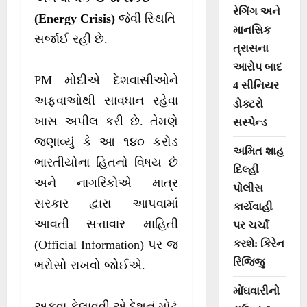
રેગિંગ અને
(Energy Crisis)
જેવી સ્થિતિ
માનસિક
સર્જાઈ રહી છે.
ત્રાસના
આરોપ બાદ
PM મોદીએ દેશવાસીઓને
4 સીનિયર
અફવાઓથી સાવધાન રહેવા
ડોક્ટરો
ખાસ અપીલ કરી છે. તેમણે
સસ્પેન્ડ
જણાવ્યું કે આ ૧૪૦ કરોડ
અમિત શાહ
ભારતીયોના હિતનો વિષય છે
દિલ્હી
અને નાગરિકોએ માત્ર
પોલીસ
સરકાર દ્વારા આપવામાં
કાર્યવાહી
આવતી સત્તાવાર માહિતી
પર ચર્ચા
કરશે: કિરેન
(Official Information) પર જ
રિજિજુ
ભરોસો રાખવો જોઈએ.
મોંઘવારીનો
અફવા ફેલાવવી એ દેશનું મોટું