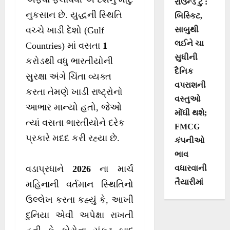
રાઉન્ડ ટુ :
નુકસાન છે. યુદ્ધની સ્થિતિ
બિસ્કિટ,
સાબુથી
વચ્ચે ખાડી દેશો (Gulf
લઈને ચા
Countries) માં વસતા
1
સુધીની
કરોડથી વધુ ભારતીયોની
દૈનિક
સુરક્ષા અંગે ચિંતા વ્યક્ત
વપરાશની
કરતા તેમણે ખાડી રાષ્ટ્રોનો
વસ્તુઓ
આભાર માન્યો હતો, જેઓ
મોંઘી થશે;
ત્યાં વસતા ભારતીયોને દરેક
FMCG
પ્રકારે મદદ કરી રહ્યા છે.
કંપનીઓ
ભાવ
વધારવાની
વડાપ્રધાને
2026
ના માર્ચ
તૈયારીમાં
મહિનાની વર્તમાન સ્થિતિનો
ઉલ્લેખ કરતા કહ્યું કે, આખી
દુનિયા એવી અપેક્ષા રાખતી