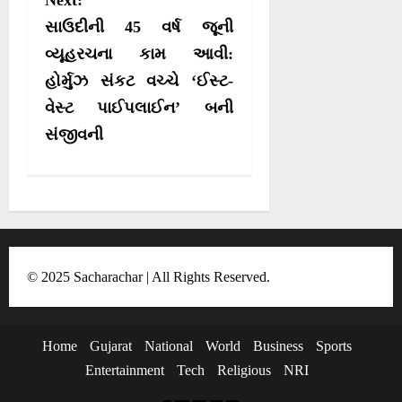
a
સાઉદીની 45 વર્ષ જૂની
v
વ્યૂહરચના કામ આવી:
i
હોર્મુઝ સંકટ વચ્ચે ‘ઈસ્ટ-
g
વેસ્ટ પાઈપલાઈન’ બની
a
સંજીવની
t
i
o
n
© 2025 Sacharachar | All Rights Reserved.
Home
Gujarat
National
World
Business
Sports
Entertainment
Tech
Religious
NRI