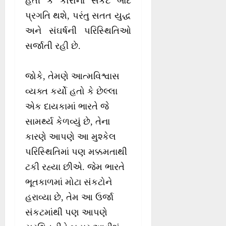
હતી કે કોરોના સંકટ બાદ
પ્રગતિ થશે, પરંતુ સતત યુદ્ધ
અને સંઘર્ષની પરિસ્થિતિઓ
સર્જાતી રહી છે.
જોકે, તેમણે આત્મવિશ્વાસ
વ્યક્ત કર્યો હતો કે છેલ્લા
એક દાયકામાં ભારતે જે
સામર્થ્ય કેળવ્યું છે, તેના
કારણે આપણે આ મુશ્કેલ
પરિસ્થિતિમાં પણ મક્કમતાથી
ટકી રહ્યા છીએ. જેમ ભારતે
ભૂતકાળમાં મોટા સંકટોને
હરાવ્યા છે, તેમ આ ઉર્જા
સંકટમાંથી પણ આપણે