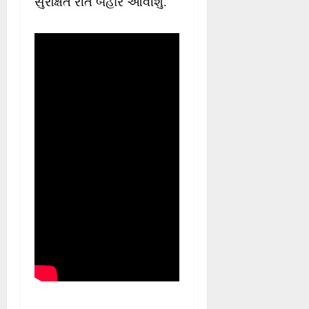
સુરક્ષિત રીતે બહાર આવીશું.