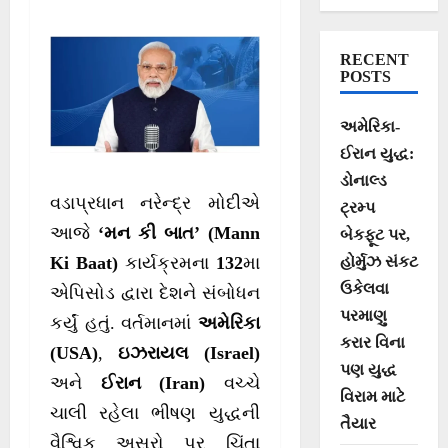
દેશવાસીઓને મક્કમ
સંદેશ
RECENT
POSTS
અમેરિકા-
ઈરાન યુદ્ધ:
ડોનાલ્ડ
વડાપ્રધાન નરેન્દ્ર મોદીએ
ટ્રમ્પ
આજે
‘મન કી બાત’ (Mann
બેકફૂટ પર,
હોર્મુઝ સંકટ
Ki Baat)
કાર્યક્રમના
132
મા
ઉકેલવા
એપિસોડ દ્વારા દેશને સંબોધન
પરમાણુ
કર્યું હતું. વર્તમાનમાં
અમેરિકા
કરાર વિના
(USA)
,
ઇઝરાયલ (Israel)
પણ યુદ્ધ
અને
ઈરાન (Iran)
વચ્ચે
વિરામ માટે
ચાલી રહેલા ભીષણ યુદ્ધની
તૈયાર
વૈશ્વિક અસરો પર ચિંતા