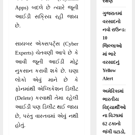
રક્ષણ
Apps) બદલે છે ત્યારે જૂની
ગુજરાતમાં
આઈડી સક્રિય રહી જાય
વરસાદનો
છે.
નવો રાઉન્ડ:
10
સાયબર એક્સપર્ટ્સ (Cyber
જિલ્લાઓ
Experts) ચેતવણી આપે છે કે
માં ભારે
આવી જૂની આઈડી મોટું
વરસાદનું
Yellow
નુકસાન કરાવી શકે છે. ઘણા
Alert
લોકો એવું માને છે કે
ફોનમાંથી એપ્લિકેશન ડિલીટ
અમેરિકામાં
(Delete) કરવાથી તેમા રહેલી
ભારતીય
આઈડી પણ ડિલીટ થઈ જાય
વિદ્યાર્થીઓ
ના વિઝામાં
છે, પરંતુ વાસ્તવમાં એવું નથી
62 ટકાનો
હોતું.
જંગી ઘટાડો,