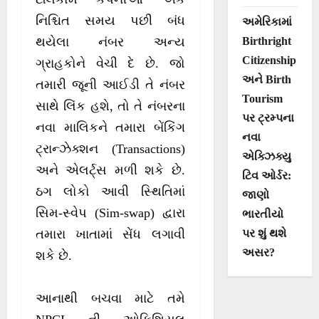
નિશ્ચિત સમય પછી બંધ
અમેરિકામાં
Birthright
થયેલા નંબર અન્ય
Citizenship
ગ્રાહકોને વેચી દે છે. જો
અને Birth
તમારી જૂની આઈડી તે નંબર
Tourism
સાથે લિંક હશે, તો તે નંબરના
પર ટ્રમ્પના
નવા માલિકને તમારા બેંકિંગ
નવા
ટ્રાન્ઝેક્શન (Transactions)
એક્ઝિક્યુ
અને એલર્ટ્સ મળી શકે છે.
ટિવ ઓર્ડર:
ઠગ લોકો આવી સ્થિતિમાં
જાણો
સિમ-સ્વેપ (Sim-swap) દ્વારા
ભારતીયો
પર શું થશે
તમારા ખાતામાં સેંધ લગાવી
અસર?
શકે છે.
આનાથી બચવા માટે તમે