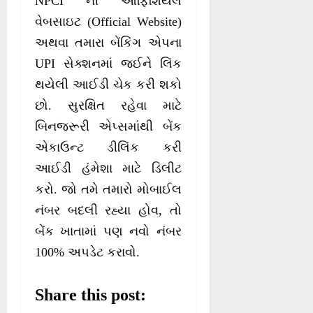
NPCI ની ઓફિશિયલ
વેબસાઇટ (Official Website)
અથવા તમારા બેંકિંગ એપના
UPI સેક્શનમાં જઈને લિંક
થયેલી આઈડી ચેક કરી શકો
છો. સુરક્ષિત રહેવા માટે
બિનજરૂરી એપ્સમાંથી બેંક
એકાઉન્ટ ડીલિંક કરી
આઈડી હંમેશા માટે ડિલીટ
કરો. જો તમે તમારો મોબાઈલ
નંબર બદલી રહ્યા હોવ, તો
બેંક ખાતામાં પણ નવો નંબર
100% અપડેટ કરાવો.
Share this post: