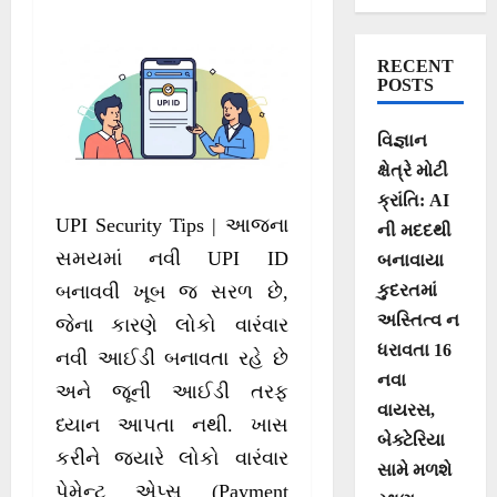
આ સેટિંગ
RECENT
POSTS
વિજ્ઞાન
ક્ષેત્રે મોટી
ક્રાંતિ: AI
UPI Security Tips | આજના
ની મદદથી
સમયમાં નવી UPI ID
બનાવાયા
કુદરતમાં
બનાવવી ખૂબ જ સરળ છે,
અસ્તિત્વ ન
જેના કારણે લોકો વારંવાર
ધરાવતા 16
નવી આઈડી બનાવતા રહે છે
નવા
અને જૂની આઈડી તરફ
વાયરસ,
ધ્યાન આપતા નથી. ખાસ
બેક્ટેરિયા
કરીને જ્યારે લોકો વારંવાર
સામે મળશે
પેમેન્ટ એપ્સ (Payment