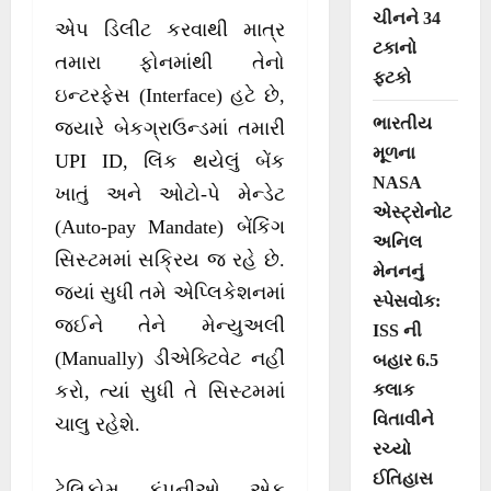
ચીનને 34
એપ ડિલીટ કરવાથી માત્ર
ટકાનો
તમારા ફોનમાંથી તેનો
ફટકો
ઇન્ટરફેસ (Interface) હટે છે,
ભારતીય
જ્યારે બેકગ્રાઉન્ડમાં તમારી
મૂળના
UPI ID, લિંક થયેલું બેંક
NASA
ખાતું અને ઓટો-પે મેન્ડેટ
એસ્ટ્રોનોટ
(Auto-pay Mandate) બેંકિંગ
અનિલ
સિસ્ટમમાં સક્રિય જ રહે છે.
મેનનનું
જ્યાં સુધી તમે એપ્લિકેશનમાં
સ્પેસવોક:
જઈને તેને મેન્યુઅલી
ISS ની
(Manually) ડીએક્ટિવેટ નહીં
બહાર 6.5
કલાક
કરો, ત્યાં સુધી તે સિસ્ટમમાં
વિતાવીને
ચાલુ રહેશે.
રચ્યો
ઈતિહાસ
ટેલિકોમ કંપનીઓ એક