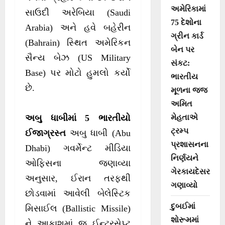
અમેરિકામાં
સાઉદી અરેબિયા (Saudi
75 દેશોના
Arabia) અને હવે બહેરીન
ગ્રીન કાર્ડ
(Bahrain) સ્થિત અમેરિકન
બેન પર
સૈન્ય બેઝ (US Military
સંકટ:
Base) પર મોટો હુમલો કર્યો
ભારતીય
છે.
મૂળના જજ
અમિત
મેહતાએ
અબુ ધાબીમાં 5 ભારતીયો
ટ્રમ્પ
ઈજાગ્રસ્ત
અબુ ધાબી (Abu
પ્રશાસનના
Dhabi) ગવર્મેન્ટ મીડિયા
નિર્ણયને
ઓફિસના જણાવ્યા
ગેરકાયદેસર
અનુસાર, ઈરાન તરફથી
ગણાવ્યો
છોડવામાં આવેલી બેલેસ્ટિક
દુબઈમાં
મિસાઈલ (Ballistic Missile)
શોરૂમમાં
ને આકાશમાં જ ઈન્ટરસેપ્ટ