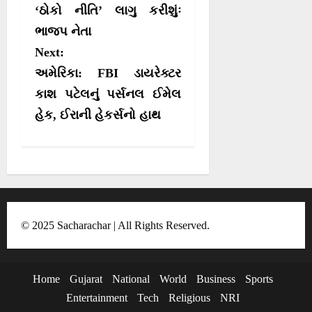
‘ઠોકો નીતિ’ લાગુ કરીશુંઃ
t
ભાજપ નેતા
n
Next:
a
અમેરિકા: FBI ડાયરેક્ટર
v
કાશ પટેલનું પર્સનલ ઈમેલ
i
હેક, ઈરાની હેકર્સનો હાથ
g
a
t
i
o
© 2025 Sacharachar | All Rights Reserved.
n
Home
Gujarat
National
World
Business
Sports
Entertainment
Tech
Religious
NRI