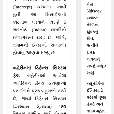
ગેસ
(Intercept) કરવામાં આવી
સિલિન્ડર
હતી. આ મિસાઈલનો
બ્લાસ્ટ:
કાટમાળ પડવાને કારણે 5
કેરળના
ભારતીય (Indian) નાગરિકો
યુવકનું
ઈજાગ્રસ્ત થયા છે. જોકે,
મોત,
તમામની ઈજાઓ સામાન્ય
પત્નીને
UAE
હોવાનું જાણવા મળ્યું છે.
લાવવાનું
સપનું અધૂરું
બહેરીનમાં ડિફેન્સ સિસ્ટમ
રહ્યું
ફેલ
બહેરીનમાં આવેલા
અમેરિકન સૈન્ય ઠેકાણાઓ
ન્યૂ યોર્કના
ઈન્ડિયા ડે
પર ઈરાને પ્રચંડ હુમલો કર્યો
પરેડમાં પૂજા
છે, જ્યાં ડિફેન્સ સિસ્ટમ
હેગડે અને
(Defense System) પણ
તારક મહેતા
નિષ્ફળ સાબિત થઈ હોવાના