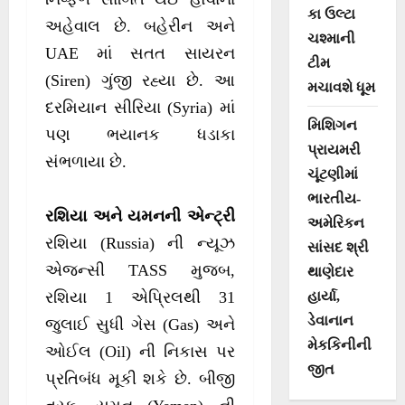
કા ઉલ્ટા
અહેવાલ છે. બહેરીન અને
ચશ્માની
UAE માં સતત સાયરન
ટીમ
(Siren) ગુંજી રહ્યા છે. આ
મચાવશે ધૂમ
દરમિયાન સીરિયા (Syria) માં
મિશિગન
પણ ભયાનક ધડાકા
પ્રાયમરી
સંભળાયા છે.
ચૂંટણીમાં
ભારતીય-
રશિયા અને યમનની એન્ટ્રી
અમેરિકન
રશિયા (Russia) ની ન્યૂઝ
સાંસદ શ્રી
એજન્સી TASS મુજબ,
થાણેદાર
હાર્યા,
રશિયા 1 એપ્રિલથી 31
ડેવાનાન
જુલાઈ સુધી ગેસ (Gas) અને
મેકકિનીની
ઓઈલ (Oil) ની નિકાસ પર
જીત
પ્રતિબંધ મૂકી શકે છે. બીજી