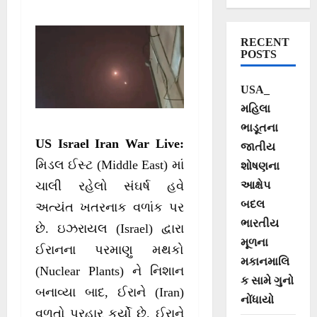
મિસાઈલ વર્ષા, અબુ
ધાબીમાં 5 ભારતીયો
RECENT
ઈજાગ્રસ્ત
POSTS
USA_
મહિલા
ભાડૂતના
US Israel Iran War Live:
જાતીય
મિડલ ઈસ્ટ (Middle East) માં
શોષણના
આક્ષેપ
ચાલી રહેલો સંઘર્ષ હવે
બદલ
અત્યંત ખતરનાક વળાંક પર
ભારતીય
છે. ઇઝરાયલ (Israel) દ્વારા
મૂળના
ઈરાનના પરમાણુ મથકો
મકાનમાલિ
(Nuclear Plants) ને નિશાન
ક સામે ગુનો
બનાવ્યા બાદ, ઈરાને (Iran)
નોંધાયો
વળતો પ્રહાર કર્યો છે. ઈરાને