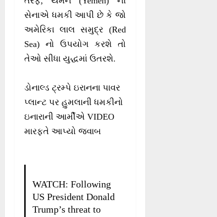
તરફ, યમન (Yemen) ની
સેનાએ ધમકી આપી છે કે જો
અમેરિકા લાલ સમુદ્ર (Red
Sea) નો ઉપયોગ કરશે તો
તેઓ સીધા યુદ્ધમાં ઉતરશે.
ડોનાલ્ડ ટ્રમ્પે ઇરાનના પાવર
પ્લાન્ટ પર હુમલાની ધમકીનો
ઇનારાની આર્મીએ VIDEO
મારફતે આપ્યો જવાબ
WATCH: Following
US President Donald
Trump’s threat to