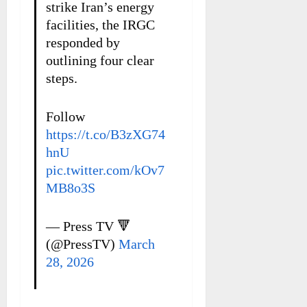
strike Iran’s energy
facilities, the IRGC
responded by
outlining four clear
steps.
Follow
https://t.co/B3zXG74
hnU
pic.twitter.com/kOv7
MB8o3S
— Press TV 🔻
(@PressTV)
March
28, 2026