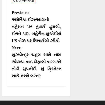
USA (અમેરિકા)
)
P
Previous:
o
અમેરિકા-ઈઝરાયલનો
s
તહેરાન પર હવાઈ હુમલો,
ઈરાને પણ બહેરીન-યુએઈમાં
t
US બેઝ પર મિસાઈલો ઝીંકી
n
Next:
a
યુઝવેન્દ્ર ચહલ સાથે નામ
v
જોડાયા બાદ શેફાલી બગ્ગાએ
i
તોડી ચુપકીદી, શું ક્રિકેટર
g
સાથે કરશે લગ્ન?
a
t
i