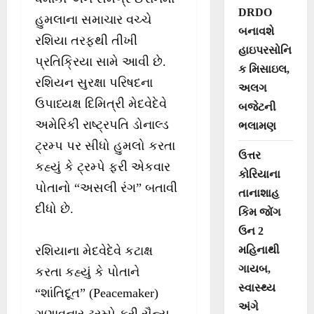
DRDO
હુમલાના સમાચાર વચ્ચે
બનાવશે
રશિયા તરફથી તીખી
હાઇપરસોનિ
પ્રતિક્રિયા સામે આવી છે.
ક મિસાઇલ,
રશિયન સુરક્ષા પરિષદના
અલગ
ઉપાધ્યક્ષ દિમિત્રી મેદવેદેવે
બજેટની
અમેરિકી રાષ્ટ્રપતિ ડોનાલ્ડ
ભલામણ
ટ્રમ્પ પર સીધો હુમલો કરતા
ઉત્તર
કહ્યું કે ટ્રમ્પે ફરી એકવાર
કોરિયાના
પોતાનો “અસલી રંગ” બતાવી
તાનાશાહ
દીધો છે.
કિમ જોંગ
ઉન 2
મહિનાથી
રશિયાના મેદવેદેવે કટાક્ષ
ગાયબ,
કરતા કહ્યું કે પોતાને
સ્વાસ્થ્ય
“શાંતિદૂત” (Peacemaker)
અંગે