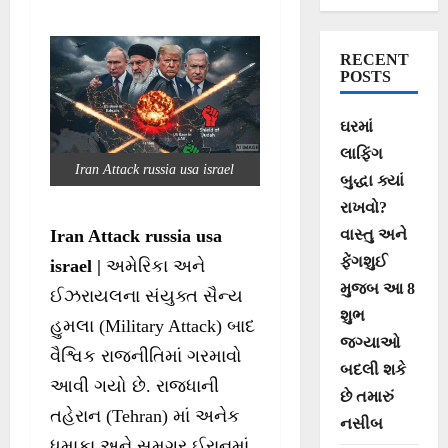
બચાવશે રશિયા?
RECENT
POSTS
ઘરમાં
લાફિંગ
Iran Attack russia usa israel
બુદ્ધા ક્યાં
રાખવો?
વાસ્તુ અને
Iran Attack russia usa
ફેંગશુઈ
israel |
અમેરિકા અને
મુજબ આ 8
ઈઝરાયલના સંયુક્ત સૈન્ય
શુભ
હુમલા (Military Attack) બાદ
જગ્યાઓ
વૈશ્વિક રાજનીતિમાં ગરમાવો
બદલી શકે
આવી ગયો છે. રાજધાની
છે તમારું
તહેરાન (Tehran) માં અનેક
નસીબ
ધમાકા અને સમગ્ર ઈરાનમાં