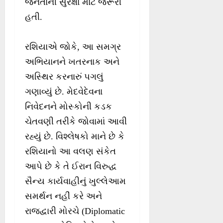
જનતાની સુરક્ષા માટે જરૂરી
હતી.
રશિયાએ જોકે, આ સમગ્ર
અભિયાનને ખતરનાક અને
અસ્થિર કરનારું પગલું
ગણાવ્યું છે. મેદવેદેવના
નિવેદનને મોસ્કોની કડક
ચેતવણી તરીકે જોવામાં આવી
રહ્યું છે. વિશ્લેષકો માને છે કે
રશિયાનો આ વલણ સંકેત
આપે છે કે તે ઈરાન વિરુદ્ધ
સૈન્ય કાર્યવાહીનું ખુલ્લેઆમ
સમર્થન નહીં કરે અને
રાજદ્વારી મોરચે (Diplomatic