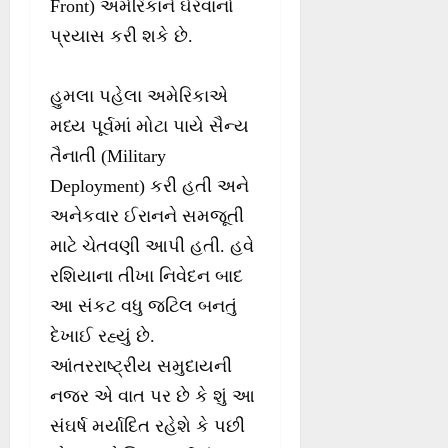
Front) અમેરિકાને ઘેરવાનો
પ્રયાસ કરી શકે છે.
હુમલા પહેલા અમેરિકાએ
મધ્ય પૂર્વમાં મોટા પાયે સૈન્ય
તૈનાતી (Military
Deployment) કરી હતી અને
અનેકવાર ઈરાનને સમજૂતી
માટે ચેતવણી આપી હતી. હવે
રશિયાના તીખા નિવેદન બાદ
આ સંકટ વધુ જટિલ બનતું
દેખાઈ રહ્યું છે.
આંતરરાષ્ટ્રીય સમુદાયની
નજર એ વાત પર છે કે શું આ
સંઘર્ષ મર્યાદિત રહેશે કે પછી