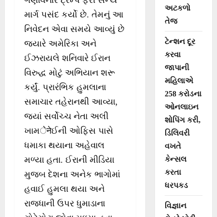
ગણાવનાર ટ્રમ્પે ફરી સૈન્ય
અટકળો
માર્ગ પસંદ કર્યો છે. તેમનું આ
તેજ
નિવેદન એવા સમયે આવ્યું છે
ટેન્શન દૂર
જ્યારે અમેરિકા અને
કરવા
ઈઝરાયલે શનિવારે ઈરાન
જાપાની
વિરુદ્ધ મોટું અભિયાન શરૂ
મહિલાએ
કર્યું. પ્રારંભિક હુમલાના
258 કરોડના
સમાચાર તહેરાનથી આવ્યા,
ઓનલાઇન
જ્યાં સર્વોચ્ચ નેતા અલી
શોપિંગ કરી,
ખામेनेઈની ઓફિસ પાસે
ડિલિવરી
ધમાકા થયાના અહેવાલ
વખતે
કેન્સલ
મળ્યા હતા. ઈરાની મીડિયા
કરતા
મુજબ દેશના અનેક ભાગોમાં
ધરપકડ
હવાઈ હુમલા થયા અને
રાજધાની ઉપર ધુમાડાના
વિજ્ઞાન