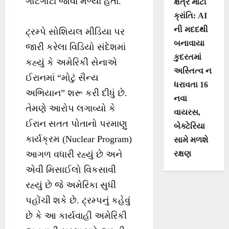
ગોટેગોટા જોવા મળ્યા હતા.
ક્ષેત્રે મોટી
ક્રાંતિ: AI
ની મદદથી
ટ્રમ્પે સોશિયલ મીડિયા પર
બનાવાયા
જારી કરેલા વિડિયો સંદેશમાં
કુદરતમાં
કહ્યું કે અમેરિકી સેનાએ
અસ્તિત્વ ન
ઈરાનમાં “મોટું સૈન્ય
ધરાવતા 16
અભિયાન” શરૂ કરી દીધું છે.
નવા
તેમણે આરોપ લગાવ્યો કે
વાયરસ,
ઈરાન સતત પોતાનો પરમાણુ
બેક્ટેરિયા
કાર્યક્રમ (Nuclear Program)
સામે મળશે
રક્ષણ
આગળ વધારી રહ્યું છે અને
એવી મિસાઈલો વિકસાવી
રહ્યું છે જે અમેરિકા સુધી
પહોંચી શકે છે. ટ્રમ્પનું કહેવું
છે કે આ કાર્યવાહી અમેરિકી