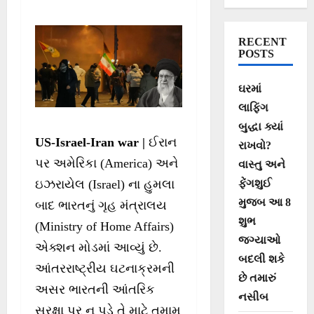
વિરોધીઓ પર સુરક્ષા
એજન્સીઓની
RECENT
નજર
POSTS
ઘરમાં
લાફિંગ
બુદ્ધા ક્યાં
US-Israel-Iran war |
ઈરાન
રાખવો?
પર અમેરિકા (America) અને
વાસ્તુ અને
ફેંગશુઈ
ઇઝરાયેલ (Israel) ના હુમલા
મુજબ આ 8
બાદ ભારતનું ગૃહ મંત્રાલય
શુભ
(Ministry of Home Affairs)
જગ્યાઓ
એક્શન મોડમાં આવ્યું છે.
બદલી શકે
આંતરરાષ્ટ્રીય ઘટનાક્રમની
છે તમારું
અસર ભારતની આંતરિક
નસીબ
સુરક્ષા પર ન પડે તે માટે તમામ