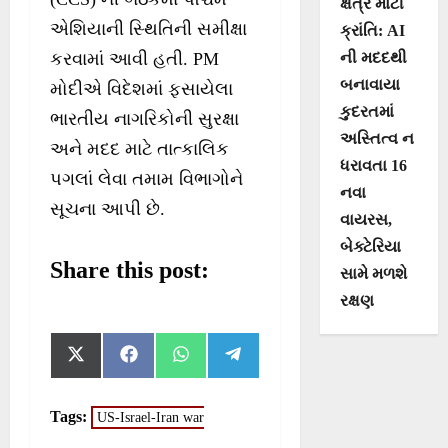
ક્ષેત્રે મોટી
એશિયાની સ્થિતિની સમીક્ષા
ક્રાંતિ: AI
ની મદદથી
કરવામાં આવી હતી. PM
બનાવાયા
મોદીએ વિદેશમાં ફસાયેલા
કુદરતમાં
ભારતીય નાગરિકોની સુરક્ષા
અસ્તિત્વ ન
અને મદદ માટે તાત્કાલિક
ધરાવતા 16
પગલાં લેવા તમામ વિભાગોને
નવા
સૂચના આપી છે.
વાયરસ,
બેક્ટેરિયા
Share this post:
સામે મળશે
રક્ષણ
S
S
S
S
X
F
W
T
h
h
h
h
(
a
h
e
a
a
a
a
T
c
a
l
r
r
r
r
w
e
t
e
Tags:
US-Israel-Iran war
e
e
e
e
i
b
s
g
o
o
o
o
t
o
A
r