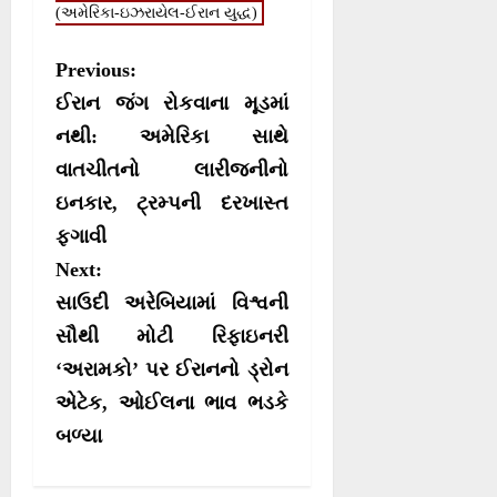
n
n
n
n
(અમેરિકા-ઇઝરાયેલ-ઈરાન યુદ્ધ)
t
o
p
a
e
k
p
m
r
P
Previous:
)
o
ઈરાન જંગ રોકવાના મૂડમાં
s
નથી: અમેરિકા સાથે
વાતચીતનો લારીજનીનો
t
ઇનકાર, ટ્રમ્પની દરખાસ્ત
n
ફગાવી
a
Next:
v
સાઉદી અરેબિયામાં વિશ્વની
i
સૌથી મોટી રિફાઇનરી
g
‘અરામકો’ પર ઈરાનનો ડ્રોન
a
એટેક, ઓઈલના ભાવ ભડકે
t
બળ્યા
i