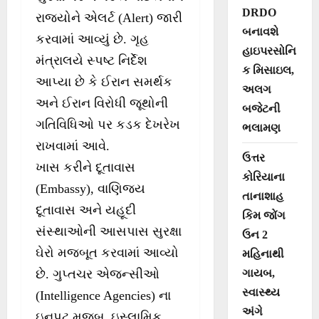
DRDO
રાજ્યોને એલર્ટ (Alert) જારી
બનાવશે
કરવામાં આવ્યું છે. ગૃહ
હાઇપરસોનિ
મંત્રાલયે સ્પષ્ટ નિર્દેશ
ક મિસાઇલ,
આપ્યા છે કે ઈરાન સમર્થક
અલગ
અને ઈરાન વિરોધી જૂથોની
બજેટની
ગતિવિધિઓ પર કડક દેખરેખ
ભલામણ
રાખવામાં આવે.
ઉત્તર
ખાસ કરીને દૂતાવાસ
કોરિયાના
(Embassy), વાણિજ્ય
તાનાશાહ
દૂતાવાસ અને યહૂદી
કિમ જોંગ
સંસ્થાઓની આસપાસ સુરક્ષા
ઉન 2
ઘેરો મજબૂત કરવામાં આવ્યો
મહિનાથી
ગાયબ,
છે. ગુપ્તચર એજન્સીઓ
સ્વાસ્થ્ય
(Intelligence Agencies) ના
અંગે
ઇનપુટ મુજબ, ઇસ્લામિક