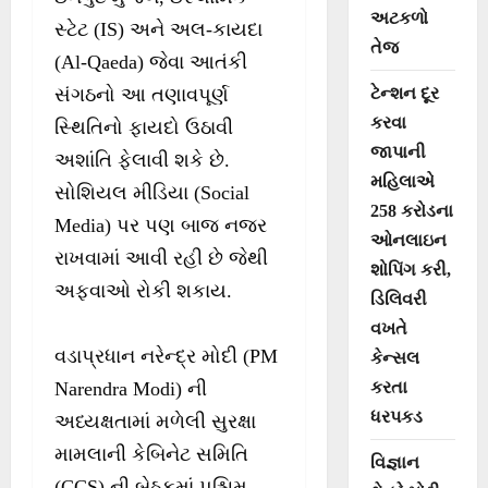
અટકળો
સ્ટેટ (IS) અને અલ-કાયદા
તેજ
(Al-Qaeda) જેવા આતંકી
ટેન્શન દૂર
સંગઠનો આ તણાવપૂર્ણ
કરવા
સ્થિતિનો ફાયદો ઉઠાવી
જાપાની
અશાંતિ ફેલાવી શકે છે.
મહિલાએ
સોશિયલ મીડિયા (Social
258 કરોડના
Media) પર પણ બાજ નજર
ઓનલાઇન
રાખવામાં આવી રહી છે જેથી
શોપિંગ કરી,
અફવાઓ રોકી શકાય.
ડિલિવરી
વખતે
વડાપ્રધાન નરેન્દ્ર મોદી (PM
કેન્સલ
કરતા
Narendra Modi) ની
ધરપકડ
અધ્યક્ષતામાં મળેલી સુરક્ષા
મામલાની કેબિનેટ સમિતિ
વિજ્ઞાન
(CCS) ની બેઠકમાં પશ્ચિમ