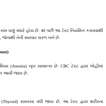
જોખમ ઘણું વધારે હોય છે. 40 પછી આ ટેસ્ટ નિયમિત કરાવવાથી
, જેનાથી તેની સારવાર સરળ બને છે.
ount)
 (Anemia) ખૂબ સામાન્ય છે. CBC ટેસ્ટ દ્વારા લોહીમાં
ાલ આવી જાય છે.
 (Thyroid) સમસ્યા વધી જાય છે. આ ટેસ્ટ દ્વારા શરીરના