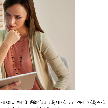
ી ભાગદોડ ભરેલી જિંદગીમાં મહિલાઓ ઘર અને ઓફિસની