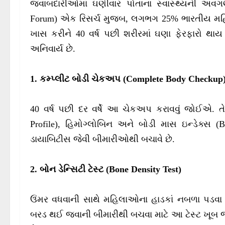
જવાબદારીઓમાં ઘણીવાર પોતાના સ્વાસ્થ્યની અવગણ
Forum) એક રિસર્ચ મુજબ, લગભગ 25% ભારતીય મહિલ
ખાસ કરીને 40 વર્ષ પછી શરીરમાં ઘણા ફેરફારો થાય
અનિવાર્ય છે.
1. કમ્પ્લીટ બોડી ચેકઅપ (Complete Body Checkup
40 વર્ષ પછી દર વર્ષે આ ચેકઅપ કરાવવું જોઈએ. તેમા
Profile), હિમોગ્લોબિન અને બોડી માસ ઇન્ડેક્સ
ડાયાબિટીસ જેવી બીમારીઓથી બચાવે છે.
2. બોન ડેન્સિટી ટેસ્ટ (Bone Density Test)
ઉંમર વધવાની સાથે મહિલાઓના હાડકાં નબળા પડવા લા
બરડ થઈ જવાની બીમારીથી બચવા માટે આ ટેસ્ટ ખૂબ 