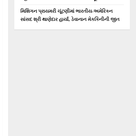
મિશિગન પ્રાયમરી ચૂંટણીમાં ભારતીય-અમેરિકન
સાંસદ શ્રી થાણેદાર હાર્યા, ડેવાનાન મેકકિનીની જીત