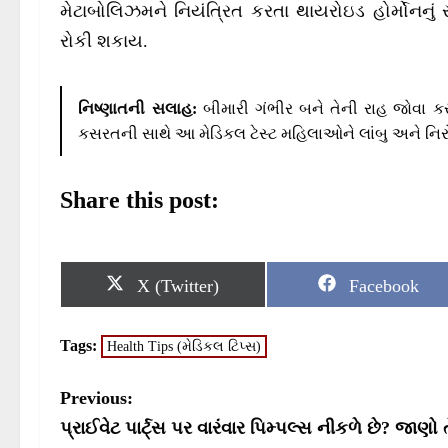
મેટાબોલિઝમને નિયંત્રિત કરતા થાયરોઇડ હોર્મોનન
રોકી શકાય.
નિષ્ણાતની સલાહ:
બીમારી ગંભીર બને તેની રાહ જોવા 
કસરતની સાથે આ મેડિકલ ટેસ્ટ મહિલાઓને લાંબુ અને નિર
Share this post:
S
S
X (Twitter)
Facebook
h
h
a
a
r
r
Tags:
Health Tips (મેડિકલ ટિપ્સ)
e
e
o
o
n
n
P
Previous:
o
પ્રાઈવેટ પાર્ટ્સ પર વારંવાર પિમ્પલ્સ નીકળે છે? 