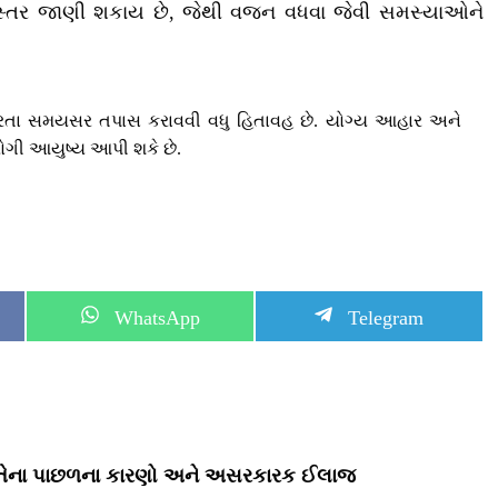
ું સ્તર જાણી શકાય છે, જેથી વજન વધવા જેવી સમસ્યાઓને
કરતા સમયસર તપાસ કરાવવી વધુ હિતાવહ છે. યોગ્ય આહાર અને
ોગી આયુષ્ય આપી શકે છે.
S
S
WhatsApp
Telegram
h
h
a
a
r
r
e
e
o
o
n
n
જાણો તેના પાછળના કારણો અને અસરકારક ઈલાજ