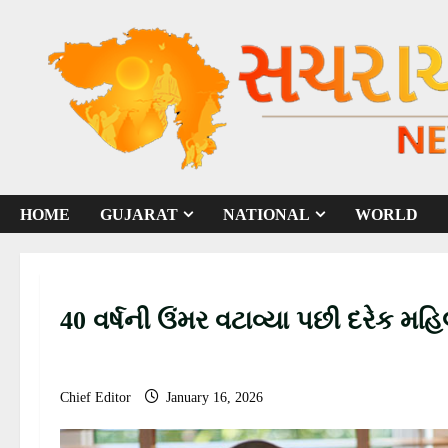
S
k
i
p
t
o
c
o
HOME
GUJARAT
NATIONAL
WORLD
n
t
e
n
40 વર્ષની ઉંમર વટાવ્યા પછી દરેક 
t
Chief Editor
January 16, 2026