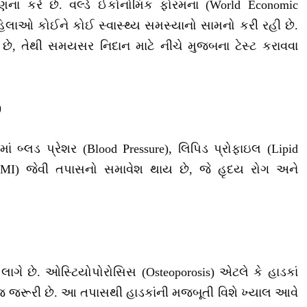
ના કરે છે. વર્લ્ડ ઈકોનોમિક ફોરમના (World Economic
ાઓ કોઈને કોઈ સ્વાસ્થ્ય સમસ્યાનો સામનો કરી રહી છે.
 છે, તેથી સમયસર નિદાન માટે નીચે મુજબના ટેસ્ટ કરાવવા
)
ં બ્લડ પ્રેશર (Blood Pressure), લિપિડ પ્રોફાઇલ (Lipid
 (BMI) જેવી તપાસનો સમાવેશ થાય છે, જે હૃદય રોગ અને
ગે છે. ઓસ્ટિયોપોરોસિસ (Osteoporosis) એટલે કે હાડકાં
જ જરૂરી છે. આ તપાસથી હાડકાંની મજબૂતી વિશે ખ્યાલ આવે