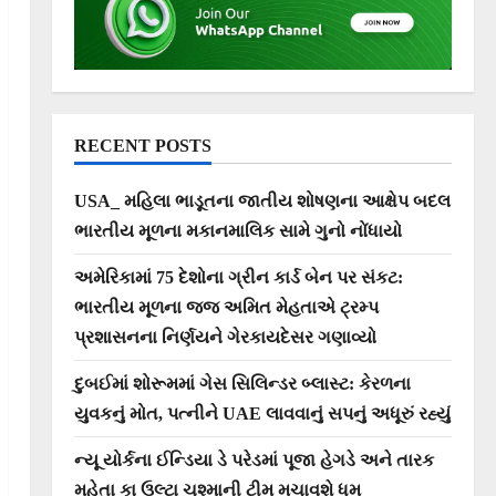
RECENT POSTS
USA_ મહિલા ભાડૂતના જાતીય શોષણના આક્ષેપ બદલ
ભારતીય મૂળના મકાનમાલિક સામે ગુનો નોંધાયો
અમેરિકામાં 75 દેશોના ગ્રીન કાર્ડ બેન પર સંકટ:
ભારતીય મૂળના જજ અમિત મેહતાએ ટ્રમ્પ
પ્રશાસનના નિર્ણયને ગેરકાયદેસર ગણાવ્યો
દુબઈમાં શોરૂમમાં ગેસ સિલિન્ડર બ્લાસ્ટ: કેરળના
યુવકનું મોત, પત્નીને UAE લાવવાનું સપનું અધૂરું રહ્યું
ન્યૂ યોર્કના ઈન્ડિયા ડે પરેડમાં પૂજા હેગડે અને તારક
મહેતા કા ઉલ્ટા ચશ્માની ટીમ મચાવશે ધૂમ