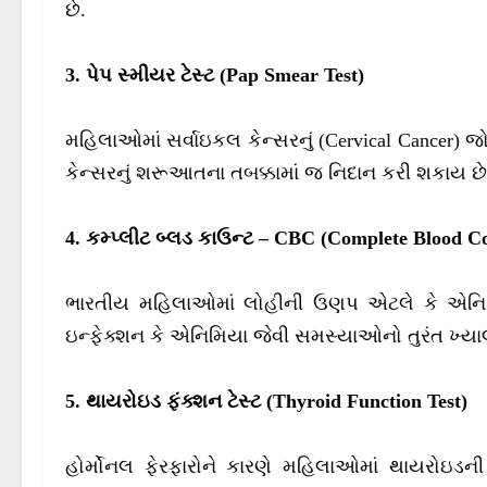
છે.
3. પેપ સ્મીયર ટેસ્ટ (Pap Smear Test)
મહિલાઓમાં સર્વાઇકલ કેન્સરનું (Cervical Cancer) 
કેન્સરનું શરૂઆતના તબક્કામાં જ નિદાન કરી શકાય છે
4. કમ્પ્લીટ બ્લડ કાઉન્ટ – CBC (Complete Blood C
ભારતીય મહિલાઓમાં લોહીની ઉણપ એટલે કે એનિમિયા
ઇન્ફેક્શન કે એનિમિયા જેવી સમસ્યાઓનો તુરંત ખ્ય
5. થાયરોઇડ ફંક્શન ટેસ્ટ (Thyroid Function Test)
હોર્મોનલ ફેરફારોને કારણે મહિલાઓમાં થાયરોઇડની