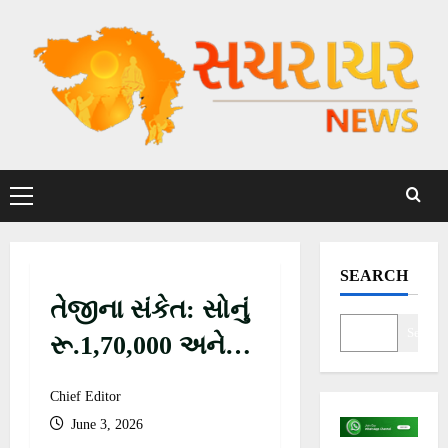
S
k
i
p
t
o
c
P
o
r
n
i
t
m
SEARCH
a
e
તેજીના સંકેત: સોનું
r
n
y
Search
t
રૂ.1,70,000 અને
M
ચાંદી રૂ. 3,00,000
e
Chief Editor
n
સુધી પહોંચવાનો
June 3, 2026
u