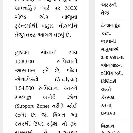
અટકળો
સાપ્તાહિક ચાર્ટ પર MCX
તેજ
ગોલ્ડ એક બાજુના
ટેન્શન દૂર
ટ્રેન્ડમાંથી બહાર નીકળીને
કરવા
તેજી તરફ આગળ વધ્યું છે.
જાપાની
મહિલાએ
હાલમાં સોનાનો ભાવ
258 કરોડના
1,58,800 રૂપિયાની
ઓનલાઇન
આસપાસ ફરે છે, જેમાં
શોપિંગ કરી,
એનાલિસ્ટો (Analysts)
ડિલિવરી
1,54,500 રૂપિયાના સ્તરને
વખતે
મજબૂત સપોર્ટ ઝોન
કેન્સલ
કરતા
(Support Zone) તરીકે જોઈ
ધરપકડ
રહ્યા છે. જો કિંમત આ
સ્તરથી ઉપર રહેશે, તો ટૂંક
વિજ્ઞાન
સમયમાં તે 1,70,000