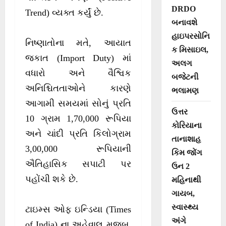
DRDO
Trend) વ્યક્ત કર્યું છે.
બનાવશે
હાઇપરસોનિ
નિષ્ણાતોના મતે, આયાત
ક મિસાઇલ,
જકાત (Import Duty) માં
અલગ
વધારો અને વૈશ્વિક
બજેટની
અનિશ્ચિતતાઓને કારણે
ભલામણ
આગામી સમયમાં સોનું પ્રતિ
ઉત્તર
10 ગ્રામ 1,70,000 રૂપિયા
કોરિયાના
અને ચાંદી પ્રતિ કિલોગ્રામ
તાનાશાહ
3,00,000 રૂપિયાની
કિમ જોંગ
ઐતિહાસિક સપાટી પર
ઉન 2
પહોંચી શકે છે.
મહિનાથી
ગાયબ,
સ્વાસ્થ્ય
ટાઇમ્સ ઓફ ઇન્ડિયા (Times
અંગે
of India) ના અહેવાલ મુજબ,