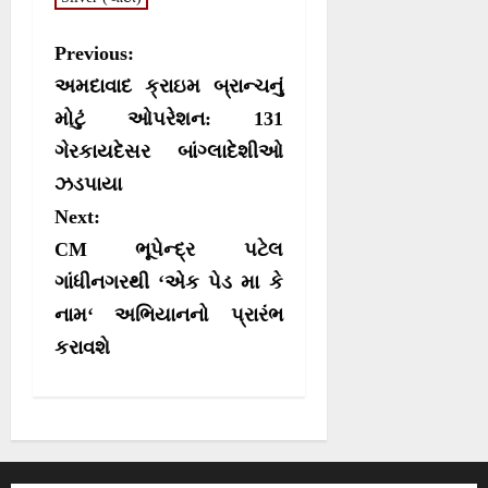
)
P
Previous:
o
અમદાવાદ ક્રાઇમ બ્રાન્ચનું
s
મોટું ઓપરેશન: 131
ગેરકાયદેસર બાંગ્લાદેશીઓ
t
ઝડપાયા
n
Next:
a
CM ભૂપેન્દ્ર પટેલ
v
ગાંધીનગરથી ‘એક પેડ મા કે
i
નામ‘ અભિયાનનો પ્રારંભ
g
કરાવશે
a
t
i
o