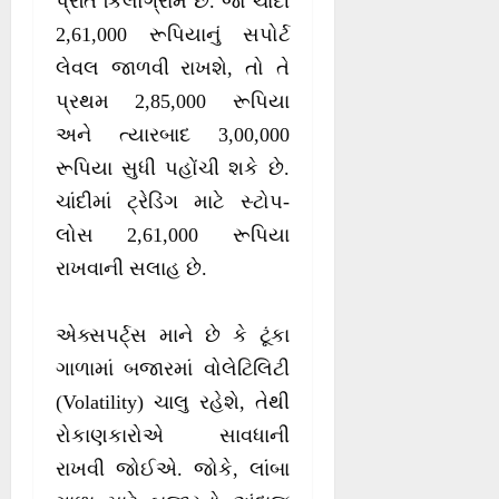
પ્રતિ કિલોગ્રામ છે. જો ચાંદી
2,61,000 રૂપિયાનું સપોર્ટ
લેવલ જાળવી રાખશે, તો તે
પ્રથમ 2,85,000 રૂપિયા
અને ત્યારબાદ 3,00,000
રૂપિયા સુધી પહોંચી શકે છે.
ચાંદીમાં ટ્રેડિંગ માટે સ્ટોપ-
લોસ 2,61,000 રૂપિયા
રાખવાની સલાહ છે.
એક્સપર્ટ્સ માને છે કે ટૂંકા
ગાળામાં બજારમાં વોલેટિલિટી
(Volatility) ચાલુ રહેશે, તેથી
રોકાણકારોએ સાવધાની
રાખવી જોઈએ. જોકે, લાંબા