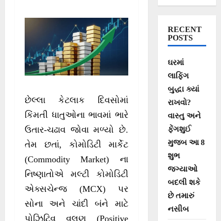
અંદાજ
RECENT
POSTS
ઘરમાં
લાફિંગ
બુદ્ધા ક્યાં
છેલ્લા કેટલાક દિવસોમાં
રાખવો?
કિંમતી ધાતુઓના ભાવમાં ભારે
વાસ્તુ અને
ફેંગશુઈ
ઉતાર-ચઢાવ જોવા મળ્યો છે.
મુજબ આ 8
તેમ છતાં, કોમોડિટી માર્કેટ
શુભ
(Commodity Market) ના
જગ્યાઓ
નિષ્ણાતોએ મલ્ટી કોમોડિટી
બદલી શકે
એક્સચેન્જ (MCX) પર
છે તમારું
સોના અને ચાંદી બંને માટે
નસીબ
પોઝિટિવ વલણ (Positive