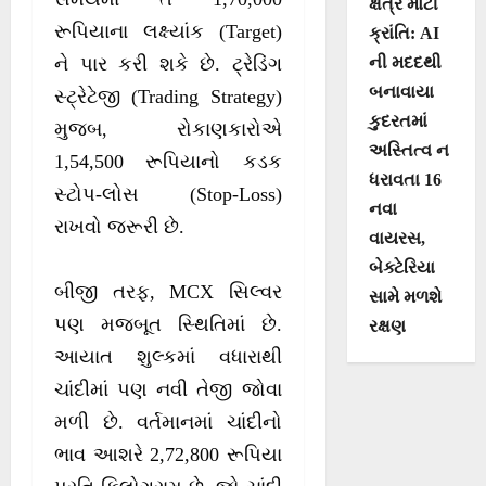
ક્ષેત્રે મોટી
રૂપિયાના લક્ષ્યાંક (Target)
ક્રાંતિ: AI
ની મદદથી
ને પાર કરી શકે છે. ટ્રેડિંગ
બનાવાયા
સ્ટ્રેટેજી (Trading Strategy)
કુદરતમાં
મુજબ, રોકાણકારોએ
અસ્તિત્વ ન
1,54,500 રૂપિયાનો કડક
ધરાવતા 16
સ્ટોપ-લોસ (Stop-Loss)
નવા
રાખવો જરૂરી છે.
વાયરસ,
બેક્ટેરિયા
બીજી તરફ, MCX સિલ્વર
સામે મળશે
પણ મજબૂત સ્થિતિમાં છે.
રક્ષણ
આયાત શુલ્કમાં વધારાથી
ચાંદીમાં પણ નવી તેજી જોવા
મળી છે. વર્તમાનમાં ચાંદીનો
ભાવ આશરે 2,72,800 રૂપિયા