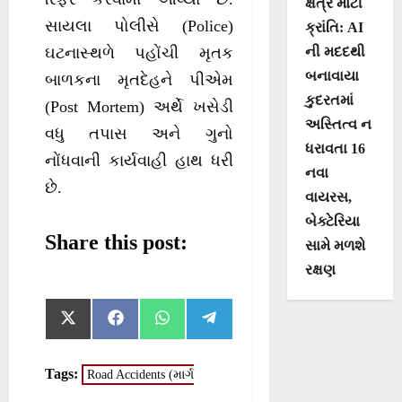
ક્ષેત્રે મોટી
સાયલા પોલીસે (Police)
ક્રાંતિ: AI
ની મદદથી
ઘટનાસ્થળે પહોંચી મૃતક
બનાવાયા
બાળકના મૃતદેહને પીએમ
કુદરતમાં
(Post Mortem) અર્થે ખસેડી
અસ્તિત્વ ન
વધુ તપાસ અને ગુનો
ધરાવતા 16
નોંધવાની કાર્યવાહી હાથ ધરી
નવા
છે.
વાયરસ,
બેક્ટેરિયા
Share this post:
સામે મળશે
રક્ષણ
S
S
S
S
X
F
W
T
h
h
h
h
(
a
h
e
a
a
a
a
T
c
a
l
r
r
r
r
w
e
t
e
Tags:
Road Accidents (માર્ગ
e
e
e
e
i
b
s
g
o
o
o
o
t
o
A
r