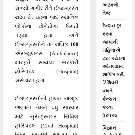
અટકળો
સભ્યો ગંભીર રીતે ઈજાગ્રસ્ત
તેજ
થયા છે. ઘટના બાદ સ્થાનિક
ટેન્શન દૂર
લોકોના ટોળેટોળા ઉમટી
કરવા
પડ્યા હતા અને
જાપાની
ઈજાગ્રસ્તોને તાત્કાલિક
108
મહિલાએ
એમ્બ્યુલન્સ (Ambulance)
258 કરોડના
મારફતે સાયલા સરકારી
ઓનલાઇન
હોસ્પિટલ (Hospital)
શોપિંગ કરી,
ખસેડાયા હતા.
ડિલિવરી
વખતે
ઈજાગ્રસ્તોની હાલત નાજુક
કેન્સલ
કરતા
જણાતા તેમને વધુ સારવાર
ધરપકડ
માટે સુરેન્દ્રનગર સિવિલ
હોસ્પિટલ (Civil Hospital)
વિજ્ઞાન
રિફર કરવામાં આવ્યા છે.