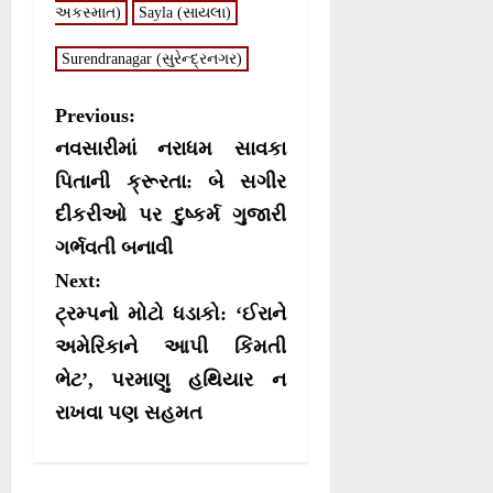
n
n
n
n
અકસ્માત)
t
Sayla (સાયલા)
o
p
a
e
k
p
m
r
Surendranagar (સુરેન્દ્રનગર)
)
P
Previous:
o
નવસારીમાં નરાધમ સાવકા
s
પિતાની ક્રૂરતા: બે સગીર
દીકરીઓ પર દુષ્કર્મ ગુજારી
t
ગર્ભવતી બનાવી
n
Next:
a
ટ્રમ્પનો મોટો ધડાકો: ‘ઈરાને
v
અમેરિકાને આપી કિંમતી
i
ભેટ’, પરમાણુ હથિયાર ન
g
રાખવા પણ સહમત
a
t