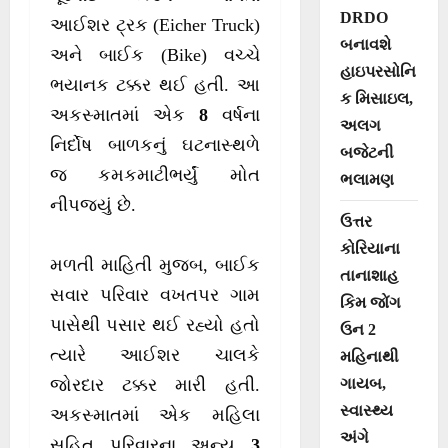
DRDO
આઈશર ટ્રક (Eicher Truck)
બનાવશે
અને બાઈક (Bike) વચ્ચે
હાઇપરસોનિ
ભયાનક ટક્કર થઈ હતી. આ
ક મિસાઇલ,
અકસ્માતમાં એક
8
વર્ષના
અલગ
નિર્દોષ બાળકનું ઘટનાસ્થળે
બજેટની
જ કમકમાટીભર્યું મોત
ભલામણ
નીપજ્યું છે.
ઉત્તર
કોરિયાના
મળતી માહિતી મુજબ, બાઈક
તાનાશાહ
સવાર પરિવાર વખતપર ગામ
કિમ જોંગ
પાસેથી પસાર થઈ રહ્યો હતો
ઉન 2
ત્યારે આઈશર ચાલકે
મહિનાથી
ગાયબ,
જોરદાર ટક્કર મારી હતી.
સ્વાસ્થ્ય
અકસ્માતમાં એક મહિલા
અંગે
સહિત પરિવારના અન્ય
3