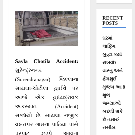
બાળકનું મોત, 3
ઈજાગ્રસ્ત
RECENT
POSTS
ઘરમાં
લાફિંગ
બુદ્ધા ક્યાં
Sayla Chotila Accident:
રાખવો?
સુરેન્દ્રનગર
વાસ્તુ અને
ફેંગશુઈ
(Surendranagar) જિલ્લાના
મુજબ આ 8
સાયલા-ચોટીલા હાઈવે પર
શુભ
આજે એક હૃદયદ્રાવક
જગ્યાઓ
અકસ્માત (Accident)
બદલી શકે
સર્જાયો છે. સાયલા નજીક
છે તમારું
વખતપર ગામના પાટિયા પાસે
નસીબ
પૂરપાટ ઝડપે આવતા