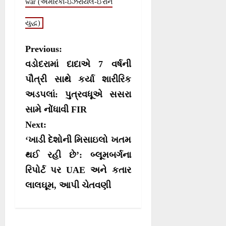
war (અમેરિકા-ઇઝરાયેલ-ઈરાન
યુદ્ધ)
P
Previous:
o
વડોદરામાં દાદાએ 7 વર્ષની
s
પૌત્રી સાથે કર્યા શારીરિક
અડપલાં: પુત્રવધૂએ સસરા
t
સામે નોંધાવી FIR
n
Next:
a
‘ખાડી દેશોની મિસાઇલો ખતમ
v
થઈ રહી છે’: બ્લૂમબર્ગના
i
રિપોર્ટ પર UAE અને કતાર
g
લાલઘૂમ, આપી ચેતવણી
a
t