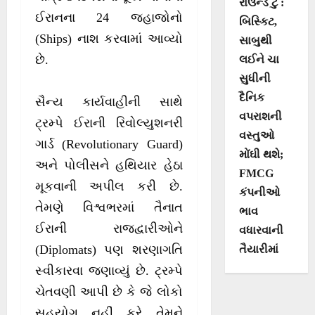
રાઉન્ડ ટુ :
ઈરાનના 24 જહાજોનો
બિસ્કિટ,
(Ships) નાશ કરવામાં આવ્યો
સાબુથી
છે.
લઈને ચા
સુધીની
દૈનિક
સૈન્ય કાર્યવાહીની સાથે
વપરાશની
ટ્રમ્પે ઈરાની રિવોલ્યુશનરી
વસ્તુઓ
ગાર્ડ (Revolutionary Guard)
મોંઘી થશે;
અને પોલીસને હથિયાર હેઠા
FMCG
મૂકવાની અપીલ કરી છે.
કંપનીઓ
તેમણે વિશ્વભરમાં તૈનાત
ભાવ
ઈરાની રાજદ્વારીઓને
વધારવાની
(Diplomats) પણ શરણાગતિ
તૈયારીમાં
સ્વીકારવા જણાવ્યું છે. ટ્રમ્પે
ચેતવણી આપી છે કે જે લોકો
સહયોગ નહીં કરે તેમને