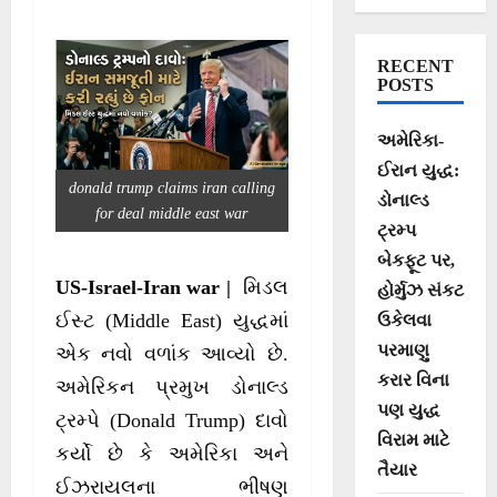
હવે ઘણું મોડું થઈ
ગયું છે
RECENT
POSTS
અમેરિકા-
ઈરાન યુદ્ધ:
donald trump claims iran calling
ડોનાલ્ડ
for deal middle east war
ટ્રમ્પ
બેકફૂટ પર,
US-Israel-Iran war |
મિડલ
હોર્મુઝ સંકટ
ઈસ્ટ (Middle East) યુદ્ધમાં
ઉકેલવા
પરમાણુ
એક નવો વળાંક આવ્યો છે.
કરાર વિના
અમેરિકન પ્રમુખ ડોનાલ્ડ
પણ યુદ્ધ
ટ્રમ્પે (Donald Trump) દાવો
વિરામ માટે
કર્યો છે કે અમેરિકા અને
તૈયાર
ઈઝરાયલના ભીષણ