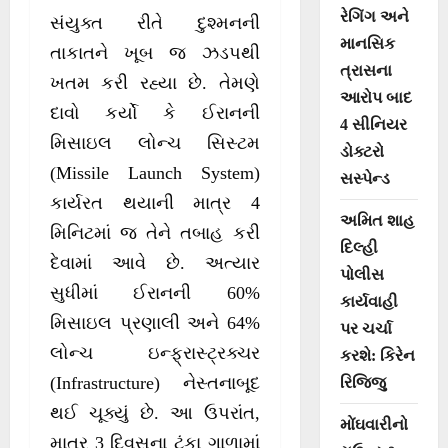
રેગિંગ અને
સંયુક્ત રીતે દુશ્મનની
માનસિક
તાકાતને ખૂબ જ ઝડપથી
ત્રાસના
ખતમ કરી રહ્યા છે. તેમણે
આરોપ બાદ
દાવો કર્યો કે ઈરાનની
4 સીનિયર
મિસાઇલ લોન્ચ સિસ્ટમ
ડોક્ટરો
(Missile Launch System)
સસ્પેન્ડ
કાર્યરત થયાની માત્ર 4
અમિત શાહ
મિનિટમાં જ તેને તબાહ કરી
દિલ્હી
દેવામાં આવે છે. અત્યાર
પોલીસ
સુધીમાં ઈરાનની 60%
કાર્યવાહી
મિસાઇલ પ્રણાલી અને 64%
પર ચર્ચા
લોન્ચ ઇન્ફ્રાસ્ટ્રક્ચર
કરશે: કિરેન
(Infrastructure) નેસ્તનાબૂદ
રિજિજુ
થઈ ચૂક્યું છે. આ ઉપરાંત,
મોંઘવારીનો
માત્ર 3 દિવસના ટૂંકા ગાળામાં