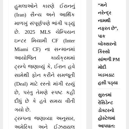
“મને
હુમલાઓને કારણે ઈરાનનું
નરેન્દ્ર
(Iran) સૈન્ય અને આર્થિક
નામથી
માળખું સંપૂર્ણપણે ભાંગી પડ્યું
નફરત છે”,
છે. 2025 MLS ચેમ્પિયન
પાક
ઇન્ટર મિયામી CF (Inter
બોક્સરનો
Miami CF) ના સન્માનમાં
કિસ્સો
આયોજિત કાર્યક્રમમાં
સાંભળી PM
ટ્રમ્પે જણાવ્યું કે, ઈરાન હવે
મોદી
સામેથી ફોન કરીને સમજૂતી
ખડખડાટ
હસી પડ્યા
(Deal) માટે રસ્તો માંગી રહ્યું
છે, પરંતુ તેમણે સ્પષ્ટ કહી
સુરતમાં
દીધું છે કે હવે સમય વીતી
રેસિડેન્ટ
ગયો છે.
ડોક્ટરનો
ટ્રમ્પના જણાવ્યા અનુસાર,
હોસ્ટેલમાં
આપઘાત:
અમેરિકા અને ઈઝરાયલ