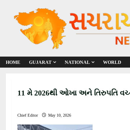
S
k
i
p
t
o
c
o
HOME
GUJARAT
NATIONAL
WORLD
n
t
e
n
11 મે 2026થી ઓખા અને તિરુપતિ વચ્
t
Chief Editor
May 10, 2026