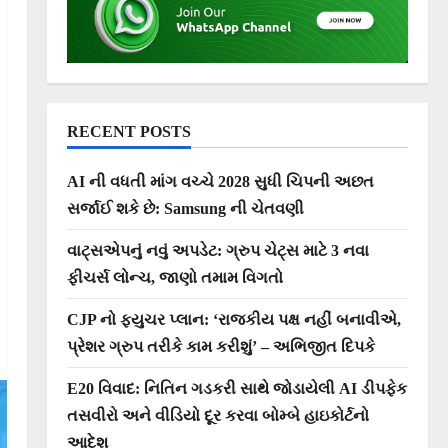
RECENT POSTS
AI ની વધતી માંગ વચ્ચે 2028 સુધી ચિપની અછત
સર્જાઈ શકે છે: Samsung ની ચેતવણી
વાટ્સએપનું નવું અપડેટ: ગ્રુપ ચેટ્સ માટે 3 નવા
ફીચર્સ લોન્ચ, જાણો તમામ વિગતો
CJP નો ફ્યુચર પ્લાન: ‘રાજકીય પક્ષ નહીં બનાવીએ,
પ્રેશર ગ્રુપ તરીકે કામ કરીશું’ – અભિજીત દિપકે
E20 વિવાદ: નિતિન ગડકરી સાથે જોડાયેલી AI ડીપફેક
તસવીરો અને વીડિયો દૂર કરવા બોમ્બે હાઇકોર્ટનો
આદેશ