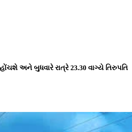
ંચશે અને બુધવારે રાત્રે 23.30 વાગ્યે તિરુપતિ