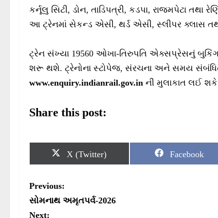
કર્નૂલુ સિટી, ડોન, તાડિપત્રી, કડપા, રાજમપેટા તથા રેણિ
આ ટ્રેનમાં સેકન્ડ એસી, થર્ડ એસી, સ્લીપર ક્લાસ 
ટ્રેન સંખ્યા 19560 ઓખા-તિરુપતિ એક્સપ્રેસનું બુક
શરૂ થશે. ટ્રેનોના સ્ટોપેજ, સંરચના અને સમય સંબંધિ
www.enquiry.indianrail.gov.in
ની મુલાકાત લઈ શકે 
Share this post:
S
S
X (Twitter)
Facebook
h
h
a
a
r
r
P
Previous:
e
e
o
o
o
સોમનાથ અમૃતપર્વ-2026
n
n
Next: