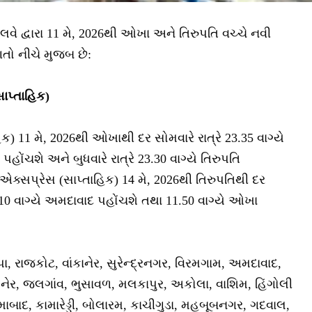
રેલવે દ્વારા 11 મે, 2026થી ઓખા અને તિરુપતિ વચ્ચે નવી
ગતો નીચે મુજબ છે:
ાપ્તાહિક)
) 11 મે, 2026થી ઓખાથી દર સોમવારે રાત્રે 23.35 વાગ્યે
પહોંચશે અને બુધવારે રાત્રે 23.30 વાગ્યે તિરુપતિ
એક્સપ્રેસ (સાપ્તાહિક) 14 મે, 2026થી તિરુપતિથી દર
01.10 વાગ્યે અમદાવાદ પહોંચશે તથા 11.50 વાગ્યે ઓખા
પા, રાજકોટ, વાંકાનેર, સુરેન્દ્રનગર, વિરમગામ, અમદાવાદ,
ેર, જલગાંવ, ભુસાવળ, મલકાપુર, અકોલા, વાશિમ, હિંગોલી
માબાદ, કામારેડ્ડી, બોલારમ, કાચીગુડા, મહબૂબનગર, ગદવાલ,