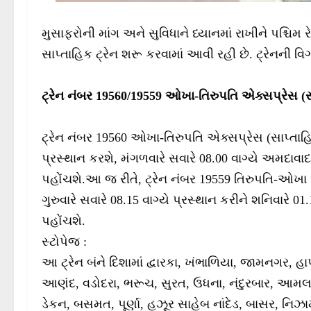
મુસાફરોની માંગ અને સુવિધાને ધ્યાનમાં રાખીને પશ્ચિમ 
સાપ્તાહિક ટ્રેન શરૂ કરવામાં આવી રહી છે. ટ્રેનની વિ
ટ્રેન નંબર 19560/19559 ઓખા-તિરુપતિ એક્સપ્રેસ (સ
ટ્રેન નંબર 19560 ઓખા-તિરુપતિ એક્સપ્રેસ (સાપ્તાહિક
પ્રસ્થાન કરશે, મંગળવારે સવારે 08.00 વાગ્યે અમદાવાદ 
પહોંચશે.આ જ રીતે, ટ્રેન નંબર 19559 તિરુપતિ-ઓખા 
ગુરુવારે સવારે 08.15 વાગ્યે પ્રસ્થાન કરીને શનિવારે 
પહોંચશે.
સ્ટોપેજ :
આ ટ્રેન બંને દિશામાં દ્વારકા, ખંભાળિયા, જામનગર, હા
આણંદ, વડોદરા, ભરૂચ, સુરત, ઉધના, નંદુરબાર, આમલન
ડેકન, બસમત, પૂર્ણા, હઝૂર સાહેબ નાંદેડ, બાસર, નિઝા