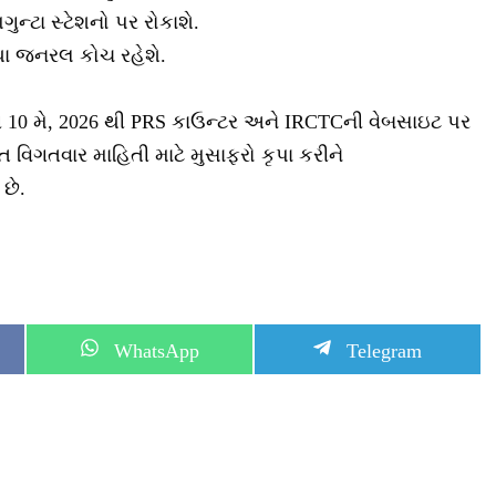
ગુન્ટા સ્ટેશનો પર રોકાશે.
તથા જનરલ કોચ રહેશે.
િંગ 10 મે, 2026 થી PRS કાઉન્ટર અને IRCTCની વેબસાઇટ પર
ત વિગતવાર માહિતી માટે મુસાફરો કૃપા કરીને
છે.
S
S
WhatsApp
Telegram
h
h
a
a
r
r
e
e
o
o
n
n