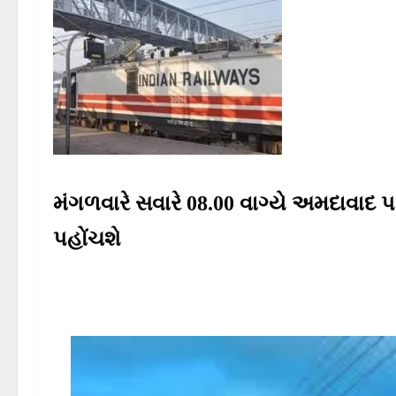
મંગળવારે સવારે 08.00 વાગ્યે અમદાવાદ પહો
પહોંચશે