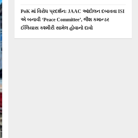
PoK માં વિરોધ પ્રદર્શન: JAAC આંદોલન દબાવવા ISI
એ બનાવી ‘Peace Committee’, જૈશ કમાન્ડર
ઈલિયાસ કશ્મીરી સામેલ હોવાનો દાવો