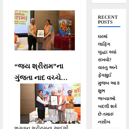
RECENT
POSTS
ઘરમાં
લાફિંગ
બુદ્ધા ક્યાં
રાખવો?
“જય શ્રીરામ”ના
વાસ્તુ અને
ફેંગશુઈ
ગુંજતા નાદ વચ્ચે…
મુજબ આ 8
શુભ
જગ્યાઓ
બદલી શકે
છે તમારું
નસીબ
ભગવાન શ્રીરામના આદર્શો,