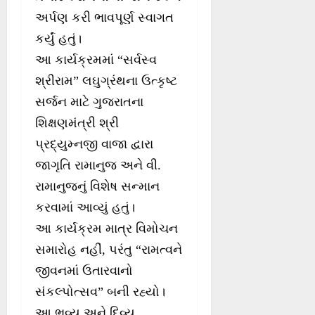
અર્પણ કરી ભાવપૂર્ણ સ્વાગત
કર્યું હતું।
આ કાર્યક્રમમાં “સર્વસ્વ
શ્રીરામ” લઘુગ્રંથના ઉત્કૃષ્ટ
સર્જન માટે ગુજરાતના
શિક્ષણમંત્રી શ્રી
પ્રદ્યુમ્નજી વાજા દ્વારા
જાગૃતિ રામાનુજ અને વી.
રામાનુજનું વિશેષ સન્માન
કરવામાં આવ્યું હતું।
આ કાર્યક્રમ માત્ર વિમોચન
સમારોહ નહીં, પરંતુ “રામત્વને
જીવનમાં ઉતારવાનો
સંકલ્પોત્સવ” બની રહ્યો।
આ ભવ્ય અને દિવ્ય