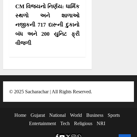
t
CM વિજયનો નિર્ણય: ધાર્મિક
n
સ્થળો અને શાળાઓ
a
નજીકની 717 દારૂની દુકાનો
v
બંધ અને 200 યુનિટ ફ્રી
i
વીજળી
g
a
t
i
o
© 2025 Sacharachar | All Rights Reserved.
n
Home
Gujarat
National
World
Business
Sports
Entertainment
Tech
Religious
NRI
F
Y
T
I
W