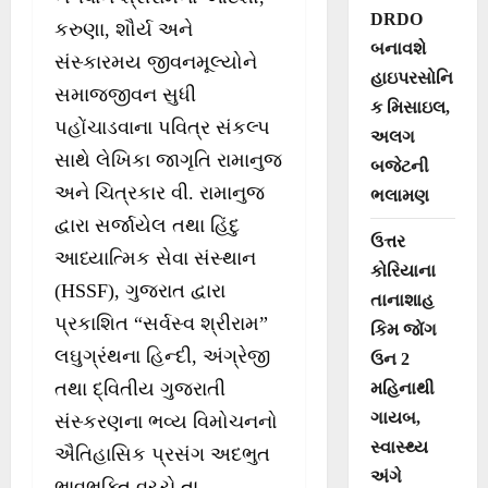
DRDO
કરુણા, શૌર્ય અને
બનાવશે
સંસ્કારમય જીવનમૂલ્યોને
હાઇપરસોનિ
સમાજજીવન સુધી
ક મિસાઇલ,
પહોંચાડવાના પવિત્ર સંકલ્પ
અલગ
સાથે લેખિકા જાગૃતિ રામાનુજ
બજેટની
અને ચિત્રકાર વી. રામાનુજ
ભલામણ
દ્વારા સર્જાયેલ તથા હિંદુ
ઉત્તર
આધ્યાત્મિક સેવા સંસ્થાન
કોરિયાના
(HSSF), ગુજરાત દ્વારા
તાનાશાહ
પ્રકાશિત “સર્વસ્વ શ્રીરામ”
કિમ જોંગ
લઘુગ્રંથના હિન્દી, અંગ્રેજી
ઉન 2
તથા દ્વિતીય ગુજરાતી
મહિનાથી
ગાયબ,
સંસ્કરણના ભવ્ય વિમોચનનો
સ્વાસ્થ્ય
ઐતિહાસિક પ્રસંગ અદભુત
અંગે
ભાવભક્તિ વચ્ચે તા.