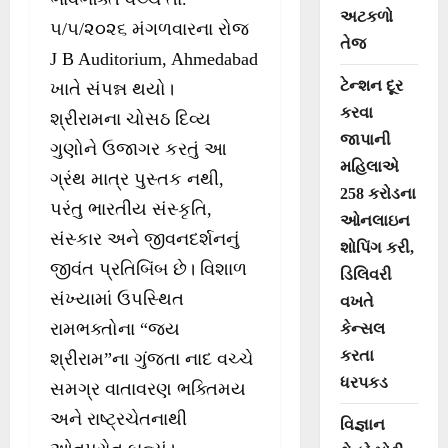
અટકળો
૫/૫/૨૦૨૬ મંગળવારના રોજ
તેજ
J B Auditorium, Ahmedabad
ટેન્શન દૂર
ખાતે સંપન્ન થયો।
કરવા
શ્રીરામના ચોસઠ દિવ્ય
જાપાની
ગુણોને ઉજાગર કરતું આ
મહિલાએ
ગ્રંથ માત્ર પુસ્તક નથી,
258 કરોડના
પરંતુ ભારતીય સંસ્કૃતિ,
ઓનલાઇન
સંસ્કાર અને જીવનદર્શનનું
શોપિંગ કરી,
જીવંત પ્રતિબિંબ છે। વિશાળ
ડિલિવરી
સંખ્યામાં ઉપસ્થિત
વખતે
રામભક્તોના “જય
કેન્સલ
કરતા
શ્રીરામ”ના ગુંજતા નાદ વચ્ચે
ધરપકડ
સમગ્ર વાતાવરણ ભક્તિમય
અને રાષ્ટ્રચેતનાથી
વિજ્ઞાન