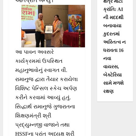
ઓતપ્રોત બન્યું।
ક્ષેત્રે મોટી
ક્રાંતિ: AI
ની મદદથી
બનાવાયા
કુદરતમાં
અસ્તિત્વ ન
ધરાવતા 16
આ પાવન અવસરે
નવા
કાર્યક્રમમાં ઉપસ્થિત
વાયરસ,
મહાનુભાવોનું સ્વાગત વી.
બેક્ટેરિયા
રામાનુજ દ્વારા તૈયાર કરાયેલા
સામે મળશે
વિશિષ્ટ પેન્સિલ સ્કેચ અર્પણ
રક્ષણ
કરીને કરવામાં આવ્યું હતું.
સિદ્ધાર્થ રામાનુજે ગુજરાતના
શિક્ષણમંત્રી શ્રી
પ્રદ્યુમ્નજી વાજાને તથા
HSSFના પ્રાંત અધ્યક્ષ શ્રી